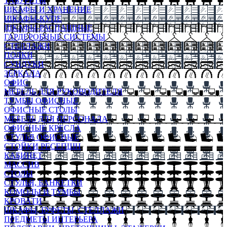
ТАБУРЕТЫ
ШКАФЫ И ХРАНЕНИЕ
ШКАФЫ-КУПЕ
ШКАФЫ-РАСПАШНЫЕ
ГАРДЕРОБНЫЕ СИСТЕМЫ
СТЕЛЛАЖИ
ПОЛКИ
СУНДУКИ
ЗЕРКАЛА
ОФИС
МЕБЕЛЬ ДЛЯ РУКОВОДИТЕЛЯ
ТУМБЫ ОФИСНЫЕ
ОФИСНЫЕ СТОЛЫ
МЕБЕЛЬ ДЛЯ ПЕРСОНАЛА
ОФИСНЫЕ КРЕСЛА
СТУЛЬЯ ОФИСНЫЕ
СТОЙКИ РЕСЕПШН
КАБИНЕТ
МАССИВ
СТОЛЫ
СТУЛЬЯ, БАНКЕТКИ
КОМОДЫ И ТУМБЫ
КРОВАТИ
ШКАФЫ, БУФЕТЫ, СТЕЛЛАЖИ
ПРЕДМЕТЫ ИНТЕРЬЕРА