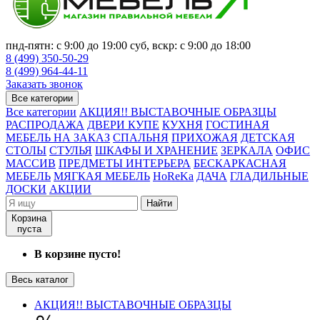
пнд-пятн: с 9:00 до 19:00 суб, вскр: с 9:00 до 18:00
8 (499) 350-50-29
8 (499) 964-44-11
Заказать звонок
Все категории
Все категории
АКЦИЯ!! ВЫСТАВОЧНЫЕ ОБРАЗЦЫ
РАСПРОДАЖА
ДВЕРИ КУПЕ
КУХНЯ
ГОСТИНАЯ
МЕБЕЛЬ НА ЗАКАЗ
СПАЛЬНЯ
ПРИХОЖАЯ
ДЕТСКАЯ
СТОЛЫ
СТУЛЬЯ
ШКАФЫ И ХРАНЕНИЕ
ЗЕРКАЛА
ОФИС
МАССИВ
ПРЕДМЕТЫ ИНТЕРЬЕРА
БЕСКАРКАСНАЯ
МЕБЕЛЬ
МЯГКАЯ МЕБЕЛЬ
HoReKa
ДАЧА
ГЛАДИЛЬНЫЕ
ДОСКИ
АКЦИИ
Найти
Корзина
пуста
В корзине пусто!
Весь каталог
АКЦИЯ!! ВЫСТАВОЧНЫЕ ОБРАЗЦЫ