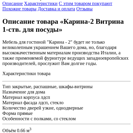
Описание
Характеристики
С этим товаром покупают
Похожие товары
Доставка и оплата
Отзывы
Описание товара «Карина-2 Витрина
1-ств. для посуды»
Мебель для гостиной "Карина - 2" будет не только
великолепным украшением Вашего дома, но, благодаря
высококачественным материалам производства Италии, а
также применяемой фурнитуре ведущих западноевропейских
производителей, прослужит Вам долгие годы.
Характеристики товара
Тип
закрытые, распашные, шкафы-витрины
Назначение
для дома
Материал корпуса
лдсп
Материал фасада
лдсп, стекло
Количество дверей
узкие, однодверные
Форма
прямые
Особенности
с полками, со стеклом
3
Объём
0.66 м