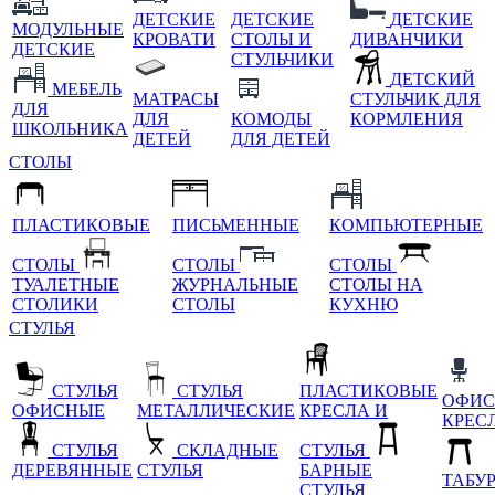
ДЕТСКИЕ
ДЕТСКИЕ
ДЕТСКИЕ
МОДУЛЬНЫЕ
КРОВАТИ
СТОЛЫ И
ДИВАНЧИКИ
ДЕТСКИЕ
СТУЛЬЧИКИ
ДЕТСКИЙ
МЕБЕЛЬ
МАТРАСЫ
СТУЛЬЧИК ДЛЯ
ДЛЯ
ДЛЯ
КОМОДЫ
КОРМЛЕНИЯ
ШКОЛЬНИКА
ДЕТЕЙ
ДЛЯ ДЕТЕЙ
СТОЛЫ
ПЛАСТИКОВЫЕ
ПИСЬМЕННЫЕ
КОМПЬЮТЕРНЫЕ
СТОЛЫ
СТОЛЫ
СТОЛЫ
ТУАЛЕТНЫЕ
ЖУРНАЛЬНЫЕ
СТОЛЫ НА
СТОЛИКИ
СТОЛЫ
КУХНЮ
СТУЛЬЯ
СТУЛЬЯ
СТУЛЬЯ
ПЛАСТИКОВЫЕ
ОФИС
ОФИСНЫЕ
МЕТАЛЛИЧЕСКИЕ
КРЕСЛА И
КРЕС
СТУЛЬЯ
СКЛАДНЫЕ
СТУЛЬЯ
ДЕРЕВЯННЫЕ
СТУЛЬЯ
БАРНЫЕ
ТАБУ
СТУЛЬЯ