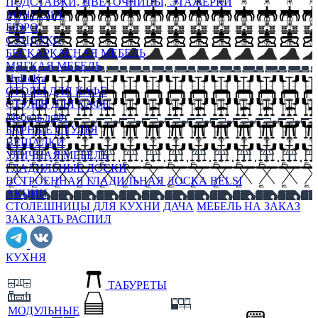
ПОДСТАВКИ, ЦВЕТОЧНИЦЫ, ЭТАЖЕРКИ
КОНСОЛИ
БЮРО
СУНДУКИ
БЕСКАРКАСНАЯ МЕБЕЛЬ
МЯГКАЯ МЕБЕЛЬ
HoReKa
СТОЛЫ ДЛЯ КАФЕ
СТУЛЬЯ ДЛЯ КАФЕ
Мебель лофт
БАРНЫЕ СТУЛЬЯ
ВЕШАЛКИ
УЛИЧНАЯ МЕБЕЛЬ
ГЛАДИЛЬНЫЕ ДОСКИ
ВСТРОЕННАЯ ГЛАДИЛЬНАЯ ДОСКА BELSI
АКЦИИ
СТОЛЕШНИЦЫ ДЛЯ КУХНИ
ДАЧА
МЕБЕЛЬ НА ЗАКАЗ
ЗАКАЗАТЬ РАСПИЛ
КУХНЯ
ТАБУРЕТЫ
МОДУЛЬНЫЕ