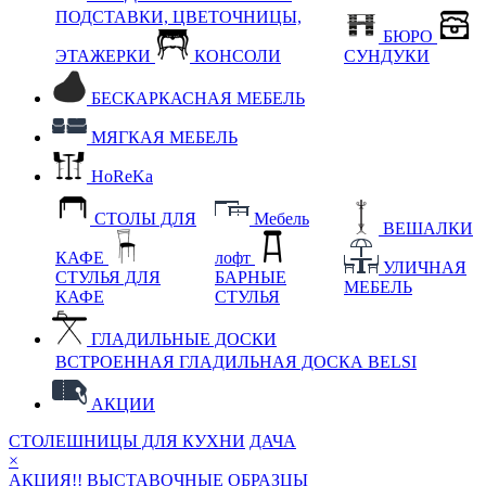
ПОДСТАВКИ, ЦВЕТОЧНИЦЫ,
БЮРО
ЭТАЖЕРКИ
КОНСОЛИ
СУНДУКИ
БЕСКАРКАСНАЯ МЕБЕЛЬ
МЯГКАЯ МЕБЕЛЬ
HoReKa
СТОЛЫ ДЛЯ
Мебель
ВЕШАЛКИ
КАФЕ
лофт
УЛИЧНАЯ
СТУЛЬЯ ДЛЯ
БАРНЫЕ
МЕБЕЛЬ
КАФЕ
СТУЛЬЯ
ГЛАДИЛЬНЫЕ ДОСКИ
ВСТРОЕННАЯ ГЛАДИЛЬНАЯ ДОСКА BELSI
АКЦИИ
СТОЛЕШНИЦЫ ДЛЯ КУХНИ
ДАЧА
×
АКЦИЯ!! ВЫСТАВОЧНЫЕ ОБРАЗЦЫ