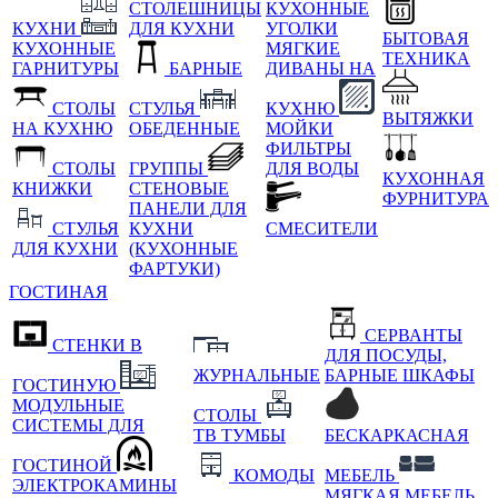
СТОЛЕШНИЦЫ
КУХОННЫЕ
КУХНИ
ДЛЯ КУХНИ
УГОЛКИ
БЫТОВАЯ
КУХОННЫЕ
МЯГКИЕ
ТЕХНИКА
ГАРНИТУРЫ
БАРНЫЕ
ДИВАНЫ НА
СТОЛЫ
СТУЛЬЯ
КУХНЮ
ВЫТЯЖКИ
НА КУХНЮ
ОБЕДЕННЫЕ
МОЙКИ
ФИЛЬТРЫ
СТОЛЫ
ГРУППЫ
ДЛЯ ВОДЫ
КУХОННАЯ
КНИЖКИ
СТЕНОВЫЕ
ФУРНИТУРА
ПАНЕЛИ ДЛЯ
СТУЛЬЯ
КУХНИ
СМЕСИТЕЛИ
ДЛЯ КУХНИ
(КУХОННЫЕ
ФАРТУКИ)
ГОСТИНАЯ
СЕРВАНТЫ
СТЕНКИ В
ДЛЯ ПОСУДЫ,
ЖУРНАЛЬНЫЕ
БАРНЫЕ ШКАФЫ
ГОСТИНУЮ
МОДУЛЬНЫЕ
СТОЛЫ
СИСТЕМЫ ДЛЯ
ТВ ТУМБЫ
БЕСКАРКАСНАЯ
ГОСТИНОЙ
КОМОДЫ
МЕБЕЛЬ
ЭЛЕКТРОКАМИНЫ
МЯГКАЯ МЕБЕЛЬ