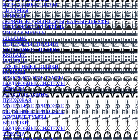
ЖУРНАЛЬНЫЕ СТОЛЫ
ТВ ТУМБЫ
КОМОДЫ
СЕРВАНТЫ ДЛЯ ПОСУДЫ, БАРНЫЕ ШКАФЫ
БЕСКАРКАСНАЯ МЕБЕЛЬ
МЯГКАЯ МЕБЕЛЬ
СПАЛЬНЯ
ИНТЕРЬЕРЫ СПАЛЬНИ
МОДУЛЬНЫЕ СПАЛЬНИ
КРОВАТИ
МАТРАСЫ
ТУАЛЕТНЫЕ СТОЛИКИ
КОМОДЫ
ПРИКРОВАТНЫЕ ТУМБЫ
ГАРДЕРОБНЫЕ СИСТЕМЫ
ЗЕРКАЛА
ЭЛЕКТРОКАМИНЫ
ПРИХОЖАЯ
МАЛЕНЬКИЕ ПРИХОЖИЕ
МОДУЛЬНЫЕ ПРИХОЖИЕ
ОБУВНЫЕ ТУМБЫ
ВЕШАЛКИ
ГАРДЕРОБНЫЕ СИСТЕМЫ
ЗЕРКАЛА
ПУФИКИ И БАНКЕТКИ