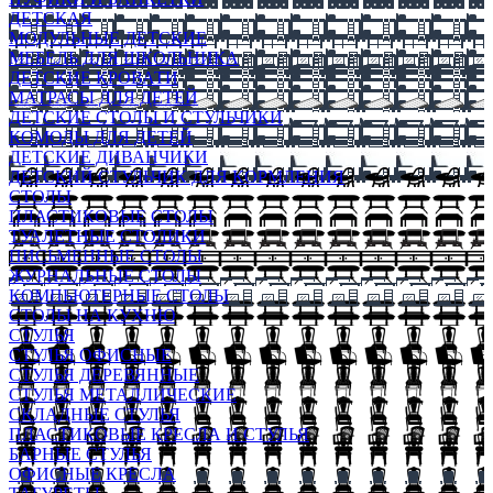
ДЕТСКАЯ
МОДУЛЬНЫЕ ДЕТСКИЕ
МЕБЕЛЬ ДЛЯ ШКОЛЬНИКА
ДЕТСКИЕ КРОВАТИ
МАТРАСЫ ДЛЯ ДЕТЕЙ
ДЕТСКИЕ СТОЛЫ И СТУЛЬЧИКИ
КОМОДЫ ДЛЯ ДЕТЕЙ
ДЕТСКИЕ ДИВАНЧИКИ
ДЕТСКИЙ СТУЛЬЧИК ДЛЯ КОРМЛЕНИЯ
СТОЛЫ
ПЛАСТИКОВЫЕ СТОЛЫ
ТУАЛЕТНЫЕ СТОЛИКИ
ПИСЬМЕННЫЕ СТОЛЫ
ЖУРНАЛЬНЫЕ СТОЛЫ
КОМПЬЮТЕРНЫЕ СТОЛЫ
СТОЛЫ НА КУХНЮ
СТУЛЬЯ
СТУЛЬЯ ОФИСНЫЕ
СТУЛЬЯ ДЕРЕВЯННЫЕ
СТУЛЬЯ МЕТАЛЛИЧЕСКИЕ
СКЛАДНЫЕ СТУЛЬЯ
ПЛАСТИКОВЫЕ КРЕСЛА И СТУЛЬЯ
БАРНЫЕ СТУЛЬЯ
ОФИСНЫЕ КРЕСЛА