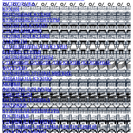
РАСПРОДАЖА
КУХНЯ
МОДУЛЬНЫЕ КУХНИ
КУХОННЫЕ ГАРНИТУРЫ
СТОЛЫ НА КУХНЮ
СТОЛЫ КНИЖКИ
СТУЛЬЯ ДЛЯ КУХНИ
ТАБУРЕТЫ
СТОЛЕШНИЦЫ ДЛЯ КУХНИ
БАРНЫЕ СТУЛЬЯ
ОБЕДЕННЫЕ ГРУППЫ
СТЕНОВЫЕ ПАНЕЛИ ДЛЯ КУХНИ (КУХОННЫЕ
ФАРТУКИ)
КУХОННЫЕ УГОЛКИ МЯГКИЕ
ДИВАНЫ НА КУХНЮ
МОЙКИ
ФИЛЬТРЫ ДЛЯ ВОДЫ
СМЕСИТЕЛИ
БЫТОВАЯ ТЕХНИКА
ВЫТЯЖКИ
КУХОННАЯ ФУРНИТУРА
ГОСТИНАЯ
СТЕНКИ В ГОСТИНУЮ
МОДУЛЬНЫЕ СИСТЕМЫ ДЛЯ ГОСТИНОЙ
ЭЛЕКТРОКАМИНЫ