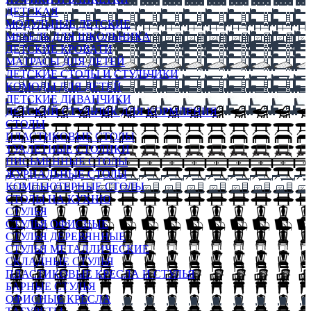
ДЕТСКАЯ
МОДУЛЬНЫЕ ДЕТСКИЕ
МЕБЕЛЬ ДЛЯ ШКОЛЬНИКА
ДЕТСКИЕ КРОВАТИ
МАТРАСЫ ДЛЯ ДЕТЕЙ
ДЕТСКИЕ СТОЛЫ И СТУЛЬЧИКИ
КОМОДЫ ДЛЯ ДЕТЕЙ
ДЕТСКИЕ ДИВАНЧИКИ
ДЕТСКИЙ СТУЛЬЧИК ДЛЯ КОРМЛЕНИЯ
СТОЛЫ
ПЛАСТИКОВЫЕ СТОЛЫ
ТУАЛЕТНЫЕ СТОЛИКИ
ПИСЬМЕННЫЕ СТОЛЫ
ЖУРНАЛЬНЫЕ СТОЛЫ
КОМПЬЮТЕРНЫЕ СТОЛЫ
СТОЛЫ НА КУХНЮ
СТУЛЬЯ
СТУЛЬЯ ОФИСНЫЕ
СТУЛЬЯ ДЕРЕВЯННЫЕ
СТУЛЬЯ МЕТАЛЛИЧЕСКИЕ
СКЛАДНЫЕ СТУЛЬЯ
ПЛАСТИКОВЫЕ КРЕСЛА И СТУЛЬЯ
БАРНЫЕ СТУЛЬЯ
ОФИСНЫЕ КРЕСЛА