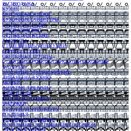
РАСПРОДАЖА
КУХНЯ
МОДУЛЬНЫЕ КУХНИ
КУХОННЫЕ ГАРНИТУРЫ
СТОЛЫ НА КУХНЮ
СТОЛЫ КНИЖКИ
СТУЛЬЯ ДЛЯ КУХНИ
ТАБУРЕТЫ
СТОЛЕШНИЦЫ ДЛЯ КУХНИ
БАРНЫЕ СТУЛЬЯ
ОБЕДЕННЫЕ ГРУППЫ
СТЕНОВЫЕ ПАНЕЛИ ДЛЯ КУХНИ (КУХОННЫЕ
ФАРТУКИ)
КУХОННЫЕ УГОЛКИ МЯГКИЕ
ДИВАНЫ НА КУХНЮ
МОЙКИ
ФИЛЬТРЫ ДЛЯ ВОДЫ
СМЕСИТЕЛИ
БЫТОВАЯ ТЕХНИКА
ВЫТЯЖКИ
КУХОННАЯ ФУРНИТУРА
ГОСТИНАЯ
СТЕНКИ В ГОСТИНУЮ
МОДУЛЬНЫЕ СИСТЕМЫ ДЛЯ ГОСТИНОЙ
ЭЛЕКТРОКАМИНЫ