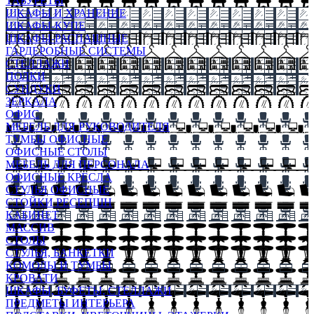
ТАБУРЕТЫ
ШКАФЫ И ХРАНЕНИЕ
ШКАФЫ-КУПЕ
ШКАФЫ-РАСПАШНЫЕ
ГАРДЕРОБНЫЕ СИСТЕМЫ
СТЕЛЛАЖИ
ПОЛКИ
СУНДУКИ
ЗЕРКАЛА
ОФИС
МЕБЕЛЬ ДЛЯ РУКОВОДИТЕЛЯ
ТУМБЫ ОФИСНЫЕ
ОФИСНЫЕ СТОЛЫ
МЕБЕЛЬ ДЛЯ ПЕРСОНАЛА
ОФИСНЫЕ КРЕСЛА
СТУЛЬЯ ОФИСНЫЕ
СТОЙКИ РЕСЕПШН
КАБИНЕТ
МАССИВ
СТОЛЫ
СТУЛЬЯ, БАНКЕТКИ
КОМОДЫ И ТУМБЫ
КРОВАТИ
ШКАФЫ, БУФЕТЫ, СТЕЛЛАЖИ
ПРЕДМЕТЫ ИНТЕРЬЕРА