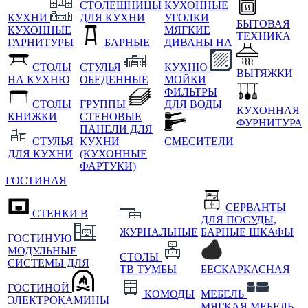
СТОЛЕШНИЦЫ
КУХОННЫЕ
КУХНИ
ДЛЯ КУХНИ
УГОЛКИ
БЫТОВАЯ
КУХОННЫЕ
МЯГКИЕ
ТЕХНИКА
ГАРНИТУРЫ
БАРНЫЕ
ДИВАНЫ НА
СТОЛЫ
СТУЛЬЯ
КУХНЮ
ВЫТЯЖКИ
НА КУХНЮ
ОБЕДЕННЫЕ
МОЙКИ
ФИЛЬТРЫ
СТОЛЫ
ГРУППЫ
ДЛЯ ВОДЫ
КУХОННАЯ
КНИЖКИ
СТЕНОВЫЕ
ФУРНИТУРА
ПАНЕЛИ ДЛЯ
СТУЛЬЯ
КУХНИ
СМЕСИТЕЛИ
ДЛЯ КУХНИ
(КУХОННЫЕ
ФАРТУКИ)
ГОСТИНАЯ
СЕРВАНТЫ
СТЕНКИ В
ДЛЯ ПОСУДЫ,
ЖУРНАЛЬНЫЕ
БАРНЫЕ ШКАФЫ
ГОСТИНУЮ
МОДУЛЬНЫЕ
СТОЛЫ
СИСТЕМЫ ДЛЯ
ТВ ТУМБЫ
БЕСКАРКАСНАЯ
ГОСТИНОЙ
КОМОДЫ
МЕБЕЛЬ
ЭЛЕКТРОКАМИНЫ
МЯГКАЯ МЕБЕЛЬ