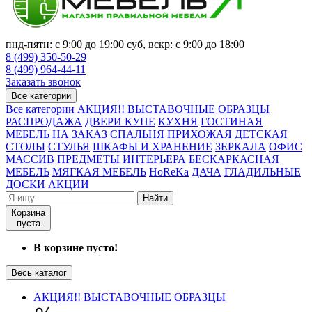
пнд-пятн: с 9:00 до 19:00 суб, вскр: с 9:00 до 18:00
8 (499) 350-50-29
8 (499) 964-44-11
Заказать звонок
Все категории
Все категории
АКЦИЯ!! ВЫСТАВОЧНЫЕ ОБРАЗЦЫ
РАСПРОДАЖА
ДВЕРИ КУПЕ
КУХНЯ
ГОСТИНАЯ
МЕБЕЛЬ НА ЗАКАЗ
СПАЛЬНЯ
ПРИХОЖАЯ
ДЕТСКАЯ
СТОЛЫ
СТУЛЬЯ
ШКАФЫ И ХРАНЕНИЕ
ЗЕРКАЛА
ОФИС
МАССИВ
ПРЕДМЕТЫ ИНТЕРЬЕРА
БЕСКАРКАСНАЯ
МЕБЕЛЬ
МЯГКАЯ МЕБЕЛЬ
HoReKa
ДАЧА
ГЛАДИЛЬНЫЕ
ДОСКИ
АКЦИИ
Найти
Корзина
пуста
В корзине пусто!
Весь каталог
АКЦИЯ!! ВЫСТАВОЧНЫЕ ОБРАЗЦЫ