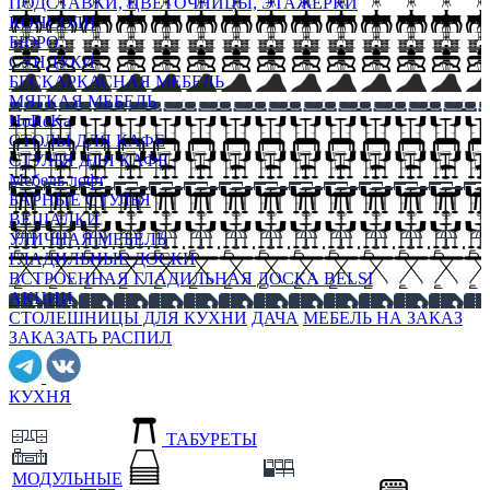
ПОДСТАВКИ, ЦВЕТОЧНИЦЫ, ЭТАЖЕРКИ
КОНСОЛИ
БЮРО
СУНДУКИ
БЕСКАРКАСНАЯ МЕБЕЛЬ
МЯГКАЯ МЕБЕЛЬ
HoReKa
СТОЛЫ ДЛЯ КАФЕ
СТУЛЬЯ ДЛЯ КАФЕ
Мебель лофт
БАРНЫЕ СТУЛЬЯ
ВЕШАЛКИ
УЛИЧНАЯ МЕБЕЛЬ
ГЛАДИЛЬНЫЕ ДОСКИ
ВСТРОЕННАЯ ГЛАДИЛЬНАЯ ДОСКА BELSI
АКЦИИ
СТОЛЕШНИЦЫ ДЛЯ КУХНИ
ДАЧА
МЕБЕЛЬ НА ЗАКАЗ
ЗАКАЗАТЬ РАСПИЛ
КУХНЯ
ТАБУРЕТЫ
МОДУЛЬНЫЕ