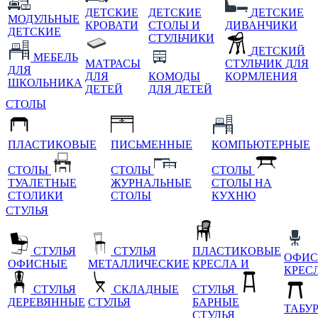
ДЕТСКИЕ
ДЕТСКИЕ
ДЕТСКИЕ
МОДУЛЬНЫЕ
КРОВАТИ
СТОЛЫ И
ДИВАНЧИКИ
ДЕТСКИЕ
СТУЛЬЧИКИ
ДЕТСКИЙ
МЕБЕЛЬ
МАТРАСЫ
СТУЛЬЧИК ДЛЯ
ДЛЯ
ДЛЯ
КОМОДЫ
КОРМЛЕНИЯ
ШКОЛЬНИКА
ДЕТЕЙ
ДЛЯ ДЕТЕЙ
СТОЛЫ
ПЛАСТИКОВЫЕ
ПИСЬМЕННЫЕ
КОМПЬЮТЕРНЫЕ
СТОЛЫ
СТОЛЫ
СТОЛЫ
ТУАЛЕТНЫЕ
ЖУРНАЛЬНЫЕ
СТОЛЫ НА
СТОЛИКИ
СТОЛЫ
КУХНЮ
СТУЛЬЯ
СТУЛЬЯ
СТУЛЬЯ
ПЛАСТИКОВЫЕ
ОФИС
ОФИСНЫЕ
МЕТАЛЛИЧЕСКИЕ
КРЕСЛА И
КРЕС
СТУЛЬЯ
СКЛАДНЫЕ
СТУЛЬЯ
ДЕРЕВЯННЫЕ
СТУЛЬЯ
БАРНЫЕ
ТАБУ
СТУЛЬЯ