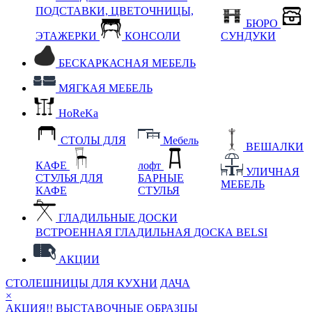
ПОДСТАВКИ, ЦВЕТОЧНИЦЫ,
БЮРО
ЭТАЖЕРКИ
КОНСОЛИ
СУНДУКИ
БЕСКАРКАСНАЯ МЕБЕЛЬ
МЯГКАЯ МЕБЕЛЬ
HoReKa
СТОЛЫ ДЛЯ
Мебель
ВЕШАЛКИ
КАФЕ
лофт
УЛИЧНАЯ
СТУЛЬЯ ДЛЯ
БАРНЫЕ
МЕБЕЛЬ
КАФЕ
СТУЛЬЯ
ГЛАДИЛЬНЫЕ ДОСКИ
ВСТРОЕННАЯ ГЛАДИЛЬНАЯ ДОСКА BELSI
АКЦИИ
СТОЛЕШНИЦЫ ДЛЯ КУХНИ
ДАЧА
×
АКЦИЯ!! ВЫСТАВОЧНЫЕ ОБРАЗЦЫ