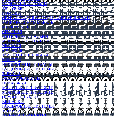
ЖУРНАЛЬНЫЕ СТОЛЫ
ТВ ТУМБЫ
КОМОДЫ
СЕРВАНТЫ ДЛЯ ПОСУДЫ, БАРНЫЕ ШКАФЫ
БЕСКАРКАСНАЯ МЕБЕЛЬ
МЯГКАЯ МЕБЕЛЬ
СПАЛЬНЯ
ИНТЕРЬЕРЫ СПАЛЬНИ
МОДУЛЬНЫЕ СПАЛЬНИ
КРОВАТИ
МАТРАСЫ
ТУАЛЕТНЫЕ СТОЛИКИ
КОМОДЫ
ПРИКРОВАТНЫЕ ТУМБЫ
ГАРДЕРОБНЫЕ СИСТЕМЫ
ЗЕРКАЛА
ЭЛЕКТРОКАМИНЫ
ПРИХОЖАЯ
МАЛЕНЬКИЕ ПРИХОЖИЕ
МОДУЛЬНЫЕ ПРИХОЖИЕ
ОБУВНЫЕ ТУМБЫ
ВЕШАЛКИ
ГАРДЕРОБНЫЕ СИСТЕМЫ
ЗЕРКАЛА
ПУФИКИ И БАНКЕТКИ