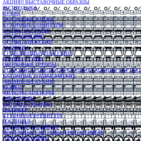
АКЦИЯ!! ВЫСТАВОЧНЫЕ ОБРАЗЦЫ
РАСПРОДАЖА
КУХНЯ
МОДУЛЬНЫЕ КУХНИ
КУХОННЫЕ ГАРНИТУРЫ
СТОЛЫ НА КУХНЮ
СТОЛЫ КНИЖКИ
СТУЛЬЯ ДЛЯ КУХНИ
ТАБУРЕТЫ
СТОЛЕШНИЦЫ ДЛЯ КУХНИ
БАРНЫЕ СТУЛЬЯ
ОБЕДЕННЫЕ ГРУППЫ
СТЕНОВЫЕ ПАНЕЛИ ДЛЯ КУХНИ (КУХОННЫЕ ФАРТУКИ
КУХОННЫЕ УГОЛКИ МЯГКИЕ
ДИВАНЫ НА КУХНЮ
МОЙКИ
ФИЛЬТРЫ ДЛЯ ВОДЫ
СМЕСИТЕЛИ
БЫТОВАЯ ТЕХНИКА
ВЫТЯЖКИ
КУХОННАЯ ФУРНИТУРА
ГОСТИНАЯ
СТЕНКИ В ГОСТИНУЮ
МОДУЛЬНЫЕ СИСТЕМЫ ДЛЯ ГОСТИНОЙ
ЭЛЕКТРОКАМИНЫ