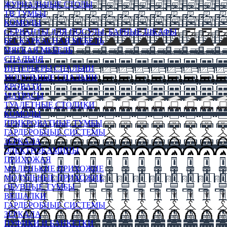
ЖУРНАЛЬНЫЕ СТОЛЫ
ТВ ТУМБЫ
КОМОДЫ
СЕРВАНТЫ ДЛЯ ПОСУДЫ, БАРНЫЕ ШКАФЫ
БЕСКАРКАСНАЯ МЕБЕЛЬ
МЯГКАЯ МЕБЕЛЬ
СПАЛЬНЯ
ИНТЕРЬЕРЫ СПАЛЬНИ
МОДУЛЬНЫЕ СПАЛЬНИ
КРОВАТИ
МАТРАСЫ
ТУАЛЕТНЫЕ СТОЛИКИ
КОМОДЫ
ПРИКРОВАТНЫЕ ТУМБЫ
ГАРДЕРОБНЫЕ СИСТЕМЫ
ЗЕРКАЛА
ЭЛЕКТРОКАМИНЫ
ПРИХОЖАЯ
МАЛЕНЬКИЕ ПРИХОЖИЕ
МОДУЛЬНЫЕ ПРИХОЖИЕ
ОБУВНЫЕ ТУМБЫ
ВЕШАЛКИ
ГАРДЕРОБНЫЕ СИСТЕМЫ
ЗЕРКАЛА
ПУФИКИ И БАНКЕТКИ