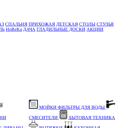
АЗ
СПАЛЬНЯ
ПРИХОЖАЯ
ДЕТСКАЯ
СТОЛЫ
СТУЛЬЯ
ЛЬ
HoReKa
ДАЧА
ГЛАДИЛЬНЫЕ ДОСКИ
АКЦИИ
МОЙКИ
ФИЛЬТРЫ ДЛЯ ВОДЫ
ХНИ
СМЕСИТЕЛИ
БЫТОВАЯ ТЕХНИКА
Е
ДИВАНЫ
ВЫТЯЖКИ
КУХОННАЯ