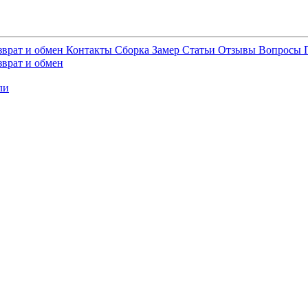
зврат и обмен
Контакты
Сборка
Замер
Статьи
Отзывы
Вопросы
зврат и обмен
ли