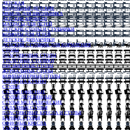
ДЕТСКАЯ
МОДУЛЬНЫЕ ДЕТСКИЕ
МЕБЕЛЬ ДЛЯ ШКОЛЬНИКА
ДЕТСКИЕ КРОВАТИ
МАТРАСЫ ДЛЯ ДЕТЕЙ
ДЕТСКИЕ СТОЛЫ И СТУЛЬЧИКИ
КОМОДЫ ДЛЯ ДЕТЕЙ
ДЕТСКИЕ ДИВАНЧИКИ
ДЕТСКИЙ СТУЛЬЧИК ДЛЯ КОРМЛЕНИЯ
СТОЛЫ
ПЛАСТИКОВЫЕ СТОЛЫ
ТУАЛЕТНЫЕ СТОЛИКИ
ПИСЬМЕННЫЕ СТОЛЫ
ЖУРНАЛЬНЫЕ СТОЛЫ
КОМПЬЮТЕРНЫЕ СТОЛЫ
СТОЛЫ НА КУХНЮ
СТУЛЬЯ
СТУЛЬЯ ОФИСНЫЕ
СТУЛЬЯ ДЕРЕВЯННЫЕ
СТУЛЬЯ МЕТАЛЛИЧЕСКИЕ
СКЛАДНЫЕ СТУЛЬЯ
ПЛАСТИКОВЫЕ КРЕСЛА И СТУЛЬЯ
БАРНЫЕ СТУЛЬЯ
ОФИСНЫЕ КРЕСЛА
ТАБУРЕТЫ