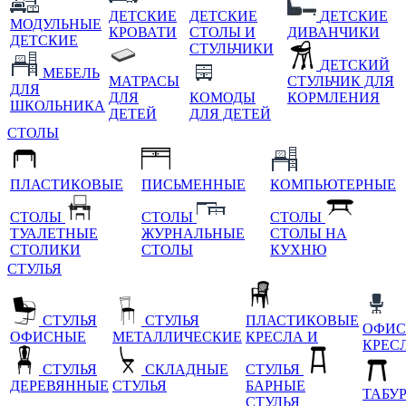
ДЕТСКИЕ
ДЕТСКИЕ
ДЕТСКИЕ
МОДУЛЬНЫЕ
КРОВАТИ
СТОЛЫ И
ДИВАНЧИКИ
ДЕТСКИЕ
СТУЛЬЧИКИ
ДЕТСКИЙ
МЕБЕЛЬ
МАТРАСЫ
СТУЛЬЧИК ДЛЯ
ДЛЯ
ДЛЯ
КОМОДЫ
КОРМЛЕНИЯ
ШКОЛЬНИКА
ДЕТЕЙ
ДЛЯ ДЕТЕЙ
СТОЛЫ
ПЛАСТИКОВЫЕ
ПИСЬМЕННЫЕ
КОМПЬЮТЕРНЫЕ
СТОЛЫ
СТОЛЫ
СТОЛЫ
ТУАЛЕТНЫЕ
ЖУРНАЛЬНЫЕ
СТОЛЫ НА
СТОЛИКИ
СТОЛЫ
КУХНЮ
СТУЛЬЯ
СТУЛЬЯ
СТУЛЬЯ
ПЛАСТИКОВЫЕ
ОФИС
ОФИСНЫЕ
МЕТАЛЛИЧЕСКИЕ
КРЕСЛА И
КРЕС
СТУЛЬЯ
СКЛАДНЫЕ
СТУЛЬЯ
ДЕРЕВЯННЫЕ
СТУЛЬЯ
БАРНЫЕ
ТАБУ
СТУЛЬЯ