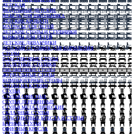
ДЕТСКАЯ
МОДУЛЬНЫЕ ДЕТСКИЕ
МЕБЕЛЬ ДЛЯ ШКОЛЬНИКА
ДЕТСКИЕ КРОВАТИ
МАТРАСЫ ДЛЯ ДЕТЕЙ
ДЕТСКИЕ СТОЛЫ И СТУЛЬЧИКИ
КОМОДЫ ДЛЯ ДЕТЕЙ
ДЕТСКИЕ ДИВАНЧИКИ
ДЕТСКИЙ СТУЛЬЧИК ДЛЯ КОРМЛЕНИЯ
СТОЛЫ
ПЛАСТИКОВЫЕ СТОЛЫ
ТУАЛЕТНЫЕ СТОЛИКИ
ПИСЬМЕННЫЕ СТОЛЫ
ЖУРНАЛЬНЫЕ СТОЛЫ
КОМПЬЮТЕРНЫЕ СТОЛЫ
СТОЛЫ НА КУХНЮ
СТУЛЬЯ
СТУЛЬЯ ОФИСНЫЕ
СТУЛЬЯ ДЕРЕВЯННЫЕ
СТУЛЬЯ МЕТАЛЛИЧЕСКИЕ
СКЛАДНЫЕ СТУЛЬЯ
ПЛАСТИКОВЫЕ КРЕСЛА И СТУЛЬЯ
БАРНЫЕ СТУЛЬЯ
ОФИСНЫЕ КРЕСЛА