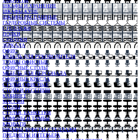
ТАБУРЕТЫ
ШКАФЫ И ХРАНЕНИЕ
ШКАФЫ-КУПЕ
ШКАФЫ-РАСПАШНЫЕ
ГАРДЕРОБНЫЕ СИСТЕМЫ
СТЕЛЛАЖИ
ПОЛКИ
СУНДУКИ
ЗЕРКАЛА
ОФИС
МЕБЕЛЬ ДЛЯ РУКОВОДИТЕЛЯ
ТУМБЫ ОФИСНЫЕ
ОФИСНЫЕ СТОЛЫ
МЕБЕЛЬ ДЛЯ ПЕРСОНАЛА
ОФИСНЫЕ КРЕСЛА
СТУЛЬЯ ОФИСНЫЕ
СТОЙКИ РЕСЕПШН
КАБИНЕТ
МАССИВ
СТОЛЫ
СТУЛЬЯ, БАНКЕТКИ
КОМОДЫ И ТУМБЫ
КРОВАТИ
ШКАФЫ, БУФЕТЫ, СТЕЛЛАЖИ
ПРЕДМЕТЫ ИНТЕРЬЕРА