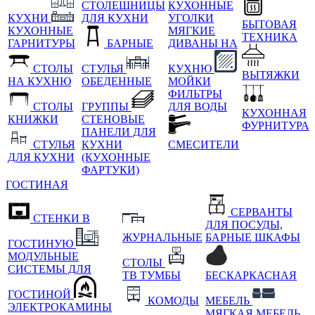
СТОЛЕШНИЦЫ
КУХОННЫЕ
КУХНИ
ДЛЯ КУХНИ
УГОЛКИ
БЫТОВАЯ
КУХОННЫЕ
МЯГКИЕ
ТЕХНИКА
ГАРНИТУРЫ
БАРНЫЕ
ДИВАНЫ НА
СТОЛЫ
СТУЛЬЯ
КУХНЮ
ВЫТЯЖКИ
НА КУХНЮ
ОБЕДЕННЫЕ
МОЙКИ
ФИЛЬТРЫ
СТОЛЫ
ГРУППЫ
ДЛЯ ВОДЫ
КУХОННАЯ
КНИЖКИ
СТЕНОВЫЕ
ФУРНИТУРА
ПАНЕЛИ ДЛЯ
СТУЛЬЯ
КУХНИ
СМЕСИТЕЛИ
ДЛЯ КУХНИ
(КУХОННЫЕ
ФАРТУКИ)
ГОСТИНАЯ
СЕРВАНТЫ
СТЕНКИ В
ДЛЯ ПОСУДЫ,
ЖУРНАЛЬНЫЕ
БАРНЫЕ ШКАФЫ
ГОСТИНУЮ
МОДУЛЬНЫЕ
СТОЛЫ
СИСТЕМЫ ДЛЯ
ТВ ТУМБЫ
БЕСКАРКАСНАЯ
ГОСТИНОЙ
КОМОДЫ
МЕБЕЛЬ
ЭЛЕКТРОКАМИНЫ
МЯГКАЯ МЕБЕЛЬ