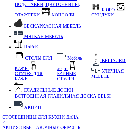
ПОДСТАВКИ, ЦВЕТОЧНИЦЫ,
БЮРО
ЭТАЖЕРКИ
КОНСОЛИ
СУНДУКИ
БЕСКАРКАСНАЯ МЕБЕЛЬ
МЯГКАЯ МЕБЕЛЬ
HoReKa
СТОЛЫ ДЛЯ
Мебель
ВЕШАЛКИ
КАФЕ
лофт
УЛИЧНАЯ
СТУЛЬЯ ДЛЯ
БАРНЫЕ
МЕБЕЛЬ
КАФЕ
СТУЛЬЯ
ГЛАДИЛЬНЫЕ ДОСКИ
ВСТРОЕННАЯ ГЛАДИЛЬНАЯ ДОСКА BELSI
АКЦИИ
СТОЛЕШНИЦЫ ДЛЯ КУХНИ
ДАЧА
×
АКЦИЯ!! ВЫСТАВОЧНЫЕ ОБРАЗЦЫ