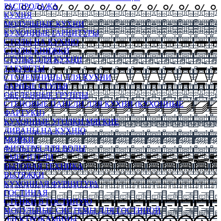
РАСПРОДАЖА
КУХНЯ
МОДУЛЬНЫЕ КУХНИ
КУХОННЫЕ ГАРНИТУРЫ
СТОЛЫ НА КУХНЮ
СТОЛЫ КНИЖКИ
СТУЛЬЯ ДЛЯ КУХНИ
ТАБУРЕТЫ
СТОЛЕШНИЦЫ ДЛЯ КУХНИ
БАРНЫЕ СТУЛЬЯ
ОБЕДЕННЫЕ ГРУППЫ
СТЕНОВЫЕ ПАНЕЛИ ДЛЯ КУХНИ (КУХОННЫЕ
ФАРТУКИ)
КУХОННЫЕ УГОЛКИ МЯГКИЕ
ДИВАНЫ НА КУХНЮ
МОЙКИ
ФИЛЬТРЫ ДЛЯ ВОДЫ
СМЕСИТЕЛИ
БЫТОВАЯ ТЕХНИКА
ВЫТЯЖКИ
КУХОННАЯ ФУРНИТУРА
ГОСТИНАЯ
СТЕНКИ В ГОСТИНУЮ
МОДУЛЬНЫЕ СИСТЕМЫ ДЛЯ ГОСТИНОЙ
ЭЛЕКТРОКАМИНЫ