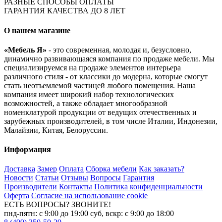
РАЗНЫЕ СПОСОБЫ ОПЛАТЫ
ГАРАНТИЯ КАЧЕСТВА ДО 8 ЛЕТ
О нашем магазине
«Мебель Я»
- это современная, молодая и, безусловно,
динамично развивающаяся компания по продаже мебели. Мы
специализируемся на продаже элементов интерьера
различного стиля - от классики до модерна, которые смогут
стать неотъемлемой частицей любого помещения. Наша
компания имеет широкий набор технологических
возможностей, а также обладает многообразной
номенклатурой продукции от ведущих отечественных и
зарубежных производителей, в том числе Италии, Индонезии,
Малайзии, Китая, Белоруссии.
Информация
Доставка
Замер
Оплата
Сборка мебели
Как заказать?
Новости
Статьи
Отзывы
Вопросы
Гарантия
Производители
Контакты
Политика конфиденциальности
Оферта
Согласие на использование cookie
ЕСТЬ ВОПРОСЫ? ЗВОНИТЕ!
пнд-пятн: с 9:00 до 19:00 суб, вскр: с 9:00 до 18:00