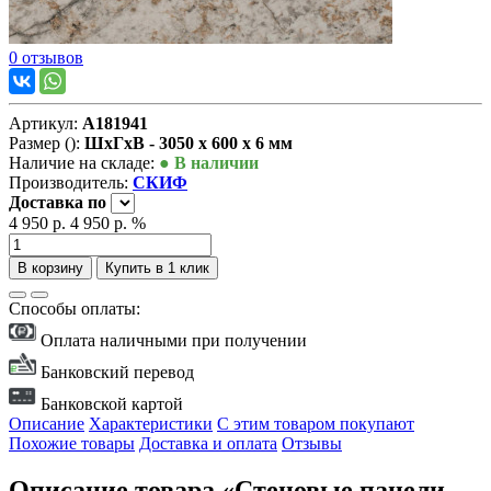
0 отзывов
Артикул:
А181941
Размер ():
ШxГxВ - 3050 x 600 x 6 мм
Наличие на складе:
● В наличии
Производитель:
СКИФ
Доставка
по
4 950 р.
4 950 р.
%
В корзину
Купить в 1 клик
Способы оплаты:
Оплата наличными при получении
Банковский перевод
Банковской картой
Описание
Характеристики
С этим товаром покупают
Похожие товары
Доставка и оплата
Отзывы
Описание товара «Стеновые панели