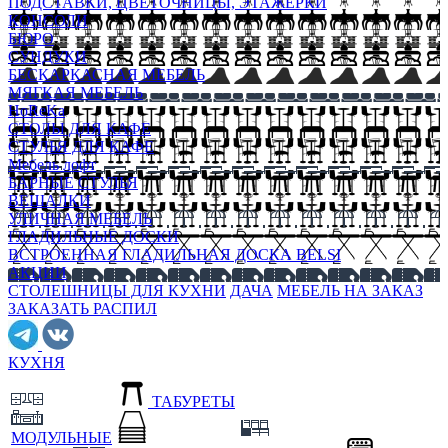
ПОДСТАВКИ, ЦВЕТОЧНИЦЫ, ЭТАЖЕРКИ
КОНСОЛИ
БЮРО
СУНДУКИ
БЕСКАРКАСНАЯ МЕБЕЛЬ
МЯГКАЯ МЕБЕЛЬ
HoReKa
СТОЛЫ ДЛЯ КАФЕ
СТУЛЬЯ ДЛЯ КАФЕ
Мебель лофт
БАРНЫЕ СТУЛЬЯ
ВЕШАЛКИ
УЛИЧНАЯ МЕБЕЛЬ
ГЛАДИЛЬНЫЕ ДОСКИ
ВСТРОЕННАЯ ГЛАДИЛЬНАЯ ДОСКА BELSI
АКЦИИ
СТОЛЕШНИЦЫ ДЛЯ КУХНИ
ДАЧА
МЕБЕЛЬ НА ЗАКАЗ
ЗАКАЗАТЬ РАСПИЛ
КУХНЯ
ТАБУРЕТЫ
МОДУЛЬНЫЕ