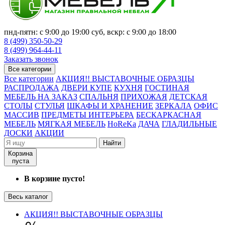
пнд-пятн: с 9:00 до 19:00 суб, вскр: с 9:00 до 18:00
8 (499) 350-50-29
8 (499) 964-44-11
Заказать звонок
Все категории
Все категории
АКЦИЯ!! ВЫСТАВОЧНЫЕ ОБРАЗЦЫ
РАСПРОДАЖА
ДВЕРИ КУПЕ
КУХНЯ
ГОСТИНАЯ
МЕБЕЛЬ НА ЗАКАЗ
СПАЛЬНЯ
ПРИХОЖАЯ
ДЕТСКАЯ
СТОЛЫ
СТУЛЬЯ
ШКАФЫ И ХРАНЕНИЕ
ЗЕРКАЛА
ОФИС
МАССИВ
ПРЕДМЕТЫ ИНТЕРЬЕРА
БЕСКАРКАСНАЯ
МЕБЕЛЬ
МЯГКАЯ МЕБЕЛЬ
HoReKa
ДАЧА
ГЛАДИЛЬНЫЕ
ДОСКИ
АКЦИИ
Найти
Корзина
пуста
В корзине пусто!
Весь каталог
АКЦИЯ!! ВЫСТАВОЧНЫЕ ОБРАЗЦЫ