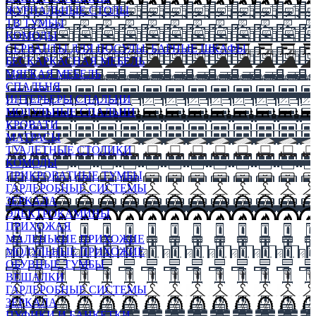
ЖУРНАЛЬНЫЕ СТОЛЫ
ТВ ТУМБЫ
КОМОДЫ
СЕРВАНТЫ ДЛЯ ПОСУДЫ, БАРНЫЕ ШКАФЫ
БЕСКАРКАСНАЯ МЕБЕЛЬ
МЯГКАЯ МЕБЕЛЬ
СПАЛЬНЯ
ИНТЕРЬЕРЫ СПАЛЬНИ
МОДУЛЬНЫЕ СПАЛЬНИ
КРОВАТИ
МАТРАСЫ
ТУАЛЕТНЫЕ СТОЛИКИ
КОМОДЫ
ПРИКРОВАТНЫЕ ТУМБЫ
ГАРДЕРОБНЫЕ СИСТЕМЫ
ЗЕРКАЛА
ЭЛЕКТРОКАМИНЫ
ПРИХОЖАЯ
МАЛЕНЬКИЕ ПРИХОЖИЕ
МОДУЛЬНЫЕ ПРИХОЖИЕ
ОБУВНЫЕ ТУМБЫ
ВЕШАЛКИ
ГАРДЕРОБНЫЕ СИСТЕМЫ
ЗЕРКАЛА
ПУФИКИ И БАНКЕТКИ