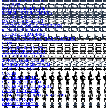
ДЕТСКАЯ
МОДУЛЬНЫЕ ДЕТСКИЕ
МЕБЕЛЬ ДЛЯ ШКОЛЬНИКА
ДЕТСКИЕ КРОВАТИ
МАТРАСЫ ДЛЯ ДЕТЕЙ
ДЕТСКИЕ СТОЛЫ И СТУЛЬЧИКИ
КОМОДЫ ДЛЯ ДЕТЕЙ
ДЕТСКИЕ ДИВАНЧИКИ
ДЕТСКИЙ СТУЛЬЧИК ДЛЯ КОРМЛЕНИЯ
СТОЛЫ
ПЛАСТИКОВЫЕ СТОЛЫ
ТУАЛЕТНЫЕ СТОЛИКИ
ПИСЬМЕННЫЕ СТОЛЫ
ЖУРНАЛЬНЫЕ СТОЛЫ
КОМПЬЮТЕРНЫЕ СТОЛЫ
СТОЛЫ НА КУХНЮ
СТУЛЬЯ
СТУЛЬЯ ОФИСНЫЕ
СТУЛЬЯ ДЕРЕВЯННЫЕ
СТУЛЬЯ МЕТАЛЛИЧЕСКИЕ
СКЛАДНЫЕ СТУЛЬЯ
ПЛАСТИКОВЫЕ КРЕСЛА И СТУЛЬЯ
БАРНЫЕ СТУЛЬЯ
ОФИСНЫЕ КРЕСЛА