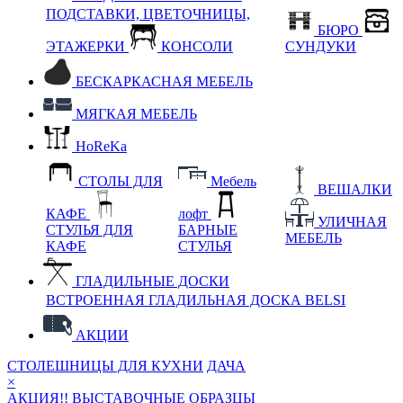
ПОДСТАВКИ, ЦВЕТОЧНИЦЫ,
БЮРО
ЭТАЖЕРКИ
КОНСОЛИ
СУНДУКИ
БЕСКАРКАСНАЯ МЕБЕЛЬ
МЯГКАЯ МЕБЕЛЬ
HoReKa
СТОЛЫ ДЛЯ
Мебель
ВЕШАЛКИ
КАФЕ
лофт
УЛИЧНАЯ
СТУЛЬЯ ДЛЯ
БАРНЫЕ
МЕБЕЛЬ
КАФЕ
СТУЛЬЯ
ГЛАДИЛЬНЫЕ ДОСКИ
ВСТРОЕННАЯ ГЛАДИЛЬНАЯ ДОСКА BELSI
АКЦИИ
СТОЛЕШНИЦЫ ДЛЯ КУХНИ
ДАЧА
×
АКЦИЯ!! ВЫСТАВОЧНЫЕ ОБРАЗЦЫ