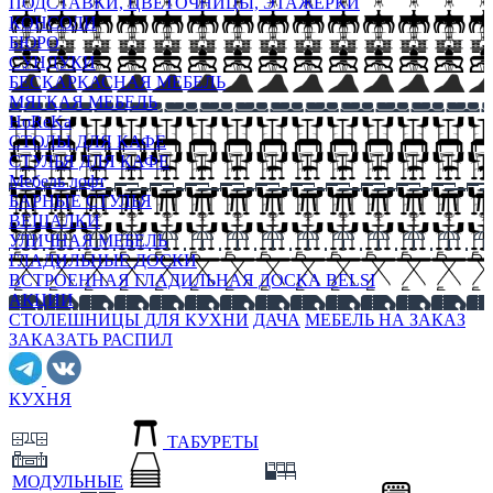
ПОДСТАВКИ, ЦВЕТОЧНИЦЫ, ЭТАЖЕРКИ
КОНСОЛИ
БЮРО
СУНДУКИ
БЕСКАРКАСНАЯ МЕБЕЛЬ
МЯГКАЯ МЕБЕЛЬ
HoReKa
СТОЛЫ ДЛЯ КАФЕ
СТУЛЬЯ ДЛЯ КАФЕ
Мебель лофт
БАРНЫЕ СТУЛЬЯ
ВЕШАЛКИ
УЛИЧНАЯ МЕБЕЛЬ
ГЛАДИЛЬНЫЕ ДОСКИ
ВСТРОЕННАЯ ГЛАДИЛЬНАЯ ДОСКА BELSI
АКЦИИ
СТОЛЕШНИЦЫ ДЛЯ КУХНИ
ДАЧА
МЕБЕЛЬ НА ЗАКАЗ
ЗАКАЗАТЬ РАСПИЛ
КУХНЯ
ТАБУРЕТЫ
МОДУЛЬНЫЕ