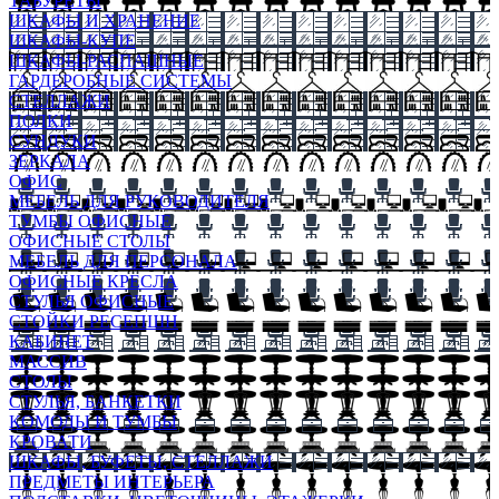
ТАБУРЕТЫ
ШКАФЫ И ХРАНЕНИЕ
ШКАФЫ-КУПЕ
ШКАФЫ-РАСПАШНЫЕ
ГАРДЕРОБНЫЕ СИСТЕМЫ
СТЕЛЛАЖИ
ПОЛКИ
СУНДУКИ
ЗЕРКАЛА
ОФИС
МЕБЕЛЬ ДЛЯ РУКОВОДИТЕЛЯ
ТУМБЫ ОФИСНЫЕ
ОФИСНЫЕ СТОЛЫ
МЕБЕЛЬ ДЛЯ ПЕРСОНАЛА
ОФИСНЫЕ КРЕСЛА
СТУЛЬЯ ОФИСНЫЕ
СТОЙКИ РЕСЕПШН
КАБИНЕТ
МАССИВ
СТОЛЫ
СТУЛЬЯ, БАНКЕТКИ
КОМОДЫ И ТУМБЫ
КРОВАТИ
ШКАФЫ, БУФЕТЫ, СТЕЛЛАЖИ
ПРЕДМЕТЫ ИНТЕРЬЕРА