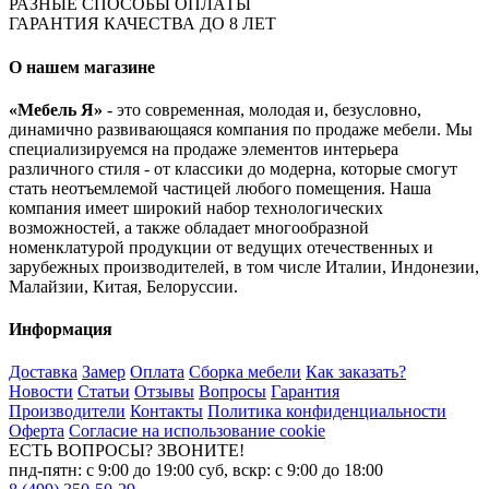
РАЗНЫЕ СПОСОБЫ ОПЛАТЫ
ГАРАНТИЯ КАЧЕСТВА ДО 8 ЛЕТ
О нашем магазине
«Мебель Я»
- это современная, молодая и, безусловно,
динамично развивающаяся компания по продаже мебели. Мы
специализируемся на продаже элементов интерьера
различного стиля - от классики до модерна, которые смогут
стать неотъемлемой частицей любого помещения. Наша
компания имеет широкий набор технологических
возможностей, а также обладает многообразной
номенклатурой продукции от ведущих отечественных и
зарубежных производителей, в том числе Италии, Индонезии,
Малайзии, Китая, Белоруссии.
Информация
Доставка
Замер
Оплата
Сборка мебели
Как заказать?
Новости
Статьи
Отзывы
Вопросы
Гарантия
Производители
Контакты
Политика конфиденциальности
Оферта
Согласие на использование cookie
ЕСТЬ ВОПРОСЫ? ЗВОНИТЕ!
пнд-пятн: с 9:00 до 19:00 суб, вскр: с 9:00 до 18:00