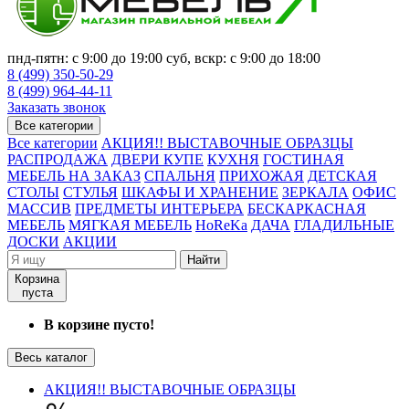
пнд-пятн: с 9:00 до 19:00 суб, вскр: с 9:00 до 18:00
8 (499) 350-50-29
8 (499) 964-44-11
Заказать звонок
Все категории
Все категории
АКЦИЯ!! ВЫСТАВОЧНЫЕ ОБРАЗЦЫ
РАСПРОДАЖА
ДВЕРИ КУПЕ
КУХНЯ
ГОСТИНАЯ
МЕБЕЛЬ НА ЗАКАЗ
СПАЛЬНЯ
ПРИХОЖАЯ
ДЕТСКАЯ
СТОЛЫ
СТУЛЬЯ
ШКАФЫ И ХРАНЕНИЕ
ЗЕРКАЛА
ОФИС
МАССИВ
ПРЕДМЕТЫ ИНТЕРЬЕРА
БЕСКАРКАСНАЯ
МЕБЕЛЬ
МЯГКАЯ МЕБЕЛЬ
HoReKa
ДАЧА
ГЛАДИЛЬНЫЕ
ДОСКИ
АКЦИИ
Найти
Корзина
пуста
В корзине пусто!
Весь каталог
АКЦИЯ!! ВЫСТАВОЧНЫЕ ОБРАЗЦЫ