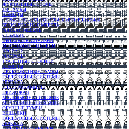
ЖУРНАЛЬНЫЕ СТОЛЫ
ТВ ТУМБЫ
КОМОДЫ
СЕРВАНТЫ ДЛЯ ПОСУДЫ, БАРНЫЕ ШКАФЫ
БЕСКАРКАСНАЯ МЕБЕЛЬ
МЯГКАЯ МЕБЕЛЬ
СПАЛЬНЯ
ИНТЕРЬЕРЫ СПАЛЬНИ
МОДУЛЬНЫЕ СПАЛЬНИ
КРОВАТИ
МАТРАСЫ
ТУАЛЕТНЫЕ СТОЛИКИ
КОМОДЫ
ПРИКРОВАТНЫЕ ТУМБЫ
ГАРДЕРОБНЫЕ СИСТЕМЫ
ЗЕРКАЛА
ЭЛЕКТРОКАМИНЫ
ПРИХОЖАЯ
МАЛЕНЬКИЕ ПРИХОЖИЕ
МОДУЛЬНЫЕ ПРИХОЖИЕ
ОБУВНЫЕ ТУМБЫ
ВЕШАЛКИ
ГАРДЕРОБНЫЕ СИСТЕМЫ
ЗЕРКАЛА
ПУФИКИ И БАНКЕТКИ