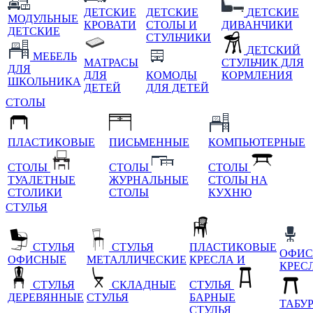
ДЕТСКИЕ
ДЕТСКИЕ
ДЕТСКИЕ
МОДУЛЬНЫЕ
КРОВАТИ
СТОЛЫ И
ДИВАНЧИКИ
ДЕТСКИЕ
СТУЛЬЧИКИ
ДЕТСКИЙ
МЕБЕЛЬ
МАТРАСЫ
СТУЛЬЧИК ДЛЯ
ДЛЯ
ДЛЯ
КОМОДЫ
КОРМЛЕНИЯ
ШКОЛЬНИКА
ДЕТЕЙ
ДЛЯ ДЕТЕЙ
СТОЛЫ
ПЛАСТИКОВЫЕ
ПИСЬМЕННЫЕ
КОМПЬЮТЕРНЫЕ
СТОЛЫ
СТОЛЫ
СТОЛЫ
ТУАЛЕТНЫЕ
ЖУРНАЛЬНЫЕ
СТОЛЫ НА
СТОЛИКИ
СТОЛЫ
КУХНЮ
СТУЛЬЯ
СТУЛЬЯ
СТУЛЬЯ
ПЛАСТИКОВЫЕ
ОФИС
ОФИСНЫЕ
МЕТАЛЛИЧЕСКИЕ
КРЕСЛА И
КРЕС
СТУЛЬЯ
СКЛАДНЫЕ
СТУЛЬЯ
ДЕРЕВЯННЫЕ
СТУЛЬЯ
БАРНЫЕ
ТАБУ
СТУЛЬЯ