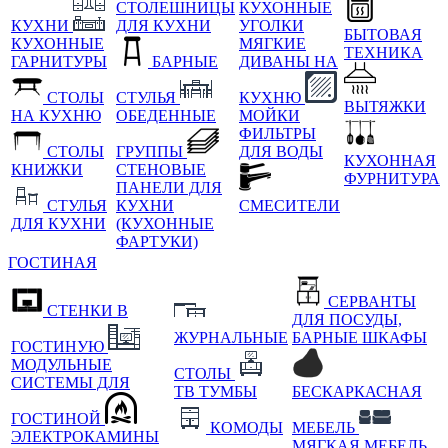
СТОЛЕШНИЦЫ
КУХОННЫЕ
КУХНИ
ДЛЯ КУХНИ
УГОЛКИ
БЫТОВАЯ
КУХОННЫЕ
МЯГКИЕ
ТЕХНИКА
ГАРНИТУРЫ
БАРНЫЕ
ДИВАНЫ НА
СТОЛЫ
СТУЛЬЯ
КУХНЮ
ВЫТЯЖКИ
НА КУХНЮ
ОБЕДЕННЫЕ
МОЙКИ
ФИЛЬТРЫ
СТОЛЫ
ГРУППЫ
ДЛЯ ВОДЫ
КУХОННАЯ
КНИЖКИ
СТЕНОВЫЕ
ФУРНИТУРА
ПАНЕЛИ ДЛЯ
СТУЛЬЯ
КУХНИ
СМЕСИТЕЛИ
ДЛЯ КУХНИ
(КУХОННЫЕ
ФАРТУКИ)
ГОСТИНАЯ
СЕРВАНТЫ
СТЕНКИ В
ДЛЯ ПОСУДЫ,
ЖУРНАЛЬНЫЕ
БАРНЫЕ ШКАФЫ
ГОСТИНУЮ
МОДУЛЬНЫЕ
СТОЛЫ
СИСТЕМЫ ДЛЯ
ТВ ТУМБЫ
БЕСКАРКАСНАЯ
ГОСТИНОЙ
КОМОДЫ
МЕБЕЛЬ
ЭЛЕКТРОКАМИНЫ
МЯГКАЯ МЕБЕЛЬ