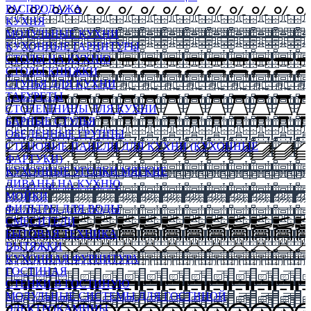
РАСПРОДАЖА
КУХНЯ
МОДУЛЬНЫЕ КУХНИ
КУХОННЫЕ ГАРНИТУРЫ
СТОЛЫ НА КУХНЮ
СТОЛЫ КНИЖКИ
СТУЛЬЯ ДЛЯ КУХНИ
ТАБУРЕТЫ
СТОЛЕШНИЦЫ ДЛЯ КУХНИ
БАРНЫЕ СТУЛЬЯ
ОБЕДЕННЫЕ ГРУППЫ
СТЕНОВЫЕ ПАНЕЛИ ДЛЯ КУХНИ (КУХОННЫЕ
ФАРТУКИ)
КУХОННЫЕ УГОЛКИ МЯГКИЕ
ДИВАНЫ НА КУХНЮ
МОЙКИ
ФИЛЬТРЫ ДЛЯ ВОДЫ
СМЕСИТЕЛИ
БЫТОВАЯ ТЕХНИКА
ВЫТЯЖКИ
КУХОННАЯ ФУРНИТУРА
ГОСТИНАЯ
СТЕНКИ В ГОСТИНУЮ
МОДУЛЬНЫЕ СИСТЕМЫ ДЛЯ ГОСТИНОЙ
ЭЛЕКТРОКАМИНЫ