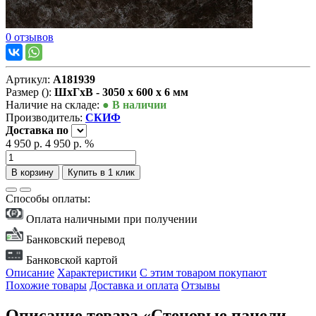
0 отзывов
Артикул:
А181939
Размер ():
ШxГxВ - 3050 x 600 x 6 мм
Наличие на складе:
● В наличии
Производитель:
СКИФ
Доставка
по
4 950 р.
4 950 р.
%
В корзину
Купить в 1 клик
Способы оплаты:
Оплата наличными при получении
Банковский перевод
Банковской картой
Описание
Характеристики
С этим товаром покупают
Похожие товары
Доставка и оплата
Отзывы
Описание товара «Стеновые панели