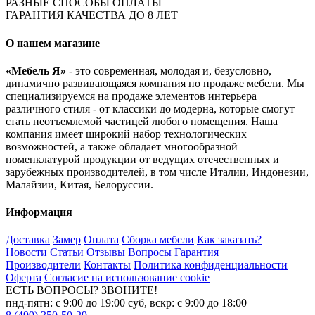
РАЗНЫЕ СПОСОБЫ ОПЛАТЫ
ГАРАНТИЯ КАЧЕСТВА ДО 8 ЛЕТ
О нашем магазине
«Мебель Я»
- это современная, молодая и, безусловно,
динамично развивающаяся компания по продаже мебели. Мы
специализируемся на продаже элементов интерьера
различного стиля - от классики до модерна, которые смогут
стать неотъемлемой частицей любого помещения. Наша
компания имеет широкий набор технологических
возможностей, а также обладает многообразной
номенклатурой продукции от ведущих отечественных и
зарубежных производителей, в том числе Италии, Индонезии,
Малайзии, Китая, Белоруссии.
Информация
Доставка
Замер
Оплата
Сборка мебели
Как заказать?
Новости
Статьи
Отзывы
Вопросы
Гарантия
Производители
Контакты
Политика конфиденциальности
Оферта
Согласие на использование cookie
ЕСТЬ ВОПРОСЫ? ЗВОНИТЕ!
пнд-пятн: с 9:00 до 19:00 суб, вскр: с 9:00 до 18:00