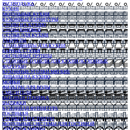
РАСПРОДАЖА
КУХНЯ
МОДУЛЬНЫЕ КУХНИ
КУХОННЫЕ ГАРНИТУРЫ
СТОЛЫ НА КУХНЮ
СТОЛЫ КНИЖКИ
СТУЛЬЯ ДЛЯ КУХНИ
ТАБУРЕТЫ
СТОЛЕШНИЦЫ ДЛЯ КУХНИ
БАРНЫЕ СТУЛЬЯ
ОБЕДЕННЫЕ ГРУППЫ
СТЕНОВЫЕ ПАНЕЛИ ДЛЯ КУХНИ (КУХОННЫЕ
ФАРТУКИ)
КУХОННЫЕ УГОЛКИ МЯГКИЕ
ДИВАНЫ НА КУХНЮ
МОЙКИ
ФИЛЬТРЫ ДЛЯ ВОДЫ
СМЕСИТЕЛИ
БЫТОВАЯ ТЕХНИКА
ВЫТЯЖКИ
КУХОННАЯ ФУРНИТУРА
ГОСТИНАЯ
СТЕНКИ В ГОСТИНУЮ
МОДУЛЬНЫЕ СИСТЕМЫ ДЛЯ ГОСТИНОЙ
ЭЛЕКТРОКАМИНЫ