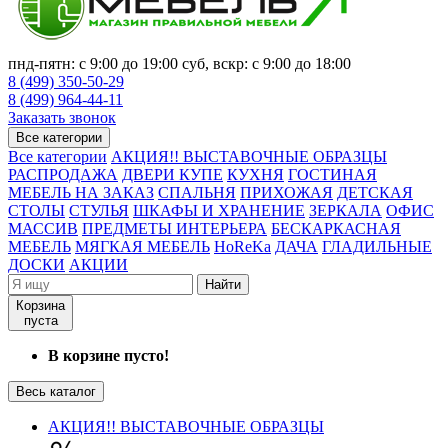
пнд-пятн: с 9:00 до 19:00 суб, вскр: с 9:00 до 18:00
8 (499) 350-50-29
8 (499) 964-44-11
Заказать звонок
Все категории
Все категории
АКЦИЯ!! ВЫСТАВОЧНЫЕ ОБРАЗЦЫ
РАСПРОДАЖА
ДВЕРИ КУПЕ
КУХНЯ
ГОСТИНАЯ
МЕБЕЛЬ НА ЗАКАЗ
СПАЛЬНЯ
ПРИХОЖАЯ
ДЕТСКАЯ
СТОЛЫ
СТУЛЬЯ
ШКАФЫ И ХРАНЕНИЕ
ЗЕРКАЛА
ОФИС
МАССИВ
ПРЕДМЕТЫ ИНТЕРЬЕРА
БЕСКАРКАСНАЯ
МЕБЕЛЬ
МЯГКАЯ МЕБЕЛЬ
HoReKa
ДАЧА
ГЛАДИЛЬНЫЕ
ДОСКИ
АКЦИИ
Найти
Корзина
пуста
В корзине пусто!
Весь каталог
АКЦИЯ!! ВЫСТАВОЧНЫЕ ОБРАЗЦЫ