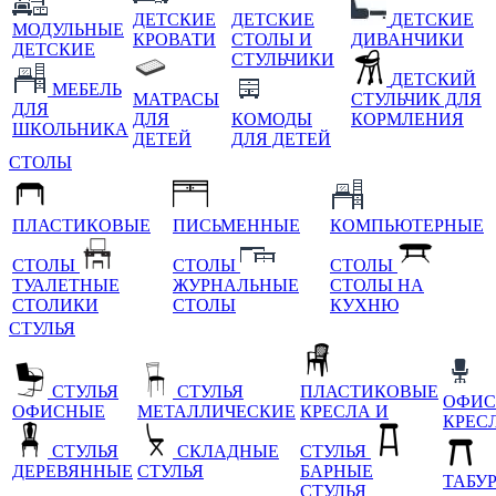
ДЕТСКИЕ
ДЕТСКИЕ
ДЕТСКИЕ
МОДУЛЬНЫЕ
КРОВАТИ
СТОЛЫ И
ДИВАНЧИКИ
ДЕТСКИЕ
СТУЛЬЧИКИ
ДЕТСКИЙ
МЕБЕЛЬ
МАТРАСЫ
СТУЛЬЧИК ДЛЯ
ДЛЯ
ДЛЯ
КОМОДЫ
КОРМЛЕНИЯ
ШКОЛЬНИКА
ДЕТЕЙ
ДЛЯ ДЕТЕЙ
СТОЛЫ
ПЛАСТИКОВЫЕ
ПИСЬМЕННЫЕ
КОМПЬЮТЕРНЫЕ
СТОЛЫ
СТОЛЫ
СТОЛЫ
ТУАЛЕТНЫЕ
ЖУРНАЛЬНЫЕ
СТОЛЫ НА
СТОЛИКИ
СТОЛЫ
КУХНЮ
СТУЛЬЯ
СТУЛЬЯ
СТУЛЬЯ
ПЛАСТИКОВЫЕ
ОФИС
ОФИСНЫЕ
МЕТАЛЛИЧЕСКИЕ
КРЕСЛА И
КРЕС
СТУЛЬЯ
СКЛАДНЫЕ
СТУЛЬЯ
ДЕРЕВЯННЫЕ
СТУЛЬЯ
БАРНЫЕ
ТАБУ
СТУЛЬЯ