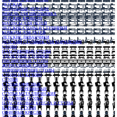
ДЕТСКАЯ
МОДУЛЬНЫЕ ДЕТСКИЕ
МЕБЕЛЬ ДЛЯ ШКОЛЬНИКА
ДЕТСКИЕ КРОВАТИ
МАТРАСЫ ДЛЯ ДЕТЕЙ
ДЕТСКИЕ СТОЛЫ И СТУЛЬЧИКИ
КОМОДЫ ДЛЯ ДЕТЕЙ
ДЕТСКИЕ ДИВАНЧИКИ
ДЕТСКИЙ СТУЛЬЧИК ДЛЯ КОРМЛЕНИЯ
СТОЛЫ
ПЛАСТИКОВЫЕ СТОЛЫ
ТУАЛЕТНЫЕ СТОЛИКИ
ПИСЬМЕННЫЕ СТОЛЫ
ЖУРНАЛЬНЫЕ СТОЛЫ
КОМПЬЮТЕРНЫЕ СТОЛЫ
СТОЛЫ НА КУХНЮ
СТУЛЬЯ
СТУЛЬЯ ОФИСНЫЕ
СТУЛЬЯ ДЕРЕВЯННЫЕ
СТУЛЬЯ МЕТАЛЛИЧЕСКИЕ
СКЛАДНЫЕ СТУЛЬЯ
ПЛАСТИКОВЫЕ КРЕСЛА И СТУЛЬЯ
БАРНЫЕ СТУЛЬЯ
ОФИСНЫЕ КРЕСЛА