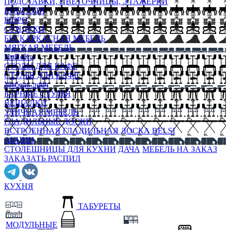
ПОДСТАВКИ, ЦВЕТОЧНИЦЫ, ЭТАЖЕРКИ
КОНСОЛИ
БЮРО
СУНДУКИ
БЕСКАРКАСНАЯ МЕБЕЛЬ
МЯГКАЯ МЕБЕЛЬ
HoReKa
СТОЛЫ ДЛЯ КАФЕ
СТУЛЬЯ ДЛЯ КАФЕ
Мебель лофт
БАРНЫЕ СТУЛЬЯ
ВЕШАЛКИ
УЛИЧНАЯ МЕБЕЛЬ
ГЛАДИЛЬНЫЕ ДОСКИ
ВСТРОЕННАЯ ГЛАДИЛЬНАЯ ДОСКА BELSI
АКЦИИ
СТОЛЕШНИЦЫ ДЛЯ КУХНИ
ДАЧА
МЕБЕЛЬ НА ЗАКАЗ
ЗАКАЗАТЬ РАСПИЛ
КУХНЯ
ТАБУРЕТЫ
МОДУЛЬНЫЕ