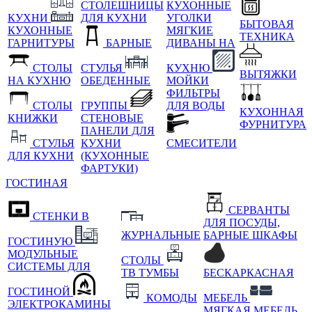
СТОЛЕШНИЦЫ
КУХОННЫЕ
КУХНИ
ДЛЯ КУХНИ
УГОЛКИ
БЫТОВАЯ
КУХОННЫЕ
МЯГКИЕ
ТЕХНИКА
ГАРНИТУРЫ
БАРНЫЕ
ДИВАНЫ НА
СТОЛЫ
СТУЛЬЯ
КУХНЮ
ВЫТЯЖКИ
НА КУХНЮ
ОБЕДЕННЫЕ
МОЙКИ
ФИЛЬТРЫ
СТОЛЫ
ГРУППЫ
ДЛЯ ВОДЫ
КУХОННАЯ
КНИЖКИ
СТЕНОВЫЕ
ФУРНИТУРА
ПАНЕЛИ ДЛЯ
СТУЛЬЯ
КУХНИ
СМЕСИТЕЛИ
ДЛЯ КУХНИ
(КУХОННЫЕ
ФАРТУКИ)
ГОСТИНАЯ
СЕРВАНТЫ
СТЕНКИ В
ДЛЯ ПОСУДЫ,
ЖУРНАЛЬНЫЕ
БАРНЫЕ ШКАФЫ
ГОСТИНУЮ
МОДУЛЬНЫЕ
СТОЛЫ
СИСТЕМЫ ДЛЯ
ТВ ТУМБЫ
БЕСКАРКАСНАЯ
ГОСТИНОЙ
КОМОДЫ
МЕБЕЛЬ
ЭЛЕКТРОКАМИНЫ
МЯГКАЯ МЕБЕЛЬ