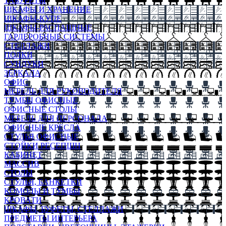
ТАБУРЕТЫ
ШКАФЫ И ХРАНЕНИЕ
ШКАФЫ-КУПЕ
ШКАФЫ-РАСПАШНЫЕ
ГАРДЕРОБНЫЕ СИСТЕМЫ
СТЕЛЛАЖИ
ПОЛКИ
СУНДУКИ
ЗЕРКАЛА
ОФИС
МЕБЕЛЬ ДЛЯ РУКОВОДИТЕЛЯ
ТУМБЫ ОФИСНЫЕ
ОФИСНЫЕ СТОЛЫ
МЕБЕЛЬ ДЛЯ ПЕРСОНАЛА
ОФИСНЫЕ КРЕСЛА
СТУЛЬЯ ОФИСНЫЕ
СТОЙКИ РЕСЕПШН
КАБИНЕТ
МАССИВ
СТОЛЫ
СТУЛЬЯ, БАНКЕТКИ
КОМОДЫ И ТУМБЫ
КРОВАТИ
ШКАФЫ, БУФЕТЫ, СТЕЛЛАЖИ
ПРЕДМЕТЫ ИНТЕРЬЕРА