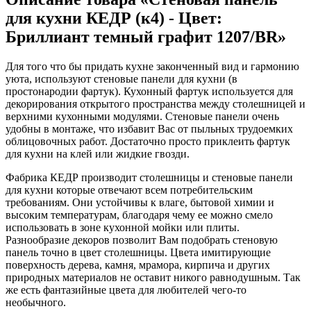
для кухни КЕДР (к4) - Цвет:
Бриллиант темный графит 1207/BR»
Для того что бы придать кухне законченный вид и гармонию
уюта, используют стеновые панели для кухни (в
простонародии фартук). Кухонный фартук используется для
декорирования открытого пространства между столешницей и
верхними кухонными модулями. Стеновые панели очень
удобны в монтаже, что избавит Вас от пыльных трудоемких
облицовочных работ. Достаточно просто приклеить фартук
для кухни на клей или жидкие гвозди.
Фабрика КЕДР производит столешницы и стеновые панели
для кухни которые отвечают всем потребительским
требованиям. Они устойчивы к влаге, бытовой химии и
высоким температурам, благодаря чему ее можно смело
использовать в зоне кухонной мойки или плиты.
Разнообразие декоров позволит Вам подобрать стеновую
панель точно в цвет столешницы. Цвета имитирующие
поверхность дерева, камня, мрамора, кирпича и других
природных материалов не оставит никого равнодушным. Так
же есть фантазийные цвета для любителей чего-то
необычного.