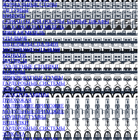
ЖУРНАЛЬНЫЕ СТОЛЫ
ТВ ТУМБЫ
КОМОДЫ
СЕРВАНТЫ ДЛЯ ПОСУДЫ, БАРНЫЕ ШКАФЫ
БЕСКАРКАСНАЯ МЕБЕЛЬ
МЯГКАЯ МЕБЕЛЬ
СПАЛЬНЯ
ИНТЕРЬЕРЫ СПАЛЬНИ
МОДУЛЬНЫЕ СПАЛЬНИ
КРОВАТИ
МАТРАСЫ
ТУАЛЕТНЫЕ СТОЛИКИ
КОМОДЫ
ПРИКРОВАТНЫЕ ТУМБЫ
ГАРДЕРОБНЫЕ СИСТЕМЫ
ЗЕРКАЛА
ЭЛЕКТРОКАМИНЫ
ПРИХОЖАЯ
МАЛЕНЬКИЕ ПРИХОЖИЕ
МОДУЛЬНЫЕ ПРИХОЖИЕ
ОБУВНЫЕ ТУМБЫ
ВЕШАЛКИ
ГАРДЕРОБНЫЕ СИСТЕМЫ
ЗЕРКАЛА
ПУФИКИ И БАНКЕТКИ