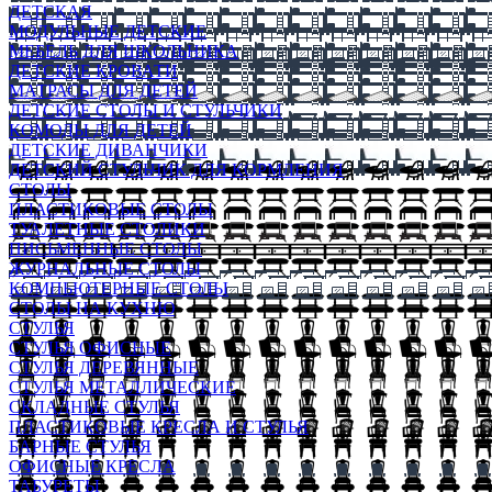
ДЕТСКАЯ
МОДУЛЬНЫЕ ДЕТСКИЕ
МЕБЕЛЬ ДЛЯ ШКОЛЬНИКА
ДЕТСКИЕ КРОВАТИ
МАТРАСЫ ДЛЯ ДЕТЕЙ
ДЕТСКИЕ СТОЛЫ И СТУЛЬЧИКИ
КОМОДЫ ДЛЯ ДЕТЕЙ
ДЕТСКИЕ ДИВАНЧИКИ
ДЕТСКИЙ СТУЛЬЧИК ДЛЯ КОРМЛЕНИЯ
СТОЛЫ
ПЛАСТИКОВЫЕ СТОЛЫ
ТУАЛЕТНЫЕ СТОЛИКИ
ПИСЬМЕННЫЕ СТОЛЫ
ЖУРНАЛЬНЫЕ СТОЛЫ
КОМПЬЮТЕРНЫЕ СТОЛЫ
СТОЛЫ НА КУХНЮ
СТУЛЬЯ
СТУЛЬЯ ОФИСНЫЕ
СТУЛЬЯ ДЕРЕВЯННЫЕ
СТУЛЬЯ МЕТАЛЛИЧЕСКИЕ
СКЛАДНЫЕ СТУЛЬЯ
ПЛАСТИКОВЫЕ КРЕСЛА И СТУЛЬЯ
БАРНЫЕ СТУЛЬЯ
ОФИСНЫЕ КРЕСЛА
ТАБУРЕТЫ