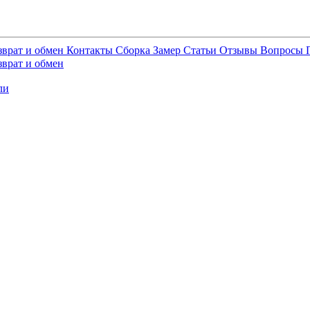
зврат и обмен
Контакты
Сборка
Замер
Статьи
Отзывы
Вопросы
зврат и обмен
ли