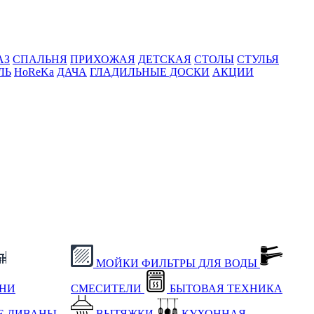
АЗ
СПАЛЬНЯ
ПРИХОЖАЯ
ДЕТСКАЯ
СТОЛЫ
СТУЛЬЯ
ЛЬ
HoReKa
ДАЧА
ГЛАДИЛЬНЫЕ ДОСКИ
АКЦИИ
МОЙКИ
ФИЛЬТРЫ ДЛЯ ВОДЫ
ХНИ
СМЕСИТЕЛИ
БЫТОВАЯ ТЕХНИКА
Е
ДИВАНЫ
ВЫТЯЖКИ
КУХОННАЯ