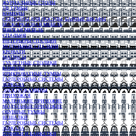
ЖУРНАЛЬНЫЕ СТОЛЫ
ТВ ТУМБЫ
КОМОДЫ
СЕРВАНТЫ ДЛЯ ПОСУДЫ, БАРНЫЕ ШКАФЫ
БЕСКАРКАСНАЯ МЕБЕЛЬ
МЯГКАЯ МЕБЕЛЬ
СПАЛЬНЯ
ИНТЕРЬЕРЫ СПАЛЬНИ
МОДУЛЬНЫЕ СПАЛЬНИ
КРОВАТИ
МАТРАСЫ
ТУАЛЕТНЫЕ СТОЛИКИ
КОМОДЫ
ПРИКРОВАТНЫЕ ТУМБЫ
ГАРДЕРОБНЫЕ СИСТЕМЫ
ЗЕРКАЛА
ЭЛЕКТРОКАМИНЫ
ПРИХОЖАЯ
МАЛЕНЬКИЕ ПРИХОЖИЕ
МОДУЛЬНЫЕ ПРИХОЖИЕ
ОБУВНЫЕ ТУМБЫ
ВЕШАЛКИ
ГАРДЕРОБНЫЕ СИСТЕМЫ
ЗЕРКАЛА
ПУФИКИ И БАНКЕТКИ