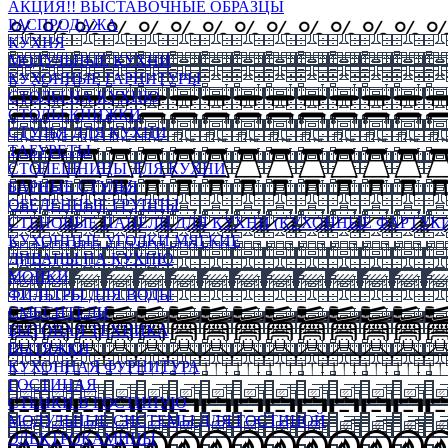
АКЦИЯ!! ВЫСТАВОЧНЫЕ ОБРАЗЦЫ
РАСПРОДАЖА
КУХНЯ
МОДУЛЬНЫЕ КУХНИ
КУХОННЫЕ ГАРНИТУРЫ
СТОЛЫ НА КУХНЮ
СТОЛЫ КНИЖКИ
СТУЛЬЯ ДЛЯ КУХНИ
ТАБУРЕТЫ
СТОЛЕШНИЦЫ ДЛЯ КУХНИ
БАРНЫЕ СТУЛЬЯ
ОБЕДЕННЫЕ ГРУППЫ
СТЕНОВЫЕ ПАНЕЛИ ДЛЯ КУХНИ (КУХОННЫЕ ФАРТУКИ
КУХОННЫЕ УГОЛКИ МЯГКИЕ
ДИВАНЫ НА КУХНЮ
МОЙКИ
ФИЛЬТРЫ ДЛЯ ВОДЫ
СМЕСИТЕЛИ
БЫТОВАЯ ТЕХНИКА
ВЫТЯЖКИ
КУХОННАЯ ФУРНИТУРА
ГОСТИНАЯ
СТЕНКИ В ГОСТИНУЮ
МОДУЛЬНЫЕ СИСТЕМЫ ДЛЯ ГОСТИНОЙ
ЭЛЕКТРОКАМИНЫ