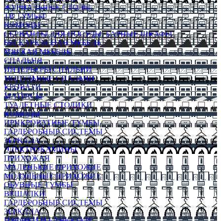
ЖУРНАЛЬНЫЕ СТОЛЫ
ТВ ТУМБЫ
КОМОДЫ
СЕРВАНТЫ ДЛЯ ПОСУДЫ, БАРНЫЕ ШКАФЫ
БЕСКАРКАСНАЯ МЕБЕЛЬ
МЯГКАЯ МЕБЕЛЬ
СПАЛЬНЯ
ИНТЕРЬЕРЫ СПАЛЬНИ
МОДУЛЬНЫЕ СПАЛЬНИ
КРОВАТИ
МАТРАСЫ
ТУАЛЕТНЫЕ СТОЛИКИ
КОМОДЫ
ПРИКРОВАТНЫЕ ТУМБЫ
ГАРДЕРОБНЫЕ СИСТЕМЫ
ЗЕРКАЛА
ЭЛЕКТРОКАМИНЫ
ПРИХОЖАЯ
МАЛЕНЬКИЕ ПРИХОЖИЕ
МОДУЛЬНЫЕ ПРИХОЖИЕ
ОБУВНЫЕ ТУМБЫ
ВЕШАЛКИ
ГАРДЕРОБНЫЕ СИСТЕМЫ
ЗЕРКАЛА
ПУФИКИ И БАНКЕТКИ