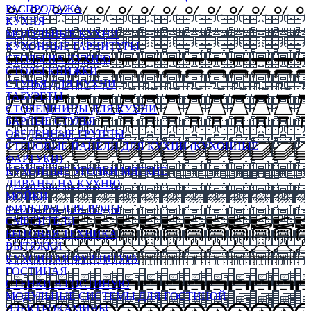
РАСПРОДАЖА
КУХНЯ
МОДУЛЬНЫЕ КУХНИ
КУХОННЫЕ ГАРНИТУРЫ
СТОЛЫ НА КУХНЮ
СТОЛЫ КНИЖКИ
СТУЛЬЯ ДЛЯ КУХНИ
ТАБУРЕТЫ
СТОЛЕШНИЦЫ ДЛЯ КУХНИ
БАРНЫЕ СТУЛЬЯ
ОБЕДЕННЫЕ ГРУППЫ
СТЕНОВЫЕ ПАНЕЛИ ДЛЯ КУХНИ (КУХОННЫЕ
ФАРТУКИ)
КУХОННЫЕ УГОЛКИ МЯГКИЕ
ДИВАНЫ НА КУХНЮ
МОЙКИ
ФИЛЬТРЫ ДЛЯ ВОДЫ
СМЕСИТЕЛИ
БЫТОВАЯ ТЕХНИКА
ВЫТЯЖКИ
КУХОННАЯ ФУРНИТУРА
ГОСТИНАЯ
СТЕНКИ В ГОСТИНУЮ
МОДУЛЬНЫЕ СИСТЕМЫ ДЛЯ ГОСТИНОЙ
ЭЛЕКТРОКАМИНЫ