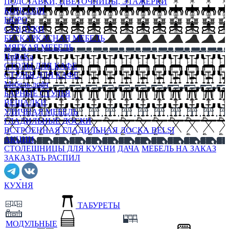
ПОДСТАВКИ, ЦВЕТОЧНИЦЫ, ЭТАЖЕРКИ
КОНСОЛИ
БЮРО
СУНДУКИ
БЕСКАРКАСНАЯ МЕБЕЛЬ
МЯГКАЯ МЕБЕЛЬ
HoReKa
СТОЛЫ ДЛЯ КАФЕ
СТУЛЬЯ ДЛЯ КАФЕ
Мебель лофт
БАРНЫЕ СТУЛЬЯ
ВЕШАЛКИ
УЛИЧНАЯ МЕБЕЛЬ
ГЛАДИЛЬНЫЕ ДОСКИ
ВСТРОЕННАЯ ГЛАДИЛЬНАЯ ДОСКА BELSI
АКЦИИ
СТОЛЕШНИЦЫ ДЛЯ КУХНИ
ДАЧА
МЕБЕЛЬ НА ЗАКАЗ
ЗАКАЗАТЬ РАСПИЛ
КУХНЯ
ТАБУРЕТЫ
МОДУЛЬНЫЕ