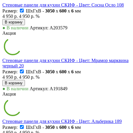
Стеновые панели для кухни СКИФ - Цвет: Сосна Осло 108
Размер:
ШxГxВ -
3050
x
600
x
6
мм
4 950 р.
4 950 р.
%
В корзину
● В наличии
Артикул: А203579
Акция
Стеновые панели для кухни СКИФ - Цвет: Мрамор марквина
черный 20
Размер:
ШxГxВ -
3050
x
600
x
6
мм
4 950 р.
4 950 р.
%
В корзину
● В наличии
Артикул: А191849
Акция
Стеновые панели для кухни СКИФ - Цвет: Альберика 189
Размер:
ШxГxВ -
3050
x
600
x
6
мм
4 950 р.
4 950 р.
%