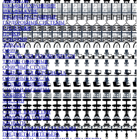
ТАБУРЕТЫ
ШКАФЫ И ХРАНЕНИЕ
ШКАФЫ-КУПЕ
ШКАФЫ-РАСПАШНЫЕ
ГАРДЕРОБНЫЕ СИСТЕМЫ
СТЕЛЛАЖИ
ПОЛКИ
СУНДУКИ
ЗЕРКАЛА
ОФИС
МЕБЕЛЬ ДЛЯ РУКОВОДИТЕЛЯ
ТУМБЫ ОФИСНЫЕ
ОФИСНЫЕ СТОЛЫ
МЕБЕЛЬ ДЛЯ ПЕРСОНАЛА
ОФИСНЫЕ КРЕСЛА
СТУЛЬЯ ОФИСНЫЕ
СТОЙКИ РЕСЕПШН
КАБИНЕТ
МАССИВ
СТОЛЫ
СТУЛЬЯ, БАНКЕТКИ
КОМОДЫ И ТУМБЫ
КРОВАТИ
ШКАФЫ, БУФЕТЫ, СТЕЛЛАЖИ
ПРЕДМЕТЫ ИНТЕРЬЕРА