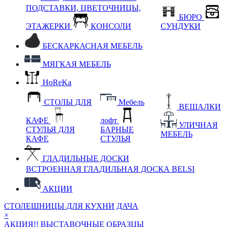
ПОДСТАВКИ, ЦВЕТОЧНИЦЫ,
БЮРО
ЭТАЖЕРКИ
КОНСОЛИ
СУНДУКИ
БЕСКАРКАСНАЯ МЕБЕЛЬ
МЯГКАЯ МЕБЕЛЬ
HoReKa
СТОЛЫ ДЛЯ
Мебель
ВЕШАЛКИ
КАФЕ
лофт
УЛИЧНАЯ
СТУЛЬЯ ДЛЯ
БАРНЫЕ
МЕБЕЛЬ
КАФЕ
СТУЛЬЯ
ГЛАДИЛЬНЫЕ ДОСКИ
ВСТРОЕННАЯ ГЛАДИЛЬНАЯ ДОСКА BELSI
АКЦИИ
СТОЛЕШНИЦЫ ДЛЯ КУХНИ
ДАЧА
×
АКЦИЯ!! ВЫСТАВОЧНЫЕ ОБРАЗЦЫ