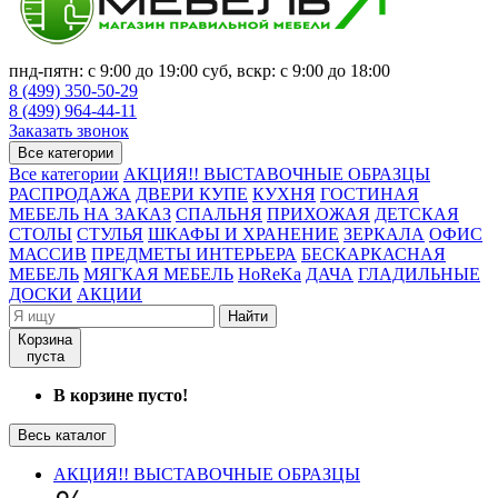
пнд-пятн: с 9:00 до 19:00 суб, вскр: с 9:00 до 18:00
8 (499) 350-50-29
8 (499) 964-44-11
Заказать звонок
Все категории
Все категории
АКЦИЯ!! ВЫСТАВОЧНЫЕ ОБРАЗЦЫ
РАСПРОДАЖА
ДВЕРИ КУПЕ
КУХНЯ
ГОСТИНАЯ
МЕБЕЛЬ НА ЗАКАЗ
СПАЛЬНЯ
ПРИХОЖАЯ
ДЕТСКАЯ
СТОЛЫ
СТУЛЬЯ
ШКАФЫ И ХРАНЕНИЕ
ЗЕРКАЛА
ОФИС
МАССИВ
ПРЕДМЕТЫ ИНТЕРЬЕРА
БЕСКАРКАСНАЯ
МЕБЕЛЬ
МЯГКАЯ МЕБЕЛЬ
HoReKa
ДАЧА
ГЛАДИЛЬНЫЕ
ДОСКИ
АКЦИИ
Найти
Корзина
пуста
В корзине пусто!
Весь каталог
АКЦИЯ!! ВЫСТАВОЧНЫЕ ОБРАЗЦЫ