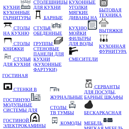
СТОЛЕШНИЦЫ
КУХОННЫЕ
КУХНИ
ДЛЯ КУХНИ
УГОЛКИ
БЫТОВАЯ
КУХОННЫЕ
МЯГКИЕ
ТЕХНИКА
ГАРНИТУРЫ
БАРНЫЕ
ДИВАНЫ НА
СТОЛЫ
СТУЛЬЯ
КУХНЮ
ВЫТЯЖКИ
НА КУХНЮ
ОБЕДЕННЫЕ
МОЙКИ
ФИЛЬТРЫ
СТОЛЫ
ГРУППЫ
ДЛЯ ВОДЫ
КУХОННАЯ
КНИЖКИ
СТЕНОВЫЕ
ФУРНИТУРА
ПАНЕЛИ ДЛЯ
СТУЛЬЯ
КУХНИ
СМЕСИТЕЛИ
ДЛЯ КУХНИ
(КУХОННЫЕ
ФАРТУКИ)
ГОСТИНАЯ
СЕРВАНТЫ
СТЕНКИ В
ДЛЯ ПОСУДЫ,
ЖУРНАЛЬНЫЕ
БАРНЫЕ ШКАФЫ
ГОСТИНУЮ
МОДУЛЬНЫЕ
СТОЛЫ
СИСТЕМЫ ДЛЯ
ТВ ТУМБЫ
БЕСКАРКАСНАЯ
ГОСТИНОЙ
КОМОДЫ
МЕБЕЛЬ
ЭЛЕКТРОКАМИНЫ
МЯГКАЯ МЕБЕЛЬ