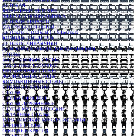
ДЕТСКАЯ
МОДУЛЬНЫЕ ДЕТСКИЕ
МЕБЕЛЬ ДЛЯ ШКОЛЬНИКА
ДЕТСКИЕ КРОВАТИ
МАТРАСЫ ДЛЯ ДЕТЕЙ
ДЕТСКИЕ СТОЛЫ И СТУЛЬЧИКИ
КОМОДЫ ДЛЯ ДЕТЕЙ
ДЕТСКИЕ ДИВАНЧИКИ
ДЕТСКИЙ СТУЛЬЧИК ДЛЯ КОРМЛЕНИЯ
СТОЛЫ
ПЛАСТИКОВЫЕ СТОЛЫ
ТУАЛЕТНЫЕ СТОЛИКИ
ПИСЬМЕННЫЕ СТОЛЫ
ЖУРНАЛЬНЫЕ СТОЛЫ
КОМПЬЮТЕРНЫЕ СТОЛЫ
СТОЛЫ НА КУХНЮ
СТУЛЬЯ
СТУЛЬЯ ОФИСНЫЕ
СТУЛЬЯ ДЕРЕВЯННЫЕ
СТУЛЬЯ МЕТАЛЛИЧЕСКИЕ
СКЛАДНЫЕ СТУЛЬЯ
ПЛАСТИКОВЫЕ КРЕСЛА И СТУЛЬЯ
БАРНЫЕ СТУЛЬЯ
ОФИСНЫЕ КРЕСЛА