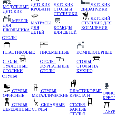
ДЕТСКИЕ
ДЕТСКИЕ
ДЕТСКИЕ
МОДУЛЬНЫЕ
КРОВАТИ
СТОЛЫ И
ДИВАНЧИКИ
ДЕТСКИЕ
СТУЛЬЧИКИ
ДЕТСКИЙ
МЕБЕЛЬ
МАТРАСЫ
СТУЛЬЧИК ДЛЯ
ДЛЯ
ДЛЯ
КОМОДЫ
КОРМЛЕНИЯ
ШКОЛЬНИКА
ДЕТЕЙ
ДЛЯ ДЕТЕЙ
СТОЛЫ
ПЛАСТИКОВЫЕ
ПИСЬМЕННЫЕ
КОМПЬЮТЕРНЫЕ
СТОЛЫ
СТОЛЫ
СТОЛЫ
ТУАЛЕТНЫЕ
ЖУРНАЛЬНЫЕ
СТОЛЫ НА
СТОЛИКИ
СТОЛЫ
КУХНЮ
СТУЛЬЯ
СТУЛЬЯ
СТУЛЬЯ
ПЛАСТИКОВЫЕ
ОФИС
ОФИСНЫЕ
МЕТАЛЛИЧЕСКИЕ
КРЕСЛА И
КРЕС
СТУЛЬЯ
СКЛАДНЫЕ
СТУЛЬЯ
ДЕРЕВЯННЫЕ
СТУЛЬЯ
БАРНЫЕ
ТАБУ
СТУЛЬЯ