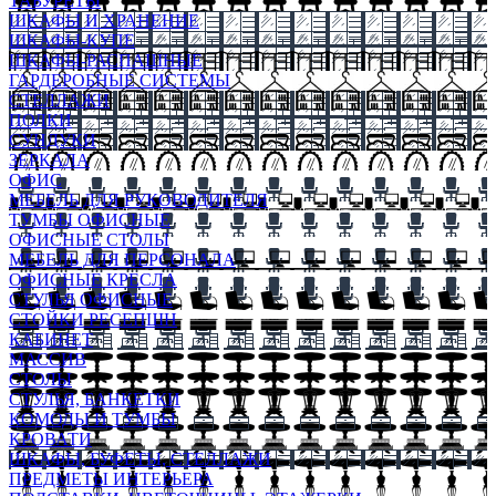
ТАБУРЕТЫ
ШКАФЫ И ХРАНЕНИЕ
ШКАФЫ-КУПЕ
ШКАФЫ-РАСПАШНЫЕ
ГАРДЕРОБНЫЕ СИСТЕМЫ
СТЕЛЛАЖИ
ПОЛКИ
СУНДУКИ
ЗЕРКАЛА
ОФИС
МЕБЕЛЬ ДЛЯ РУКОВОДИТЕЛЯ
ТУМБЫ ОФИСНЫЕ
ОФИСНЫЕ СТОЛЫ
МЕБЕЛЬ ДЛЯ ПЕРСОНАЛА
ОФИСНЫЕ КРЕСЛА
СТУЛЬЯ ОФИСНЫЕ
СТОЙКИ РЕСЕПШН
КАБИНЕТ
МАССИВ
СТОЛЫ
СТУЛЬЯ, БАНКЕТКИ
КОМОДЫ И ТУМБЫ
КРОВАТИ
ШКАФЫ, БУФЕТЫ, СТЕЛЛАЖИ
ПРЕДМЕТЫ ИНТЕРЬЕРА