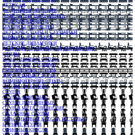
ДЕТСКАЯ
МОДУЛЬНЫЕ ДЕТСКИЕ
МЕБЕЛЬ ДЛЯ ШКОЛЬНИКА
ДЕТСКИЕ КРОВАТИ
МАТРАСЫ ДЛЯ ДЕТЕЙ
ДЕТСКИЕ СТОЛЫ И СТУЛЬЧИКИ
КОМОДЫ ДЛЯ ДЕТЕЙ
ДЕТСКИЕ ДИВАНЧИКИ
ДЕТСКИЙ СТУЛЬЧИК ДЛЯ КОРМЛЕНИЯ
СТОЛЫ
ПЛАСТИКОВЫЕ СТОЛЫ
ТУАЛЕТНЫЕ СТОЛИКИ
ПИСЬМЕННЫЕ СТОЛЫ
ЖУРНАЛЬНЫЕ СТОЛЫ
КОМПЬЮТЕРНЫЕ СТОЛЫ
СТОЛЫ НА КУХНЮ
СТУЛЬЯ
СТУЛЬЯ ОФИСНЫЕ
СТУЛЬЯ ДЕРЕВЯННЫЕ
СТУЛЬЯ МЕТАЛЛИЧЕСКИЕ
СКЛАДНЫЕ СТУЛЬЯ
ПЛАСТИКОВЫЕ КРЕСЛА И СТУЛЬЯ
БАРНЫЕ СТУЛЬЯ
ОФИСНЫЕ КРЕСЛА