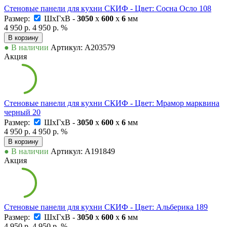
Стеновые панели для кухни СКИФ - Цвет: Сосна Осло 108
Размер:
ШxГxВ -
3050
x
600
x
6
мм
4 950 р.
4 950 р.
%
В корзину
● В наличии
Артикул: А203579
Акция
Стеновые панели для кухни СКИФ - Цвет: Мрамор марквина
черный 20
Размер:
ШxГxВ -
3050
x
600
x
6
мм
4 950 р.
4 950 р.
%
В корзину
● В наличии
Артикул: А191849
Акция
Стеновые панели для кухни СКИФ - Цвет: Альберика 189
Размер:
ШxГxВ -
3050
x
600
x
6
мм
4 950 р.
4 950 р.
%