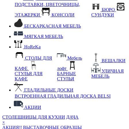
ПОДСТАВКИ, ЦВЕТОЧНИЦЫ,
БЮРО
ЭТАЖЕРКИ
КОНСОЛИ
СУНДУКИ
БЕСКАРКАСНАЯ МЕБЕЛЬ
МЯГКАЯ МЕБЕЛЬ
HoReKa
СТОЛЫ ДЛЯ
Мебель
ВЕШАЛКИ
КАФЕ
лофт
УЛИЧНАЯ
СТУЛЬЯ ДЛЯ
БАРНЫЕ
МЕБЕЛЬ
КАФЕ
СТУЛЬЯ
ГЛАДИЛЬНЫЕ ДОСКИ
ВСТРОЕННАЯ ГЛАДИЛЬНАЯ ДОСКА BELSI
АКЦИИ
СТОЛЕШНИЦЫ ДЛЯ КУХНИ
ДАЧА
×
АКЦИЯ!! ВЫСТАВОЧНЫЕ ОБРАЗЦЫ