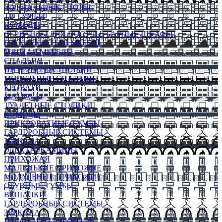
ЖУРНАЛЬНЫЕ СТОЛЫ
ТВ ТУМБЫ
КОМОДЫ
СЕРВАНТЫ ДЛЯ ПОСУДЫ, БАРНЫЕ ШКАФЫ
БЕСКАРКАСНАЯ МЕБЕЛЬ
МЯГКАЯ МЕБЕЛЬ
СПАЛЬНЯ
ИНТЕРЬЕРЫ СПАЛЬНИ
МОДУЛЬНЫЕ СПАЛЬНИ
КРОВАТИ
МАТРАСЫ
ТУАЛЕТНЫЕ СТОЛИКИ
КОМОДЫ
ПРИКРОВАТНЫЕ ТУМБЫ
ГАРДЕРОБНЫЕ СИСТЕМЫ
ЗЕРКАЛА
ЭЛЕКТРОКАМИНЫ
ПРИХОЖАЯ
МАЛЕНЬКИЕ ПРИХОЖИЕ
МОДУЛЬНЫЕ ПРИХОЖИЕ
ОБУВНЫЕ ТУМБЫ
ВЕШАЛКИ
ГАРДЕРОБНЫЕ СИСТЕМЫ
ЗЕРКАЛА
ПУФИКИ И БАНКЕТКИ