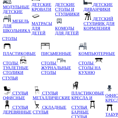
ДЕТСКИЕ
ДЕТСКИЕ
ДЕТСКИЕ
МОДУЛЬНЫЕ
КРОВАТИ
СТОЛЫ И
ДИВАНЧИКИ
ДЕТСКИЕ
СТУЛЬЧИКИ
ДЕТСКИЙ
МЕБЕЛЬ
МАТРАСЫ
СТУЛЬЧИК ДЛЯ
ДЛЯ
ДЛЯ
КОМОДЫ
КОРМЛЕНИЯ
ШКОЛЬНИКА
ДЕТЕЙ
ДЛЯ ДЕТЕЙ
СТОЛЫ
ПЛАСТИКОВЫЕ
ПИСЬМЕННЫЕ
КОМПЬЮТЕРНЫЕ
СТОЛЫ
СТОЛЫ
СТОЛЫ
ТУАЛЕТНЫЕ
ЖУРНАЛЬНЫЕ
СТОЛЫ НА
СТОЛИКИ
СТОЛЫ
КУХНЮ
СТУЛЬЯ
СТУЛЬЯ
СТУЛЬЯ
ПЛАСТИКОВЫЕ
ОФИС
ОФИСНЫЕ
МЕТАЛЛИЧЕСКИЕ
КРЕСЛА И
КРЕС
СТУЛЬЯ
СКЛАДНЫЕ
СТУЛЬЯ
ДЕРЕВЯННЫЕ
СТУЛЬЯ
БАРНЫЕ
ТАБУ
СТУЛЬЯ