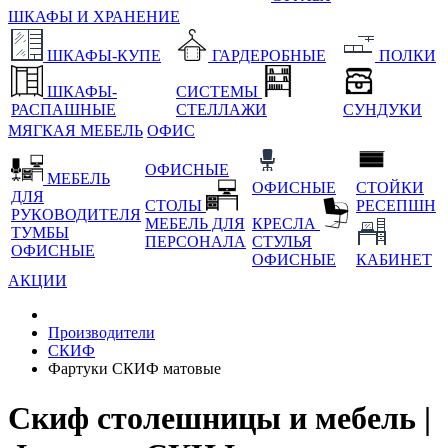
ШКАФЫ И ХРАНЕНИЕ
ШКАФЫ-КУПЕ
ГАРДЕРОБНЫЕ
ПОЛКИ
ШКАФЫ-
СИСТЕМЫ
РАСПАШНЫЕ
СТЕЛЛАЖИ
СУНДУКИ
МЯГКАЯ МЕБЕЛЬ
ОФИС
ОФИСНЫЕ
МЕБЕЛЬ
ОФИСНЫЕ
СТОЙКИ
ДЛЯ
СТОЛЫ
РЕСЕПШН
РУКОВОДИТЕЛЯ
МЕБЕЛЬ ДЛЯ
КРЕСЛА
ТУМБЫ
ПЕРСОНАЛА
СТУЛЬЯ
ОФИСНЫЕ
ОФИСНЫЕ
КАБИНЕТ
АКЦИИ
Производители
СКИФ
Фартуки СКИФ матовые
Скиф столешницы и мебель |