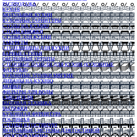
РАСПРОДАЖА
КУХНЯ
МОДУЛЬНЫЕ КУХНИ
КУХОННЫЕ ГАРНИТУРЫ
СТОЛЫ НА КУХНЮ
СТОЛЫ КНИЖКИ
СТУЛЬЯ ДЛЯ КУХНИ
ТАБУРЕТЫ
СТОЛЕШНИЦЫ ДЛЯ КУХНИ
БАРНЫЕ СТУЛЬЯ
ОБЕДЕННЫЕ ГРУППЫ
СТЕНОВЫЕ ПАНЕЛИ ДЛЯ КУХНИ (КУХОННЫЕ
ФАРТУКИ)
КУХОННЫЕ УГОЛКИ МЯГКИЕ
ДИВАНЫ НА КУХНЮ
МОЙКИ
ФИЛЬТРЫ ДЛЯ ВОДЫ
СМЕСИТЕЛИ
БЫТОВАЯ ТЕХНИКА
ВЫТЯЖКИ
КУХОННАЯ ФУРНИТУРА
ГОСТИНАЯ
СТЕНКИ В ГОСТИНУЮ
МОДУЛЬНЫЕ СИСТЕМЫ ДЛЯ ГОСТИНОЙ
ЭЛЕКТРОКАМИНЫ