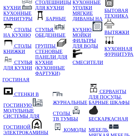
СТОЛЕШНИЦЫ
КУХОННЫЕ
КУХНИ
ДЛЯ КУХНИ
УГОЛКИ
БЫТОВАЯ
КУХОННЫЕ
МЯГКИЕ
ТЕХНИКА
ГАРНИТУРЫ
БАРНЫЕ
ДИВАНЫ НА
СТОЛЫ
СТУЛЬЯ
КУХНЮ
ВЫТЯЖКИ
НА КУХНЮ
ОБЕДЕННЫЕ
МОЙКИ
ФИЛЬТРЫ
СТОЛЫ
ГРУППЫ
ДЛЯ ВОДЫ
КУХОННАЯ
КНИЖКИ
СТЕНОВЫЕ
ФУРНИТУРА
ПАНЕЛИ ДЛЯ
СТУЛЬЯ
КУХНИ
СМЕСИТЕЛИ
ДЛЯ КУХНИ
(КУХОННЫЕ
ФАРТУКИ)
ГОСТИНАЯ
СЕРВАНТЫ
СТЕНКИ В
ДЛЯ ПОСУДЫ,
ЖУРНАЛЬНЫЕ
БАРНЫЕ ШКАФЫ
ГОСТИНУЮ
МОДУЛЬНЫЕ
СТОЛЫ
СИСТЕМЫ ДЛЯ
ТВ ТУМБЫ
БЕСКАРКАСНАЯ
ГОСТИНОЙ
КОМОДЫ
МЕБЕЛЬ
ЭЛЕКТРОКАМИНЫ
МЯГКАЯ МЕБЕЛЬ