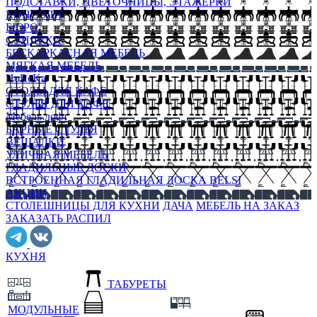
ПОДСТАВКИ, ЦВЕТОЧНИЦЫ, ЭТАЖЕРКИ
КОНСОЛИ
БЮРО
СУНДУКИ
БЕСКАРКАСНАЯ МЕБЕЛЬ
МЯГКАЯ МЕБЕЛЬ
HoReKa
СТОЛЫ ДЛЯ КАФЕ
СТУЛЬЯ ДЛЯ КАФЕ
Мебель лофт
БАРНЫЕ СТУЛЬЯ
ВЕШАЛКИ
УЛИЧНАЯ МЕБЕЛЬ
ГЛАДИЛЬНЫЕ ДОСКИ
ВСТРОЕННАЯ ГЛАДИЛЬНАЯ ДОСКА BELSI
АКЦИИ
СТОЛЕШНИЦЫ ДЛЯ КУХНИ
ДАЧА
МЕБЕЛЬ НА ЗАКАЗ
ЗАКАЗАТЬ РАСПИЛ
КУХНЯ
ТАБУРЕТЫ
МОДУЛЬНЫЕ