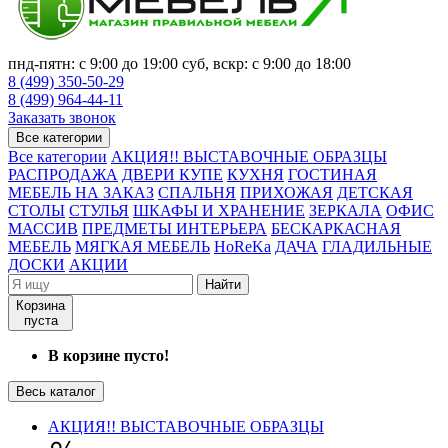
пнд-пятн: с 9:00 до 19:00 суб, вскр: с 9:00 до 18:00
8 (499) 350-50-29
8 (499) 964-44-11
Заказать звонок
Все категории
Все категории
АКЦИЯ!! ВЫСТАВОЧНЫЕ ОБРАЗЦЫ
РАСПРОДАЖА
ДВЕРИ КУПЕ
КУХНЯ
ГОСТИНАЯ
МЕБЕЛЬ НА ЗАКАЗ
СПАЛЬНЯ
ПРИХОЖАЯ
ДЕТСКАЯ
СТОЛЫ
СТУЛЬЯ
ШКАФЫ И ХРАНЕНИЕ
ЗЕРКАЛА
ОФИС
МАССИВ
ПРЕДМЕТЫ ИНТЕРЬЕРА
БЕСКАРКАСНАЯ
МЕБЕЛЬ
МЯГКАЯ МЕБЕЛЬ
HoReKa
ДАЧА
ГЛАДИЛЬНЫЕ
ДОСКИ
АКЦИИ
Найти
Корзина
пуста
В корзине пусто!
Весь каталог
АКЦИЯ!! ВЫСТАВОЧНЫЕ ОБРАЗЦЫ