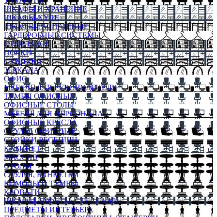
ТАБУРЕТЫ
ШКАФЫ И ХРАНЕНИЕ
ШКАФЫ-КУПЕ
ШКАФЫ-РАСПАШНЫЕ
ГАРДЕРОБНЫЕ СИСТЕМЫ
СТЕЛЛАЖИ
ПОЛКИ
СУНДУКИ
ЗЕРКАЛА
ОФИС
МЕБЕЛЬ ДЛЯ РУКОВОДИТЕЛЯ
ТУМБЫ ОФИСНЫЕ
ОФИСНЫЕ СТОЛЫ
МЕБЕЛЬ ДЛЯ ПЕРСОНАЛА
ОФИСНЫЕ КРЕСЛА
СТУЛЬЯ ОФИСНЫЕ
СТОЙКИ РЕСЕПШН
КАБИНЕТ
МАССИВ
СТОЛЫ
СТУЛЬЯ, БАНКЕТКИ
КОМОДЫ И ТУМБЫ
КРОВАТИ
ШКАФЫ, БУФЕТЫ, СТЕЛЛАЖИ
ПРЕДМЕТЫ ИНТЕРЬЕРА