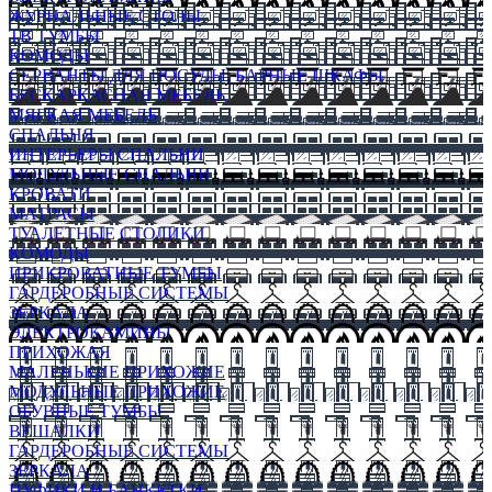
ЖУРНАЛЬНЫЕ СТОЛЫ
ТВ ТУМБЫ
КОМОДЫ
СЕРВАНТЫ ДЛЯ ПОСУДЫ, БАРНЫЕ ШКАФЫ
БЕСКАРКАСНАЯ МЕБЕЛЬ
МЯГКАЯ МЕБЕЛЬ
СПАЛЬНЯ
ИНТЕРЬЕРЫ СПАЛЬНИ
МОДУЛЬНЫЕ СПАЛЬНИ
КРОВАТИ
МАТРАСЫ
ТУАЛЕТНЫЕ СТОЛИКИ
КОМОДЫ
ПРИКРОВАТНЫЕ ТУМБЫ
ГАРДЕРОБНЫЕ СИСТЕМЫ
ЗЕРКАЛА
ЭЛЕКТРОКАМИНЫ
ПРИХОЖАЯ
МАЛЕНЬКИЕ ПРИХОЖИЕ
МОДУЛЬНЫЕ ПРИХОЖИЕ
ОБУВНЫЕ ТУМБЫ
ВЕШАЛКИ
ГАРДЕРОБНЫЕ СИСТЕМЫ
ЗЕРКАЛА
ПУФИКИ И БАНКЕТКИ