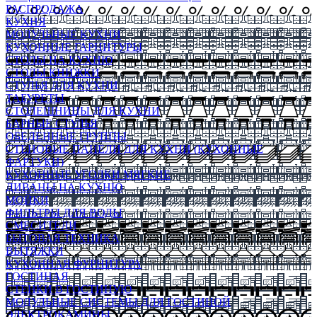
РАСПРОДАЖА
КУХНЯ
МОДУЛЬНЫЕ КУХНИ
КУХОННЫЕ ГАРНИТУРЫ
СТОЛЫ НА КУХНЮ
СТОЛЫ КНИЖКИ
СТУЛЬЯ ДЛЯ КУХНИ
ТАБУРЕТЫ
СТОЛЕШНИЦЫ ДЛЯ КУХНИ
БАРНЫЕ СТУЛЬЯ
ОБЕДЕННЫЕ ГРУППЫ
СТЕНОВЫЕ ПАНЕЛИ ДЛЯ КУХНИ (КУХОННЫЕ
ФАРТУКИ)
КУХОННЫЕ УГОЛКИ МЯГКИЕ
ДИВАНЫ НА КУХНЮ
МОЙКИ
ФИЛЬТРЫ ДЛЯ ВОДЫ
СМЕСИТЕЛИ
БЫТОВАЯ ТЕХНИКА
ВЫТЯЖКИ
КУХОННАЯ ФУРНИТУРА
ГОСТИНАЯ
СТЕНКИ В ГОСТИНУЮ
МОДУЛЬНЫЕ СИСТЕМЫ ДЛЯ ГОСТИНОЙ
ЭЛЕКТРОКАМИНЫ