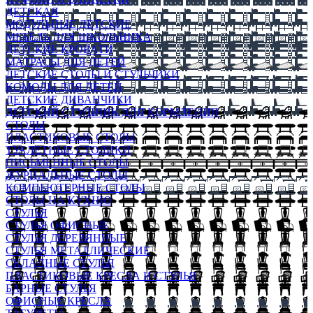
ДЕТСКАЯ
МОДУЛЬНЫЕ ДЕТСКИЕ
МЕБЕЛЬ ДЛЯ ШКОЛЬНИКА
ДЕТСКИЕ КРОВАТИ
МАТРАСЫ ДЛЯ ДЕТЕЙ
ДЕТСКИЕ СТОЛЫ И СТУЛЬЧИКИ
КОМОДЫ ДЛЯ ДЕТЕЙ
ДЕТСКИЕ ДИВАНЧИКИ
ДЕТСКИЙ СТУЛЬЧИК ДЛЯ КОРМЛЕНИЯ
СТОЛЫ
ПЛАСТИКОВЫЕ СТОЛЫ
ТУАЛЕТНЫЕ СТОЛИКИ
ПИСЬМЕННЫЕ СТОЛЫ
ЖУРНАЛЬНЫЕ СТОЛЫ
КОМПЬЮТЕРНЫЕ СТОЛЫ
СТОЛЫ НА КУХНЮ
СТУЛЬЯ
СТУЛЬЯ ОФИСНЫЕ
СТУЛЬЯ ДЕРЕВЯННЫЕ
СТУЛЬЯ МЕТАЛЛИЧЕСКИЕ
СКЛАДНЫЕ СТУЛЬЯ
ПЛАСТИКОВЫЕ КРЕСЛА И СТУЛЬЯ
БАРНЫЕ СТУЛЬЯ
ОФИСНЫЕ КРЕСЛА