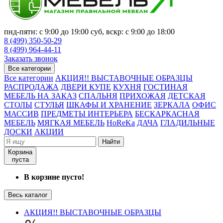
пнд-пятн: с 9:00 до 19:00 суб, вскр: с 9:00 до 18:00
8 (499) 350-50-29
8 (499) 964-44-11
Заказать звонок
Все категории
Все категории
АКЦИЯ!! ВЫСТАВОЧНЫЕ ОБРАЗЦЫ
РАСПРОДАЖА
ДВЕРИ КУПЕ
КУХНЯ
ГОСТИНАЯ
МЕБЕЛЬ НА ЗАКАЗ
СПАЛЬНЯ
ПРИХОЖАЯ
ДЕТСКАЯ
СТОЛЫ
СТУЛЬЯ
ШКАФЫ И ХРАНЕНИЕ
ЗЕРКАЛА
ОФИС
МАССИВ
ПРЕДМЕТЫ ИНТЕРЬЕРА
БЕСКАРКАСНАЯ
МЕБЕЛЬ
МЯГКАЯ МЕБЕЛЬ
HoReKa
ДАЧА
ГЛАДИЛЬНЫЕ
ДОСКИ
АКЦИИ
Найти
Корзина
пуста
В корзине пусто!
Весь каталог
АКЦИЯ!! ВЫСТАВОЧНЫЕ ОБРАЗЦЫ