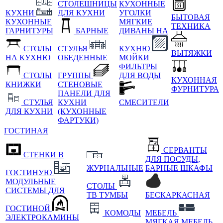
СТОЛЕШНИЦЫ
КУХОННЫЕ
КУХНИ
ДЛЯ КУХНИ
УГОЛКИ
БЫТОВАЯ
КУХОННЫЕ
МЯГКИЕ
ТЕХНИКА
ГАРНИТУРЫ
БАРНЫЕ
ДИВАНЫ НА
СТОЛЫ
СТУЛЬЯ
КУХНЮ
ВЫТЯЖКИ
НА КУХНЮ
ОБЕДЕННЫЕ
МОЙКИ
ФИЛЬТРЫ
СТОЛЫ
ГРУППЫ
ДЛЯ ВОДЫ
КУХОННАЯ
КНИЖКИ
СТЕНОВЫЕ
ФУРНИТУРА
ПАНЕЛИ ДЛЯ
СТУЛЬЯ
КУХНИ
СМЕСИТЕЛИ
ДЛЯ КУХНИ
(КУХОННЫЕ
ФАРТУКИ)
ГОСТИНАЯ
СЕРВАНТЫ
СТЕНКИ В
ДЛЯ ПОСУДЫ,
ЖУРНАЛЬНЫЕ
БАРНЫЕ ШКАФЫ
ГОСТИНУЮ
МОДУЛЬНЫЕ
СТОЛЫ
СИСТЕМЫ ДЛЯ
ТВ ТУМБЫ
БЕСКАРКАСНАЯ
ГОСТИНОЙ
КОМОДЫ
МЕБЕЛЬ
ЭЛЕКТРОКАМИНЫ
МЯГКАЯ МЕБЕЛЬ