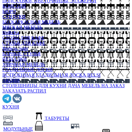
ПОДСТАВКИ, ЦВЕТОЧНИЦЫ, ЭТАЖЕРКИ
КОНСОЛИ
БЮРО
СУНДУКИ
БЕСКАРКАСНАЯ МЕБЕЛЬ
МЯГКАЯ МЕБЕЛЬ
HoReKa
СТОЛЫ ДЛЯ КАФЕ
СТУЛЬЯ ДЛЯ КАФЕ
Мебель лофт
БАРНЫЕ СТУЛЬЯ
ВЕШАЛКИ
УЛИЧНАЯ МЕБЕЛЬ
ГЛАДИЛЬНЫЕ ДОСКИ
ВСТРОЕННАЯ ГЛАДИЛЬНАЯ ДОСКА BELSI
АКЦИИ
СТОЛЕШНИЦЫ ДЛЯ КУХНИ
ДАЧА
МЕБЕЛЬ НА ЗАКАЗ
ЗАКАЗАТЬ РАСПИЛ
КУХНЯ
ТАБУРЕТЫ
МОДУЛЬНЫЕ