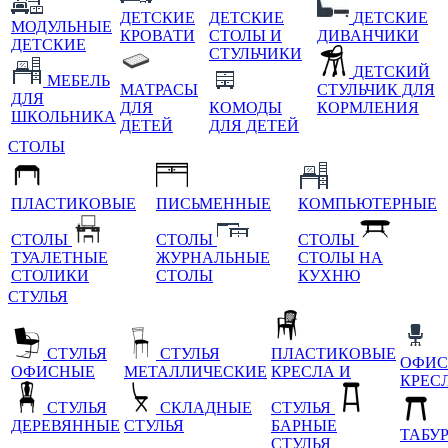
ДЕТСКИЕ
ДЕТСКИЕ
ДЕТСКИЕ
МОДУЛЬНЫЕ
КРОВАТИ
СТОЛЫ И
ДИВАНЧИКИ
ДЕТСКИЕ
СТУЛЬЧИКИ
ДЕТСКИЙ
МЕБЕЛЬ
МАТРАСЫ
СТУЛЬЧИК ДЛЯ
ДЛЯ
ДЛЯ
КОМОДЫ
КОРМЛЕНИЯ
ШКОЛЬНИКА
ДЕТЕЙ
ДЛЯ ДЕТЕЙ
СТОЛЫ
ПЛАСТИКОВЫЕ
ПИСЬМЕННЫЕ
КОМПЬЮТЕРНЫЕ
СТОЛЫ
СТОЛЫ
СТОЛЫ
ТУАЛЕТНЫЕ
ЖУРНАЛЬНЫЕ
СТОЛЫ НА
СТОЛИКИ
СТОЛЫ
КУХНЮ
СТУЛЬЯ
СТУЛЬЯ
СТУЛЬЯ
ПЛАСТИКОВЫЕ
ОФИС
ОФИСНЫЕ
МЕТАЛЛИЧЕСКИЕ
КРЕСЛА И
КРЕС
СТУЛЬЯ
СКЛАДНЫЕ
СТУЛЬЯ
ДЕРЕВЯННЫЕ
СТУЛЬЯ
БАРНЫЕ
ТАБУ
СТУЛЬЯ