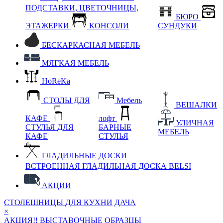
ПОДСТАВКИ, ЦВЕТОЧНИЦЫ,
БЮРО
ЭТАЖЕРКИ
КОНСОЛИ
СУНДУКИ
БЕСКАРКАСНАЯ МЕБЕЛЬ
МЯГКАЯ МЕБЕЛЬ
HoReKa
СТОЛЫ ДЛЯ
Мебель
ВЕШАЛКИ
КАФЕ
лофт
УЛИЧНАЯ
СТУЛЬЯ ДЛЯ
БАРНЫЕ
МЕБЕЛЬ
КАФЕ
СТУЛЬЯ
ГЛАДИЛЬНЫЕ ДОСКИ
ВСТРОЕННАЯ ГЛАДИЛЬНАЯ ДОСКА BELSI
АКЦИИ
СТОЛЕШНИЦЫ ДЛЯ КУХНИ
ДАЧА
×
АКЦИЯ!! ВЫСТАВОЧНЫЕ ОБРАЗЦЫ