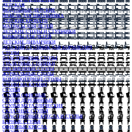
ДЕТСКАЯ
МОДУЛЬНЫЕ ДЕТСКИЕ
МЕБЕЛЬ ДЛЯ ШКОЛЬНИКА
ДЕТСКИЕ КРОВАТИ
МАТРАСЫ ДЛЯ ДЕТЕЙ
ДЕТСКИЕ СТОЛЫ И СТУЛЬЧИКИ
КОМОДЫ ДЛЯ ДЕТЕЙ
ДЕТСКИЕ ДИВАНЧИКИ
ДЕТСКИЙ СТУЛЬЧИК ДЛЯ КОРМЛЕНИЯ
СТОЛЫ
ПЛАСТИКОВЫЕ СТОЛЫ
ТУАЛЕТНЫЕ СТОЛИКИ
ПИСЬМЕННЫЕ СТОЛЫ
ЖУРНАЛЬНЫЕ СТОЛЫ
КОМПЬЮТЕРНЫЕ СТОЛЫ
СТОЛЫ НА КУХНЮ
СТУЛЬЯ
СТУЛЬЯ ОФИСНЫЕ
СТУЛЬЯ ДЕРЕВЯННЫЕ
СТУЛЬЯ МЕТАЛЛИЧЕСКИЕ
СКЛАДНЫЕ СТУЛЬЯ
ПЛАСТИКОВЫЕ КРЕСЛА И СТУЛЬЯ
БАРНЫЕ СТУЛЬЯ
ОФИСНЫЕ КРЕСЛА