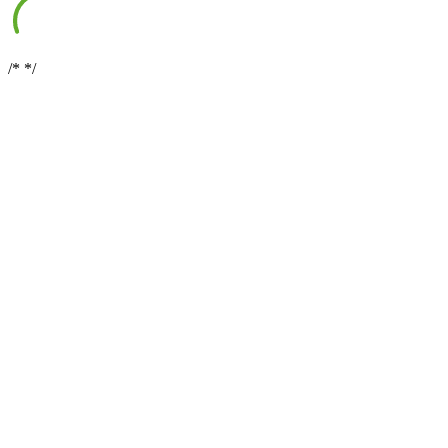
/*
*/