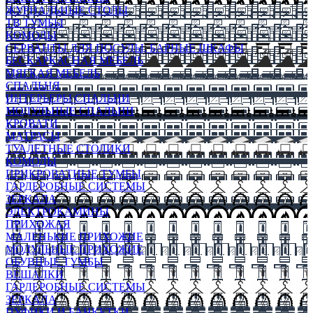
ЖУРНАЛЬНЫЕ СТОЛЫ
ТВ ТУМБЫ
КОМОДЫ
СЕРВАНТЫ ДЛЯ ПОСУДЫ, БАРНЫЕ ШКАФЫ
БЕСКАРКАСНАЯ МЕБЕЛЬ
МЯГКАЯ МЕБЕЛЬ
СПАЛЬНЯ
ИНТЕРЬЕРЫ СПАЛЬНИ
МОДУЛЬНЫЕ СПАЛЬНИ
КРОВАТИ
МАТРАСЫ
ТУАЛЕТНЫЕ СТОЛИКИ
КОМОДЫ
ПРИКРОВАТНЫЕ ТУМБЫ
ГАРДЕРОБНЫЕ СИСТЕМЫ
ЗЕРКАЛА
ЭЛЕКТРОКАМИНЫ
ПРИХОЖАЯ
МАЛЕНЬКИЕ ПРИХОЖИЕ
МОДУЛЬНЫЕ ПРИХОЖИЕ
ОБУВНЫЕ ТУМБЫ
ВЕШАЛКИ
ГАРДЕРОБНЫЕ СИСТЕМЫ
ЗЕРКАЛА
ПУФИКИ И БАНКЕТКИ