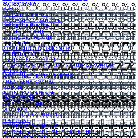
РАСПРОДАЖА
КУХНЯ
МОДУЛЬНЫЕ КУХНИ
КУХОННЫЕ ГАРНИТУРЫ
СТОЛЫ НА КУХНЮ
СТОЛЫ КНИЖКИ
СТУЛЬЯ ДЛЯ КУХНИ
ТАБУРЕТЫ
СТОЛЕШНИЦЫ ДЛЯ КУХНИ
БАРНЫЕ СТУЛЬЯ
ОБЕДЕННЫЕ ГРУППЫ
СТЕНОВЫЕ ПАНЕЛИ ДЛЯ КУХНИ (КУХОННЫЕ
ФАРТУКИ)
КУХОННЫЕ УГОЛКИ МЯГКИЕ
ДИВАНЫ НА КУХНЮ
МОЙКИ
ФИЛЬТРЫ ДЛЯ ВОДЫ
СМЕСИТЕЛИ
БЫТОВАЯ ТЕХНИКА
ВЫТЯЖКИ
КУХОННАЯ ФУРНИТУРА
ГОСТИНАЯ
СТЕНКИ В ГОСТИНУЮ
МОДУЛЬНЫЕ СИСТЕМЫ ДЛЯ ГОСТИНОЙ
ЭЛЕКТРОКАМИНЫ