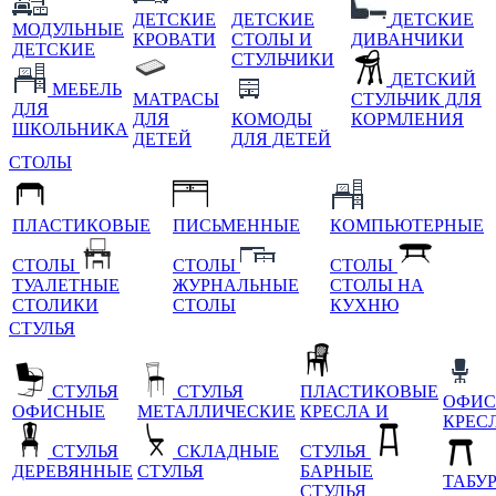
ДЕТСКИЕ
ДЕТСКИЕ
ДЕТСКИЕ
МОДУЛЬНЫЕ
КРОВАТИ
СТОЛЫ И
ДИВАНЧИКИ
ДЕТСКИЕ
СТУЛЬЧИКИ
ДЕТСКИЙ
МЕБЕЛЬ
МАТРАСЫ
СТУЛЬЧИК ДЛЯ
ДЛЯ
ДЛЯ
КОМОДЫ
КОРМЛЕНИЯ
ШКОЛЬНИКА
ДЕТЕЙ
ДЛЯ ДЕТЕЙ
СТОЛЫ
ПЛАСТИКОВЫЕ
ПИСЬМЕННЫЕ
КОМПЬЮТЕРНЫЕ
СТОЛЫ
СТОЛЫ
СТОЛЫ
ТУАЛЕТНЫЕ
ЖУРНАЛЬНЫЕ
СТОЛЫ НА
СТОЛИКИ
СТОЛЫ
КУХНЮ
СТУЛЬЯ
СТУЛЬЯ
СТУЛЬЯ
ПЛАСТИКОВЫЕ
ОФИС
ОФИСНЫЕ
МЕТАЛЛИЧЕСКИЕ
КРЕСЛА И
КРЕС
СТУЛЬЯ
СКЛАДНЫЕ
СТУЛЬЯ
ДЕРЕВЯННЫЕ
СТУЛЬЯ
БАРНЫЕ
ТАБУ
СТУЛЬЯ