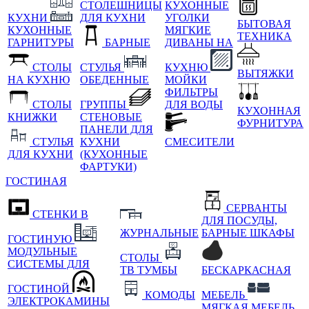
СТОЛЕШНИЦЫ
КУХОННЫЕ
КУХНИ
ДЛЯ КУХНИ
УГОЛКИ
БЫТОВАЯ
КУХОННЫЕ
МЯГКИЕ
ТЕХНИКА
ГАРНИТУРЫ
БАРНЫЕ
ДИВАНЫ НА
СТОЛЫ
СТУЛЬЯ
КУХНЮ
ВЫТЯЖКИ
НА КУХНЮ
ОБЕДЕННЫЕ
МОЙКИ
ФИЛЬТРЫ
СТОЛЫ
ГРУППЫ
ДЛЯ ВОДЫ
КУХОННАЯ
КНИЖКИ
СТЕНОВЫЕ
ФУРНИТУРА
ПАНЕЛИ ДЛЯ
СТУЛЬЯ
КУХНИ
СМЕСИТЕЛИ
ДЛЯ КУХНИ
(КУХОННЫЕ
ФАРТУКИ)
ГОСТИНАЯ
СЕРВАНТЫ
СТЕНКИ В
ДЛЯ ПОСУДЫ,
ЖУРНАЛЬНЫЕ
БАРНЫЕ ШКАФЫ
ГОСТИНУЮ
МОДУЛЬНЫЕ
СТОЛЫ
СИСТЕМЫ ДЛЯ
ТВ ТУМБЫ
БЕСКАРКАСНАЯ
ГОСТИНОЙ
КОМОДЫ
МЕБЕЛЬ
ЭЛЕКТРОКАМИНЫ
МЯГКАЯ МЕБЕЛЬ