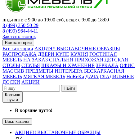
пнд-пятн: с 9:00 до 19:00 суб, вскр: с 9:00 до 18:00
8 (499) 350-50-29
8 (499) 964-44-11
Заказать звонок
Все категории
Все категории
АКЦИЯ!! ВЫСТАВОЧНЫЕ ОБРАЗЦЫ
РАСПРОДАЖА
ДВЕРИ КУПЕ
КУХНЯ
ГОСТИНАЯ
МЕБЕЛЬ НА ЗАКАЗ
СПАЛЬНЯ
ПРИХОЖАЯ
ДЕТСКАЯ
СТОЛЫ
СТУЛЬЯ
ШКАФЫ И ХРАНЕНИЕ
ЗЕРКАЛА
ОФИС
МАССИВ
ПРЕДМЕТЫ ИНТЕРЬЕРА
БЕСКАРКАСНАЯ
МЕБЕЛЬ
МЯГКАЯ МЕБЕЛЬ
HoReKa
ДАЧА
ГЛАДИЛЬНЫЕ
ДОСКИ
АКЦИИ
Найти
Корзина
пуста
В корзине пусто!
Весь каталог
АКЦИЯ!! ВЫСТАВОЧНЫЕ ОБРАЗЦЫ