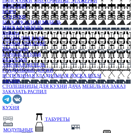
ПОДСТАВКИ, ЦВЕТОЧНИЦЫ, ЭТАЖЕРКИ
КОНСОЛИ
БЮРО
СУНДУКИ
БЕСКАРКАСНАЯ МЕБЕЛЬ
МЯГКАЯ МЕБЕЛЬ
HoReKa
СТОЛЫ ДЛЯ КАФЕ
СТУЛЬЯ ДЛЯ КАФЕ
Мебель лофт
БАРНЫЕ СТУЛЬЯ
ВЕШАЛКИ
УЛИЧНАЯ МЕБЕЛЬ
ГЛАДИЛЬНЫЕ ДОСКИ
ВСТРОЕННАЯ ГЛАДИЛЬНАЯ ДОСКА BELSI
АКЦИИ
СТОЛЕШНИЦЫ ДЛЯ КУХНИ
ДАЧА
МЕБЕЛЬ НА ЗАКАЗ
ЗАКАЗАТЬ РАСПИЛ
КУХНЯ
ТАБУРЕТЫ
МОДУЛЬНЫЕ