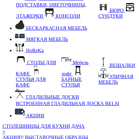
ПОДСТАВКИ, ЦВЕТОЧНИЦЫ,
БЮРО
ЭТАЖЕРКИ
КОНСОЛИ
СУНДУКИ
БЕСКАРКАСНАЯ МЕБЕЛЬ
МЯГКАЯ МЕБЕЛЬ
HoReKa
СТОЛЫ ДЛЯ
Мебель
ВЕШАЛКИ
КАФЕ
лофт
УЛИЧНАЯ
СТУЛЬЯ ДЛЯ
БАРНЫЕ
МЕБЕЛЬ
КАФЕ
СТУЛЬЯ
ГЛАДИЛЬНЫЕ ДОСКИ
ВСТРОЕННАЯ ГЛАДИЛЬНАЯ ДОСКА BELSI
АКЦИИ
СТОЛЕШНИЦЫ ДЛЯ КУХНИ
ДАЧА
×
АКЦИЯ!! ВЫСТАВОЧНЫЕ ОБРАЗЦЫ