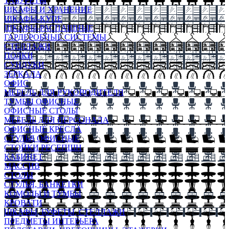
ТАБУРЕТЫ
ШКАФЫ И ХРАНЕНИЕ
ШКАФЫ-КУПЕ
ШКАФЫ-РАСПАШНЫЕ
ГАРДЕРОБНЫЕ СИСТЕМЫ
СТЕЛЛАЖИ
ПОЛКИ
СУНДУКИ
ЗЕРКАЛА
ОФИС
МЕБЕЛЬ ДЛЯ РУКОВОДИТЕЛЯ
ТУМБЫ ОФИСНЫЕ
ОФИСНЫЕ СТОЛЫ
МЕБЕЛЬ ДЛЯ ПЕРСОНАЛА
ОФИСНЫЕ КРЕСЛА
СТУЛЬЯ ОФИСНЫЕ
СТОЙКИ РЕСЕПШН
КАБИНЕТ
МАССИВ
СТОЛЫ
СТУЛЬЯ, БАНКЕТКИ
КОМОДЫ И ТУМБЫ
КРОВАТИ
ШКАФЫ, БУФЕТЫ, СТЕЛЛАЖИ
ПРЕДМЕТЫ ИНТЕРЬЕРА