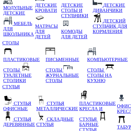
ДЕТСКИЕ
ДЕТСКИЕ
ДЕТСКИЕ
МОДУЛЬНЫЕ
КРОВАТИ
СТОЛЫ И
ДИВАНЧИКИ
ДЕТСКИЕ
СТУЛЬЧИКИ
ДЕТСКИЙ
МЕБЕЛЬ
МАТРАСЫ
СТУЛЬЧИК ДЛЯ
ДЛЯ
ДЛЯ
КОМОДЫ
КОРМЛЕНИЯ
ШКОЛЬНИКА
ДЕТЕЙ
ДЛЯ ДЕТЕЙ
СТОЛЫ
ПЛАСТИКОВЫЕ
ПИСЬМЕННЫЕ
КОМПЬЮТЕРНЫЕ
СТОЛЫ
СТОЛЫ
СТОЛЫ
ТУАЛЕТНЫЕ
ЖУРНАЛЬНЫЕ
СТОЛЫ НА
СТОЛИКИ
СТОЛЫ
КУХНЮ
СТУЛЬЯ
СТУЛЬЯ
СТУЛЬЯ
ПЛАСТИКОВЫЕ
ОФИС
ОФИСНЫЕ
МЕТАЛЛИЧЕСКИЕ
КРЕСЛА И
КРЕС
СТУЛЬЯ
СКЛАДНЫЕ
СТУЛЬЯ
ДЕРЕВЯННЫЕ
СТУЛЬЯ
БАРНЫЕ
ТАБУ
СТУЛЬЯ