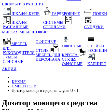
ШКАФЫ И ХРАНЕНИЕ
ШКАФЫ-КУПЕ
ГАРДЕРОБНЫЕ
ПОЛКИ
ШКАФЫ-
СИСТЕМЫ
РАСПАШНЫЕ
СТЕЛЛАЖИ
СУНДУКИ
МЯГКАЯ МЕБЕЛЬ
ОФИС
ОФИСНЫЕ
МЕБЕЛЬ
ОФИСНЫЕ
СТОЙКИ
ДЛЯ
СТОЛЫ
РЕСЕПШН
РУКОВОДИТЕЛЯ
МЕБЕЛЬ ДЛЯ
КРЕСЛА
ТУМБЫ
ПЕРСОНАЛА
СТУЛЬЯ
ОФИСНЫЕ
ОФИСНЫЕ
КАБИНЕТ
АКЦИИ
КУХНЯ
СМЕСИТЕЛИ
Дозатор моющего средства Ulgran U-01
Дозатор моющего средства