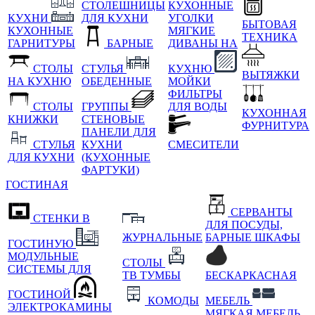
СТОЛЕШНИЦЫ
КУХОННЫЕ
КУХНИ
ДЛЯ КУХНИ
УГОЛКИ
БЫТОВАЯ
КУХОННЫЕ
МЯГКИЕ
ТЕХНИКА
ГАРНИТУРЫ
БАРНЫЕ
ДИВАНЫ НА
СТОЛЫ
СТУЛЬЯ
КУХНЮ
ВЫТЯЖКИ
НА КУХНЮ
ОБЕДЕННЫЕ
МОЙКИ
ФИЛЬТРЫ
СТОЛЫ
ГРУППЫ
ДЛЯ ВОДЫ
КУХОННАЯ
КНИЖКИ
СТЕНОВЫЕ
ФУРНИТУРА
ПАНЕЛИ ДЛЯ
СТУЛЬЯ
КУХНИ
СМЕСИТЕЛИ
ДЛЯ КУХНИ
(КУХОННЫЕ
ФАРТУКИ)
ГОСТИНАЯ
СЕРВАНТЫ
СТЕНКИ В
ДЛЯ ПОСУДЫ,
ЖУРНАЛЬНЫЕ
БАРНЫЕ ШКАФЫ
ГОСТИНУЮ
МОДУЛЬНЫЕ
СТОЛЫ
СИСТЕМЫ ДЛЯ
ТВ ТУМБЫ
БЕСКАРКАСНАЯ
ГОСТИНОЙ
КОМОДЫ
МЕБЕЛЬ
ЭЛЕКТРОКАМИНЫ
МЯГКАЯ МЕБЕЛЬ