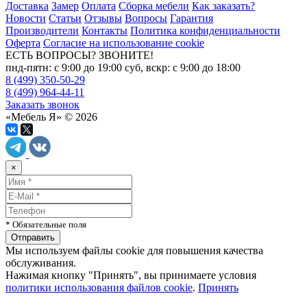
Доставка
Замер
Оплата
Сборка мебели
Как заказать?
Новости
Статьи
Отзывы
Вопросы
Гарантия
Производители
Контакты
Политика конфиденциальности
Оферта
Согласие на использование cookie
ЕСТЬ ВОПРОСЫ? ЗВОНИТЕ!
пнд-пятн: с 9:00 до 19:00 суб, вскр: с 9:00 до 18:00
8 (499) 350-50-29
8 (499) 964-44-11
Заказать звонок
«Мебель Я» © 2026
×
* Обязательные поля
Мы используем файлы cookie для повышения качества
обслуживания.
Нажимая кнопку "Принять", вы принимаете условия
политики использования файлов cookie
.
Принять