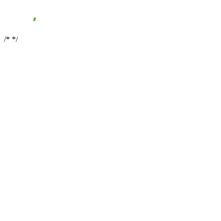
/*
*/