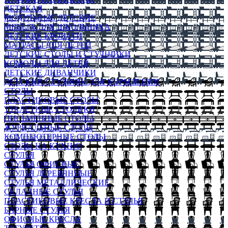
ДЕТСКАЯ
МОДУЛЬНЫЕ ДЕТСКИЕ
МЕБЕЛЬ ДЛЯ ШКОЛЬНИКА
ДЕТСКИЕ КРОВАТИ
МАТРАСЫ ДЛЯ ДЕТЕЙ
ДЕТСКИЕ СТОЛЫ И СТУЛЬЧИКИ
КОМОДЫ ДЛЯ ДЕТЕЙ
ДЕТСКИЕ ДИВАНЧИКИ
ДЕТСКИЙ СТУЛЬЧИК ДЛЯ КОРМЛЕНИЯ
СТОЛЫ
ПЛАСТИКОВЫЕ СТОЛЫ
ТУАЛЕТНЫЕ СТОЛИКИ
ПИСЬМЕННЫЕ СТОЛЫ
ЖУРНАЛЬНЫЕ СТОЛЫ
КОМПЬЮТЕРНЫЕ СТОЛЫ
СТОЛЫ НА КУХНЮ
СТУЛЬЯ
СТУЛЬЯ ОФИСНЫЕ
СТУЛЬЯ ДЕРЕВЯННЫЕ
СТУЛЬЯ МЕТАЛЛИЧЕСКИЕ
СКЛАДНЫЕ СТУЛЬЯ
ПЛАСТИКОВЫЕ КРЕСЛА И СТУЛЬЯ
БАРНЫЕ СТУЛЬЯ
ОФИСНЫЕ КРЕСЛА