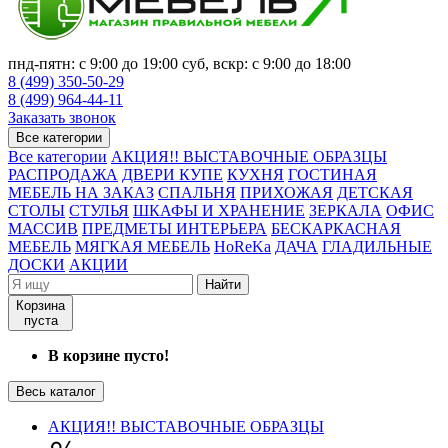
пнд-пятн: с 9:00 до 19:00 суб, вскр: с 9:00 до 18:00
8 (499) 350-50-29
8 (499) 964-44-11
Заказать звонок
Все категории
Все категории
АКЦИЯ!! ВЫСТАВОЧНЫЕ ОБРАЗЦЫ
РАСПРОДАЖА
ДВЕРИ КУПЕ
КУХНЯ
ГОСТИНАЯ
МЕБЕЛЬ НА ЗАКАЗ
СПАЛЬНЯ
ПРИХОЖАЯ
ДЕТСКАЯ
СТОЛЫ
СТУЛЬЯ
ШКАФЫ И ХРАНЕНИЕ
ЗЕРКАЛА
ОФИС
МАССИВ
ПРЕДМЕТЫ ИНТЕРЬЕРА
БЕСКАРКАСНАЯ
МЕБЕЛЬ
МЯГКАЯ МЕБЕЛЬ
HoReKa
ДАЧА
ГЛАДИЛЬНЫЕ
ДОСКИ
АКЦИИ
Найти
Корзина
пуста
В корзине пусто!
Весь каталог
АКЦИЯ!! ВЫСТАВОЧНЫЕ ОБРАЗЦЫ