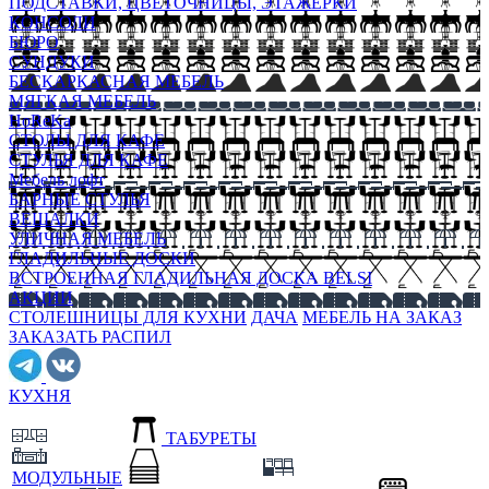
ПОДСТАВКИ, ЦВЕТОЧНИЦЫ, ЭТАЖЕРКИ
КОНСОЛИ
БЮРО
СУНДУКИ
БЕСКАРКАСНАЯ МЕБЕЛЬ
МЯГКАЯ МЕБЕЛЬ
HoReKa
СТОЛЫ ДЛЯ КАФЕ
СТУЛЬЯ ДЛЯ КАФЕ
Мебель лофт
БАРНЫЕ СТУЛЬЯ
ВЕШАЛКИ
УЛИЧНАЯ МЕБЕЛЬ
ГЛАДИЛЬНЫЕ ДОСКИ
ВСТРОЕННАЯ ГЛАДИЛЬНАЯ ДОСКА BELSI
АКЦИИ
СТОЛЕШНИЦЫ ДЛЯ КУХНИ
ДАЧА
МЕБЕЛЬ НА ЗАКАЗ
ЗАКАЗАТЬ РАСПИЛ
КУХНЯ
ТАБУРЕТЫ
МОДУЛЬНЫЕ