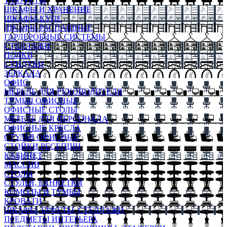
ТАБУРЕТЫ
ШКАФЫ И ХРАНЕНИЕ
ШКАФЫ-КУПЕ
ШКАФЫ-РАСПАШНЫЕ
ГАРДЕРОБНЫЕ СИСТЕМЫ
СТЕЛЛАЖИ
ПОЛКИ
СУНДУКИ
ЗЕРКАЛА
ОФИС
МЕБЕЛЬ ДЛЯ РУКОВОДИТЕЛЯ
ТУМБЫ ОФИСНЫЕ
ОФИСНЫЕ СТОЛЫ
МЕБЕЛЬ ДЛЯ ПЕРСОНАЛА
ОФИСНЫЕ КРЕСЛА
СТУЛЬЯ ОФИСНЫЕ
СТОЙКИ РЕСЕПШН
КАБИНЕТ
МАССИВ
СТОЛЫ
СТУЛЬЯ, БАНКЕТКИ
КОМОДЫ И ТУМБЫ
КРОВАТИ
ШКАФЫ, БУФЕТЫ, СТЕЛЛАЖИ
ПРЕДМЕТЫ ИНТЕРЬЕРА