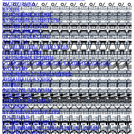
РАСПРОДАЖА
КУХНЯ
МОДУЛЬНЫЕ КУХНИ
КУХОННЫЕ ГАРНИТУРЫ
СТОЛЫ НА КУХНЮ
СТОЛЫ КНИЖКИ
СТУЛЬЯ ДЛЯ КУХНИ
ТАБУРЕТЫ
СТОЛЕШНИЦЫ ДЛЯ КУХНИ
БАРНЫЕ СТУЛЬЯ
ОБЕДЕННЫЕ ГРУППЫ
СТЕНОВЫЕ ПАНЕЛИ ДЛЯ КУХНИ (КУХОННЫЕ
ФАРТУКИ)
КУХОННЫЕ УГОЛКИ МЯГКИЕ
ДИВАНЫ НА КУХНЮ
МОЙКИ
ФИЛЬТРЫ ДЛЯ ВОДЫ
СМЕСИТЕЛИ
БЫТОВАЯ ТЕХНИКА
ВЫТЯЖКИ
КУХОННАЯ ФУРНИТУРА
ГОСТИНАЯ
СТЕНКИ В ГОСТИНУЮ
МОДУЛЬНЫЕ СИСТЕМЫ ДЛЯ ГОСТИНОЙ
ЭЛЕКТРОКАМИНЫ