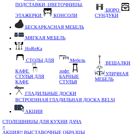
ПОДСТАВКИ, ЦВЕТОЧНИЦЫ,
БЮРО
ЭТАЖЕРКИ
КОНСОЛИ
СУНДУКИ
БЕСКАРКАСНАЯ МЕБЕЛЬ
МЯГКАЯ МЕБЕЛЬ
HoReKa
СТОЛЫ ДЛЯ
Мебель
ВЕШАЛКИ
КАФЕ
лофт
УЛИЧНАЯ
СТУЛЬЯ ДЛЯ
БАРНЫЕ
МЕБЕЛЬ
КАФЕ
СТУЛЬЯ
ГЛАДИЛЬНЫЕ ДОСКИ
ВСТРОЕННАЯ ГЛАДИЛЬНАЯ ДОСКА BELSI
АКЦИИ
СТОЛЕШНИЦЫ ДЛЯ КУХНИ
ДАЧА
×
АКЦИЯ!! ВЫСТАВОЧНЫЕ ОБРАЗЦЫ