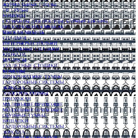
ЖУРНАЛЬНЫЕ СТОЛЫ
ТВ ТУМБЫ
КОМОДЫ
СЕРВАНТЫ ДЛЯ ПОСУДЫ, БАРНЫЕ ШКАФЫ
БЕСКАРКАСНАЯ МЕБЕЛЬ
МЯГКАЯ МЕБЕЛЬ
СПАЛЬНЯ
ИНТЕРЬЕРЫ СПАЛЬНИ
МОДУЛЬНЫЕ СПАЛЬНИ
КРОВАТИ
МАТРАСЫ
ТУАЛЕТНЫЕ СТОЛИКИ
КОМОДЫ
ПРИКРОВАТНЫЕ ТУМБЫ
ГАРДЕРОБНЫЕ СИСТЕМЫ
ЗЕРКАЛА
ЭЛЕКТРОКАМИНЫ
ПРИХОЖАЯ
МАЛЕНЬКИЕ ПРИХОЖИЕ
МОДУЛЬНЫЕ ПРИХОЖИЕ
ОБУВНЫЕ ТУМБЫ
ВЕШАЛКИ
ГАРДЕРОБНЫЕ СИСТЕМЫ
ЗЕРКАЛА
ПУФИКИ И БАНКЕТКИ