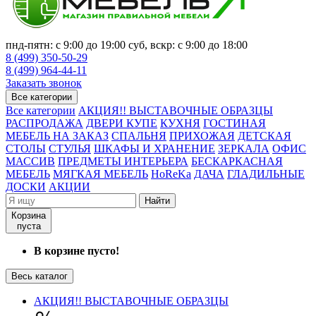
пнд-пятн: с 9:00 до 19:00 суб, вскр: с 9:00 до 18:00
8 (499) 350-50-29
8 (499) 964-44-11
Заказать звонок
Все категории
Все категории
АКЦИЯ!! ВЫСТАВОЧНЫЕ ОБРАЗЦЫ
РАСПРОДАЖА
ДВЕРИ КУПЕ
КУХНЯ
ГОСТИНАЯ
МЕБЕЛЬ НА ЗАКАЗ
СПАЛЬНЯ
ПРИХОЖАЯ
ДЕТСКАЯ
СТОЛЫ
СТУЛЬЯ
ШКАФЫ И ХРАНЕНИЕ
ЗЕРКАЛА
ОФИС
МАССИВ
ПРЕДМЕТЫ ИНТЕРЬЕРА
БЕСКАРКАСНАЯ
МЕБЕЛЬ
МЯГКАЯ МЕБЕЛЬ
HoReKa
ДАЧА
ГЛАДИЛЬНЫЕ
ДОСКИ
АКЦИИ
Найти
Корзина
пуста
В корзине пусто!
Весь каталог
АКЦИЯ!! ВЫСТАВОЧНЫЕ ОБРАЗЦЫ