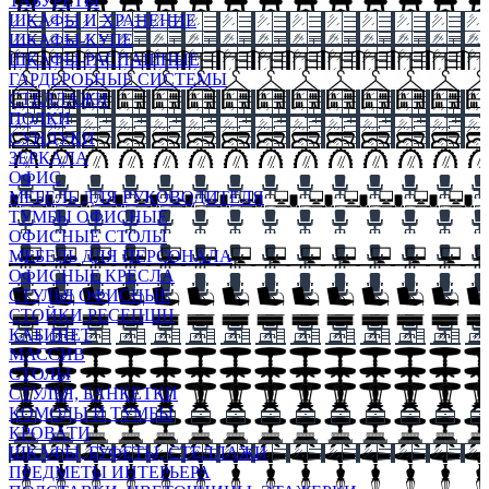
ТАБУРЕТЫ
ШКАФЫ И ХРАНЕНИЕ
ШКАФЫ-КУПЕ
ШКАФЫ-РАСПАШНЫЕ
ГАРДЕРОБНЫЕ СИСТЕМЫ
СТЕЛЛАЖИ
ПОЛКИ
СУНДУКИ
ЗЕРКАЛА
ОФИС
МЕБЕЛЬ ДЛЯ РУКОВОДИТЕЛЯ
ТУМБЫ ОФИСНЫЕ
ОФИСНЫЕ СТОЛЫ
МЕБЕЛЬ ДЛЯ ПЕРСОНАЛА
ОФИСНЫЕ КРЕСЛА
СТУЛЬЯ ОФИСНЫЕ
СТОЙКИ РЕСЕПШН
КАБИНЕТ
МАССИВ
СТОЛЫ
СТУЛЬЯ, БАНКЕТКИ
КОМОДЫ И ТУМБЫ
КРОВАТИ
ШКАФЫ, БУФЕТЫ, СТЕЛЛАЖИ
ПРЕДМЕТЫ ИНТЕРЬЕРА