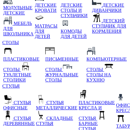
ДЕТСКИЕ
ДЕТСКИЕ
ДЕТСКИЕ
МОДУЛЬНЫЕ
КРОВАТИ
СТОЛЫ И
ДИВАНЧИКИ
ДЕТСКИЕ
СТУЛЬЧИКИ
ДЕТСКИЙ
МЕБЕЛЬ
МАТРАСЫ
СТУЛЬЧИК ДЛЯ
ДЛЯ
ДЛЯ
КОМОДЫ
КОРМЛЕНИЯ
ШКОЛЬНИКА
ДЕТЕЙ
ДЛЯ ДЕТЕЙ
СТОЛЫ
ПЛАСТИКОВЫЕ
ПИСЬМЕННЫЕ
КОМПЬЮТЕРНЫЕ
СТОЛЫ
СТОЛЫ
СТОЛЫ
ТУАЛЕТНЫЕ
ЖУРНАЛЬНЫЕ
СТОЛЫ НА
СТОЛИКИ
СТОЛЫ
КУХНЮ
СТУЛЬЯ
СТУЛЬЯ
СТУЛЬЯ
ПЛАСТИКОВЫЕ
ОФИС
ОФИСНЫЕ
МЕТАЛЛИЧЕСКИЕ
КРЕСЛА И
КРЕС
СТУЛЬЯ
СКЛАДНЫЕ
СТУЛЬЯ
ДЕРЕВЯННЫЕ
СТУЛЬЯ
БАРНЫЕ
ТАБУ
СТУЛЬЯ