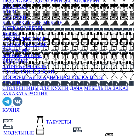
ПОДСТАВКИ, ЦВЕТОЧНИЦЫ, ЭТАЖЕРКИ
КОНСОЛИ
БЮРО
СУНДУКИ
БЕСКАРКАСНАЯ МЕБЕЛЬ
МЯГКАЯ МЕБЕЛЬ
HoReKa
СТОЛЫ ДЛЯ КАФЕ
СТУЛЬЯ ДЛЯ КАФЕ
Мебель лофт
БАРНЫЕ СТУЛЬЯ
ВЕШАЛКИ
УЛИЧНАЯ МЕБЕЛЬ
ГЛАДИЛЬНЫЕ ДОСКИ
ВСТРОЕННАЯ ГЛАДИЛЬНАЯ ДОСКА BELSI
АКЦИИ
СТОЛЕШНИЦЫ ДЛЯ КУХНИ
ДАЧА
МЕБЕЛЬ НА ЗАКАЗ
ЗАКАЗАТЬ РАСПИЛ
КУХНЯ
ТАБУРЕТЫ
МОДУЛЬНЫЕ