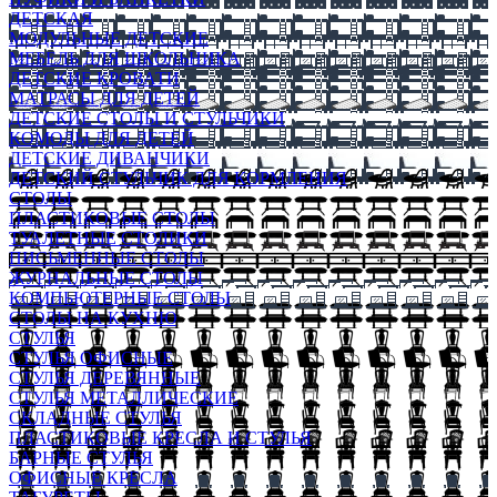
ДЕТСКАЯ
МОДУЛЬНЫЕ ДЕТСКИЕ
МЕБЕЛЬ ДЛЯ ШКОЛЬНИКА
ДЕТСКИЕ КРОВАТИ
МАТРАСЫ ДЛЯ ДЕТЕЙ
ДЕТСКИЕ СТОЛЫ И СТУЛЬЧИКИ
КОМОДЫ ДЛЯ ДЕТЕЙ
ДЕТСКИЕ ДИВАНЧИКИ
ДЕТСКИЙ СТУЛЬЧИК ДЛЯ КОРМЛЕНИЯ
СТОЛЫ
ПЛАСТИКОВЫЕ СТОЛЫ
ТУАЛЕТНЫЕ СТОЛИКИ
ПИСЬМЕННЫЕ СТОЛЫ
ЖУРНАЛЬНЫЕ СТОЛЫ
КОМПЬЮТЕРНЫЕ СТОЛЫ
СТОЛЫ НА КУХНЮ
СТУЛЬЯ
СТУЛЬЯ ОФИСНЫЕ
СТУЛЬЯ ДЕРЕВЯННЫЕ
СТУЛЬЯ МЕТАЛЛИЧЕСКИЕ
СКЛАДНЫЕ СТУЛЬЯ
ПЛАСТИКОВЫЕ КРЕСЛА И СТУЛЬЯ
БАРНЫЕ СТУЛЬЯ
ОФИСНЫЕ КРЕСЛА