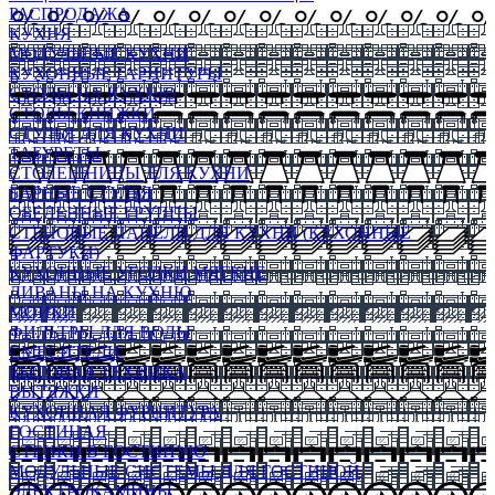
РАСПРОДАЖА
КУХНЯ
МОДУЛЬНЫЕ КУХНИ
КУХОННЫЕ ГАРНИТУРЫ
СТОЛЫ НА КУХНЮ
СТОЛЫ КНИЖКИ
СТУЛЬЯ ДЛЯ КУХНИ
ТАБУРЕТЫ
СТОЛЕШНИЦЫ ДЛЯ КУХНИ
БАРНЫЕ СТУЛЬЯ
ОБЕДЕННЫЕ ГРУППЫ
СТЕНОВЫЕ ПАНЕЛИ ДЛЯ КУХНИ (КУХОННЫЕ
ФАРТУКИ)
КУХОННЫЕ УГОЛКИ МЯГКИЕ
ДИВАНЫ НА КУХНЮ
МОЙКИ
ФИЛЬТРЫ ДЛЯ ВОДЫ
СМЕСИТЕЛИ
БЫТОВАЯ ТЕХНИКА
ВЫТЯЖКИ
КУХОННАЯ ФУРНИТУРА
ГОСТИНАЯ
СТЕНКИ В ГОСТИНУЮ
МОДУЛЬНЫЕ СИСТЕМЫ ДЛЯ ГОСТИНОЙ
ЭЛЕКТРОКАМИНЫ