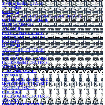
ЖУРНАЛЬНЫЕ СТОЛЫ
ТВ ТУМБЫ
КОМОДЫ
СЕРВАНТЫ ДЛЯ ПОСУДЫ, БАРНЫЕ ШКАФЫ
БЕСКАРКАСНАЯ МЕБЕЛЬ
МЯГКАЯ МЕБЕЛЬ
СПАЛЬНЯ
ИНТЕРЬЕРЫ СПАЛЬНИ
МОДУЛЬНЫЕ СПАЛЬНИ
КРОВАТИ
МАТРАСЫ
ТУАЛЕТНЫЕ СТОЛИКИ
КОМОДЫ
ПРИКРОВАТНЫЕ ТУМБЫ
ГАРДЕРОБНЫЕ СИСТЕМЫ
ЗЕРКАЛА
ЭЛЕКТРОКАМИНЫ
ПРИХОЖАЯ
МАЛЕНЬКИЕ ПРИХОЖИЕ
МОДУЛЬНЫЕ ПРИХОЖИЕ
ОБУВНЫЕ ТУМБЫ
ВЕШАЛКИ
ГАРДЕРОБНЫЕ СИСТЕМЫ
ЗЕРКАЛА
ПУФИКИ И БАНКЕТКИ