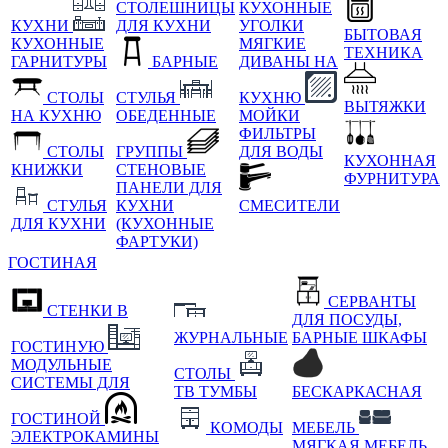
СТОЛЕШНИЦЫ
КУХОННЫЕ
КУХНИ
ДЛЯ КУХНИ
УГОЛКИ
БЫТОВАЯ
КУХОННЫЕ
МЯГКИЕ
ТЕХНИКА
ГАРНИТУРЫ
БАРНЫЕ
ДИВАНЫ НА
СТОЛЫ
СТУЛЬЯ
КУХНЮ
ВЫТЯЖКИ
НА КУХНЮ
ОБЕДЕННЫЕ
МОЙКИ
ФИЛЬТРЫ
СТОЛЫ
ГРУППЫ
ДЛЯ ВОДЫ
КУХОННАЯ
КНИЖКИ
СТЕНОВЫЕ
ФУРНИТУРА
ПАНЕЛИ ДЛЯ
СТУЛЬЯ
КУХНИ
СМЕСИТЕЛИ
ДЛЯ КУХНИ
(КУХОННЫЕ
ФАРТУКИ)
ГОСТИНАЯ
СЕРВАНТЫ
СТЕНКИ В
ДЛЯ ПОСУДЫ,
ЖУРНАЛЬНЫЕ
БАРНЫЕ ШКАФЫ
ГОСТИНУЮ
МОДУЛЬНЫЕ
СТОЛЫ
СИСТЕМЫ ДЛЯ
ТВ ТУМБЫ
БЕСКАРКАСНАЯ
ГОСТИНОЙ
КОМОДЫ
МЕБЕЛЬ
ЭЛЕКТРОКАМИНЫ
МЯГКАЯ МЕБЕЛЬ