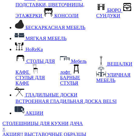
ПОДСТАВКИ, ЦВЕТОЧНИЦЫ,
БЮРО
ЭТАЖЕРКИ
КОНСОЛИ
СУНДУКИ
БЕСКАРКАСНАЯ МЕБЕЛЬ
МЯГКАЯ МЕБЕЛЬ
HoReKa
СТОЛЫ ДЛЯ
Мебель
ВЕШАЛКИ
КАФЕ
лофт
УЛИЧНАЯ
СТУЛЬЯ ДЛЯ
БАРНЫЕ
МЕБЕЛЬ
КАФЕ
СТУЛЬЯ
ГЛАДИЛЬНЫЕ ДОСКИ
ВСТРОЕННАЯ ГЛАДИЛЬНАЯ ДОСКА BELSI
АКЦИИ
СТОЛЕШНИЦЫ ДЛЯ КУХНИ
ДАЧА
×
АКЦИЯ!! ВЫСТАВОЧНЫЕ ОБРАЗЦЫ