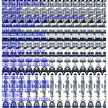
ЖУРНАЛЬНЫЕ СТОЛЫ
ТВ ТУМБЫ
КОМОДЫ
СЕРВАНТЫ ДЛЯ ПОСУДЫ, БАРНЫЕ ШКАФЫ
БЕСКАРКАСНАЯ МЕБЕЛЬ
МЯГКАЯ МЕБЕЛЬ
СПАЛЬНЯ
ИНТЕРЬЕРЫ СПАЛЬНИ
МОДУЛЬНЫЕ СПАЛЬНИ
КРОВАТИ
МАТРАСЫ
ТУАЛЕТНЫЕ СТОЛИКИ
КОМОДЫ
ПРИКРОВАТНЫЕ ТУМБЫ
ГАРДЕРОБНЫЕ СИСТЕМЫ
ЗЕРКАЛА
ЭЛЕКТРОКАМИНЫ
ПРИХОЖАЯ
МАЛЕНЬКИЕ ПРИХОЖИЕ
МОДУЛЬНЫЕ ПРИХОЖИЕ
ОБУВНЫЕ ТУМБЫ
ВЕШАЛКИ
ГАРДЕРОБНЫЕ СИСТЕМЫ
ЗЕРКАЛА
ПУФИКИ И БАНКЕТКИ