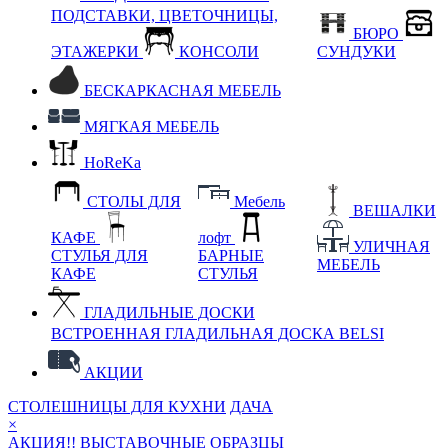
ПОДСТАВКИ, ЦВЕТОЧНИЦЫ,
БЮРО
ЭТАЖЕРКИ
КОНСОЛИ
СУНДУКИ
БЕСКАРКАСНАЯ МЕБЕЛЬ
МЯГКАЯ МЕБЕЛЬ
HoReKa
СТОЛЫ ДЛЯ
Мебель
ВЕШАЛКИ
КАФЕ
лофт
УЛИЧНАЯ
СТУЛЬЯ ДЛЯ
БАРНЫЕ
МЕБЕЛЬ
КАФЕ
СТУЛЬЯ
ГЛАДИЛЬНЫЕ ДОСКИ
ВСТРОЕННАЯ ГЛАДИЛЬНАЯ ДОСКА BELSI
АКЦИИ
СТОЛЕШНИЦЫ ДЛЯ КУХНИ
ДАЧА
×
АКЦИЯ!! ВЫСТАВОЧНЫЕ ОБРАЗЦЫ