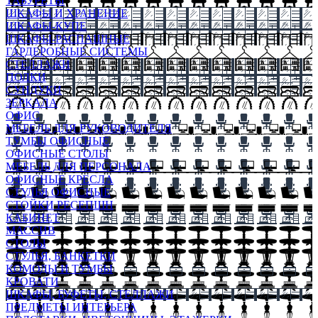
ТАБУРЕТЫ
ШКАФЫ И ХРАНЕНИЕ
ШКАФЫ-КУПЕ
ШКАФЫ-РАСПАШНЫЕ
ГАРДЕРОБНЫЕ СИСТЕМЫ
СТЕЛЛАЖИ
ПОЛКИ
СУНДУКИ
ЗЕРКАЛА
ОФИС
МЕБЕЛЬ ДЛЯ РУКОВОДИТЕЛЯ
ТУМБЫ ОФИСНЫЕ
ОФИСНЫЕ СТОЛЫ
МЕБЕЛЬ ДЛЯ ПЕРСОНАЛА
ОФИСНЫЕ КРЕСЛА
СТУЛЬЯ ОФИСНЫЕ
СТОЙКИ РЕСЕПШН
КАБИНЕТ
МАССИВ
СТОЛЫ
СТУЛЬЯ, БАНКЕТКИ
КОМОДЫ И ТУМБЫ
КРОВАТИ
ШКАФЫ, БУФЕТЫ, СТЕЛЛАЖИ
ПРЕДМЕТЫ ИНТЕРЬЕРА