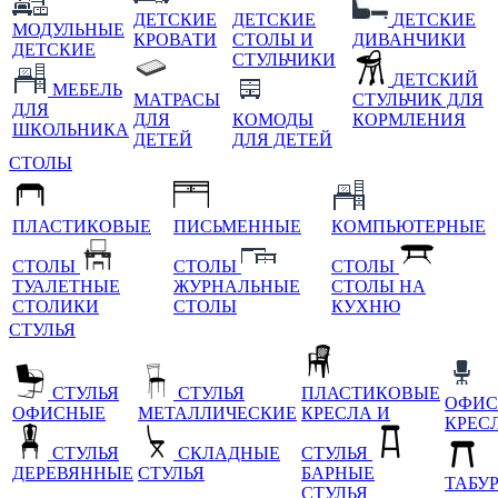
ДЕТСКИЕ
ДЕТСКИЕ
ДЕТСКИЕ
МОДУЛЬНЫЕ
КРОВАТИ
СТОЛЫ И
ДИВАНЧИКИ
ДЕТСКИЕ
СТУЛЬЧИКИ
ДЕТСКИЙ
МЕБЕЛЬ
МАТРАСЫ
СТУЛЬЧИК ДЛЯ
ДЛЯ
ДЛЯ
КОМОДЫ
КОРМЛЕНИЯ
ШКОЛЬНИКА
ДЕТЕЙ
ДЛЯ ДЕТЕЙ
СТОЛЫ
ПЛАСТИКОВЫЕ
ПИСЬМЕННЫЕ
КОМПЬЮТЕРНЫЕ
СТОЛЫ
СТОЛЫ
СТОЛЫ
ТУАЛЕТНЫЕ
ЖУРНАЛЬНЫЕ
СТОЛЫ НА
СТОЛИКИ
СТОЛЫ
КУХНЮ
СТУЛЬЯ
СТУЛЬЯ
СТУЛЬЯ
ПЛАСТИКОВЫЕ
ОФИС
ОФИСНЫЕ
МЕТАЛЛИЧЕСКИЕ
КРЕСЛА И
КРЕС
СТУЛЬЯ
СКЛАДНЫЕ
СТУЛЬЯ
ДЕРЕВЯННЫЕ
СТУЛЬЯ
БАРНЫЕ
ТАБУ
СТУЛЬЯ