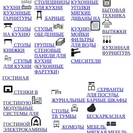
СТОЛЕШНИЦЫ
КУХОННЫЕ
КУХНИ
ДЛЯ КУХНИ
УГОЛКИ
БЫТОВАЯ
КУХОННЫЕ
МЯГКИЕ
ТЕХНИКА
ГАРНИТУРЫ
БАРНЫЕ
ДИВАНЫ НА
СТОЛЫ
СТУЛЬЯ
КУХНЮ
ВЫТЯЖКИ
НА КУХНЮ
ОБЕДЕННЫЕ
МОЙКИ
ФИЛЬТРЫ
СТОЛЫ
ГРУППЫ
ДЛЯ ВОДЫ
КУХОННАЯ
КНИЖКИ
СТЕНОВЫЕ
ФУРНИТУРА
ПАНЕЛИ ДЛЯ
СТУЛЬЯ
КУХНИ
СМЕСИТЕЛИ
ДЛЯ КУХНИ
(КУХОННЫЕ
ФАРТУКИ)
ГОСТИНАЯ
СЕРВАНТЫ
СТЕНКИ В
ДЛЯ ПОСУДЫ,
ЖУРНАЛЬНЫЕ
БАРНЫЕ ШКАФЫ
ГОСТИНУЮ
МОДУЛЬНЫЕ
СТОЛЫ
СИСТЕМЫ ДЛЯ
ТВ ТУМБЫ
БЕСКАРКАСНАЯ
ГОСТИНОЙ
КОМОДЫ
МЕБЕЛЬ
ЭЛЕКТРОКАМИНЫ
МЯГКАЯ МЕБЕЛЬ