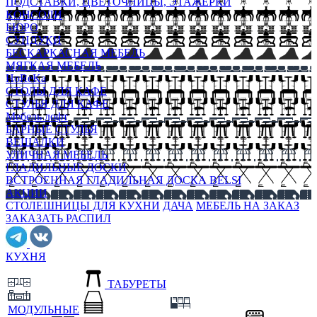
ПОДСТАВКИ, ЦВЕТОЧНИЦЫ, ЭТАЖЕРКИ
КОНСОЛИ
БЮРО
СУНДУКИ
БЕСКАРКАСНАЯ МЕБЕЛЬ
МЯГКАЯ МЕБЕЛЬ
HoReKa
СТОЛЫ ДЛЯ КАФЕ
СТУЛЬЯ ДЛЯ КАФЕ
Мебель лофт
БАРНЫЕ СТУЛЬЯ
ВЕШАЛКИ
УЛИЧНАЯ МЕБЕЛЬ
ГЛАДИЛЬНЫЕ ДОСКИ
ВСТРОЕННАЯ ГЛАДИЛЬНАЯ ДОСКА BELSI
АКЦИИ
СТОЛЕШНИЦЫ ДЛЯ КУХНИ
ДАЧА
МЕБЕЛЬ НА ЗАКАЗ
ЗАКАЗАТЬ РАСПИЛ
КУХНЯ
ТАБУРЕТЫ
МОДУЛЬНЫЕ