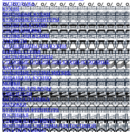
РАСПРОДАЖА
КУХНЯ
МОДУЛЬНЫЕ КУХНИ
КУХОННЫЕ ГАРНИТУРЫ
СТОЛЫ НА КУХНЮ
СТОЛЫ КНИЖКИ
СТУЛЬЯ ДЛЯ КУХНИ
ТАБУРЕТЫ
СТОЛЕШНИЦЫ ДЛЯ КУХНИ
БАРНЫЕ СТУЛЬЯ
ОБЕДЕННЫЕ ГРУППЫ
СТЕНОВЫЕ ПАНЕЛИ ДЛЯ КУХНИ (КУХОННЫЕ
ФАРТУКИ)
КУХОННЫЕ УГОЛКИ МЯГКИЕ
ДИВАНЫ НА КУХНЮ
МОЙКИ
ФИЛЬТРЫ ДЛЯ ВОДЫ
СМЕСИТЕЛИ
БЫТОВАЯ ТЕХНИКА
ВЫТЯЖКИ
КУХОННАЯ ФУРНИТУРА
ГОСТИНАЯ
СТЕНКИ В ГОСТИНУЮ
МОДУЛЬНЫЕ СИСТЕМЫ ДЛЯ ГОСТИНОЙ
ЭЛЕКТРОКАМИНЫ