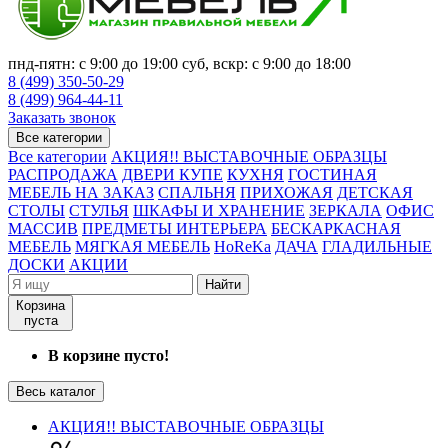
пнд-пятн: с 9:00 до 19:00 суб, вскр: с 9:00 до 18:00
8 (499) 350-50-29
8 (499) 964-44-11
Заказать звонок
Все категории
Все категории
АКЦИЯ!! ВЫСТАВОЧНЫЕ ОБРАЗЦЫ
РАСПРОДАЖА
ДВЕРИ КУПЕ
КУХНЯ
ГОСТИНАЯ
МЕБЕЛЬ НА ЗАКАЗ
СПАЛЬНЯ
ПРИХОЖАЯ
ДЕТСКАЯ
СТОЛЫ
СТУЛЬЯ
ШКАФЫ И ХРАНЕНИЕ
ЗЕРКАЛА
ОФИС
МАССИВ
ПРЕДМЕТЫ ИНТЕРЬЕРА
БЕСКАРКАСНАЯ
МЕБЕЛЬ
МЯГКАЯ МЕБЕЛЬ
HoReKa
ДАЧА
ГЛАДИЛЬНЫЕ
ДОСКИ
АКЦИИ
Найти
Корзина
пуста
В корзине пусто!
Весь каталог
АКЦИЯ!! ВЫСТАВОЧНЫЕ ОБРАЗЦЫ