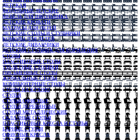
ДЕТСКАЯ
МОДУЛЬНЫЕ ДЕТСКИЕ
МЕБЕЛЬ ДЛЯ ШКОЛЬНИКА
ДЕТСКИЕ КРОВАТИ
МАТРАСЫ ДЛЯ ДЕТЕЙ
ДЕТСКИЕ СТОЛЫ И СТУЛЬЧИКИ
КОМОДЫ ДЛЯ ДЕТЕЙ
ДЕТСКИЕ ДИВАНЧИКИ
ДЕТСКИЙ СТУЛЬЧИК ДЛЯ КОРМЛЕНИЯ
СТОЛЫ
ПЛАСТИКОВЫЕ СТОЛЫ
ТУАЛЕТНЫЕ СТОЛИКИ
ПИСЬМЕННЫЕ СТОЛЫ
ЖУРНАЛЬНЫЕ СТОЛЫ
КОМПЬЮТЕРНЫЕ СТОЛЫ
СТОЛЫ НА КУХНЮ
СТУЛЬЯ
СТУЛЬЯ ОФИСНЫЕ
СТУЛЬЯ ДЕРЕВЯННЫЕ
СТУЛЬЯ МЕТАЛЛИЧЕСКИЕ
СКЛАДНЫЕ СТУЛЬЯ
ПЛАСТИКОВЫЕ КРЕСЛА И СТУЛЬЯ
БАРНЫЕ СТУЛЬЯ
ОФИСНЫЕ КРЕСЛА