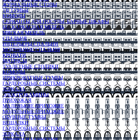
ЖУРНАЛЬНЫЕ СТОЛЫ
ТВ ТУМБЫ
КОМОДЫ
СЕРВАНТЫ ДЛЯ ПОСУДЫ, БАРНЫЕ ШКАФЫ
БЕСКАРКАСНАЯ МЕБЕЛЬ
МЯГКАЯ МЕБЕЛЬ
СПАЛЬНЯ
ИНТЕРЬЕРЫ СПАЛЬНИ
МОДУЛЬНЫЕ СПАЛЬНИ
КРОВАТИ
МАТРАСЫ
ТУАЛЕТНЫЕ СТОЛИКИ
КОМОДЫ
ПРИКРОВАТНЫЕ ТУМБЫ
ГАРДЕРОБНЫЕ СИСТЕМЫ
ЗЕРКАЛА
ЭЛЕКТРОКАМИНЫ
ПРИХОЖАЯ
МАЛЕНЬКИЕ ПРИХОЖИЕ
МОДУЛЬНЫЕ ПРИХОЖИЕ
ОБУВНЫЕ ТУМБЫ
ВЕШАЛКИ
ГАРДЕРОБНЫЕ СИСТЕМЫ
ЗЕРКАЛА
ПУФИКИ И БАНКЕТКИ