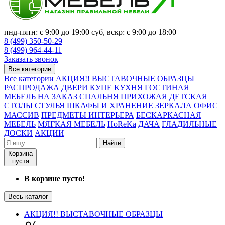
пнд-пятн: с 9:00 до 19:00 суб, вскр: с 9:00 до 18:00
8 (499) 350-50-29
8 (499) 964-44-11
Заказать звонок
Все категории
Все категории
АКЦИЯ!! ВЫСТАВОЧНЫЕ ОБРАЗЦЫ
РАСПРОДАЖА
ДВЕРИ КУПЕ
КУХНЯ
ГОСТИНАЯ
МЕБЕЛЬ НА ЗАКАЗ
СПАЛЬНЯ
ПРИХОЖАЯ
ДЕТСКАЯ
СТОЛЫ
СТУЛЬЯ
ШКАФЫ И ХРАНЕНИЕ
ЗЕРКАЛА
ОФИС
МАССИВ
ПРЕДМЕТЫ ИНТЕРЬЕРА
БЕСКАРКАСНАЯ
МЕБЕЛЬ
МЯГКАЯ МЕБЕЛЬ
HoReKa
ДАЧА
ГЛАДИЛЬНЫЕ
ДОСКИ
АКЦИИ
Найти
Корзина
пуста
В корзине пусто!
Весь каталог
АКЦИЯ!! ВЫСТАВОЧНЫЕ ОБРАЗЦЫ