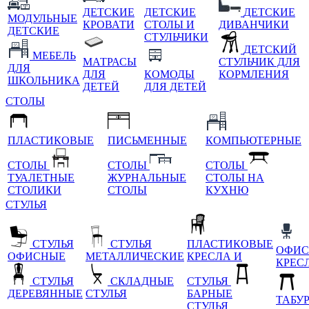
ДЕТСКИЕ
ДЕТСКИЕ
ДЕТСКИЕ
МОДУЛЬНЫЕ
КРОВАТИ
СТОЛЫ И
ДИВАНЧИКИ
ДЕТСКИЕ
СТУЛЬЧИКИ
ДЕТСКИЙ
МЕБЕЛЬ
МАТРАСЫ
СТУЛЬЧИК ДЛЯ
ДЛЯ
ДЛЯ
КОМОДЫ
КОРМЛЕНИЯ
ШКОЛЬНИКА
ДЕТЕЙ
ДЛЯ ДЕТЕЙ
СТОЛЫ
ПЛАСТИКОВЫЕ
ПИСЬМЕННЫЕ
КОМПЬЮТЕРНЫЕ
СТОЛЫ
СТОЛЫ
СТОЛЫ
ТУАЛЕТНЫЕ
ЖУРНАЛЬНЫЕ
СТОЛЫ НА
СТОЛИКИ
СТОЛЫ
КУХНЮ
СТУЛЬЯ
СТУЛЬЯ
СТУЛЬЯ
ПЛАСТИКОВЫЕ
ОФИС
ОФИСНЫЕ
МЕТАЛЛИЧЕСКИЕ
КРЕСЛА И
КРЕС
СТУЛЬЯ
СКЛАДНЫЕ
СТУЛЬЯ
ДЕРЕВЯННЫЕ
СТУЛЬЯ
БАРНЫЕ
ТАБУ
СТУЛЬЯ