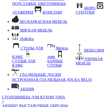
ПОДСТАВКИ, ЦВЕТОЧНИЦЫ,
БЮРО
ЭТАЖЕРКИ
КОНСОЛИ
СУНДУКИ
БЕСКАРКАСНАЯ МЕБЕЛЬ
МЯГКАЯ МЕБЕЛЬ
HoReKa
СТОЛЫ ДЛЯ
Мебель
ВЕШАЛКИ
КАФЕ
лофт
УЛИЧНАЯ
СТУЛЬЯ ДЛЯ
БАРНЫЕ
МЕБЕЛЬ
КАФЕ
СТУЛЬЯ
ГЛАДИЛЬНЫЕ ДОСКИ
ВСТРОЕННАЯ ГЛАДИЛЬНАЯ ДОСКА BELSI
АКЦИИ
СТОЛЕШНИЦЫ ДЛЯ КУХНИ
ДАЧА
×
АКЦИЯ!! ВЫСТАВОЧНЫЕ ОБРАЗЦЫ