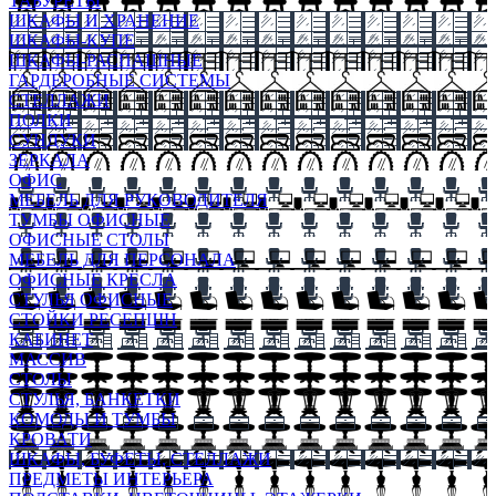
ТАБУРЕТЫ
ШКАФЫ И ХРАНЕНИЕ
ШКАФЫ-КУПЕ
ШКАФЫ-РАСПАШНЫЕ
ГАРДЕРОБНЫЕ СИСТЕМЫ
СТЕЛЛАЖИ
ПОЛКИ
СУНДУКИ
ЗЕРКАЛА
ОФИС
МЕБЕЛЬ ДЛЯ РУКОВОДИТЕЛЯ
ТУМБЫ ОФИСНЫЕ
ОФИСНЫЕ СТОЛЫ
МЕБЕЛЬ ДЛЯ ПЕРСОНАЛА
ОФИСНЫЕ КРЕСЛА
СТУЛЬЯ ОФИСНЫЕ
СТОЙКИ РЕСЕПШН
КАБИНЕТ
МАССИВ
СТОЛЫ
СТУЛЬЯ, БАНКЕТКИ
КОМОДЫ И ТУМБЫ
КРОВАТИ
ШКАФЫ, БУФЕТЫ, СТЕЛЛАЖИ
ПРЕДМЕТЫ ИНТЕРЬЕРА