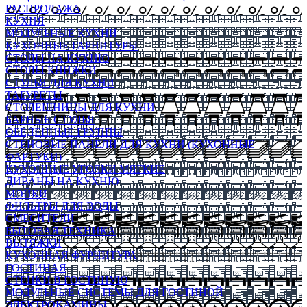
РАСПРОДАЖА
КУХНЯ
МОДУЛЬНЫЕ КУХНИ
КУХОННЫЕ ГАРНИТУРЫ
СТОЛЫ НА КУХНЮ
СТОЛЫ КНИЖКИ
СТУЛЬЯ ДЛЯ КУХНИ
ТАБУРЕТЫ
СТОЛЕШНИЦЫ ДЛЯ КУХНИ
БАРНЫЕ СТУЛЬЯ
ОБЕДЕННЫЕ ГРУППЫ
СТЕНОВЫЕ ПАНЕЛИ ДЛЯ КУХНИ (КУХОННЫЕ
ФАРТУКИ)
КУХОННЫЕ УГОЛКИ МЯГКИЕ
ДИВАНЫ НА КУХНЮ
МОЙКИ
ФИЛЬТРЫ ДЛЯ ВОДЫ
СМЕСИТЕЛИ
БЫТОВАЯ ТЕХНИКА
ВЫТЯЖКИ
КУХОННАЯ ФУРНИТУРА
ГОСТИНАЯ
СТЕНКИ В ГОСТИНУЮ
МОДУЛЬНЫЕ СИСТЕМЫ ДЛЯ ГОСТИНОЙ
ЭЛЕКТРОКАМИНЫ