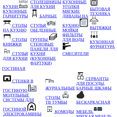
СТОЛЕШНИЦЫ
КУХОННЫЕ
КУХНИ
ДЛЯ КУХНИ
УГОЛКИ
БЫТОВАЯ
КУХОННЫЕ
МЯГКИЕ
ТЕХНИКА
ГАРНИТУРЫ
БАРНЫЕ
ДИВАНЫ НА
СТОЛЫ
СТУЛЬЯ
КУХНЮ
ВЫТЯЖКИ
НА КУХНЮ
ОБЕДЕННЫЕ
МОЙКИ
ФИЛЬТРЫ
СТОЛЫ
ГРУППЫ
ДЛЯ ВОДЫ
КУХОННАЯ
КНИЖКИ
СТЕНОВЫЕ
ФУРНИТУРА
ПАНЕЛИ ДЛЯ
СТУЛЬЯ
КУХНИ
СМЕСИТЕЛИ
ДЛЯ КУХНИ
(КУХОННЫЕ
ФАРТУКИ)
ГОСТИНАЯ
СЕРВАНТЫ
СТЕНКИ В
ДЛЯ ПОСУДЫ,
ЖУРНАЛЬНЫЕ
БАРНЫЕ ШКАФЫ
ГОСТИНУЮ
МОДУЛЬНЫЕ
СТОЛЫ
СИСТЕМЫ ДЛЯ
ТВ ТУМБЫ
БЕСКАРКАСНАЯ
ГОСТИНОЙ
КОМОДЫ
МЕБЕЛЬ
ЭЛЕКТРОКАМИНЫ
МЯГКАЯ МЕБЕЛЬ