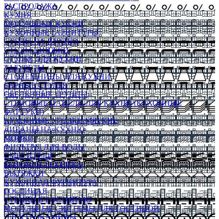
РАСПРОДАЖА
КУХНЯ
МОДУЛЬНЫЕ КУХНИ
КУХОННЫЕ ГАРНИТУРЫ
СТОЛЫ НА КУХНЮ
СТОЛЫ КНИЖКИ
СТУЛЬЯ ДЛЯ КУХНИ
ТАБУРЕТЫ
СТОЛЕШНИЦЫ ДЛЯ КУХНИ
БАРНЫЕ СТУЛЬЯ
ОБЕДЕННЫЕ ГРУППЫ
СТЕНОВЫЕ ПАНЕЛИ ДЛЯ КУХНИ (КУХОННЫЕ
ФАРТУКИ)
КУХОННЫЕ УГОЛКИ МЯГКИЕ
ДИВАНЫ НА КУХНЮ
МОЙКИ
ФИЛЬТРЫ ДЛЯ ВОДЫ
СМЕСИТЕЛИ
БЫТОВАЯ ТЕХНИКА
ВЫТЯЖКИ
КУХОННАЯ ФУРНИТУРА
ГОСТИНАЯ
СТЕНКИ В ГОСТИНУЮ
МОДУЛЬНЫЕ СИСТЕМЫ ДЛЯ ГОСТИНОЙ
ЭЛЕКТРОКАМИНЫ