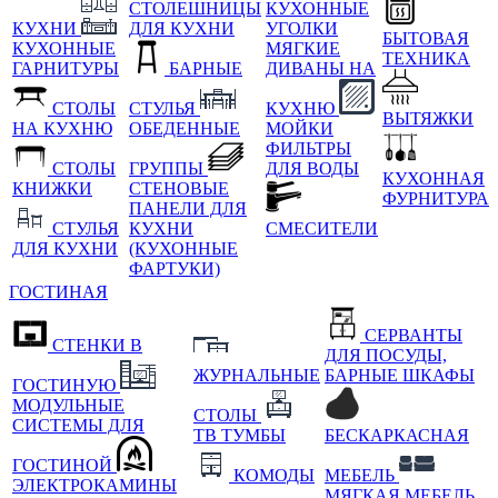
СТОЛЕШНИЦЫ
КУХОННЫЕ
КУХНИ
ДЛЯ КУХНИ
УГОЛКИ
БЫТОВАЯ
КУХОННЫЕ
МЯГКИЕ
ТЕХНИКА
ГАРНИТУРЫ
БАРНЫЕ
ДИВАНЫ НА
СТОЛЫ
СТУЛЬЯ
КУХНЮ
ВЫТЯЖКИ
НА КУХНЮ
ОБЕДЕННЫЕ
МОЙКИ
ФИЛЬТРЫ
СТОЛЫ
ГРУППЫ
ДЛЯ ВОДЫ
КУХОННАЯ
КНИЖКИ
СТЕНОВЫЕ
ФУРНИТУРА
ПАНЕЛИ ДЛЯ
СТУЛЬЯ
КУХНИ
СМЕСИТЕЛИ
ДЛЯ КУХНИ
(КУХОННЫЕ
ФАРТУКИ)
ГОСТИНАЯ
СЕРВАНТЫ
СТЕНКИ В
ДЛЯ ПОСУДЫ,
ЖУРНАЛЬНЫЕ
БАРНЫЕ ШКАФЫ
ГОСТИНУЮ
МОДУЛЬНЫЕ
СТОЛЫ
СИСТЕМЫ ДЛЯ
ТВ ТУМБЫ
БЕСКАРКАСНАЯ
ГОСТИНОЙ
КОМОДЫ
МЕБЕЛЬ
ЭЛЕКТРОКАМИНЫ
МЯГКАЯ МЕБЕЛЬ