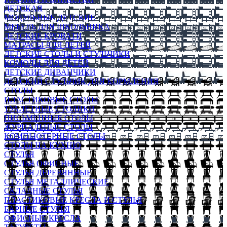
ДЕТСКАЯ
МОДУЛЬНЫЕ ДЕТСКИЕ
МЕБЕЛЬ ДЛЯ ШКОЛЬНИКА
ДЕТСКИЕ КРОВАТИ
МАТРАСЫ ДЛЯ ДЕТЕЙ
ДЕТСКИЕ СТОЛЫ И СТУЛЬЧИКИ
КОМОДЫ ДЛЯ ДЕТЕЙ
ДЕТСКИЕ ДИВАНЧИКИ
ДЕТСКИЙ СТУЛЬЧИК ДЛЯ КОРМЛЕНИЯ
СТОЛЫ
ПЛАСТИКОВЫЕ СТОЛЫ
ТУАЛЕТНЫЕ СТОЛИКИ
ПИСЬМЕННЫЕ СТОЛЫ
ЖУРНАЛЬНЫЕ СТОЛЫ
КОМПЬЮТЕРНЫЕ СТОЛЫ
СТОЛЫ НА КУХНЮ
СТУЛЬЯ
СТУЛЬЯ ОФИСНЫЕ
СТУЛЬЯ ДЕРЕВЯННЫЕ
СТУЛЬЯ МЕТАЛЛИЧЕСКИЕ
СКЛАДНЫЕ СТУЛЬЯ
ПЛАСТИКОВЫЕ КРЕСЛА И СТУЛЬЯ
БАРНЫЕ СТУЛЬЯ
ОФИСНЫЕ КРЕСЛА