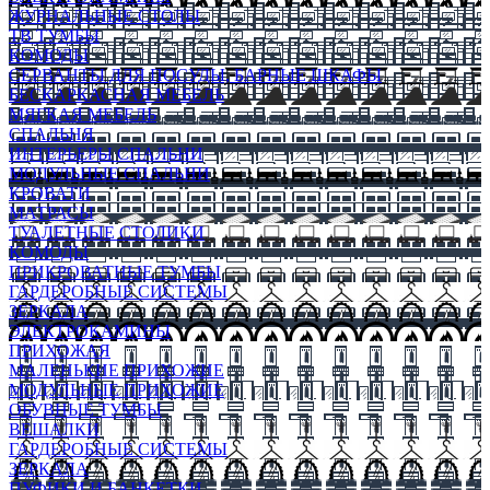
ЖУРНАЛЬНЫЕ СТОЛЫ
ТВ ТУМБЫ
КОМОДЫ
СЕРВАНТЫ ДЛЯ ПОСУДЫ, БАРНЫЕ ШКАФЫ
БЕСКАРКАСНАЯ МЕБЕЛЬ
МЯГКАЯ МЕБЕЛЬ
СПАЛЬНЯ
ИНТЕРЬЕРЫ СПАЛЬНИ
МОДУЛЬНЫЕ СПАЛЬНИ
КРОВАТИ
МАТРАСЫ
ТУАЛЕТНЫЕ СТОЛИКИ
КОМОДЫ
ПРИКРОВАТНЫЕ ТУМБЫ
ГАРДЕРОБНЫЕ СИСТЕМЫ
ЗЕРКАЛА
ЭЛЕКТРОКАМИНЫ
ПРИХОЖАЯ
МАЛЕНЬКИЕ ПРИХОЖИЕ
МОДУЛЬНЫЕ ПРИХОЖИЕ
ОБУВНЫЕ ТУМБЫ
ВЕШАЛКИ
ГАРДЕРОБНЫЕ СИСТЕМЫ
ЗЕРКАЛА
ПУФИКИ И БАНКЕТКИ