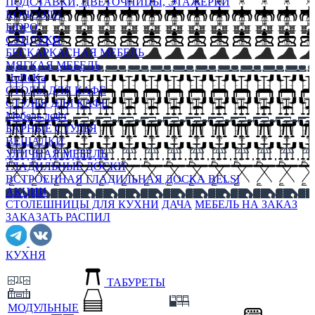
ПОДСТАВКИ, ЦВЕТОЧНИЦЫ, ЭТАЖЕРКИ
КОНСОЛИ
БЮРО
СУНДУКИ
БЕСКАРКАСНАЯ МЕБЕЛЬ
МЯГКАЯ МЕБЕЛЬ
HoReKa
СТОЛЫ ДЛЯ КАФЕ
СТУЛЬЯ ДЛЯ КАФЕ
Мебель лофт
БАРНЫЕ СТУЛЬЯ
ВЕШАЛКИ
УЛИЧНАЯ МЕБЕЛЬ
ГЛАДИЛЬНЫЕ ДОСКИ
ВСТРОЕННАЯ ГЛАДИЛЬНАЯ ДОСКА BELSI
АКЦИИ
СТОЛЕШНИЦЫ ДЛЯ КУХНИ
ДАЧА
МЕБЕЛЬ НА ЗАКАЗ
ЗАКАЗАТЬ РАСПИЛ
КУХНЯ
ТАБУРЕТЫ
МОДУЛЬНЫЕ