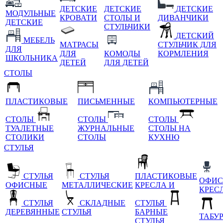
ДЕТСКИЕ
ДЕТСКИЕ
ДЕТСКИЕ
МОДУЛЬНЫЕ
КРОВАТИ
СТОЛЫ И
ДИВАНЧИКИ
ДЕТСКИЕ
СТУЛЬЧИКИ
ДЕТСКИЙ
МЕБЕЛЬ
МАТРАСЫ
СТУЛЬЧИК ДЛЯ
ДЛЯ
ДЛЯ
КОМОДЫ
КОРМЛЕНИЯ
ШКОЛЬНИКА
ДЕТЕЙ
ДЛЯ ДЕТЕЙ
СТОЛЫ
ПЛАСТИКОВЫЕ
ПИСЬМЕННЫЕ
КОМПЬЮТЕРНЫЕ
СТОЛЫ
СТОЛЫ
СТОЛЫ
ТУАЛЕТНЫЕ
ЖУРНАЛЬНЫЕ
СТОЛЫ НА
СТОЛИКИ
СТОЛЫ
КУХНЮ
СТУЛЬЯ
СТУЛЬЯ
СТУЛЬЯ
ПЛАСТИКОВЫЕ
ОФИС
ОФИСНЫЕ
МЕТАЛЛИЧЕСКИЕ
КРЕСЛА И
КРЕС
СТУЛЬЯ
СКЛАДНЫЕ
СТУЛЬЯ
ДЕРЕВЯННЫЕ
СТУЛЬЯ
БАРНЫЕ
ТАБУ
СТУЛЬЯ