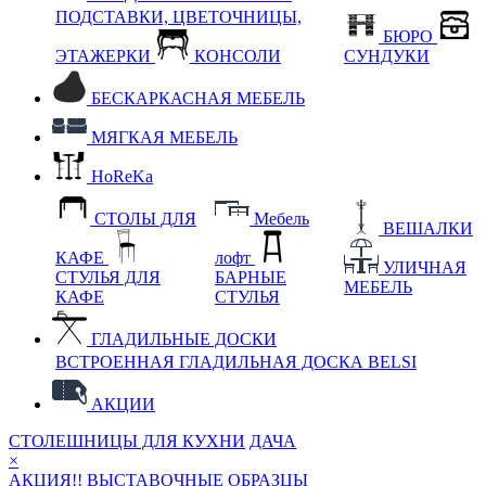
ПОДСТАВКИ, ЦВЕТОЧНИЦЫ,
БЮРО
ЭТАЖЕРКИ
КОНСОЛИ
СУНДУКИ
БЕСКАРКАСНАЯ МЕБЕЛЬ
МЯГКАЯ МЕБЕЛЬ
HoReKa
СТОЛЫ ДЛЯ
Мебель
ВЕШАЛКИ
КАФЕ
лофт
УЛИЧНАЯ
СТУЛЬЯ ДЛЯ
БАРНЫЕ
МЕБЕЛЬ
КАФЕ
СТУЛЬЯ
ГЛАДИЛЬНЫЕ ДОСКИ
ВСТРОЕННАЯ ГЛАДИЛЬНАЯ ДОСКА BELSI
АКЦИИ
СТОЛЕШНИЦЫ ДЛЯ КУХНИ
ДАЧА
×
АКЦИЯ!! ВЫСТАВОЧНЫЕ ОБРАЗЦЫ