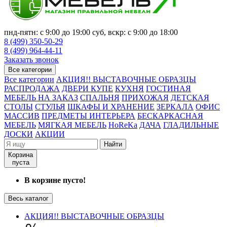
пнд-пятн: с 9:00 до 19:00 суб, вскр: с 9:00 до 18:00
8 (499) 350-50-29
8 (499) 964-44-11
Заказать звонок
Все категории
Все категории
АКЦИЯ!! ВЫСТАВОЧНЫЕ ОБРАЗЦЫ
РАСПРОДАЖА
ДВЕРИ КУПЕ
КУХНЯ
ГОСТИНАЯ
МЕБЕЛЬ НА ЗАКАЗ
СПАЛЬНЯ
ПРИХОЖАЯ
ДЕТСКАЯ
СТОЛЫ
СТУЛЬЯ
ШКАФЫ И ХРАНЕНИЕ
ЗЕРКАЛА
ОФИС
МАССИВ
ПРЕДМЕТЫ ИНТЕРЬЕРА
БЕСКАРКАСНАЯ
МЕБЕЛЬ
МЯГКАЯ МЕБЕЛЬ
HoReKa
ДАЧА
ГЛАДИЛЬНЫЕ
ДОСКИ
АКЦИИ
Найти
Корзина
пуста
В корзине пусто!
Весь каталог
АКЦИЯ!! ВЫСТАВОЧНЫЕ ОБРАЗЦЫ