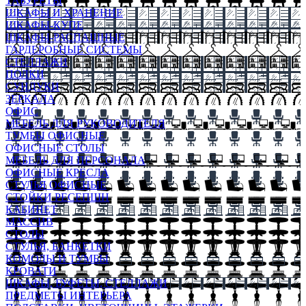
ТАБУРЕТЫ
ШКАФЫ И ХРАНЕНИЕ
ШКАФЫ-КУПЕ
ШКАФЫ-РАСПАШНЫЕ
ГАРДЕРОБНЫЕ СИСТЕМЫ
СТЕЛЛАЖИ
ПОЛКИ
СУНДУКИ
ЗЕРКАЛА
ОФИС
МЕБЕЛЬ ДЛЯ РУКОВОДИТЕЛЯ
ТУМБЫ ОФИСНЫЕ
ОФИСНЫЕ СТОЛЫ
МЕБЕЛЬ ДЛЯ ПЕРСОНАЛА
ОФИСНЫЕ КРЕСЛА
СТУЛЬЯ ОФИСНЫЕ
СТОЙКИ РЕСЕПШН
КАБИНЕТ
МАССИВ
СТОЛЫ
СТУЛЬЯ, БАНКЕТКИ
КОМОДЫ И ТУМБЫ
КРОВАТИ
ШКАФЫ, БУФЕТЫ, СТЕЛЛАЖИ
ПРЕДМЕТЫ ИНТЕРЬЕРА