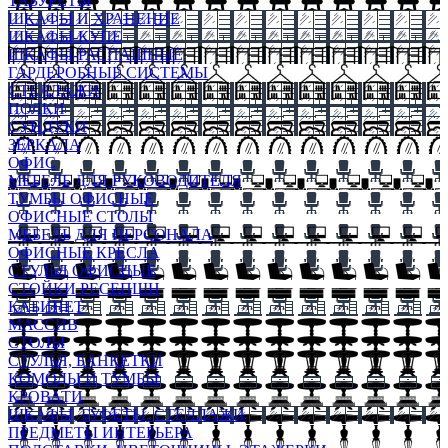
ТАБУРЕТЫ
ШКАФЫ И ХРАНЕНИЕ
ШКАФЫ-КУПЕ
ШКАФЫ-РАСПАШНЫЕ
ГАРДЕРОБНЫЕ СИСТЕМЫ
СТЕЛЛАЖИ
ПОЛКИ
СУНДУКИ
ЗЕРКАЛА
ОФИС
МЕБЕЛЬ ДЛЯ РУКОВОДИТЕЛЯ
ТУМБЫ ОФИСНЫЕ
ОФИСНЫЕ СТОЛЫ
МЕБЕЛЬ ДЛЯ ПЕРСОНАЛА
ОФИСНЫЕ КРЕСЛА
СТУЛЬЯ ОФИСНЫЕ
СТОЙКИ РЕСЕПШН
КАБИНЕТ
МАССИВ
СТОЛЫ
СТУЛЬЯ, БАНКЕТКИ
КОМОДЫ И ТУМБЫ
КРОВАТИ
ШКАФЫ, БУФЕТЫ, СТЕЛЛАЖИ
ПРЕДМЕТЫ ИНТЕРЬЕРА