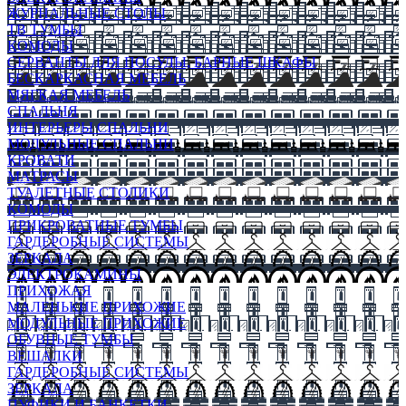
ЖУРНАЛЬНЫЕ СТОЛЫ
ТВ ТУМБЫ
КОМОДЫ
СЕРВАНТЫ ДЛЯ ПОСУДЫ, БАРНЫЕ ШКАФЫ
БЕСКАРКАСНАЯ МЕБЕЛЬ
МЯГКАЯ МЕБЕЛЬ
СПАЛЬНЯ
ИНТЕРЬЕРЫ СПАЛЬНИ
МОДУЛЬНЫЕ СПАЛЬНИ
КРОВАТИ
МАТРАСЫ
ТУАЛЕТНЫЕ СТОЛИКИ
КОМОДЫ
ПРИКРОВАТНЫЕ ТУМБЫ
ГАРДЕРОБНЫЕ СИСТЕМЫ
ЗЕРКАЛА
ЭЛЕКТРОКАМИНЫ
ПРИХОЖАЯ
МАЛЕНЬКИЕ ПРИХОЖИЕ
МОДУЛЬНЫЕ ПРИХОЖИЕ
ОБУВНЫЕ ТУМБЫ
ВЕШАЛКИ
ГАРДЕРОБНЫЕ СИСТЕМЫ
ЗЕРКАЛА
ПУФИКИ И БАНКЕТКИ