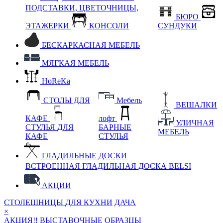
ПОДСТАВКИ, ЦВЕТОЧНИЦЫ,
БЮРО
ЭТАЖЕРКИ
КОНСОЛИ
СУНДУКИ
БЕСКАРКАСНАЯ МЕБЕЛЬ
МЯГКАЯ МЕБЕЛЬ
HoReKa
СТОЛЫ ДЛЯ
Мебель
ВЕШАЛКИ
КАФЕ
лофт
УЛИЧНАЯ
СТУЛЬЯ ДЛЯ
БАРНЫЕ
МЕБЕЛЬ
КАФЕ
СТУЛЬЯ
ГЛАДИЛЬНЫЕ ДОСКИ
ВСТРОЕННАЯ ГЛАДИЛЬНАЯ ДОСКА BELSI
АКЦИИ
СТОЛЕШНИЦЫ ДЛЯ КУХНИ
ДАЧА
×
АКЦИЯ!! ВЫСТАВОЧНЫЕ ОБРАЗЦЫ