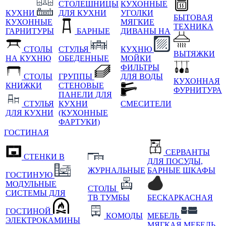
СТОЛЕШНИЦЫ
КУХОННЫЕ
КУХНИ
ДЛЯ КУХНИ
УГОЛКИ
БЫТОВАЯ
КУХОННЫЕ
МЯГКИЕ
ТЕХНИКА
ГАРНИТУРЫ
БАРНЫЕ
ДИВАНЫ НА
СТОЛЫ
СТУЛЬЯ
КУХНЮ
ВЫТЯЖКИ
НА КУХНЮ
ОБЕДЕННЫЕ
МОЙКИ
ФИЛЬТРЫ
СТОЛЫ
ГРУППЫ
ДЛЯ ВОДЫ
КУХОННАЯ
КНИЖКИ
СТЕНОВЫЕ
ФУРНИТУРА
ПАНЕЛИ ДЛЯ
СТУЛЬЯ
КУХНИ
СМЕСИТЕЛИ
ДЛЯ КУХНИ
(КУХОННЫЕ
ФАРТУКИ)
ГОСТИНАЯ
СЕРВАНТЫ
СТЕНКИ В
ДЛЯ ПОСУДЫ,
ЖУРНАЛЬНЫЕ
БАРНЫЕ ШКАФЫ
ГОСТИНУЮ
МОДУЛЬНЫЕ
СТОЛЫ
СИСТЕМЫ ДЛЯ
ТВ ТУМБЫ
БЕСКАРКАСНАЯ
ГОСТИНОЙ
КОМОДЫ
МЕБЕЛЬ
ЭЛЕКТРОКАМИНЫ
МЯГКАЯ МЕБЕЛЬ