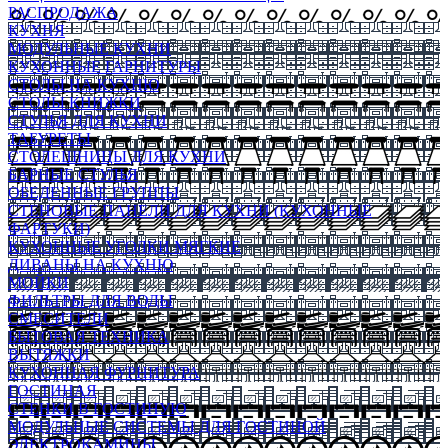
РАСПРОДАЖА
КУХНЯ
МОДУЛЬНЫЕ КУХНИ
КУХОННЫЕ ГАРНИТУРЫ
СТОЛЫ НА КУХНЮ
СТОЛЫ КНИЖКИ
СТУЛЬЯ ДЛЯ КУХНИ
ТАБУРЕТЫ
СТОЛЕШНИЦЫ ДЛЯ КУХНИ
БАРНЫЕ СТУЛЬЯ
ОБЕДЕННЫЕ ГРУППЫ
СТЕНОВЫЕ ПАНЕЛИ ДЛЯ КУХНИ (КУХОННЫЕ
ФАРТУКИ)
КУХОННЫЕ УГОЛКИ МЯГКИЕ
ДИВАНЫ НА КУХНЮ
МОЙКИ
ФИЛЬТРЫ ДЛЯ ВОДЫ
СМЕСИТЕЛИ
БЫТОВАЯ ТЕХНИКА
ВЫТЯЖКИ
КУХОННАЯ ФУРНИТУРА
ГОСТИНАЯ
СТЕНКИ В ГОСТИНУЮ
МОДУЛЬНЫЕ СИСТЕМЫ ДЛЯ ГОСТИНОЙ
ЭЛЕКТРОКАМИНЫ