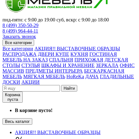
пнд-пятн: с 9:00 до 19:00 суб, вскр: с 9:00 до 18:00
8 (499) 350-50-29
8 (499) 964-44-11
Заказать звонок
Все категории
Все категории
АКЦИЯ!! ВЫСТАВОЧНЫЕ ОБРАЗЦЫ
РАСПРОДАЖА
ДВЕРИ КУПЕ
КУХНЯ
ГОСТИНАЯ
МЕБЕЛЬ НА ЗАКАЗ
СПАЛЬНЯ
ПРИХОЖАЯ
ДЕТСКАЯ
СТОЛЫ
СТУЛЬЯ
ШКАФЫ И ХРАНЕНИЕ
ЗЕРКАЛА
ОФИС
МАССИВ
ПРЕДМЕТЫ ИНТЕРЬЕРА
БЕСКАРКАСНАЯ
МЕБЕЛЬ
МЯГКАЯ МЕБЕЛЬ
HoReKa
ДАЧА
ГЛАДИЛЬНЫЕ
ДОСКИ
АКЦИИ
Найти
Корзина
пуста
В корзине пусто!
Весь каталог
АКЦИЯ!! ВЫСТАВОЧНЫЕ ОБРАЗЦЫ