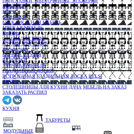
ПОДСТАВКИ, ЦВЕТОЧНИЦЫ, ЭТАЖЕРКИ
КОНСОЛИ
БЮРО
СУНДУКИ
БЕСКАРКАСНАЯ МЕБЕЛЬ
МЯГКАЯ МЕБЕЛЬ
HoReKa
СТОЛЫ ДЛЯ КАФЕ
СТУЛЬЯ ДЛЯ КАФЕ
Мебель лофт
БАРНЫЕ СТУЛЬЯ
ВЕШАЛКИ
УЛИЧНАЯ МЕБЕЛЬ
ГЛАДИЛЬНЫЕ ДОСКИ
ВСТРОЕННАЯ ГЛАДИЛЬНАЯ ДОСКА BELSI
АКЦИИ
СТОЛЕШНИЦЫ ДЛЯ КУХНИ
ДАЧА
МЕБЕЛЬ НА ЗАКАЗ
ЗАКАЗАТЬ РАСПИЛ
КУХНЯ
ТАБУРЕТЫ
МОДУЛЬНЫЕ