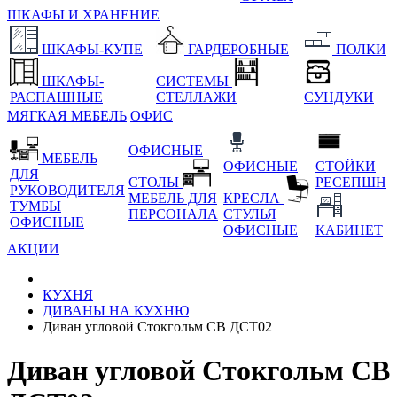
ШКАФЫ И ХРАНЕНИЕ
ШКАФЫ-КУПЕ
ГАРДЕРОБНЫЕ
ПОЛКИ
ШКАФЫ-
СИСТЕМЫ
РАСПАШНЫЕ
СТЕЛЛАЖИ
СУНДУКИ
МЯГКАЯ МЕБЕЛЬ
ОФИС
ОФИСНЫЕ
МЕБЕЛЬ
ОФИСНЫЕ
СТОЙКИ
ДЛЯ
СТОЛЫ
РЕСЕПШН
РУКОВОДИТЕЛЯ
МЕБЕЛЬ ДЛЯ
КРЕСЛА
ТУМБЫ
ПЕРСОНАЛА
СТУЛЬЯ
ОФИСНЫЕ
ОФИСНЫЕ
КАБИНЕТ
АКЦИИ
КУХНЯ
ДИВАНЫ НА КУХНЮ
Диван угловой Стокгольм СВ ДСТ02
Диван угловой Стокгольм СВ