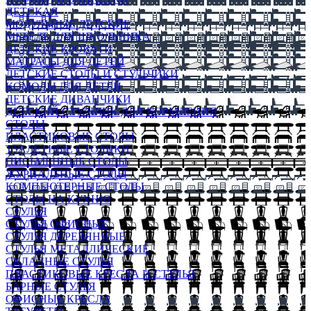
ДЕТСКАЯ
МОДУЛЬНЫЕ ДЕТСКИЕ
МЕБЕЛЬ ДЛЯ ШКОЛЬНИКА
ДЕТСКИЕ КРОВАТИ
МАТРАСЫ ДЛЯ ДЕТЕЙ
ДЕТСКИЕ СТОЛЫ И СТУЛЬЧИКИ
КОМОДЫ ДЛЯ ДЕТЕЙ
ДЕТСКИЕ ДИВАНЧИКИ
ДЕТСКИЙ СТУЛЬЧИК ДЛЯ КОРМЛЕНИЯ
СТОЛЫ
ПЛАСТИКОВЫЕ СТОЛЫ
ТУАЛЕТНЫЕ СТОЛИКИ
ПИСЬМЕННЫЕ СТОЛЫ
ЖУРНАЛЬНЫЕ СТОЛЫ
КОМПЬЮТЕРНЫЕ СТОЛЫ
СТОЛЫ НА КУХНЮ
СТУЛЬЯ
СТУЛЬЯ ОФИСНЫЕ
СТУЛЬЯ ДЕРЕВЯННЫЕ
СТУЛЬЯ МЕТАЛЛИЧЕСКИЕ
СКЛАДНЫЕ СТУЛЬЯ
ПЛАСТИКОВЫЕ КРЕСЛА И СТУЛЬЯ
БАРНЫЕ СТУЛЬЯ
ОФИСНЫЕ КРЕСЛА