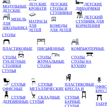
ДЕТСКИЕ
ДЕТСКИЕ
ДЕТСКИЕ
МОДУЛЬНЫЕ
КРОВАТИ
СТОЛЫ И
ДИВАНЧИКИ
ДЕТСКИЕ
СТУЛЬЧИКИ
ДЕТСКИЙ
МЕБЕЛЬ
МАТРАСЫ
СТУЛЬЧИК ДЛЯ
ДЛЯ
ДЛЯ
КОМОДЫ
КОРМЛЕНИЯ
ШКОЛЬНИКА
ДЕТЕЙ
ДЛЯ ДЕТЕЙ
СТОЛЫ
ПЛАСТИКОВЫЕ
ПИСЬМЕННЫЕ
КОМПЬЮТЕРНЫЕ
СТОЛЫ
СТОЛЫ
СТОЛЫ
ТУАЛЕТНЫЕ
ЖУРНАЛЬНЫЕ
СТОЛЫ НА
СТОЛИКИ
СТОЛЫ
КУХНЮ
СТУЛЬЯ
СТУЛЬЯ
СТУЛЬЯ
ПЛАСТИКОВЫЕ
ОФИС
ОФИСНЫЕ
МЕТАЛЛИЧЕСКИЕ
КРЕСЛА И
КРЕС
СТУЛЬЯ
СКЛАДНЫЕ
СТУЛЬЯ
ДЕРЕВЯННЫЕ
СТУЛЬЯ
БАРНЫЕ
ТАБУ
СТУЛЬЯ