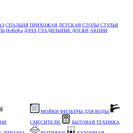
АЗ
СПАЛЬНЯ
ПРИХОЖАЯ
ДЕТСКАЯ
СТОЛЫ
СТУЛЬЯ
ЛЬ
HoReKa
ДАЧА
ГЛАДИЛЬНЫЕ ДОСКИ
АКЦИИ
МОЙКИ
ФИЛЬТРЫ ДЛЯ ВОДЫ
ХНИ
СМЕСИТЕЛИ
БЫТОВАЯ ТЕХНИКА
Е
ДИВАНЫ
ВЫТЯЖКИ
КУХОННАЯ