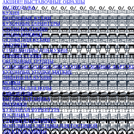
АКЦИЯ!! ВЫСТАВОЧНЫЕ ОБРАЗЦЫ
РАСПРОДАЖА
КУХНЯ
МОДУЛЬНЫЕ КУХНИ
КУХОННЫЕ ГАРНИТУРЫ
СТОЛЫ НА КУХНЮ
СТОЛЫ КНИЖКИ
СТУЛЬЯ ДЛЯ КУХНИ
ТАБУРЕТЫ
СТОЛЕШНИЦЫ ДЛЯ КУХНИ
БАРНЫЕ СТУЛЬЯ
ОБЕДЕННЫЕ ГРУППЫ
СТЕНОВЫЕ ПАНЕЛИ ДЛЯ КУХНИ (КУХОННЫЕ ФАРТУКИ
КУХОННЫЕ УГОЛКИ МЯГКИЕ
ДИВАНЫ НА КУХНЮ
МОЙКИ
ФИЛЬТРЫ ДЛЯ ВОДЫ
СМЕСИТЕЛИ
БЫТОВАЯ ТЕХНИКА
ВЫТЯЖКИ
КУХОННАЯ ФУРНИТУРА
ГОСТИНАЯ
СТЕНКИ В ГОСТИНУЮ
МОДУЛЬНЫЕ СИСТЕМЫ ДЛЯ ГОСТИНОЙ
ЭЛЕКТРОКАМИНЫ