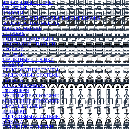
ЖУРНАЛЬНЫЕ СТОЛЫ
ТВ ТУМБЫ
КОМОДЫ
СЕРВАНТЫ ДЛЯ ПОСУДЫ, БАРНЫЕ ШКАФЫ
БЕСКАРКАСНАЯ МЕБЕЛЬ
МЯГКАЯ МЕБЕЛЬ
СПАЛЬНЯ
ИНТЕРЬЕРЫ СПАЛЬНИ
МОДУЛЬНЫЕ СПАЛЬНИ
КРОВАТИ
МАТРАСЫ
ТУАЛЕТНЫЕ СТОЛИКИ
КОМОДЫ
ПРИКРОВАТНЫЕ ТУМБЫ
ГАРДЕРОБНЫЕ СИСТЕМЫ
ЗЕРКАЛА
ЭЛЕКТРОКАМИНЫ
ПРИХОЖАЯ
МАЛЕНЬКИЕ ПРИХОЖИЕ
МОДУЛЬНЫЕ ПРИХОЖИЕ
ОБУВНЫЕ ТУМБЫ
ВЕШАЛКИ
ГАРДЕРОБНЫЕ СИСТЕМЫ
ЗЕРКАЛА
ПУФИКИ И БАНКЕТКИ