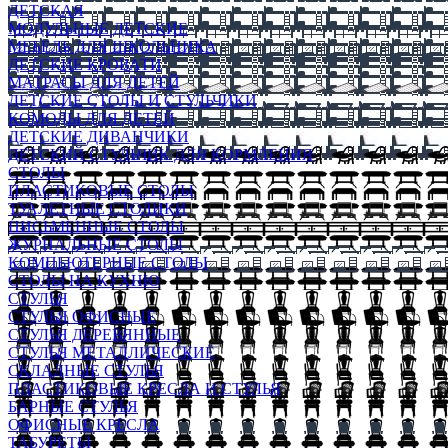
ДЕТСКАЯ
МОДУЛЬНЫЕ ДЕТСКИЕ
МЕБЕЛЬ ДЛЯ ШКОЛЬНИКА
ДЕТСКИЕ КРОВАТИ
МАТРАСЫ ДЛЯ ДЕТЕЙ
ДЕТСКИЕ СТОЛЫ И СТУЛЬЧИКИ
КОМОДЫ ДЛЯ ДЕТЕЙ
ДЕТСКИЕ ДИВАНЧИКИ
ДЕТСКИЙ СТУЛЬЧИК ДЛЯ КОРМЛЕНИЯ
СТОЛЫ
ПЛАСТИКОВЫЕ СТОЛЫ
ТУАЛЕТНЫЕ СТОЛИКИ
ПИСЬМЕННЫЕ СТОЛЫ
ЖУРНАЛЬНЫЕ СТОЛЫ
КОМПЬЮТЕРНЫЕ СТОЛЫ
СТОЛЫ НА КУХНЮ
СТУЛЬЯ
СТУЛЬЯ ОФИСНЫЕ
СТУЛЬЯ ДЕРЕВЯННЫЕ
СТУЛЬЯ МЕТАЛЛИЧЕСКИЕ
СКЛАДНЫЕ СТУЛЬЯ
ПЛАСТИКОВЫЕ КРЕСЛА И СТУЛЬЯ
БАРНЫЕ СТУЛЬЯ
ОФИСНЫЕ КРЕСЛА
ТАБУРЕТЫ