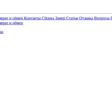
зврат и обмен
Контакты
Сборка
Замер
Статьи
Отзывы
Вопросы
зврат и обмен
ли