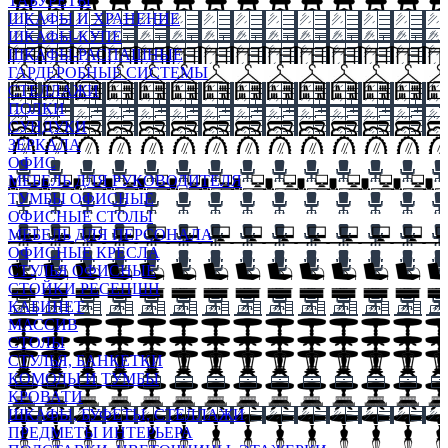
ТАБУРЕТЫ
ШКАФЫ И ХРАНЕНИЕ
ШКАФЫ-КУПЕ
ШКАФЫ-РАСПАШНЫЕ
ГАРДЕРОБНЫЕ СИСТЕМЫ
СТЕЛЛАЖИ
ПОЛКИ
СУНДУКИ
ЗЕРКАЛА
ОФИС
МЕБЕЛЬ ДЛЯ РУКОВОДИТЕЛЯ
ТУМБЫ ОФИСНЫЕ
ОФИСНЫЕ СТОЛЫ
МЕБЕЛЬ ДЛЯ ПЕРСОНАЛА
ОФИСНЫЕ КРЕСЛА
СТУЛЬЯ ОФИСНЫЕ
СТОЙКИ РЕСЕПШН
КАБИНЕТ
МАССИВ
СТОЛЫ
СТУЛЬЯ, БАНКЕТКИ
КОМОДЫ И ТУМБЫ
КРОВАТИ
ШКАФЫ, БУФЕТЫ, СТЕЛЛАЖИ
ПРЕДМЕТЫ ИНТЕРЬЕРА