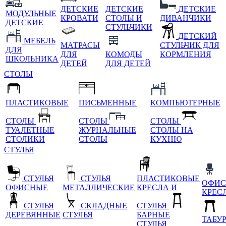
ДЕТСКИЕ
ДЕТСКИЕ
ДЕТСКИЕ
МОДУЛЬНЫЕ
КРОВАТИ
СТОЛЫ И
ДИВАНЧИКИ
ДЕТСКИЕ
СТУЛЬЧИКИ
ДЕТСКИЙ
МЕБЕЛЬ
МАТРАСЫ
СТУЛЬЧИК ДЛЯ
ДЛЯ
ДЛЯ
КОМОДЫ
КОРМЛЕНИЯ
ШКОЛЬНИКА
ДЕТЕЙ
ДЛЯ ДЕТЕЙ
СТОЛЫ
ПЛАСТИКОВЫЕ
ПИСЬМЕННЫЕ
КОМПЬЮТЕРНЫЕ
СТОЛЫ
СТОЛЫ
СТОЛЫ
ТУАЛЕТНЫЕ
ЖУРНАЛЬНЫЕ
СТОЛЫ НА
СТОЛИКИ
СТОЛЫ
КУХНЮ
СТУЛЬЯ
СТУЛЬЯ
СТУЛЬЯ
ПЛАСТИКОВЫЕ
ОФИС
ОФИСНЫЕ
МЕТАЛЛИЧЕСКИЕ
КРЕСЛА И
КРЕС
СТУЛЬЯ
СКЛАДНЫЕ
СТУЛЬЯ
ДЕРЕВЯННЫЕ
СТУЛЬЯ
БАРНЫЕ
ТАБУ
СТУЛЬЯ