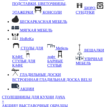
ПОДСТАВКИ, ЦВЕТОЧНИЦЫ,
БЮРО
ЭТАЖЕРКИ
КОНСОЛИ
СУНДУКИ
БЕСКАРКАСНАЯ МЕБЕЛЬ
МЯГКАЯ МЕБЕЛЬ
HoReKa
СТОЛЫ ДЛЯ
Мебель
ВЕШАЛКИ
КАФЕ
лофт
УЛИЧНАЯ
СТУЛЬЯ ДЛЯ
БАРНЫЕ
МЕБЕЛЬ
КАФЕ
СТУЛЬЯ
ГЛАДИЛЬНЫЕ ДОСКИ
ВСТРОЕННАЯ ГЛАДИЛЬНАЯ ДОСКА BELSI
АКЦИИ
СТОЛЕШНИЦЫ ДЛЯ КУХНИ
ДАЧА
×
АКЦИЯ!! ВЫСТАВОЧНЫЕ ОБРАЗЦЫ