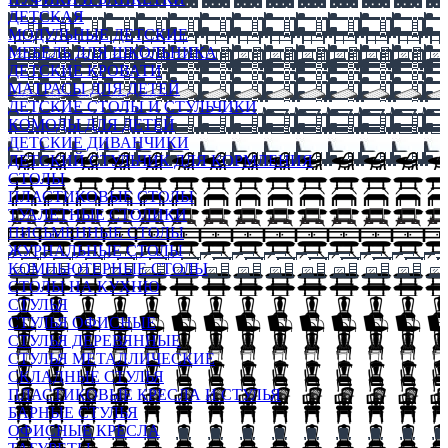
ДЕТСКАЯ
МОДУЛЬНЫЕ ДЕТСКИЕ
МЕБЕЛЬ ДЛЯ ШКОЛЬНИКА
ДЕТСКИЕ КРОВАТИ
МАТРАСЫ ДЛЯ ДЕТЕЙ
ДЕТСКИЕ СТОЛЫ И СТУЛЬЧИКИ
КОМОДЫ ДЛЯ ДЕТЕЙ
ДЕТСКИЕ ДИВАНЧИКИ
ДЕТСКИЙ СТУЛЬЧИК ДЛЯ КОРМЛЕНИЯ
СТОЛЫ
ПЛАСТИКОВЫЕ СТОЛЫ
ТУАЛЕТНЫЕ СТОЛИКИ
ПИСЬМЕННЫЕ СТОЛЫ
ЖУРНАЛЬНЫЕ СТОЛЫ
КОМПЬЮТЕРНЫЕ СТОЛЫ
СТОЛЫ НА КУХНЮ
СТУЛЬЯ
СТУЛЬЯ ОФИСНЫЕ
СТУЛЬЯ ДЕРЕВЯННЫЕ
СТУЛЬЯ МЕТАЛЛИЧЕСКИЕ
СКЛАДНЫЕ СТУЛЬЯ
ПЛАСТИКОВЫЕ КРЕСЛА И СТУЛЬЯ
БАРНЫЕ СТУЛЬЯ
ОФИСНЫЕ КРЕСЛА