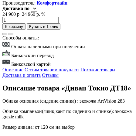
Производитель:
Комфортлайн
Доставка
по
24 960 р.
24 960 р.
%
В корзину
Купить в 1 клик
Способы оплаты:
Оплата наличными при получении
Банковский перевод
Банковской картой
Описание
С этим товаром покупают
Похожие товары
Доставка и оплата
Отзывы
Описание товара «Диван Токио ДТ18»
Обивка основная (сидение,спинка) : экокожа ArtVision 283
Обивка компаньон(ящик,кант по сидению и спинке): экокожа
grazie milk
Размер дивана: от 120 см на выбор