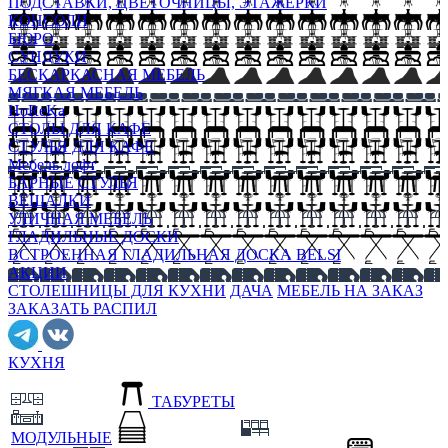
ПОДСТАВКИ, ЦВЕТОЧНИЦЫ, ЭТАЖЕРКИ
КОНСОЛИ
БЮРО
СУНДУКИ
БЕСКАРКАСНАЯ МЕБЕЛЬ
МЯГКАЯ МЕБЕЛЬ
HoReKa
СТОЛЫ ДЛЯ КАФЕ
СТУЛЬЯ ДЛЯ КАФЕ
Мебель лофт
БАРНЫЕ СТУЛЬЯ
ВЕШАЛКИ
УЛИЧНАЯ МЕБЕЛЬ
ГЛАДИЛЬНЫЕ ДОСКИ
ВСТРОЕННАЯ ГЛАДИЛЬНАЯ ДОСКА BELSI
АКЦИИ
СТОЛЕШНИЦЫ ДЛЯ КУХНИ
ДАЧА
МЕБЕЛЬ НА ЗАКАЗ
ЗАКАЗАТЬ РАСПИЛ
КУХНЯ
ТАБУРЕТЫ
МОДУЛЬНЫЕ