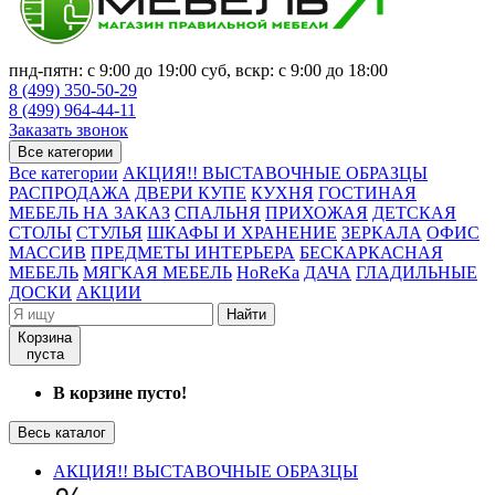
пнд-пятн: с 9:00 до 19:00 суб, вскр: с 9:00 до 18:00
8 (499) 350-50-29
8 (499) 964-44-11
Заказать звонок
Все категории
Все категории
АКЦИЯ!! ВЫСТАВОЧНЫЕ ОБРАЗЦЫ
РАСПРОДАЖА
ДВЕРИ КУПЕ
КУХНЯ
ГОСТИНАЯ
МЕБЕЛЬ НА ЗАКАЗ
СПАЛЬНЯ
ПРИХОЖАЯ
ДЕТСКАЯ
СТОЛЫ
СТУЛЬЯ
ШКАФЫ И ХРАНЕНИЕ
ЗЕРКАЛА
ОФИС
МАССИВ
ПРЕДМЕТЫ ИНТЕРЬЕРА
БЕСКАРКАСНАЯ
МЕБЕЛЬ
МЯГКАЯ МЕБЕЛЬ
HoReKa
ДАЧА
ГЛАДИЛЬНЫЕ
ДОСКИ
АКЦИИ
Найти
Корзина
пуста
В корзине пусто!
Весь каталог
АКЦИЯ!! ВЫСТАВОЧНЫЕ ОБРАЗЦЫ