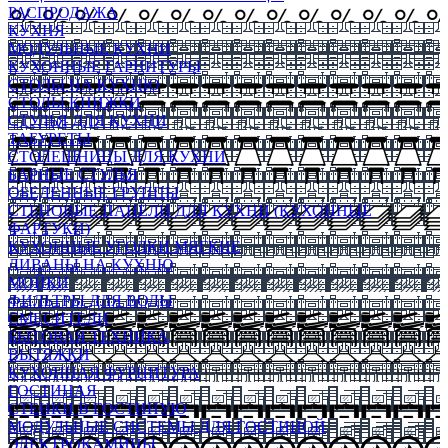
РАСПРОДАЖА
КУХНЯ
МОДУЛЬНЫЕ КУХНИ
КУХОННЫЕ ГАРНИТУРЫ
СТОЛЫ НА КУХНЮ
СТОЛЫ КНИЖКИ
СТУЛЬЯ ДЛЯ КУХНИ
ТАБУРЕТЫ
СТОЛЕШНИЦЫ ДЛЯ КУХНИ
БАРНЫЕ СТУЛЬЯ
ОБЕДЕННЫЕ ГРУППЫ
СТЕНОВЫЕ ПАНЕЛИ ДЛЯ КУХНИ (КУХОННЫЕ
ФАРТУКИ)
КУХОННЫЕ УГОЛКИ МЯГКИЕ
ДИВАНЫ НА КУХНЮ
МОЙКИ
ФИЛЬТРЫ ДЛЯ ВОДЫ
СМЕСИТЕЛИ
БЫТОВАЯ ТЕХНИКА
ВЫТЯЖКИ
КУХОННАЯ ФУРНИТУРА
ГОСТИНАЯ
СТЕНКИ В ГОСТИНУЮ
МОДУЛЬНЫЕ СИСТЕМЫ ДЛЯ ГОСТИНОЙ
ЭЛЕКТРОКАМИНЫ