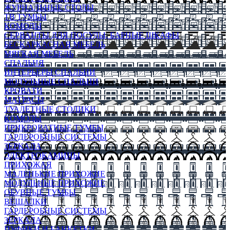
ЖУРНАЛЬНЫЕ СТОЛЫ
ТВ ТУМБЫ
КОМОДЫ
СЕРВАНТЫ ДЛЯ ПОСУДЫ, БАРНЫЕ ШКАФЫ
БЕСКАРКАСНАЯ МЕБЕЛЬ
МЯГКАЯ МЕБЕЛЬ
СПАЛЬНЯ
ИНТЕРЬЕРЫ СПАЛЬНИ
МОДУЛЬНЫЕ СПАЛЬНИ
КРОВАТИ
МАТРАСЫ
ТУАЛЕТНЫЕ СТОЛИКИ
КОМОДЫ
ПРИКРОВАТНЫЕ ТУМБЫ
ГАРДЕРОБНЫЕ СИСТЕМЫ
ЗЕРКАЛА
ЭЛЕКТРОКАМИНЫ
ПРИХОЖАЯ
МАЛЕНЬКИЕ ПРИХОЖИЕ
МОДУЛЬНЫЕ ПРИХОЖИЕ
ОБУВНЫЕ ТУМБЫ
ВЕШАЛКИ
ГАРДЕРОБНЫЕ СИСТЕМЫ
ЗЕРКАЛА
ПУФИКИ И БАНКЕТКИ