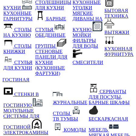
СТОЛЕШНИЦЫ
КУХОННЫЕ
КУХНИ
ДЛЯ КУХНИ
УГОЛКИ
БЫТОВАЯ
КУХОННЫЕ
МЯГКИЕ
ТЕХНИКА
ГАРНИТУРЫ
БАРНЫЕ
ДИВАНЫ НА
СТОЛЫ
СТУЛЬЯ
КУХНЮ
ВЫТЯЖКИ
НА КУХНЮ
ОБЕДЕННЫЕ
МОЙКИ
ФИЛЬТРЫ
СТОЛЫ
ГРУППЫ
ДЛЯ ВОДЫ
КУХОННАЯ
КНИЖКИ
СТЕНОВЫЕ
ФУРНИТУРА
ПАНЕЛИ ДЛЯ
СТУЛЬЯ
КУХНИ
СМЕСИТЕЛИ
ДЛЯ КУХНИ
(КУХОННЫЕ
ФАРТУКИ)
ГОСТИНАЯ
СЕРВАНТЫ
СТЕНКИ В
ДЛЯ ПОСУДЫ,
ЖУРНАЛЬНЫЕ
БАРНЫЕ ШКАФЫ
ГОСТИНУЮ
МОДУЛЬНЫЕ
СТОЛЫ
СИСТЕМЫ ДЛЯ
ТВ ТУМБЫ
БЕСКАРКАСНАЯ
ГОСТИНОЙ
КОМОДЫ
МЕБЕЛЬ
ЭЛЕКТРОКАМИНЫ
МЯГКАЯ МЕБЕЛЬ