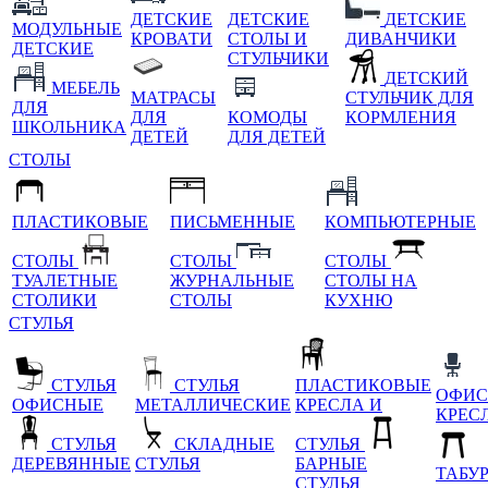
ДЕТСКИЕ
ДЕТСКИЕ
ДЕТСКИЕ
МОДУЛЬНЫЕ
КРОВАТИ
СТОЛЫ И
ДИВАНЧИКИ
ДЕТСКИЕ
СТУЛЬЧИКИ
ДЕТСКИЙ
МЕБЕЛЬ
МАТРАСЫ
СТУЛЬЧИК ДЛЯ
ДЛЯ
ДЛЯ
КОМОДЫ
КОРМЛЕНИЯ
ШКОЛЬНИКА
ДЕТЕЙ
ДЛЯ ДЕТЕЙ
СТОЛЫ
ПЛАСТИКОВЫЕ
ПИСЬМЕННЫЕ
КОМПЬЮТЕРНЫЕ
СТОЛЫ
СТОЛЫ
СТОЛЫ
ТУАЛЕТНЫЕ
ЖУРНАЛЬНЫЕ
СТОЛЫ НА
СТОЛИКИ
СТОЛЫ
КУХНЮ
СТУЛЬЯ
СТУЛЬЯ
СТУЛЬЯ
ПЛАСТИКОВЫЕ
ОФИС
ОФИСНЫЕ
МЕТАЛЛИЧЕСКИЕ
КРЕСЛА И
КРЕС
СТУЛЬЯ
СКЛАДНЫЕ
СТУЛЬЯ
ДЕРЕВЯННЫЕ
СТУЛЬЯ
БАРНЫЕ
ТАБУ
СТУЛЬЯ