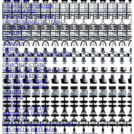
ТАБУРЕТЫ
ШКАФЫ И ХРАНЕНИЕ
ШКАФЫ-КУПЕ
ШКАФЫ-РАСПАШНЫЕ
ГАРДЕРОБНЫЕ СИСТЕМЫ
СТЕЛЛАЖИ
ПОЛКИ
СУНДУКИ
ЗЕРКАЛА
ОФИС
МЕБЕЛЬ ДЛЯ РУКОВОДИТЕЛЯ
ТУМБЫ ОФИСНЫЕ
ОФИСНЫЕ СТОЛЫ
МЕБЕЛЬ ДЛЯ ПЕРСОНАЛА
ОФИСНЫЕ КРЕСЛА
СТУЛЬЯ ОФИСНЫЕ
СТОЙКИ РЕСЕПШН
КАБИНЕТ
МАССИВ
СТОЛЫ
СТУЛЬЯ, БАНКЕТКИ
КОМОДЫ И ТУМБЫ
КРОВАТИ
ШКАФЫ, БУФЕТЫ, СТЕЛЛАЖИ
ПРЕДМЕТЫ ИНТЕРЬЕРА