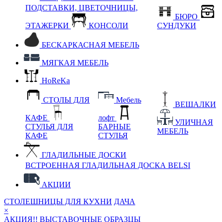
ПОДСТАВКИ, ЦВЕТОЧНИЦЫ,
БЮРО
ЭТАЖЕРКИ
КОНСОЛИ
СУНДУКИ
БЕСКАРКАСНАЯ МЕБЕЛЬ
МЯГКАЯ МЕБЕЛЬ
HoReKa
СТОЛЫ ДЛЯ
Мебель
ВЕШАЛКИ
КАФЕ
лофт
УЛИЧНАЯ
СТУЛЬЯ ДЛЯ
БАРНЫЕ
МЕБЕЛЬ
КАФЕ
СТУЛЬЯ
ГЛАДИЛЬНЫЕ ДОСКИ
ВСТРОЕННАЯ ГЛАДИЛЬНАЯ ДОСКА BELSI
АКЦИИ
СТОЛЕШНИЦЫ ДЛЯ КУХНИ
ДАЧА
×
АКЦИЯ!! ВЫСТАВОЧНЫЕ ОБРАЗЦЫ