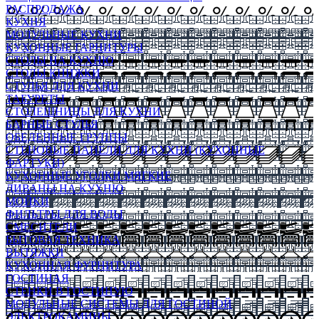
РАСПРОДАЖА
КУХНЯ
МОДУЛЬНЫЕ КУХНИ
КУХОННЫЕ ГАРНИТУРЫ
СТОЛЫ НА КУХНЮ
СТОЛЫ КНИЖКИ
СТУЛЬЯ ДЛЯ КУХНИ
ТАБУРЕТЫ
СТОЛЕШНИЦЫ ДЛЯ КУХНИ
БАРНЫЕ СТУЛЬЯ
ОБЕДЕННЫЕ ГРУППЫ
СТЕНОВЫЕ ПАНЕЛИ ДЛЯ КУХНИ (КУХОННЫЕ
ФАРТУКИ)
КУХОННЫЕ УГОЛКИ МЯГКИЕ
ДИВАНЫ НА КУХНЮ
МОЙКИ
ФИЛЬТРЫ ДЛЯ ВОДЫ
СМЕСИТЕЛИ
БЫТОВАЯ ТЕХНИКА
ВЫТЯЖКИ
КУХОННАЯ ФУРНИТУРА
ГОСТИНАЯ
СТЕНКИ В ГОСТИНУЮ
МОДУЛЬНЫЕ СИСТЕМЫ ДЛЯ ГОСТИНОЙ
ЭЛЕКТРОКАМИНЫ