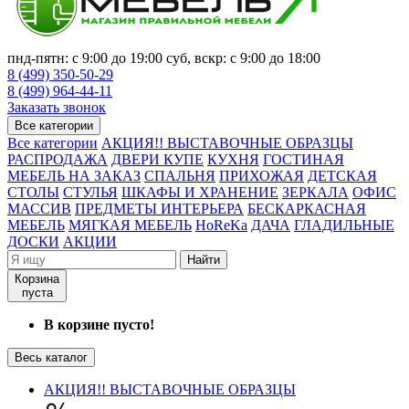
пнд-пятн: с 9:00 до 19:00 суб, вскр: с 9:00 до 18:00
8 (499) 350-50-29
8 (499) 964-44-11
Заказать звонок
Все категории
Все категории
АКЦИЯ!! ВЫСТАВОЧНЫЕ ОБРАЗЦЫ
РАСПРОДАЖА
ДВЕРИ КУПЕ
КУХНЯ
ГОСТИНАЯ
МЕБЕЛЬ НА ЗАКАЗ
СПАЛЬНЯ
ПРИХОЖАЯ
ДЕТСКАЯ
СТОЛЫ
СТУЛЬЯ
ШКАФЫ И ХРАНЕНИЕ
ЗЕРКАЛА
ОФИС
МАССИВ
ПРЕДМЕТЫ ИНТЕРЬЕРА
БЕСКАРКАСНАЯ
МЕБЕЛЬ
МЯГКАЯ МЕБЕЛЬ
HoReKa
ДАЧА
ГЛАДИЛЬНЫЕ
ДОСКИ
АКЦИИ
Найти
Корзина
пуста
В корзине пусто!
Весь каталог
АКЦИЯ!! ВЫСТАВОЧНЫЕ ОБРАЗЦЫ