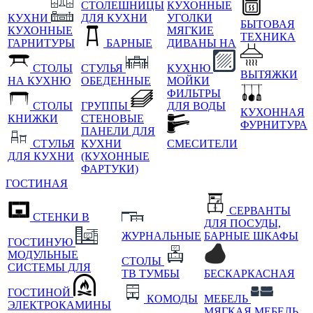
СТОЛЕШНИЦЫ
КУХОННЫЕ
КУХНИ
ДЛЯ КУХНИ
УГОЛКИ
БЫТОВАЯ
КУХОННЫЕ
МЯГКИЕ
ТЕХНИКА
ГАРНИТУРЫ
БАРНЫЕ
ДИВАНЫ НА
СТОЛЫ
СТУЛЬЯ
КУХНЮ
ВЫТЯЖКИ
НА КУХНЮ
ОБЕДЕННЫЕ
МОЙКИ
ФИЛЬТРЫ
СТОЛЫ
ГРУППЫ
ДЛЯ ВОДЫ
КУХОННАЯ
КНИЖКИ
СТЕНОВЫЕ
ФУРНИТУРА
ПАНЕЛИ ДЛЯ
СТУЛЬЯ
КУХНИ
СМЕСИТЕЛИ
ДЛЯ КУХНИ
(КУХОННЫЕ
ФАРТУКИ)
ГОСТИНАЯ
СЕРВАНТЫ
СТЕНКИ В
ДЛЯ ПОСУДЫ,
ЖУРНАЛЬНЫЕ
БАРНЫЕ ШКАФЫ
ГОСТИНУЮ
МОДУЛЬНЫЕ
СТОЛЫ
СИСТЕМЫ ДЛЯ
ТВ ТУМБЫ
БЕСКАРКАСНАЯ
ГОСТИНОЙ
КОМОДЫ
МЕБЕЛЬ
ЭЛЕКТРОКАМИНЫ
МЯГКАЯ МЕБЕЛЬ