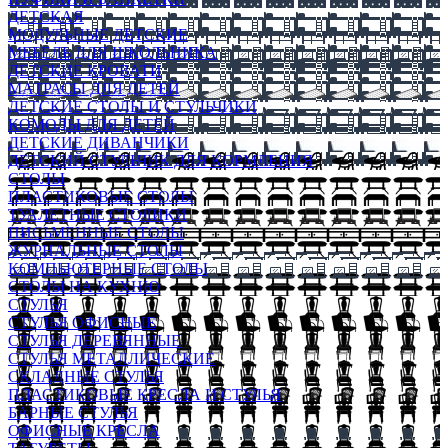
ДЕТСКАЯ
МОДУЛЬНЫЕ ДЕТСКИЕ
МЕБЕЛЬ ДЛЯ ШКОЛЬНИКА
ДЕТСКИЕ КРОВАТИ
МАТРАСЫ ДЛЯ ДЕТЕЙ
ДЕТСКИЕ СТОЛЫ И СТУЛЬЧИКИ
КОМОДЫ ДЛЯ ДЕТЕЙ
ДЕТСКИЕ ДИВАНЧИКИ
ДЕТСКИЙ СТУЛЬЧИК ДЛЯ КОРМЛЕНИЯ
СТОЛЫ
ПЛАСТИКОВЫЕ СТОЛЫ
ТУАЛЕТНЫЕ СТОЛИКИ
ПИСЬМЕННЫЕ СТОЛЫ
ЖУРНАЛЬНЫЕ СТОЛЫ
КОМПЬЮТЕРНЫЕ СТОЛЫ
СТОЛЫ НА КУХНЮ
СТУЛЬЯ
СТУЛЬЯ ОФИСНЫЕ
СТУЛЬЯ ДЕРЕВЯННЫЕ
СТУЛЬЯ МЕТАЛЛИЧЕСКИЕ
СКЛАДНЫЕ СТУЛЬЯ
ПЛАСТИКОВЫЕ КРЕСЛА И СТУЛЬЯ
БАРНЫЕ СТУЛЬЯ
ОФИСНЫЕ КРЕСЛА