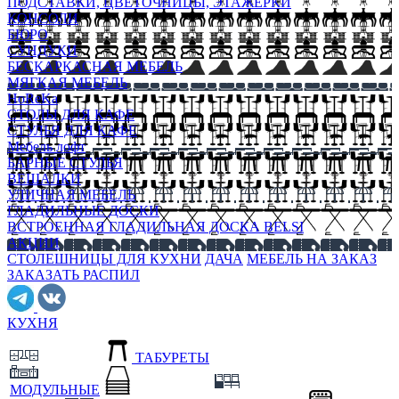
ПОДСТАВКИ, ЦВЕТОЧНИЦЫ, ЭТАЖЕРКИ
КОНСОЛИ
БЮРО
СУНДУКИ
БЕСКАРКАСНАЯ МЕБЕЛЬ
МЯГКАЯ МЕБЕЛЬ
HoReKa
СТОЛЫ ДЛЯ КАФЕ
СТУЛЬЯ ДЛЯ КАФЕ
Мебель лофт
БАРНЫЕ СТУЛЬЯ
ВЕШАЛКИ
УЛИЧНАЯ МЕБЕЛЬ
ГЛАДИЛЬНЫЕ ДОСКИ
ВСТРОЕННАЯ ГЛАДИЛЬНАЯ ДОСКА BELSI
АКЦИИ
СТОЛЕШНИЦЫ ДЛЯ КУХНИ
ДАЧА
МЕБЕЛЬ НА ЗАКАЗ
ЗАКАЗАТЬ РАСПИЛ
КУХНЯ
ТАБУРЕТЫ
МОДУЛЬНЫЕ