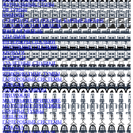
ЖУРНАЛЬНЫЕ СТОЛЫ
ТВ ТУМБЫ
КОМОДЫ
СЕРВАНТЫ ДЛЯ ПОСУДЫ, БАРНЫЕ ШКАФЫ
БЕСКАРКАСНАЯ МЕБЕЛЬ
МЯГКАЯ МЕБЕЛЬ
СПАЛЬНЯ
ИНТЕРЬЕРЫ СПАЛЬНИ
МОДУЛЬНЫЕ СПАЛЬНИ
КРОВАТИ
МАТРАСЫ
ТУАЛЕТНЫЕ СТОЛИКИ
КОМОДЫ
ПРИКРОВАТНЫЕ ТУМБЫ
ГАРДЕРОБНЫЕ СИСТЕМЫ
ЗЕРКАЛА
ЭЛЕКТРОКАМИНЫ
ПРИХОЖАЯ
МАЛЕНЬКИЕ ПРИХОЖИЕ
МОДУЛЬНЫЕ ПРИХОЖИЕ
ОБУВНЫЕ ТУМБЫ
ВЕШАЛКИ
ГАРДЕРОБНЫЕ СИСТЕМЫ
ЗЕРКАЛА
ПУФИКИ И БАНКЕТКИ