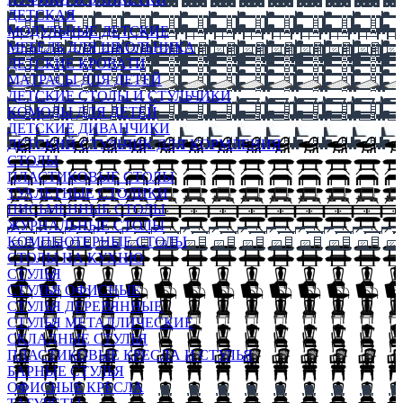
ДЕТСКАЯ
МОДУЛЬНЫЕ ДЕТСКИЕ
МЕБЕЛЬ ДЛЯ ШКОЛЬНИКА
ДЕТСКИЕ КРОВАТИ
МАТРАСЫ ДЛЯ ДЕТЕЙ
ДЕТСКИЕ СТОЛЫ И СТУЛЬЧИКИ
КОМОДЫ ДЛЯ ДЕТЕЙ
ДЕТСКИЕ ДИВАНЧИКИ
ДЕТСКИЙ СТУЛЬЧИК ДЛЯ КОРМЛЕНИЯ
СТОЛЫ
ПЛАСТИКОВЫЕ СТОЛЫ
ТУАЛЕТНЫЕ СТОЛИКИ
ПИСЬМЕННЫЕ СТОЛЫ
ЖУРНАЛЬНЫЕ СТОЛЫ
КОМПЬЮТЕРНЫЕ СТОЛЫ
СТОЛЫ НА КУХНЮ
СТУЛЬЯ
СТУЛЬЯ ОФИСНЫЕ
СТУЛЬЯ ДЕРЕВЯННЫЕ
СТУЛЬЯ МЕТАЛЛИЧЕСКИЕ
СКЛАДНЫЕ СТУЛЬЯ
ПЛАСТИКОВЫЕ КРЕСЛА И СТУЛЬЯ
БАРНЫЕ СТУЛЬЯ
ОФИСНЫЕ КРЕСЛА