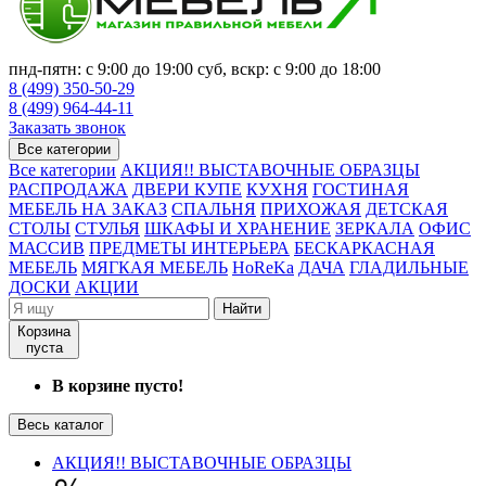
пнд-пятн: с 9:00 до 19:00 суб, вскр: с 9:00 до 18:00
8 (499) 350-50-29
8 (499) 964-44-11
Заказать звонок
Все категории
Все категории
АКЦИЯ!! ВЫСТАВОЧНЫЕ ОБРАЗЦЫ
РАСПРОДАЖА
ДВЕРИ КУПЕ
КУХНЯ
ГОСТИНАЯ
МЕБЕЛЬ НА ЗАКАЗ
СПАЛЬНЯ
ПРИХОЖАЯ
ДЕТСКАЯ
СТОЛЫ
СТУЛЬЯ
ШКАФЫ И ХРАНЕНИЕ
ЗЕРКАЛА
ОФИС
МАССИВ
ПРЕДМЕТЫ ИНТЕРЬЕРА
БЕСКАРКАСНАЯ
МЕБЕЛЬ
МЯГКАЯ МЕБЕЛЬ
HoReKa
ДАЧА
ГЛАДИЛЬНЫЕ
ДОСКИ
АКЦИИ
Найти
Корзина
пуста
В корзине пусто!
Весь каталог
АКЦИЯ!! ВЫСТАВОЧНЫЕ ОБРАЗЦЫ