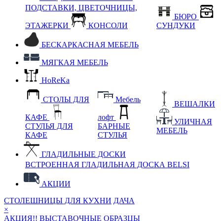
ПОДСТАВКИ, ЦВЕТОЧНИЦЫ,
БЮРО
ЭТАЖЕРКИ
КОНСОЛИ
СУНДУКИ
БЕСКАРКАСНАЯ МЕБЕЛЬ
МЯГКАЯ МЕБЕЛЬ
HoReKa
СТОЛЫ ДЛЯ
Мебель
ВЕШАЛКИ
КАФЕ
лофт
УЛИЧНАЯ
СТУЛЬЯ ДЛЯ
БАРНЫЕ
МЕБЕЛЬ
КАФЕ
СТУЛЬЯ
ГЛАДИЛЬНЫЕ ДОСКИ
ВСТРОЕННАЯ ГЛАДИЛЬНАЯ ДОСКА BELSI
АКЦИИ
СТОЛЕШНИЦЫ ДЛЯ КУХНИ
ДАЧА
×
АКЦИЯ!! ВЫСТАВОЧНЫЕ ОБРАЗЦЫ