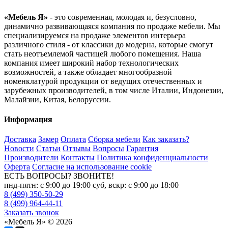
«Мебель Я»
- это современная, молодая и, безусловно,
динамично развивающаяся компания по продаже мебели. Мы
специализируемся на продаже элементов интерьера
различного стиля - от классики до модерна, которые смогут
стать неотъемлемой частицей любого помещения. Наша
компания имеет широкий набор технологических
возможностей, а также обладает многообразной
номенклатурой продукции от ведущих отечественных и
зарубежных производителей, в том числе Италии, Индонезии,
Малайзии, Китая, Белоруссии.
Информация
Доставка
Замер
Оплата
Сборка мебели
Как заказать?
Новости
Статьи
Отзывы
Вопросы
Гарантия
Производители
Контакты
Политика конфиденциальности
Оферта
Согласие на использование cookie
ЕСТЬ ВОПРОСЫ? ЗВОНИТЕ!
пнд-пятн: с 9:00 до 19:00 суб, вскр: с 9:00 до 18:00
8 (499) 350-50-29
8 (499) 964-44-11
Заказать звонок
«Мебель Я» © 2026