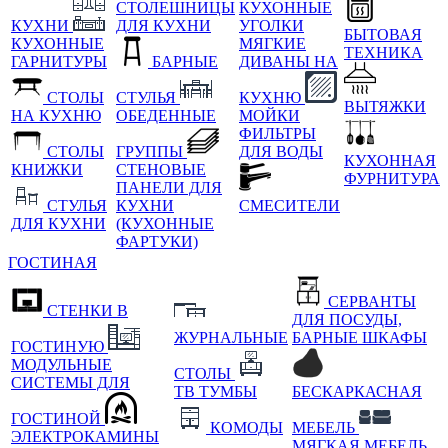
СТОЛЕШНИЦЫ
КУХОННЫЕ
КУХНИ
ДЛЯ КУХНИ
УГОЛКИ
БЫТОВАЯ
КУХОННЫЕ
МЯГКИЕ
ТЕХНИКА
ГАРНИТУРЫ
БАРНЫЕ
ДИВАНЫ НА
СТОЛЫ
СТУЛЬЯ
КУХНЮ
ВЫТЯЖКИ
НА КУХНЮ
ОБЕДЕННЫЕ
МОЙКИ
ФИЛЬТРЫ
СТОЛЫ
ГРУППЫ
ДЛЯ ВОДЫ
КУХОННАЯ
КНИЖКИ
СТЕНОВЫЕ
ФУРНИТУРА
ПАНЕЛИ ДЛЯ
СТУЛЬЯ
КУХНИ
СМЕСИТЕЛИ
ДЛЯ КУХНИ
(КУХОННЫЕ
ФАРТУКИ)
ГОСТИНАЯ
СЕРВАНТЫ
СТЕНКИ В
ДЛЯ ПОСУДЫ,
ЖУРНАЛЬНЫЕ
БАРНЫЕ ШКАФЫ
ГОСТИНУЮ
МОДУЛЬНЫЕ
СТОЛЫ
СИСТЕМЫ ДЛЯ
ТВ ТУМБЫ
БЕСКАРКАСНАЯ
ГОСТИНОЙ
КОМОДЫ
МЕБЕЛЬ
ЭЛЕКТРОКАМИНЫ
МЯГКАЯ МЕБЕЛЬ