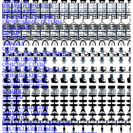
ТАБУРЕТЫ
ШКАФЫ И ХРАНЕНИЕ
ШКАФЫ-КУПЕ
ШКАФЫ-РАСПАШНЫЕ
ГАРДЕРОБНЫЕ СИСТЕМЫ
СТЕЛЛАЖИ
ПОЛКИ
СУНДУКИ
ЗЕРКАЛА
ОФИС
МЕБЕЛЬ ДЛЯ РУКОВОДИТЕЛЯ
ТУМБЫ ОФИСНЫЕ
ОФИСНЫЕ СТОЛЫ
МЕБЕЛЬ ДЛЯ ПЕРСОНАЛА
ОФИСНЫЕ КРЕСЛА
СТУЛЬЯ ОФИСНЫЕ
СТОЙКИ РЕСЕПШН
КАБИНЕТ
МАССИВ
СТОЛЫ
СТУЛЬЯ, БАНКЕТКИ
КОМОДЫ И ТУМБЫ
КРОВАТИ
ШКАФЫ, БУФЕТЫ, СТЕЛЛАЖИ
ПРЕДМЕТЫ ИНТЕРЬЕРА