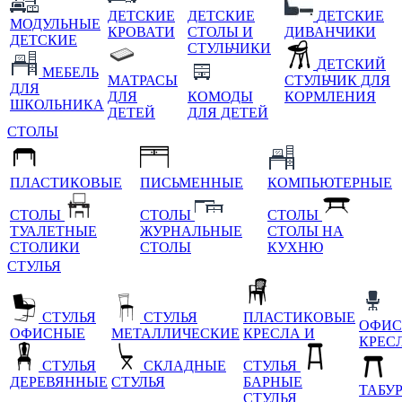
ДЕТСКИЕ
ДЕТСКИЕ
ДЕТСКИЕ
МОДУЛЬНЫЕ
КРОВАТИ
СТОЛЫ И
ДИВАНЧИКИ
ДЕТСКИЕ
СТУЛЬЧИКИ
ДЕТСКИЙ
МЕБЕЛЬ
МАТРАСЫ
СТУЛЬЧИК ДЛЯ
ДЛЯ
ДЛЯ
КОМОДЫ
КОРМЛЕНИЯ
ШКОЛЬНИКА
ДЕТЕЙ
ДЛЯ ДЕТЕЙ
СТОЛЫ
ПЛАСТИКОВЫЕ
ПИСЬМЕННЫЕ
КОМПЬЮТЕРНЫЕ
СТОЛЫ
СТОЛЫ
СТОЛЫ
ТУАЛЕТНЫЕ
ЖУРНАЛЬНЫЕ
СТОЛЫ НА
СТОЛИКИ
СТОЛЫ
КУХНЮ
СТУЛЬЯ
СТУЛЬЯ
СТУЛЬЯ
ПЛАСТИКОВЫЕ
ОФИС
ОФИСНЫЕ
МЕТАЛЛИЧЕСКИЕ
КРЕСЛА И
КРЕС
СТУЛЬЯ
СКЛАДНЫЕ
СТУЛЬЯ
ДЕРЕВЯННЫЕ
СТУЛЬЯ
БАРНЫЕ
ТАБУ
СТУЛЬЯ