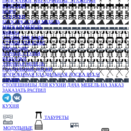
ПОДСТАВКИ, ЦВЕТОЧНИЦЫ, ЭТАЖЕРКИ
КОНСОЛИ
БЮРО
СУНДУКИ
БЕСКАРКАСНАЯ МЕБЕЛЬ
МЯГКАЯ МЕБЕЛЬ
HoReKa
СТОЛЫ ДЛЯ КАФЕ
СТУЛЬЯ ДЛЯ КАФЕ
Мебель лофт
БАРНЫЕ СТУЛЬЯ
ВЕШАЛКИ
УЛИЧНАЯ МЕБЕЛЬ
ГЛАДИЛЬНЫЕ ДОСКИ
ВСТРОЕННАЯ ГЛАДИЛЬНАЯ ДОСКА BELSI
АКЦИИ
СТОЛЕШНИЦЫ ДЛЯ КУХНИ
ДАЧА
МЕБЕЛЬ НА ЗАКАЗ
ЗАКАЗАТЬ РАСПИЛ
КУХНЯ
ТАБУРЕТЫ
МОДУЛЬНЫЕ