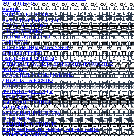
РАСПРОДАЖА
КУХНЯ
МОДУЛЬНЫЕ КУХНИ
КУХОННЫЕ ГАРНИТУРЫ
СТОЛЫ НА КУХНЮ
СТОЛЫ КНИЖКИ
СТУЛЬЯ ДЛЯ КУХНИ
ТАБУРЕТЫ
СТОЛЕШНИЦЫ ДЛЯ КУХНИ
БАРНЫЕ СТУЛЬЯ
ОБЕДЕННЫЕ ГРУППЫ
СТЕНОВЫЕ ПАНЕЛИ ДЛЯ КУХНИ (КУХОННЫЕ
ФАРТУКИ)
КУХОННЫЕ УГОЛКИ МЯГКИЕ
ДИВАНЫ НА КУХНЮ
МОЙКИ
ФИЛЬТРЫ ДЛЯ ВОДЫ
СМЕСИТЕЛИ
БЫТОВАЯ ТЕХНИКА
ВЫТЯЖКИ
КУХОННАЯ ФУРНИТУРА
ГОСТИНАЯ
СТЕНКИ В ГОСТИНУЮ
МОДУЛЬНЫЕ СИСТЕМЫ ДЛЯ ГОСТИНОЙ
ЭЛЕКТРОКАМИНЫ