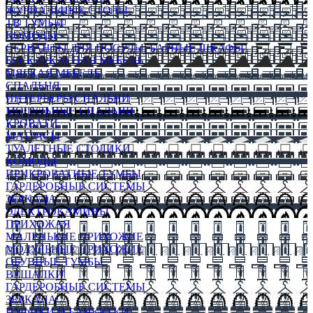
ЖУРНАЛЬНЫЕ СТОЛЫ
ТВ ТУМБЫ
КОМОДЫ
СЕРВАНТЫ ДЛЯ ПОСУДЫ, БАРНЫЕ ШКАФЫ
БЕСКАРКАСНАЯ МЕБЕЛЬ
МЯГКАЯ МЕБЕЛЬ
СПАЛЬНЯ
ИНТЕРЬЕРЫ СПАЛЬНИ
МОДУЛЬНЫЕ СПАЛЬНИ
КРОВАТИ
МАТРАСЫ
ТУАЛЕТНЫЕ СТОЛИКИ
КОМОДЫ
ПРИКРОВАТНЫЕ ТУМБЫ
ГАРДЕРОБНЫЕ СИСТЕМЫ
ЗЕРКАЛА
ЭЛЕКТРОКАМИНЫ
ПРИХОЖАЯ
МАЛЕНЬКИЕ ПРИХОЖИЕ
МОДУЛЬНЫЕ ПРИХОЖИЕ
ОБУВНЫЕ ТУМБЫ
ВЕШАЛКИ
ГАРДЕРОБНЫЕ СИСТЕМЫ
ЗЕРКАЛА
ПУФИКИ И БАНКЕТКИ