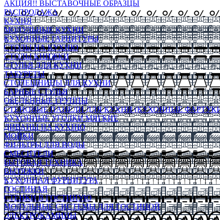
АКЦИЯ!! ВЫСТАВОЧНЫЕ ОБРАЗЦЫ
РАСПРОДАЖА
КУХНЯ
МОДУЛЬНЫЕ КУХНИ
КУХОННЫЕ ГАРНИТУРЫ
СТОЛЫ НА КУХНЮ
СТОЛЫ КНИЖКИ
СТУЛЬЯ ДЛЯ КУХНИ
ТАБУРЕТЫ
СТОЛЕШНИЦЫ ДЛЯ КУХНИ
БАРНЫЕ СТУЛЬЯ
ОБЕДЕННЫЕ ГРУППЫ
СТЕНОВЫЕ ПАНЕЛИ ДЛЯ КУХНИ (КУХОННЫЕ ФАРТУКИ
КУХОННЫЕ УГОЛКИ МЯГКИЕ
ДИВАНЫ НА КУХНЮ
МОЙКИ
ФИЛЬТРЫ ДЛЯ ВОДЫ
СМЕСИТЕЛИ
БЫТОВАЯ ТЕХНИКА
ВЫТЯЖКИ
КУХОННАЯ ФУРНИТУРА
ГОСТИНАЯ
СТЕНКИ В ГОСТИНУЮ
МОДУЛЬНЫЕ СИСТЕМЫ ДЛЯ ГОСТИНОЙ
ЭЛЕКТРОКАМИНЫ