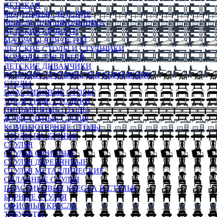
ДЕТСКАЯ
МОДУЛЬНЫЕ ДЕТСКИЕ
МЕБЕЛЬ ДЛЯ ШКОЛЬНИКА
ДЕТСКИЕ КРОВАТИ
МАТРАСЫ ДЛЯ ДЕТЕЙ
ДЕТСКИЕ СТОЛЫ И СТУЛЬЧИКИ
КОМОДЫ ДЛЯ ДЕТЕЙ
ДЕТСКИЕ ДИВАНЧИКИ
ДЕТСКИЙ СТУЛЬЧИК ДЛЯ КОРМЛЕНИЯ
СТОЛЫ
ПЛАСТИКОВЫЕ СТОЛЫ
ТУАЛЕТНЫЕ СТОЛИКИ
ПИСЬМЕННЫЕ СТОЛЫ
ЖУРНАЛЬНЫЕ СТОЛЫ
КОМПЬЮТЕРНЫЕ СТОЛЫ
СТОЛЫ НА КУХНЮ
СТУЛЬЯ
СТУЛЬЯ ОФИСНЫЕ
СТУЛЬЯ ДЕРЕВЯННЫЕ
СТУЛЬЯ МЕТАЛЛИЧЕСКИЕ
СКЛАДНЫЕ СТУЛЬЯ
ПЛАСТИКОВЫЕ КРЕСЛА И СТУЛЬЯ
БАРНЫЕ СТУЛЬЯ
ОФИСНЫЕ КРЕСЛА
ТАБУРЕТЫ