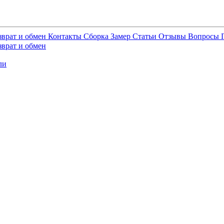
зврат и обмен
Контакты
Сборка
Замер
Статьи
Отзывы
Вопросы
зврат и обмен
ли