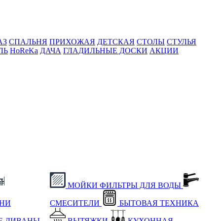
АЗ
СПАЛЬНЯ
ПРИХОЖАЯ
ДЕТСКАЯ
СТОЛЫ
СТУЛЬЯ
ЛЬ
HoReKa
ДАЧА
ГЛАДИЛЬНЫЕ ДОСКИ
АКЦИИ
МОЙКИ
ФИЛЬТРЫ ДЛЯ ВОДЫ
ХНИ
СМЕСИТЕЛИ
БЫТОВАЯ ТЕХНИКА
Е
ДИВАНЫ
ВЫТЯЖКИ
КУХОННАЯ