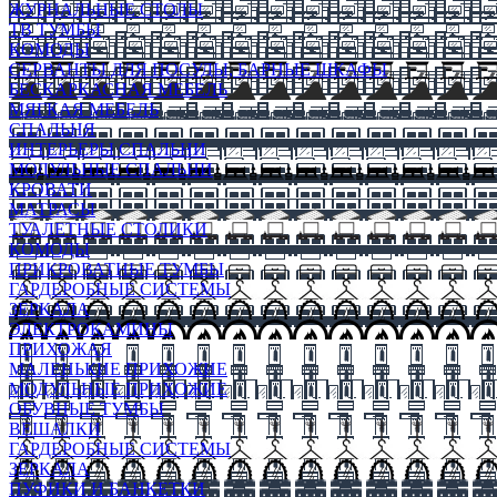
ЖУРНАЛЬНЫЕ СТОЛЫ
ТВ ТУМБЫ
КОМОДЫ
СЕРВАНТЫ ДЛЯ ПОСУДЫ, БАРНЫЕ ШКАФЫ
БЕСКАРКАСНАЯ МЕБЕЛЬ
МЯГКАЯ МЕБЕЛЬ
СПАЛЬНЯ
ИНТЕРЬЕРЫ СПАЛЬНИ
МОДУЛЬНЫЕ СПАЛЬНИ
КРОВАТИ
МАТРАСЫ
ТУАЛЕТНЫЕ СТОЛИКИ
КОМОДЫ
ПРИКРОВАТНЫЕ ТУМБЫ
ГАРДЕРОБНЫЕ СИСТЕМЫ
ЗЕРКАЛА
ЭЛЕКТРОКАМИНЫ
ПРИХОЖАЯ
МАЛЕНЬКИЕ ПРИХОЖИЕ
МОДУЛЬНЫЕ ПРИХОЖИЕ
ОБУВНЫЕ ТУМБЫ
ВЕШАЛКИ
ГАРДЕРОБНЫЕ СИСТЕМЫ
ЗЕРКАЛА
ПУФИКИ И БАНКЕТКИ