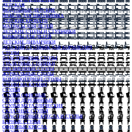
ДЕТСКАЯ
МОДУЛЬНЫЕ ДЕТСКИЕ
МЕБЕЛЬ ДЛЯ ШКОЛЬНИКА
ДЕТСКИЕ КРОВАТИ
МАТРАСЫ ДЛЯ ДЕТЕЙ
ДЕТСКИЕ СТОЛЫ И СТУЛЬЧИКИ
КОМОДЫ ДЛЯ ДЕТЕЙ
ДЕТСКИЕ ДИВАНЧИКИ
ДЕТСКИЙ СТУЛЬЧИК ДЛЯ КОРМЛЕНИЯ
СТОЛЫ
ПЛАСТИКОВЫЕ СТОЛЫ
ТУАЛЕТНЫЕ СТОЛИКИ
ПИСЬМЕННЫЕ СТОЛЫ
ЖУРНАЛЬНЫЕ СТОЛЫ
КОМПЬЮТЕРНЫЕ СТОЛЫ
СТОЛЫ НА КУХНЮ
СТУЛЬЯ
СТУЛЬЯ ОФИСНЫЕ
СТУЛЬЯ ДЕРЕВЯННЫЕ
СТУЛЬЯ МЕТАЛЛИЧЕСКИЕ
СКЛАДНЫЕ СТУЛЬЯ
ПЛАСТИКОВЫЕ КРЕСЛА И СТУЛЬЯ
БАРНЫЕ СТУЛЬЯ
ОФИСНЫЕ КРЕСЛА