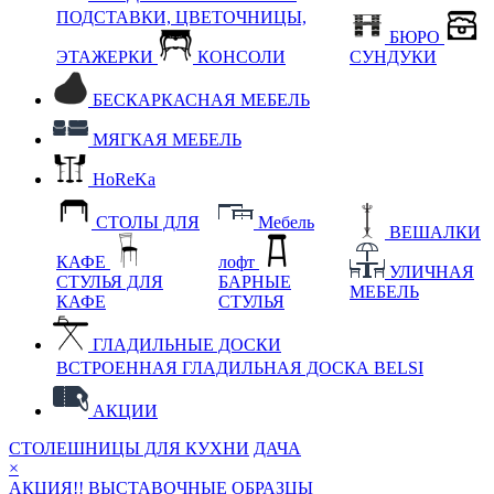
ПОДСТАВКИ, ЦВЕТОЧНИЦЫ,
БЮРО
ЭТАЖЕРКИ
КОНСОЛИ
СУНДУКИ
БЕСКАРКАСНАЯ МЕБЕЛЬ
МЯГКАЯ МЕБЕЛЬ
HoReKa
СТОЛЫ ДЛЯ
Мебель
ВЕШАЛКИ
КАФЕ
лофт
УЛИЧНАЯ
СТУЛЬЯ ДЛЯ
БАРНЫЕ
МЕБЕЛЬ
КАФЕ
СТУЛЬЯ
ГЛАДИЛЬНЫЕ ДОСКИ
ВСТРОЕННАЯ ГЛАДИЛЬНАЯ ДОСКА BELSI
АКЦИИ
СТОЛЕШНИЦЫ ДЛЯ КУХНИ
ДАЧА
×
АКЦИЯ!! ВЫСТАВОЧНЫЕ ОБРАЗЦЫ