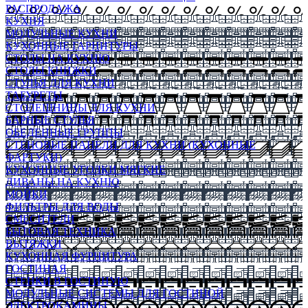
РАСПРОДАЖА
КУХНЯ
МОДУЛЬНЫЕ КУХНИ
КУХОННЫЕ ГАРНИТУРЫ
СТОЛЫ НА КУХНЮ
СТОЛЫ КНИЖКИ
СТУЛЬЯ ДЛЯ КУХНИ
ТАБУРЕТЫ
СТОЛЕШНИЦЫ ДЛЯ КУХНИ
БАРНЫЕ СТУЛЬЯ
ОБЕДЕННЫЕ ГРУППЫ
СТЕНОВЫЕ ПАНЕЛИ ДЛЯ КУХНИ (КУХОННЫЕ
ФАРТУКИ)
КУХОННЫЕ УГОЛКИ МЯГКИЕ
ДИВАНЫ НА КУХНЮ
МОЙКИ
ФИЛЬТРЫ ДЛЯ ВОДЫ
СМЕСИТЕЛИ
БЫТОВАЯ ТЕХНИКА
ВЫТЯЖКИ
КУХОННАЯ ФУРНИТУРА
ГОСТИНАЯ
СТЕНКИ В ГОСТИНУЮ
МОДУЛЬНЫЕ СИСТЕМЫ ДЛЯ ГОСТИНОЙ
ЭЛЕКТРОКАМИНЫ