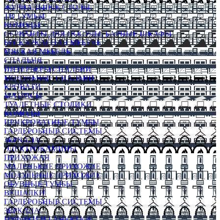
ЖУРНАЛЬНЫЕ СТОЛЫ
ТВ ТУМБЫ
КОМОДЫ
СЕРВАНТЫ ДЛЯ ПОСУДЫ, БАРНЫЕ ШКАФЫ
БЕСКАРКАСНАЯ МЕБЕЛЬ
МЯГКАЯ МЕБЕЛЬ
СПАЛЬНЯ
ИНТЕРЬЕРЫ СПАЛЬНИ
МОДУЛЬНЫЕ СПАЛЬНИ
КРОВАТИ
МАТРАСЫ
ТУАЛЕТНЫЕ СТОЛИКИ
КОМОДЫ
ПРИКРОВАТНЫЕ ТУМБЫ
ГАРДЕРОБНЫЕ СИСТЕМЫ
ЗЕРКАЛА
ЭЛЕКТРОКАМИНЫ
ПРИХОЖАЯ
МАЛЕНЬКИЕ ПРИХОЖИЕ
МОДУЛЬНЫЕ ПРИХОЖИЕ
ОБУВНЫЕ ТУМБЫ
ВЕШАЛКИ
ГАРДЕРОБНЫЕ СИСТЕМЫ
ЗЕРКАЛА
ПУФИКИ И БАНКЕТКИ