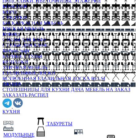
ПОДСТАВКИ, ЦВЕТОЧНИЦЫ, ЭТАЖЕРКИ
КОНСОЛИ
БЮРО
СУНДУКИ
БЕСКАРКАСНАЯ МЕБЕЛЬ
МЯГКАЯ МЕБЕЛЬ
HoReKa
СТОЛЫ ДЛЯ КАФЕ
СТУЛЬЯ ДЛЯ КАФЕ
Мебель лофт
БАРНЫЕ СТУЛЬЯ
ВЕШАЛКИ
УЛИЧНАЯ МЕБЕЛЬ
ГЛАДИЛЬНЫЕ ДОСКИ
ВСТРОЕННАЯ ГЛАДИЛЬНАЯ ДОСКА BELSI
АКЦИИ
СТОЛЕШНИЦЫ ДЛЯ КУХНИ
ДАЧА
МЕБЕЛЬ НА ЗАКАЗ
ЗАКАЗАТЬ РАСПИЛ
КУХНЯ
ТАБУРЕТЫ
МОДУЛЬНЫЕ