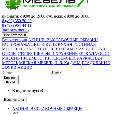
пнд-пятн: с 9:00 до 19:00 суб, вскр: с 9:00 до 18:00
8 (499) 350-50-29
8 (499) 964-44-11
Заказать звонок
Все категории
Все категории
АКЦИЯ!! ВЫСТАВОЧНЫЕ ОБРАЗЦЫ
РАСПРОДАЖА
ДВЕРИ КУПЕ
КУХНЯ
ГОСТИНАЯ
МЕБЕЛЬ НА ЗАКАЗ
СПАЛЬНЯ
ПРИХОЖАЯ
ДЕТСКАЯ
СТОЛЫ
СТУЛЬЯ
ШКАФЫ И ХРАНЕНИЕ
ЗЕРКАЛА
ОФИС
МАССИВ
ПРЕДМЕТЫ ИНТЕРЬЕРА
БЕСКАРКАСНАЯ
МЕБЕЛЬ
МЯГКАЯ МЕБЕЛЬ
HoReKa
ДАЧА
ГЛАДИЛЬНЫЕ
ДОСКИ
АКЦИИ
Найти
Корзина
пуста
В корзине пусто!
Весь каталог
АКЦИЯ!! ВЫСТАВОЧНЫЕ ОБРАЗЦЫ