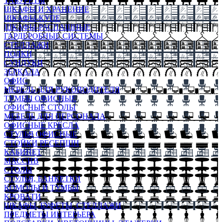
ТАБУРЕТЫ
ШКАФЫ И ХРАНЕНИЕ
ШКАФЫ-КУПЕ
ШКАФЫ-РАСПАШНЫЕ
ГАРДЕРОБНЫЕ СИСТЕМЫ
СТЕЛЛАЖИ
ПОЛКИ
СУНДУКИ
ЗЕРКАЛА
ОФИС
МЕБЕЛЬ ДЛЯ РУКОВОДИТЕЛЯ
ТУМБЫ ОФИСНЫЕ
ОФИСНЫЕ СТОЛЫ
МЕБЕЛЬ ДЛЯ ПЕРСОНАЛА
ОФИСНЫЕ КРЕСЛА
СТУЛЬЯ ОФИСНЫЕ
СТОЙКИ РЕСЕПШН
КАБИНЕТ
МАССИВ
СТОЛЫ
СТУЛЬЯ, БАНКЕТКИ
КОМОДЫ И ТУМБЫ
КРОВАТИ
ШКАФЫ, БУФЕТЫ, СТЕЛЛАЖИ
ПРЕДМЕТЫ ИНТЕРЬЕРА