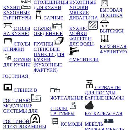
СТОЛЕШНИЦЫ
КУХОННЫЕ
КУХНИ
ДЛЯ КУХНИ
УГОЛКИ
БЫТОВАЯ
КУХОННЫЕ
МЯГКИЕ
ТЕХНИКА
ГАРНИТУРЫ
БАРНЫЕ
ДИВАНЫ НА
СТОЛЫ
СТУЛЬЯ
КУХНЮ
ВЫТЯЖКИ
НА КУХНЮ
ОБЕДЕННЫЕ
МОЙКИ
ФИЛЬТРЫ
СТОЛЫ
ГРУППЫ
ДЛЯ ВОДЫ
КУХОННАЯ
КНИЖКИ
СТЕНОВЫЕ
ФУРНИТУРА
ПАНЕЛИ ДЛЯ
СТУЛЬЯ
КУХНИ
СМЕСИТЕЛИ
ДЛЯ КУХНИ
(КУХОННЫЕ
ФАРТУКИ)
ГОСТИНАЯ
СЕРВАНТЫ
СТЕНКИ В
ДЛЯ ПОСУДЫ,
ЖУРНАЛЬНЫЕ
БАРНЫЕ ШКАФЫ
ГОСТИНУЮ
МОДУЛЬНЫЕ
СТОЛЫ
СИСТЕМЫ ДЛЯ
ТВ ТУМБЫ
БЕСКАРКАСНАЯ
ГОСТИНОЙ
КОМОДЫ
МЕБЕЛЬ
ЭЛЕКТРОКАМИНЫ
МЯГКАЯ МЕБЕЛЬ