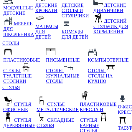
ДЕТСКИЕ
ДЕТСКИЕ
ДЕТСКИЕ
МОДУЛЬНЫЕ
КРОВАТИ
СТОЛЫ И
ДИВАНЧИКИ
ДЕТСКИЕ
СТУЛЬЧИКИ
ДЕТСКИЙ
МЕБЕЛЬ
МАТРАСЫ
СТУЛЬЧИК ДЛЯ
ДЛЯ
ДЛЯ
КОМОДЫ
КОРМЛЕНИЯ
ШКОЛЬНИКА
ДЕТЕЙ
ДЛЯ ДЕТЕЙ
СТОЛЫ
ПЛАСТИКОВЫЕ
ПИСЬМЕННЫЕ
КОМПЬЮТЕРНЫЕ
СТОЛЫ
СТОЛЫ
СТОЛЫ
ТУАЛЕТНЫЕ
ЖУРНАЛЬНЫЕ
СТОЛЫ НА
СТОЛИКИ
СТОЛЫ
КУХНЮ
СТУЛЬЯ
СТУЛЬЯ
СТУЛЬЯ
ПЛАСТИКОВЫЕ
ОФИС
ОФИСНЫЕ
МЕТАЛЛИЧЕСКИЕ
КРЕСЛА И
КРЕС
СТУЛЬЯ
СКЛАДНЫЕ
СТУЛЬЯ
ДЕРЕВЯННЫЕ
СТУЛЬЯ
БАРНЫЕ
ТАБУ
СТУЛЬЯ