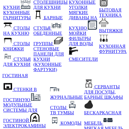
СТОЛЕШНИЦЫ
КУХОННЫЕ
КУХНИ
ДЛЯ КУХНИ
УГОЛКИ
БЫТОВАЯ
КУХОННЫЕ
МЯГКИЕ
ТЕХНИКА
ГАРНИТУРЫ
БАРНЫЕ
ДИВАНЫ НА
СТОЛЫ
СТУЛЬЯ
КУХНЮ
ВЫТЯЖКИ
НА КУХНЮ
ОБЕДЕННЫЕ
МОЙКИ
ФИЛЬТРЫ
СТОЛЫ
ГРУППЫ
ДЛЯ ВОДЫ
КУХОННАЯ
КНИЖКИ
СТЕНОВЫЕ
ФУРНИТУРА
ПАНЕЛИ ДЛЯ
СТУЛЬЯ
КУХНИ
СМЕСИТЕЛИ
ДЛЯ КУХНИ
(КУХОННЫЕ
ФАРТУКИ)
ГОСТИНАЯ
СЕРВАНТЫ
СТЕНКИ В
ДЛЯ ПОСУДЫ,
ЖУРНАЛЬНЫЕ
БАРНЫЕ ШКАФЫ
ГОСТИНУЮ
МОДУЛЬНЫЕ
СТОЛЫ
СИСТЕМЫ ДЛЯ
ТВ ТУМБЫ
БЕСКАРКАСНАЯ
ГОСТИНОЙ
КОМОДЫ
МЕБЕЛЬ
ЭЛЕКТРОКАМИНЫ
МЯГКАЯ МЕБЕЛЬ