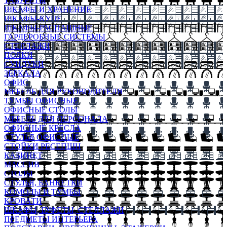
ТАБУРЕТЫ
ШКАФЫ И ХРАНЕНИЕ
ШКАФЫ-КУПЕ
ШКАФЫ-РАСПАШНЫЕ
ГАРДЕРОБНЫЕ СИСТЕМЫ
СТЕЛЛАЖИ
ПОЛКИ
СУНДУКИ
ЗЕРКАЛА
ОФИС
МЕБЕЛЬ ДЛЯ РУКОВОДИТЕЛЯ
ТУМБЫ ОФИСНЫЕ
ОФИСНЫЕ СТОЛЫ
МЕБЕЛЬ ДЛЯ ПЕРСОНАЛА
ОФИСНЫЕ КРЕСЛА
СТУЛЬЯ ОФИСНЫЕ
СТОЙКИ РЕСЕПШН
КАБИНЕТ
МАССИВ
СТОЛЫ
СТУЛЬЯ, БАНКЕТКИ
КОМОДЫ И ТУМБЫ
КРОВАТИ
ШКАФЫ, БУФЕТЫ, СТЕЛЛАЖИ
ПРЕДМЕТЫ ИНТЕРЬЕРА