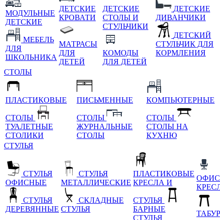
ДЕТСКИЕ
ДЕТСКИЕ
ДЕТСКИЕ
МОДУЛЬНЫЕ
КРОВАТИ
СТОЛЫ И
ДИВАНЧИКИ
ДЕТСКИЕ
СТУЛЬЧИКИ
ДЕТСКИЙ
МЕБЕЛЬ
МАТРАСЫ
СТУЛЬЧИК ДЛЯ
ДЛЯ
ДЛЯ
КОМОДЫ
КОРМЛЕНИЯ
ШКОЛЬНИКА
ДЕТЕЙ
ДЛЯ ДЕТЕЙ
СТОЛЫ
ПЛАСТИКОВЫЕ
ПИСЬМЕННЫЕ
КОМПЬЮТЕРНЫЕ
СТОЛЫ
СТОЛЫ
СТОЛЫ
ТУАЛЕТНЫЕ
ЖУРНАЛЬНЫЕ
СТОЛЫ НА
СТОЛИКИ
СТОЛЫ
КУХНЮ
СТУЛЬЯ
СТУЛЬЯ
СТУЛЬЯ
ПЛАСТИКОВЫЕ
ОФИС
ОФИСНЫЕ
МЕТАЛЛИЧЕСКИЕ
КРЕСЛА И
КРЕС
СТУЛЬЯ
СКЛАДНЫЕ
СТУЛЬЯ
ДЕРЕВЯННЫЕ
СТУЛЬЯ
БАРНЫЕ
ТАБУ
СТУЛЬЯ