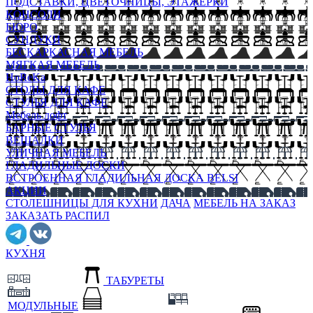
ПОДСТАВКИ, ЦВЕТОЧНИЦЫ, ЭТАЖЕРКИ
КОНСОЛИ
БЮРО
СУНДУКИ
БЕСКАРКАСНАЯ МЕБЕЛЬ
МЯГКАЯ МЕБЕЛЬ
HoReKa
СТОЛЫ ДЛЯ КАФЕ
СТУЛЬЯ ДЛЯ КАФЕ
Мебель лофт
БАРНЫЕ СТУЛЬЯ
ВЕШАЛКИ
УЛИЧНАЯ МЕБЕЛЬ
ГЛАДИЛЬНЫЕ ДОСКИ
ВСТРОЕННАЯ ГЛАДИЛЬНАЯ ДОСКА BELSI
АКЦИИ
СТОЛЕШНИЦЫ ДЛЯ КУХНИ
ДАЧА
МЕБЕЛЬ НА ЗАКАЗ
ЗАКАЗАТЬ РАСПИЛ
КУХНЯ
ТАБУРЕТЫ
МОДУЛЬНЫЕ