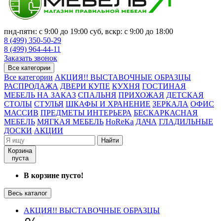
пнд-пятн: с 9:00 до 19:00 суб, вскр: с 9:00 до 18:00
8 (499) 350-50-29
8 (499) 964-44-11
Заказать звонок
Все категории
Все категории
АКЦИЯ!! ВЫСТАВОЧНЫЕ ОБРАЗЦЫ
РАСПРОДАЖА
ДВЕРИ КУПЕ
КУХНЯ
ГОСТИНАЯ
МЕБЕЛЬ НА ЗАКАЗ
СПАЛЬНЯ
ПРИХОЖАЯ
ДЕТСКАЯ
СТОЛЫ
СТУЛЬЯ
ШКАФЫ И ХРАНЕНИЕ
ЗЕРКАЛА
ОФИС
МАССИВ
ПРЕДМЕТЫ ИНТЕРЬЕРА
БЕСКАРКАСНАЯ
МЕБЕЛЬ
МЯГКАЯ МЕБЕЛЬ
HoReKa
ДАЧА
ГЛАДИЛЬНЫЕ
ДОСКИ
АКЦИИ
Найти
Корзина
пуста
В корзине пусто!
Весь каталог
АКЦИЯ!! ВЫСТАВОЧНЫЕ ОБРАЗЦЫ