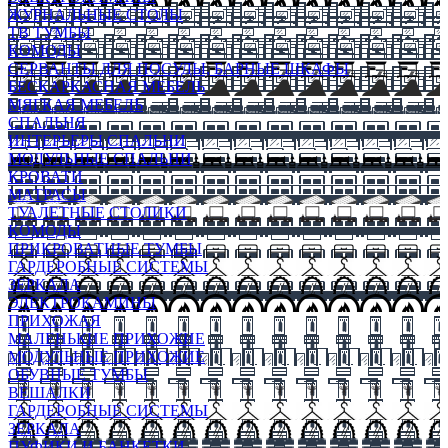
ЖУРНАЛЬНЫЕ СТОЛЫ
ТВ ТУМБЫ
КОМОДЫ
СЕРВАНТЫ ДЛЯ ПОСУДЫ, БАРНЫЕ ШКАФЫ
БЕСКАРКАСНАЯ МЕБЕЛЬ
МЯГКАЯ МЕБЕЛЬ
СПАЛЬНЯ
ИНТЕРЬЕРЫ СПАЛЬНИ
МОДУЛЬНЫЕ СПАЛЬНИ
КРОВАТИ
МАТРАСЫ
ТУАЛЕТНЫЕ СТОЛИКИ
КОМОДЫ
ПРИКРОВАТНЫЕ ТУМБЫ
ГАРДЕРОБНЫЕ СИСТЕМЫ
ЗЕРКАЛА
ЭЛЕКТРОКАМИНЫ
ПРИХОЖАЯ
МАЛЕНЬКИЕ ПРИХОЖИЕ
МОДУЛЬНЫЕ ПРИХОЖИЕ
ОБУВНЫЕ ТУМБЫ
ВЕШАЛКИ
ГАРДЕРОБНЫЕ СИСТЕМЫ
ЗЕРКАЛА
ПУФИКИ И БАНКЕТКИ