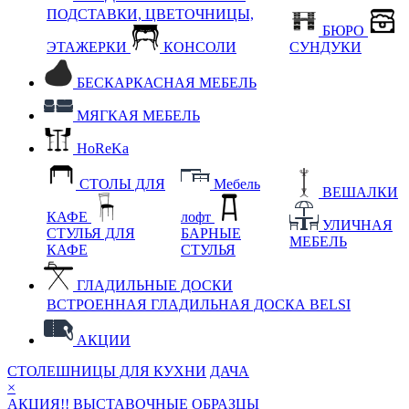
ПОДСТАВКИ, ЦВЕТОЧНИЦЫ,
БЮРО
ЭТАЖЕРКИ
КОНСОЛИ
СУНДУКИ
БЕСКАРКАСНАЯ МЕБЕЛЬ
МЯГКАЯ МЕБЕЛЬ
HoReKa
СТОЛЫ ДЛЯ
Мебель
ВЕШАЛКИ
КАФЕ
лофт
УЛИЧНАЯ
СТУЛЬЯ ДЛЯ
БАРНЫЕ
МЕБЕЛЬ
КАФЕ
СТУЛЬЯ
ГЛАДИЛЬНЫЕ ДОСКИ
ВСТРОЕННАЯ ГЛАДИЛЬНАЯ ДОСКА BELSI
АКЦИИ
СТОЛЕШНИЦЫ ДЛЯ КУХНИ
ДАЧА
×
АКЦИЯ!! ВЫСТАВОЧНЫЕ ОБРАЗЦЫ