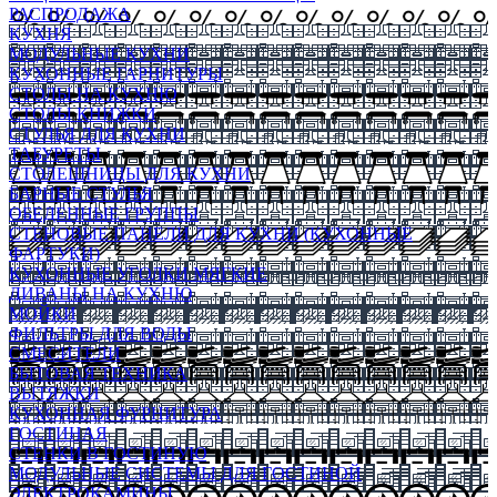
РАСПРОДАЖА
КУХНЯ
МОДУЛЬНЫЕ КУХНИ
КУХОННЫЕ ГАРНИТУРЫ
СТОЛЫ НА КУХНЮ
СТОЛЫ КНИЖКИ
СТУЛЬЯ ДЛЯ КУХНИ
ТАБУРЕТЫ
СТОЛЕШНИЦЫ ДЛЯ КУХНИ
БАРНЫЕ СТУЛЬЯ
ОБЕДЕННЫЕ ГРУППЫ
СТЕНОВЫЕ ПАНЕЛИ ДЛЯ КУХНИ (КУХОННЫЕ
ФАРТУКИ)
КУХОННЫЕ УГОЛКИ МЯГКИЕ
ДИВАНЫ НА КУХНЮ
МОЙКИ
ФИЛЬТРЫ ДЛЯ ВОДЫ
СМЕСИТЕЛИ
БЫТОВАЯ ТЕХНИКА
ВЫТЯЖКИ
КУХОННАЯ ФУРНИТУРА
ГОСТИНАЯ
СТЕНКИ В ГОСТИНУЮ
МОДУЛЬНЫЕ СИСТЕМЫ ДЛЯ ГОСТИНОЙ
ЭЛЕКТРОКАМИНЫ