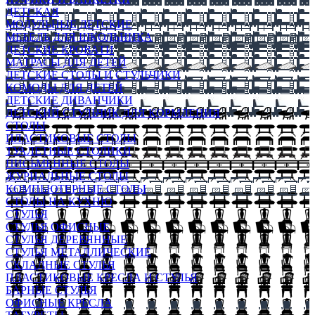
ДЕТСКАЯ
МОДУЛЬНЫЕ ДЕТСКИЕ
МЕБЕЛЬ ДЛЯ ШКОЛЬНИКА
ДЕТСКИЕ КРОВАТИ
МАТРАСЫ ДЛЯ ДЕТЕЙ
ДЕТСКИЕ СТОЛЫ И СТУЛЬЧИКИ
КОМОДЫ ДЛЯ ДЕТЕЙ
ДЕТСКИЕ ДИВАНЧИКИ
ДЕТСКИЙ СТУЛЬЧИК ДЛЯ КОРМЛЕНИЯ
СТОЛЫ
ПЛАСТИКОВЫЕ СТОЛЫ
ТУАЛЕТНЫЕ СТОЛИКИ
ПИСЬМЕННЫЕ СТОЛЫ
ЖУРНАЛЬНЫЕ СТОЛЫ
КОМПЬЮТЕРНЫЕ СТОЛЫ
СТОЛЫ НА КУХНЮ
СТУЛЬЯ
СТУЛЬЯ ОФИСНЫЕ
СТУЛЬЯ ДЕРЕВЯННЫЕ
СТУЛЬЯ МЕТАЛЛИЧЕСКИЕ
СКЛАДНЫЕ СТУЛЬЯ
ПЛАСТИКОВЫЕ КРЕСЛА И СТУЛЬЯ
БАРНЫЕ СТУЛЬЯ
ОФИСНЫЕ КРЕСЛА