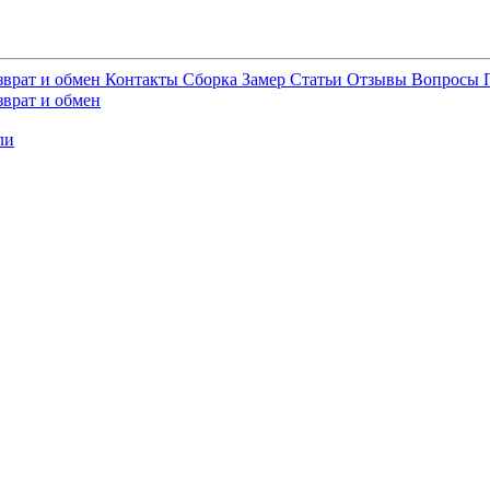
зврат и обмен
Контакты
Сборка
Замер
Статьи
Отзывы
Вопросы
зврат и обмен
ли