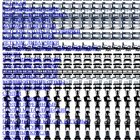
ДЕТСКАЯ
МОДУЛЬНЫЕ ДЕТСКИЕ
МЕБЕЛЬ ДЛЯ ШКОЛЬНИКА
ДЕТСКИЕ КРОВАТИ
МАТРАСЫ ДЛЯ ДЕТЕЙ
ДЕТСКИЕ СТОЛЫ И СТУЛЬЧИКИ
КОМОДЫ ДЛЯ ДЕТЕЙ
ДЕТСКИЕ ДИВАНЧИКИ
ДЕТСКИЙ СТУЛЬЧИК ДЛЯ КОРМЛЕНИЯ
СТОЛЫ
ПЛАСТИКОВЫЕ СТОЛЫ
ТУАЛЕТНЫЕ СТОЛИКИ
ПИСЬМЕННЫЕ СТОЛЫ
ЖУРНАЛЬНЫЕ СТОЛЫ
КОМПЬЮТЕРНЫЕ СТОЛЫ
СТОЛЫ НА КУХНЮ
СТУЛЬЯ
СТУЛЬЯ ОФИСНЫЕ
СТУЛЬЯ ДЕРЕВЯННЫЕ
СТУЛЬЯ МЕТАЛЛИЧЕСКИЕ
СКЛАДНЫЕ СТУЛЬЯ
ПЛАСТИКОВЫЕ КРЕСЛА И СТУЛЬЯ
БАРНЫЕ СТУЛЬЯ
ОФИСНЫЕ КРЕСЛА
ТАБУРЕТЫ