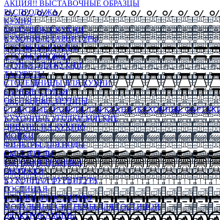
АКЦИЯ!! ВЫСТАВОЧНЫЕ ОБРАЗЦЫ
РАСПРОДАЖА
КУХНЯ
МОДУЛЬНЫЕ КУХНИ
КУХОННЫЕ ГАРНИТУРЫ
СТОЛЫ НА КУХНЮ
СТОЛЫ КНИЖКИ
СТУЛЬЯ ДЛЯ КУХНИ
ТАБУРЕТЫ
СТОЛЕШНИЦЫ ДЛЯ КУХНИ
БАРНЫЕ СТУЛЬЯ
ОБЕДЕННЫЕ ГРУППЫ
СТЕНОВЫЕ ПАНЕЛИ ДЛЯ КУХНИ (КУХОННЫЕ ФАРТУКИ
КУХОННЫЕ УГОЛКИ МЯГКИЕ
ДИВАНЫ НА КУХНЮ
МОЙКИ
ФИЛЬТРЫ ДЛЯ ВОДЫ
СМЕСИТЕЛИ
БЫТОВАЯ ТЕХНИКА
ВЫТЯЖКИ
КУХОННАЯ ФУРНИТУРА
ГОСТИНАЯ
СТЕНКИ В ГОСТИНУЮ
МОДУЛЬНЫЕ СИСТЕМЫ ДЛЯ ГОСТИНОЙ
ЭЛЕКТРОКАМИНЫ