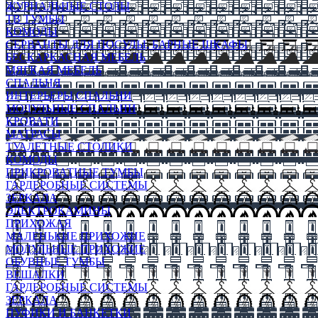
ЖУРНАЛЬНЫЕ СТОЛЫ
ТВ ТУМБЫ
КОМОДЫ
СЕРВАНТЫ ДЛЯ ПОСУДЫ, БАРНЫЕ ШКАФЫ
БЕСКАРКАСНАЯ МЕБЕЛЬ
МЯГКАЯ МЕБЕЛЬ
СПАЛЬНЯ
ИНТЕРЬЕРЫ СПАЛЬНИ
МОДУЛЬНЫЕ СПАЛЬНИ
КРОВАТИ
МАТРАСЫ
ТУАЛЕТНЫЕ СТОЛИКИ
КОМОДЫ
ПРИКРОВАТНЫЕ ТУМБЫ
ГАРДЕРОБНЫЕ СИСТЕМЫ
ЗЕРКАЛА
ЭЛЕКТРОКАМИНЫ
ПРИХОЖАЯ
МАЛЕНЬКИЕ ПРИХОЖИЕ
МОДУЛЬНЫЕ ПРИХОЖИЕ
ОБУВНЫЕ ТУМБЫ
ВЕШАЛКИ
ГАРДЕРОБНЫЕ СИСТЕМЫ
ЗЕРКАЛА
ПУФИКИ И БАНКЕТКИ