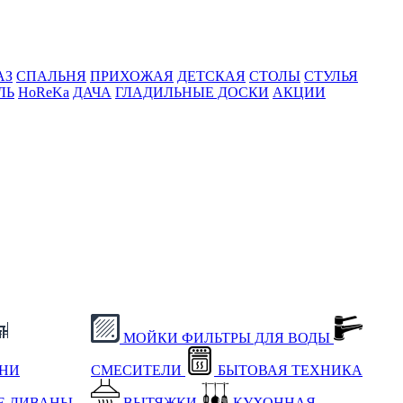
АЗ
СПАЛЬНЯ
ПРИХОЖАЯ
ДЕТСКАЯ
СТОЛЫ
СТУЛЬЯ
ЛЬ
HoReKa
ДАЧА
ГЛАДИЛЬНЫЕ ДОСКИ
АКЦИИ
МОЙКИ
ФИЛЬТРЫ ДЛЯ ВОДЫ
ХНИ
СМЕСИТЕЛИ
БЫТОВАЯ ТЕХНИКА
Е
ДИВАНЫ
ВЫТЯЖКИ
КУХОННАЯ