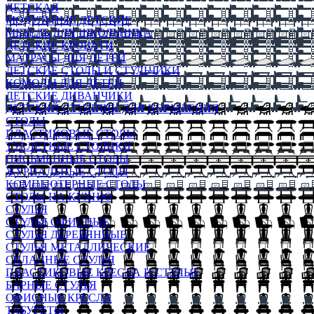
ДЕТСКАЯ
МОДУЛЬНЫЕ ДЕТСКИЕ
МЕБЕЛЬ ДЛЯ ШКОЛЬНИКА
ДЕТСКИЕ КРОВАТИ
МАТРАСЫ ДЛЯ ДЕТЕЙ
ДЕТСКИЕ СТОЛЫ И СТУЛЬЧИКИ
КОМОДЫ ДЛЯ ДЕТЕЙ
ДЕТСКИЕ ДИВАНЧИКИ
ДЕТСКИЙ СТУЛЬЧИК ДЛЯ КОРМЛЕНИЯ
СТОЛЫ
ПЛАСТИКОВЫЕ СТОЛЫ
ТУАЛЕТНЫЕ СТОЛИКИ
ПИСЬМЕННЫЕ СТОЛЫ
ЖУРНАЛЬНЫЕ СТОЛЫ
КОМПЬЮТЕРНЫЕ СТОЛЫ
СТОЛЫ НА КУХНЮ
СТУЛЬЯ
СТУЛЬЯ ОФИСНЫЕ
СТУЛЬЯ ДЕРЕВЯННЫЕ
СТУЛЬЯ МЕТАЛЛИЧЕСКИЕ
СКЛАДНЫЕ СТУЛЬЯ
ПЛАСТИКОВЫЕ КРЕСЛА И СТУЛЬЯ
БАРНЫЕ СТУЛЬЯ
ОФИСНЫЕ КРЕСЛА
ТАБУРЕТЫ