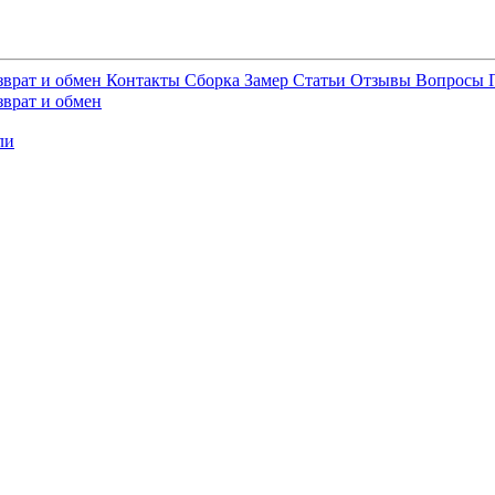
зврат и обмен
Контакты
Сборка
Замер
Статьи
Отзывы
Вопросы
зврат и обмен
ли