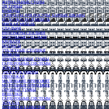
ЖУРНАЛЬНЫЕ СТОЛЫ
ТВ ТУМБЫ
КОМОДЫ
СЕРВАНТЫ ДЛЯ ПОСУДЫ, БАРНЫЕ ШКАФЫ
БЕСКАРКАСНАЯ МЕБЕЛЬ
МЯГКАЯ МЕБЕЛЬ
СПАЛЬНЯ
ИНТЕРЬЕРЫ СПАЛЬНИ
МОДУЛЬНЫЕ СПАЛЬНИ
КРОВАТИ
МАТРАСЫ
ТУАЛЕТНЫЕ СТОЛИКИ
КОМОДЫ
ПРИКРОВАТНЫЕ ТУМБЫ
ГАРДЕРОБНЫЕ СИСТЕМЫ
ЗЕРКАЛА
ЭЛЕКТРОКАМИНЫ
ПРИХОЖАЯ
МАЛЕНЬКИЕ ПРИХОЖИЕ
МОДУЛЬНЫЕ ПРИХОЖИЕ
ОБУВНЫЕ ТУМБЫ
ВЕШАЛКИ
ГАРДЕРОБНЫЕ СИСТЕМЫ
ЗЕРКАЛА
ПУФИКИ И БАНКЕТКИ