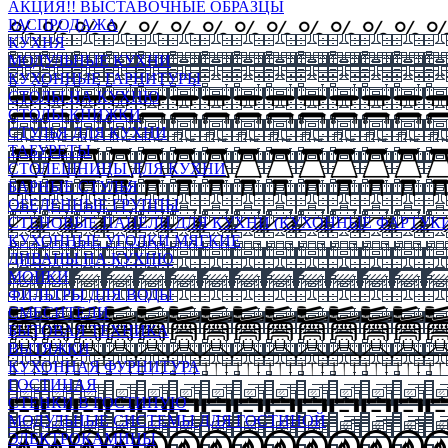
АКЦИЯ!! ВЫСТАВОЧНЫЕ ОБРАЗЦЫ
РАСПРОДАЖА
КУХНЯ
МОДУЛЬНЫЕ КУХНИ
КУХОННЫЕ ГАРНИТУРЫ
СТОЛЫ НА КУХНЮ
СТОЛЫ КНИЖКИ
СТУЛЬЯ ДЛЯ КУХНИ
ТАБУРЕТЫ
СТОЛЕШНИЦЫ ДЛЯ КУХНИ
БАРНЫЕ СТУЛЬЯ
ОБЕДЕННЫЕ ГРУППЫ
СТЕНОВЫЕ ПАНЕЛИ ДЛЯ КУХНИ (КУХОННЫЕ ФАРТУКИ
КУХОННЫЕ УГОЛКИ МЯГКИЕ
ДИВАНЫ НА КУХНЮ
МОЙКИ
ФИЛЬТРЫ ДЛЯ ВОДЫ
СМЕСИТЕЛИ
БЫТОВАЯ ТЕХНИКА
ВЫТЯЖКИ
КУХОННАЯ ФУРНИТУРА
ГОСТИНАЯ
СТЕНКИ В ГОСТИНУЮ
МОДУЛЬНЫЕ СИСТЕМЫ ДЛЯ ГОСТИНОЙ
ЭЛЕКТРОКАМИНЫ