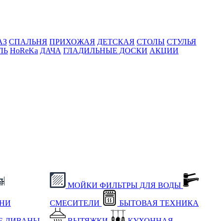
АЗ
СПАЛЬНЯ
ПРИХОЖАЯ
ДЕТСКАЯ
СТОЛЫ
СТУЛЬЯ
ЛЬ
HoReKa
ДАЧА
ГЛАДИЛЬНЫЕ ДОСКИ
АКЦИИ
МОЙКИ
ФИЛЬТРЫ ДЛЯ ВОДЫ
ХНИ
СМЕСИТЕЛИ
БЫТОВАЯ ТЕХНИКА
Е
ДИВАНЫ
ВЫТЯЖКИ
КУХОННАЯ