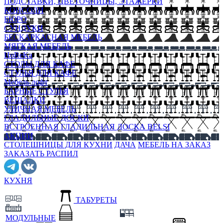
ПОДСТАВКИ, ЦВЕТОЧНИЦЫ, ЭТАЖЕРКИ
КОНСОЛИ
БЮРО
СУНДУКИ
БЕСКАРКАСНАЯ МЕБЕЛЬ
МЯГКАЯ МЕБЕЛЬ
HoReKa
СТОЛЫ ДЛЯ КАФЕ
СТУЛЬЯ ДЛЯ КАФЕ
Мебель лофт
БАРНЫЕ СТУЛЬЯ
ВЕШАЛКИ
УЛИЧНАЯ МЕБЕЛЬ
ГЛАДИЛЬНЫЕ ДОСКИ
ВСТРОЕННАЯ ГЛАДИЛЬНАЯ ДОСКА BELSI
АКЦИИ
СТОЛЕШНИЦЫ ДЛЯ КУХНИ
ДАЧА
МЕБЕЛЬ НА ЗАКАЗ
ЗАКАЗАТЬ РАСПИЛ
КУХНЯ
ТАБУРЕТЫ
МОДУЛЬНЫЕ