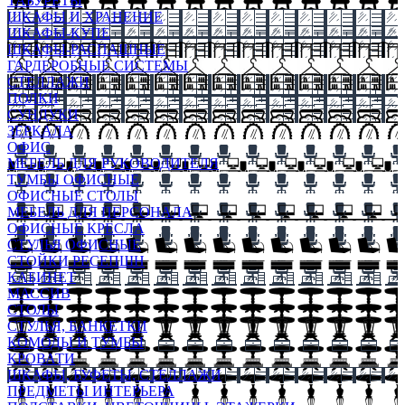
ТАБУРЕТЫ
ШКАФЫ И ХРАНЕНИЕ
ШКАФЫ-КУПЕ
ШКАФЫ-РАСПАШНЫЕ
ГАРДЕРОБНЫЕ СИСТЕМЫ
СТЕЛЛАЖИ
ПОЛКИ
СУНДУКИ
ЗЕРКАЛА
ОФИС
МЕБЕЛЬ ДЛЯ РУКОВОДИТЕЛЯ
ТУМБЫ ОФИСНЫЕ
ОФИСНЫЕ СТОЛЫ
МЕБЕЛЬ ДЛЯ ПЕРСОНАЛА
ОФИСНЫЕ КРЕСЛА
СТУЛЬЯ ОФИСНЫЕ
СТОЙКИ РЕСЕПШН
КАБИНЕТ
МАССИВ
СТОЛЫ
СТУЛЬЯ, БАНКЕТКИ
КОМОДЫ И ТУМБЫ
КРОВАТИ
ШКАФЫ, БУФЕТЫ, СТЕЛЛАЖИ
ПРЕДМЕТЫ ИНТЕРЬЕРА