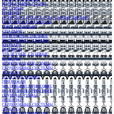
ЖУРНАЛЬНЫЕ СТОЛЫ
ТВ ТУМБЫ
КОМОДЫ
СЕРВАНТЫ ДЛЯ ПОСУДЫ, БАРНЫЕ ШКАФЫ
БЕСКАРКАСНАЯ МЕБЕЛЬ
МЯГКАЯ МЕБЕЛЬ
СПАЛЬНЯ
ИНТЕРЬЕРЫ СПАЛЬНИ
МОДУЛЬНЫЕ СПАЛЬНИ
КРОВАТИ
МАТРАСЫ
ТУАЛЕТНЫЕ СТОЛИКИ
КОМОДЫ
ПРИКРОВАТНЫЕ ТУМБЫ
ГАРДЕРОБНЫЕ СИСТЕМЫ
ЗЕРКАЛА
ЭЛЕКТРОКАМИНЫ
ПРИХОЖАЯ
МАЛЕНЬКИЕ ПРИХОЖИЕ
МОДУЛЬНЫЕ ПРИХОЖИЕ
ОБУВНЫЕ ТУМБЫ
ВЕШАЛКИ
ГАРДЕРОБНЫЕ СИСТЕМЫ
ЗЕРКАЛА
ПУФИКИ И БАНКЕТКИ