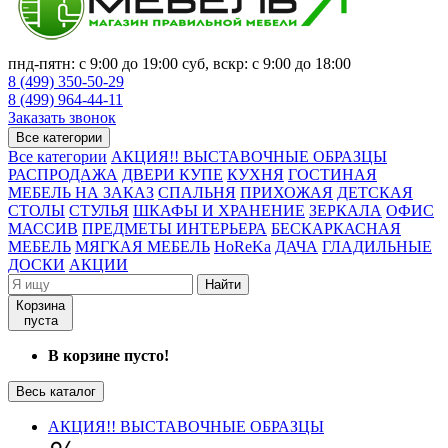
пнд-пятн: с 9:00 до 19:00 суб, вскр: с 9:00 до 18:00
8 (499) 350-50-29
8 (499) 964-44-11
Заказать звонок
Все категории
Все категории
АКЦИЯ!! ВЫСТАВОЧНЫЕ ОБРАЗЦЫ
РАСПРОДАЖА
ДВЕРИ КУПЕ
КУХНЯ
ГОСТИНАЯ
МЕБЕЛЬ НА ЗАКАЗ
СПАЛЬНЯ
ПРИХОЖАЯ
ДЕТСКАЯ
СТОЛЫ
СТУЛЬЯ
ШКАФЫ И ХРАНЕНИЕ
ЗЕРКАЛА
ОФИС
МАССИВ
ПРЕДМЕТЫ ИНТЕРЬЕРА
БЕСКАРКАСНАЯ
МЕБЕЛЬ
МЯГКАЯ МЕБЕЛЬ
HoReKa
ДАЧА
ГЛАДИЛЬНЫЕ
ДОСКИ
АКЦИИ
Найти
Корзина
пуста
В корзине пусто!
Весь каталог
АКЦИЯ!! ВЫСТАВОЧНЫЕ ОБРАЗЦЫ