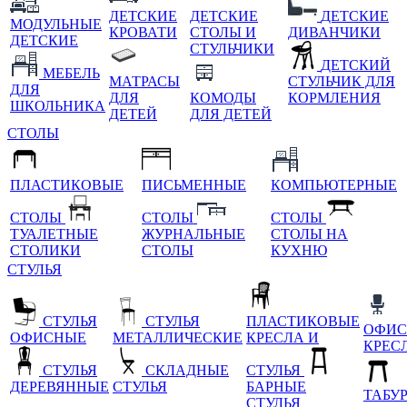
ДЕТСКИЕ
ДЕТСКИЕ
ДЕТСКИЕ
МОДУЛЬНЫЕ
КРОВАТИ
СТОЛЫ И
ДИВАНЧИКИ
ДЕТСКИЕ
СТУЛЬЧИКИ
ДЕТСКИЙ
МЕБЕЛЬ
МАТРАСЫ
СТУЛЬЧИК ДЛЯ
ДЛЯ
ДЛЯ
КОМОДЫ
КОРМЛЕНИЯ
ШКОЛЬНИКА
ДЕТЕЙ
ДЛЯ ДЕТЕЙ
СТОЛЫ
ПЛАСТИКОВЫЕ
ПИСЬМЕННЫЕ
КОМПЬЮТЕРНЫЕ
СТОЛЫ
СТОЛЫ
СТОЛЫ
ТУАЛЕТНЫЕ
ЖУРНАЛЬНЫЕ
СТОЛЫ НА
СТОЛИКИ
СТОЛЫ
КУХНЮ
СТУЛЬЯ
СТУЛЬЯ
СТУЛЬЯ
ПЛАСТИКОВЫЕ
ОФИС
ОФИСНЫЕ
МЕТАЛЛИЧЕСКИЕ
КРЕСЛА И
КРЕС
СТУЛЬЯ
СКЛАДНЫЕ
СТУЛЬЯ
ДЕРЕВЯННЫЕ
СТУЛЬЯ
БАРНЫЕ
ТАБУ
СТУЛЬЯ