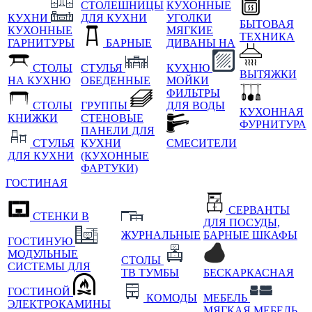
СТОЛЕШНИЦЫ
КУХОННЫЕ
КУХНИ
ДЛЯ КУХНИ
УГОЛКИ
БЫТОВАЯ
КУХОННЫЕ
МЯГКИЕ
ТЕХНИКА
ГАРНИТУРЫ
БАРНЫЕ
ДИВАНЫ НА
СТОЛЫ
СТУЛЬЯ
КУХНЮ
ВЫТЯЖКИ
НА КУХНЮ
ОБЕДЕННЫЕ
МОЙКИ
ФИЛЬТРЫ
СТОЛЫ
ГРУППЫ
ДЛЯ ВОДЫ
КУХОННАЯ
КНИЖКИ
СТЕНОВЫЕ
ФУРНИТУРА
ПАНЕЛИ ДЛЯ
СТУЛЬЯ
КУХНИ
СМЕСИТЕЛИ
ДЛЯ КУХНИ
(КУХОННЫЕ
ФАРТУКИ)
ГОСТИНАЯ
СЕРВАНТЫ
СТЕНКИ В
ДЛЯ ПОСУДЫ,
ЖУРНАЛЬНЫЕ
БАРНЫЕ ШКАФЫ
ГОСТИНУЮ
МОДУЛЬНЫЕ
СТОЛЫ
СИСТЕМЫ ДЛЯ
ТВ ТУМБЫ
БЕСКАРКАСНАЯ
ГОСТИНОЙ
КОМОДЫ
МЕБЕЛЬ
ЭЛЕКТРОКАМИНЫ
МЯГКАЯ МЕБЕЛЬ