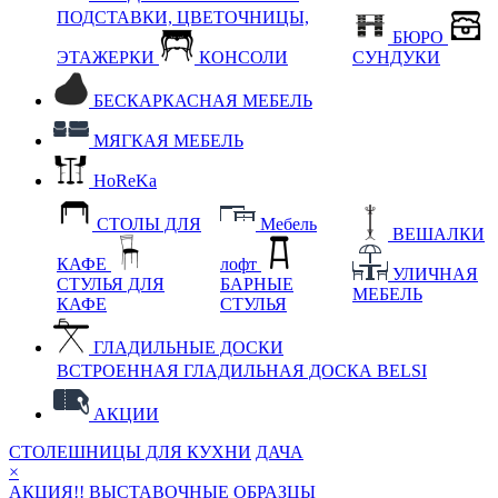
ПОДСТАВКИ, ЦВЕТОЧНИЦЫ,
БЮРО
ЭТАЖЕРКИ
КОНСОЛИ
СУНДУКИ
БЕСКАРКАСНАЯ МЕБЕЛЬ
МЯГКАЯ МЕБЕЛЬ
HoReKa
СТОЛЫ ДЛЯ
Мебель
ВЕШАЛКИ
КАФЕ
лофт
УЛИЧНАЯ
СТУЛЬЯ ДЛЯ
БАРНЫЕ
МЕБЕЛЬ
КАФЕ
СТУЛЬЯ
ГЛАДИЛЬНЫЕ ДОСКИ
ВСТРОЕННАЯ ГЛАДИЛЬНАЯ ДОСКА BELSI
АКЦИИ
СТОЛЕШНИЦЫ ДЛЯ КУХНИ
ДАЧА
×
АКЦИЯ!! ВЫСТАВОЧНЫЕ ОБРАЗЦЫ