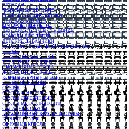
ДЕТСКАЯ
МОДУЛЬНЫЕ ДЕТСКИЕ
МЕБЕЛЬ ДЛЯ ШКОЛЬНИКА
ДЕТСКИЕ КРОВАТИ
МАТРАСЫ ДЛЯ ДЕТЕЙ
ДЕТСКИЕ СТОЛЫ И СТУЛЬЧИКИ
КОМОДЫ ДЛЯ ДЕТЕЙ
ДЕТСКИЕ ДИВАНЧИКИ
ДЕТСКИЙ СТУЛЬЧИК ДЛЯ КОРМЛЕНИЯ
СТОЛЫ
ПЛАСТИКОВЫЕ СТОЛЫ
ТУАЛЕТНЫЕ СТОЛИКИ
ПИСЬМЕННЫЕ СТОЛЫ
ЖУРНАЛЬНЫЕ СТОЛЫ
КОМПЬЮТЕРНЫЕ СТОЛЫ
СТОЛЫ НА КУХНЮ
СТУЛЬЯ
СТУЛЬЯ ОФИСНЫЕ
СТУЛЬЯ ДЕРЕВЯННЫЕ
СТУЛЬЯ МЕТАЛЛИЧЕСКИЕ
СКЛАДНЫЕ СТУЛЬЯ
ПЛАСТИКОВЫЕ КРЕСЛА И СТУЛЬЯ
БАРНЫЕ СТУЛЬЯ
ОФИСНЫЕ КРЕСЛА