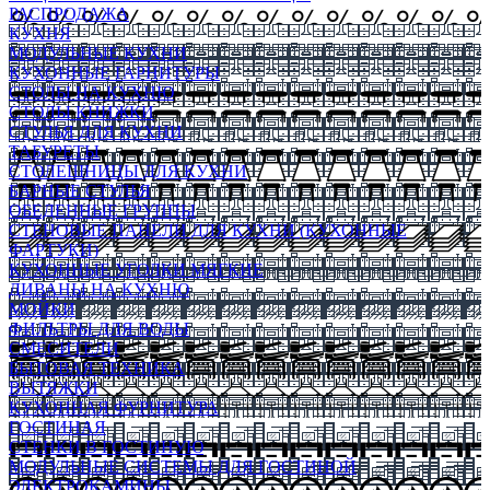
РАСПРОДАЖА
КУХНЯ
МОДУЛЬНЫЕ КУХНИ
КУХОННЫЕ ГАРНИТУРЫ
СТОЛЫ НА КУХНЮ
СТОЛЫ КНИЖКИ
СТУЛЬЯ ДЛЯ КУХНИ
ТАБУРЕТЫ
СТОЛЕШНИЦЫ ДЛЯ КУХНИ
БАРНЫЕ СТУЛЬЯ
ОБЕДЕННЫЕ ГРУППЫ
СТЕНОВЫЕ ПАНЕЛИ ДЛЯ КУХНИ (КУХОННЫЕ
ФАРТУКИ)
КУХОННЫЕ УГОЛКИ МЯГКИЕ
ДИВАНЫ НА КУХНЮ
МОЙКИ
ФИЛЬТРЫ ДЛЯ ВОДЫ
СМЕСИТЕЛИ
БЫТОВАЯ ТЕХНИКА
ВЫТЯЖКИ
КУХОННАЯ ФУРНИТУРА
ГОСТИНАЯ
СТЕНКИ В ГОСТИНУЮ
МОДУЛЬНЫЕ СИСТЕМЫ ДЛЯ ГОСТИНОЙ
ЭЛЕКТРОКАМИНЫ