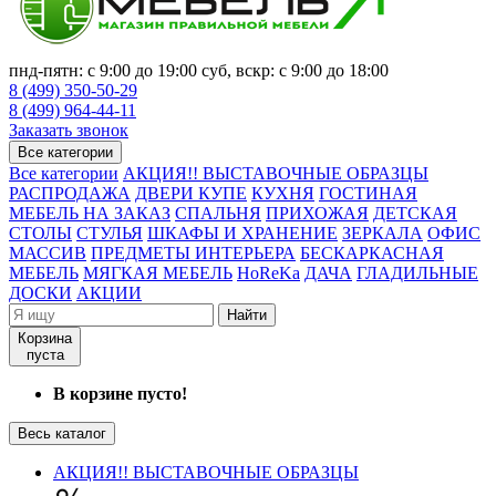
пнд-пятн: с 9:00 до 19:00 суб, вскр: с 9:00 до 18:00
8 (499) 350-50-29
8 (499) 964-44-11
Заказать звонок
Все категории
Все категории
АКЦИЯ!! ВЫСТАВОЧНЫЕ ОБРАЗЦЫ
РАСПРОДАЖА
ДВЕРИ КУПЕ
КУХНЯ
ГОСТИНАЯ
МЕБЕЛЬ НА ЗАКАЗ
СПАЛЬНЯ
ПРИХОЖАЯ
ДЕТСКАЯ
СТОЛЫ
СТУЛЬЯ
ШКАФЫ И ХРАНЕНИЕ
ЗЕРКАЛА
ОФИС
МАССИВ
ПРЕДМЕТЫ ИНТЕРЬЕРА
БЕСКАРКАСНАЯ
МЕБЕЛЬ
МЯГКАЯ МЕБЕЛЬ
HoReKa
ДАЧА
ГЛАДИЛЬНЫЕ
ДОСКИ
АКЦИИ
Найти
Корзина
пуста
В корзине пусто!
Весь каталог
АКЦИЯ!! ВЫСТАВОЧНЫЕ ОБРАЗЦЫ