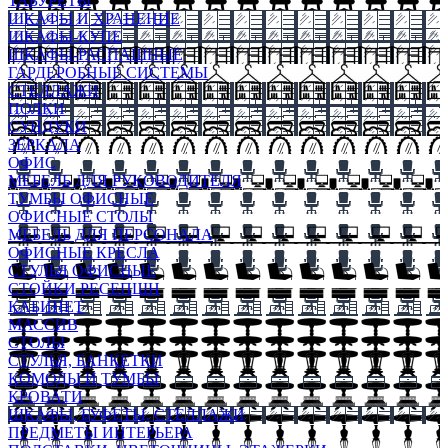
ТАБУРЕТЫ
ШКАФЫ И ХРАНЕНИЕ
ШКАФЫ-КУПЕ
ШКАФЫ-РАСПАШНЫЕ
ГАРДЕРОБНЫЕ СИСТЕМЫ
СТЕЛЛАЖИ
ПОЛКИ
СУНДУКИ
ЗЕРКАЛА
ОФИС
МЕБЕЛЬ ДЛЯ РУКОВОДИТЕЛЯ
ТУМБЫ ОФИСНЫЕ
ОФИСНЫЕ СТОЛЫ
МЕБЕЛЬ ДЛЯ ПЕРСОНАЛА
ОФИСНЫЕ КРЕСЛА
СТУЛЬЯ ОФИСНЫЕ
СТОЙКИ РЕСЕПШН
КАБИНЕТ
МАССИВ
СТОЛЫ
СТУЛЬЯ, БАНКЕТКИ
КОМОДЫ И ТУМБЫ
КРОВАТИ
ШКАФЫ, БУФЕТЫ, СТЕЛЛАЖИ
ПРЕДМЕТЫ ИНТЕРЬЕРА