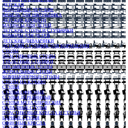
ДЕТСКАЯ
МОДУЛЬНЫЕ ДЕТСКИЕ
МЕБЕЛЬ ДЛЯ ШКОЛЬНИКА
ДЕТСКИЕ КРОВАТИ
МАТРАСЫ ДЛЯ ДЕТЕЙ
ДЕТСКИЕ СТОЛЫ И СТУЛЬЧИКИ
КОМОДЫ ДЛЯ ДЕТЕЙ
ДЕТСКИЕ ДИВАНЧИКИ
ДЕТСКИЙ СТУЛЬЧИК ДЛЯ КОРМЛЕНИЯ
СТОЛЫ
ПЛАСТИКОВЫЕ СТОЛЫ
ТУАЛЕТНЫЕ СТОЛИКИ
ПИСЬМЕННЫЕ СТОЛЫ
ЖУРНАЛЬНЫЕ СТОЛЫ
КОМПЬЮТЕРНЫЕ СТОЛЫ
СТОЛЫ НА КУХНЮ
СТУЛЬЯ
СТУЛЬЯ ОФИСНЫЕ
СТУЛЬЯ ДЕРЕВЯННЫЕ
СТУЛЬЯ МЕТАЛЛИЧЕСКИЕ
СКЛАДНЫЕ СТУЛЬЯ
ПЛАСТИКОВЫЕ КРЕСЛА И СТУЛЬЯ
БАРНЫЕ СТУЛЬЯ
ОФИСНЫЕ КРЕСЛА