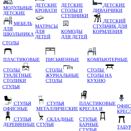
ДЕТСКИЕ
ДЕТСКИЕ
ДЕТСКИЕ
МОДУЛЬНЫЕ
КРОВАТИ
СТОЛЫ И
ДИВАНЧИКИ
ДЕТСКИЕ
СТУЛЬЧИКИ
ДЕТСКИЙ
МЕБЕЛЬ
МАТРАСЫ
СТУЛЬЧИК ДЛЯ
ДЛЯ
ДЛЯ
КОМОДЫ
КОРМЛЕНИЯ
ШКОЛЬНИКА
ДЕТЕЙ
ДЛЯ ДЕТЕЙ
СТОЛЫ
ПЛАСТИКОВЫЕ
ПИСЬМЕННЫЕ
КОМПЬЮТЕРНЫЕ
СТОЛЫ
СТОЛЫ
СТОЛЫ
ТУАЛЕТНЫЕ
ЖУРНАЛЬНЫЕ
СТОЛЫ НА
СТОЛИКИ
СТОЛЫ
КУХНЮ
СТУЛЬЯ
СТУЛЬЯ
СТУЛЬЯ
ПЛАСТИКОВЫЕ
ОФИС
ОФИСНЫЕ
МЕТАЛЛИЧЕСКИЕ
КРЕСЛА И
КРЕС
СТУЛЬЯ
СКЛАДНЫЕ
СТУЛЬЯ
ДЕРЕВЯННЫЕ
СТУЛЬЯ
БАРНЫЕ
ТАБУ
СТУЛЬЯ