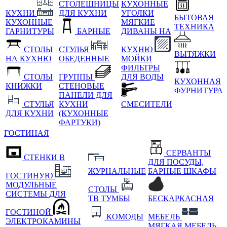
СТОЛЕШНИЦЫ
КУХОННЫЕ
КУХНИ
ДЛЯ КУХНИ
УГОЛКИ
БЫТОВАЯ
КУХОННЫЕ
МЯГКИЕ
ТЕХНИКА
ГАРНИТУРЫ
БАРНЫЕ
ДИВАНЫ НА
СТОЛЫ
СТУЛЬЯ
КУХНЮ
ВЫТЯЖКИ
НА КУХНЮ
ОБЕДЕННЫЕ
МОЙКИ
ФИЛЬТРЫ
СТОЛЫ
ГРУППЫ
ДЛЯ ВОДЫ
КУХОННАЯ
КНИЖКИ
СТЕНОВЫЕ
ФУРНИТУРА
ПАНЕЛИ ДЛЯ
СТУЛЬЯ
КУХНИ
СМЕСИТЕЛИ
ДЛЯ КУХНИ
(КУХОННЫЕ
ФАРТУКИ)
ГОСТИНАЯ
СЕРВАНТЫ
СТЕНКИ В
ДЛЯ ПОСУДЫ,
ЖУРНАЛЬНЫЕ
БАРНЫЕ ШКАФЫ
ГОСТИНУЮ
МОДУЛЬНЫЕ
СТОЛЫ
СИСТЕМЫ ДЛЯ
ТВ ТУМБЫ
БЕСКАРКАСНАЯ
ГОСТИНОЙ
КОМОДЫ
МЕБЕЛЬ
ЭЛЕКТРОКАМИНЫ
МЯГКАЯ МЕБЕЛЬ