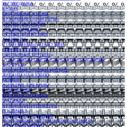
РАСПРОДАЖА
КУХНЯ
МОДУЛЬНЫЕ КУХНИ
КУХОННЫЕ ГАРНИТУРЫ
СТОЛЫ НА КУХНЮ
СТОЛЫ КНИЖКИ
СТУЛЬЯ ДЛЯ КУХНИ
ТАБУРЕТЫ
СТОЛЕШНИЦЫ ДЛЯ КУХНИ
БАРНЫЕ СТУЛЬЯ
ОБЕДЕННЫЕ ГРУППЫ
СТЕНОВЫЕ ПАНЕЛИ ДЛЯ КУХНИ (КУХОННЫЕ
ФАРТУКИ)
КУХОННЫЕ УГОЛКИ МЯГКИЕ
ДИВАНЫ НА КУХНЮ
МОЙКИ
ФИЛЬТРЫ ДЛЯ ВОДЫ
СМЕСИТЕЛИ
БЫТОВАЯ ТЕХНИКА
ВЫТЯЖКИ
КУХОННАЯ ФУРНИТУРА
ГОСТИНАЯ
СТЕНКИ В ГОСТИНУЮ
МОДУЛЬНЫЕ СИСТЕМЫ ДЛЯ ГОСТИНОЙ
ЭЛЕКТРОКАМИНЫ