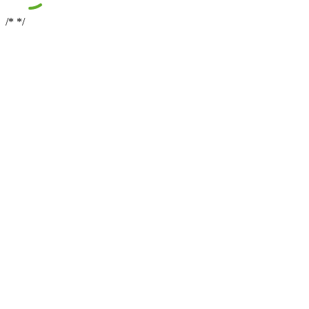
/*
*/