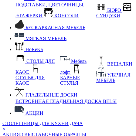
ПОДСТАВКИ, ЦВЕТОЧНИЦЫ,
БЮРО
ЭТАЖЕРКИ
КОНСОЛИ
СУНДУКИ
БЕСКАРКАСНАЯ МЕБЕЛЬ
МЯГКАЯ МЕБЕЛЬ
HoReKa
СТОЛЫ ДЛЯ
Мебель
ВЕШАЛКИ
КАФЕ
лофт
УЛИЧНАЯ
СТУЛЬЯ ДЛЯ
БАРНЫЕ
МЕБЕЛЬ
КАФЕ
СТУЛЬЯ
ГЛАДИЛЬНЫЕ ДОСКИ
ВСТРОЕННАЯ ГЛАДИЛЬНАЯ ДОСКА BELSI
АКЦИИ
СТОЛЕШНИЦЫ ДЛЯ КУХНИ
ДАЧА
×
АКЦИЯ!! ВЫСТАВОЧНЫЕ ОБРАЗЦЫ