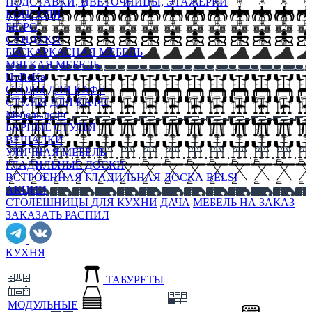
ПОДСТАВКИ, ЦВЕТОЧНИЦЫ, ЭТАЖЕРКИ
КОНСОЛИ
БЮРО
СУНДУКИ
БЕСКАРКАСНАЯ МЕБЕЛЬ
МЯГКАЯ МЕБЕЛЬ
HoReKa
СТОЛЫ ДЛЯ КАФЕ
СТУЛЬЯ ДЛЯ КАФЕ
Мебель лофт
БАРНЫЕ СТУЛЬЯ
ВЕШАЛКИ
УЛИЧНАЯ МЕБЕЛЬ
ГЛАДИЛЬНЫЕ ДОСКИ
ВСТРОЕННАЯ ГЛАДИЛЬНАЯ ДОСКА BELSI
АКЦИИ
СТОЛЕШНИЦЫ ДЛЯ КУХНИ
ДАЧА
МЕБЕЛЬ НА ЗАКАЗ
ЗАКАЗАТЬ РАСПИЛ
КУХНЯ
ТАБУРЕТЫ
МОДУЛЬНЫЕ