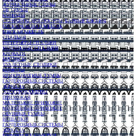
ЖУРНАЛЬНЫЕ СТОЛЫ
ТВ ТУМБЫ
КОМОДЫ
СЕРВАНТЫ ДЛЯ ПОСУДЫ, БАРНЫЕ ШКАФЫ
БЕСКАРКАСНАЯ МЕБЕЛЬ
МЯГКАЯ МЕБЕЛЬ
СПАЛЬНЯ
ИНТЕРЬЕРЫ СПАЛЬНИ
МОДУЛЬНЫЕ СПАЛЬНИ
КРОВАТИ
МАТРАСЫ
ТУАЛЕТНЫЕ СТОЛИКИ
КОМОДЫ
ПРИКРОВАТНЫЕ ТУМБЫ
ГАРДЕРОБНЫЕ СИСТЕМЫ
ЗЕРКАЛА
ЭЛЕКТРОКАМИНЫ
ПРИХОЖАЯ
МАЛЕНЬКИЕ ПРИХОЖИЕ
МОДУЛЬНЫЕ ПРИХОЖИЕ
ОБУВНЫЕ ТУМБЫ
ВЕШАЛКИ
ГАРДЕРОБНЫЕ СИСТЕМЫ
ЗЕРКАЛА
ПУФИКИ И БАНКЕТКИ