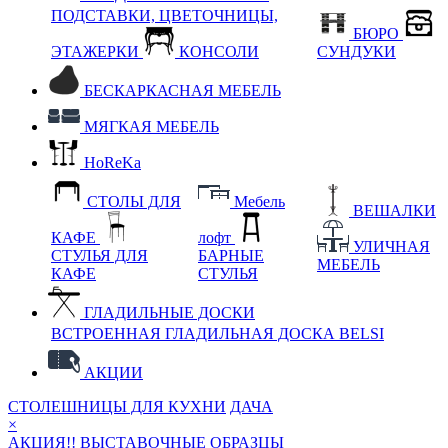
ПОДСТАВКИ, ЦВЕТОЧНИЦЫ,
БЮРО
ЭТАЖЕРКИ
КОНСОЛИ
СУНДУКИ
БЕСКАРКАСНАЯ МЕБЕЛЬ
МЯГКАЯ МЕБЕЛЬ
HoReKa
СТОЛЫ ДЛЯ
Мебель
ВЕШАЛКИ
КАФЕ
лофт
УЛИЧНАЯ
СТУЛЬЯ ДЛЯ
БАРНЫЕ
МЕБЕЛЬ
КАФЕ
СТУЛЬЯ
ГЛАДИЛЬНЫЕ ДОСКИ
ВСТРОЕННАЯ ГЛАДИЛЬНАЯ ДОСКА BELSI
АКЦИИ
СТОЛЕШНИЦЫ ДЛЯ КУХНИ
ДАЧА
×
АКЦИЯ!! ВЫСТАВОЧНЫЕ ОБРАЗЦЫ