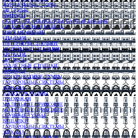
ЖУРНАЛЬНЫЕ СТОЛЫ
ТВ ТУМБЫ
КОМОДЫ
СЕРВАНТЫ ДЛЯ ПОСУДЫ, БАРНЫЕ ШКАФЫ
БЕСКАРКАСНАЯ МЕБЕЛЬ
МЯГКАЯ МЕБЕЛЬ
СПАЛЬНЯ
ИНТЕРЬЕРЫ СПАЛЬНИ
МОДУЛЬНЫЕ СПАЛЬНИ
КРОВАТИ
МАТРАСЫ
ТУАЛЕТНЫЕ СТОЛИКИ
КОМОДЫ
ПРИКРОВАТНЫЕ ТУМБЫ
ГАРДЕРОБНЫЕ СИСТЕМЫ
ЗЕРКАЛА
ЭЛЕКТРОКАМИНЫ
ПРИХОЖАЯ
МАЛЕНЬКИЕ ПРИХОЖИЕ
МОДУЛЬНЫЕ ПРИХОЖИЕ
ОБУВНЫЕ ТУМБЫ
ВЕШАЛКИ
ГАРДЕРОБНЫЕ СИСТЕМЫ
ЗЕРКАЛА
ПУФИКИ И БАНКЕТКИ