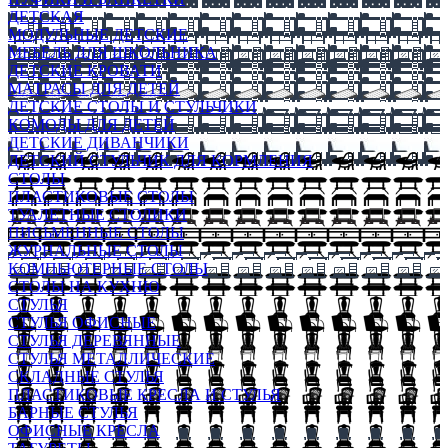
ДЕТСКАЯ
МОДУЛЬНЫЕ ДЕТСКИЕ
МЕБЕЛЬ ДЛЯ ШКОЛЬНИКА
ДЕТСКИЕ КРОВАТИ
МАТРАСЫ ДЛЯ ДЕТЕЙ
ДЕТСКИЕ СТОЛЫ И СТУЛЬЧИКИ
КОМОДЫ ДЛЯ ДЕТЕЙ
ДЕТСКИЕ ДИВАНЧИКИ
ДЕТСКИЙ СТУЛЬЧИК ДЛЯ КОРМЛЕНИЯ
СТОЛЫ
ПЛАСТИКОВЫЕ СТОЛЫ
ТУАЛЕТНЫЕ СТОЛИКИ
ПИСЬМЕННЫЕ СТОЛЫ
ЖУРНАЛЬНЫЕ СТОЛЫ
КОМПЬЮТЕРНЫЕ СТОЛЫ
СТОЛЫ НА КУХНЮ
СТУЛЬЯ
СТУЛЬЯ ОФИСНЫЕ
СТУЛЬЯ ДЕРЕВЯННЫЕ
СТУЛЬЯ МЕТАЛЛИЧЕСКИЕ
СКЛАДНЫЕ СТУЛЬЯ
ПЛАСТИКОВЫЕ КРЕСЛА И СТУЛЬЯ
БАРНЫЕ СТУЛЬЯ
ОФИСНЫЕ КРЕСЛА