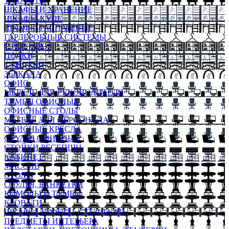
ТАБУРЕТЫ
ШКАФЫ И ХРАНЕНИЕ
ШКАФЫ-КУПЕ
ШКАФЫ-РАСПАШНЫЕ
ГАРДЕРОБНЫЕ СИСТЕМЫ
СТЕЛЛАЖИ
ПОЛКИ
СУНДУКИ
ЗЕРКАЛА
ОФИС
МЕБЕЛЬ ДЛЯ РУКОВОДИТЕЛЯ
ТУМБЫ ОФИСНЫЕ
ОФИСНЫЕ СТОЛЫ
МЕБЕЛЬ ДЛЯ ПЕРСОНАЛА
ОФИСНЫЕ КРЕСЛА
СТУЛЬЯ ОФИСНЫЕ
СТОЙКИ РЕСЕПШН
КАБИНЕТ
МАССИВ
СТОЛЫ
СТУЛЬЯ, БАНКЕТКИ
КОМОДЫ И ТУМБЫ
КРОВАТИ
ШКАФЫ, БУФЕТЫ, СТЕЛЛАЖИ
ПРЕДМЕТЫ ИНТЕРЬЕРА