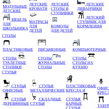
ДЕТСКИЕ
ДЕТСКИЕ
ДЕТСКИЕ
МОДУЛЬНЫЕ
КРОВАТИ
СТОЛЫ И
ДИВАНЧИКИ
ДЕТСКИЕ
СТУЛЬЧИКИ
ДЕТСКИЙ
МЕБЕЛЬ
МАТРАСЫ
СТУЛЬЧИК ДЛЯ
ДЛЯ
ДЛЯ
КОМОДЫ
КОРМЛЕНИЯ
ШКОЛЬНИКА
ДЕТЕЙ
ДЛЯ ДЕТЕЙ
СТОЛЫ
ПЛАСТИКОВЫЕ
ПИСЬМЕННЫЕ
КОМПЬЮТЕРНЫЕ
СТОЛЫ
СТОЛЫ
СТОЛЫ
ТУАЛЕТНЫЕ
ЖУРНАЛЬНЫЕ
СТОЛЫ НА
СТОЛИКИ
СТОЛЫ
КУХНЮ
СТУЛЬЯ
СТУЛЬЯ
СТУЛЬЯ
ПЛАСТИКОВЫЕ
ОФИС
ОФИСНЫЕ
МЕТАЛЛИЧЕСКИЕ
КРЕСЛА И
КРЕС
СТУЛЬЯ
СКЛАДНЫЕ
СТУЛЬЯ
ДЕРЕВЯННЫЕ
СТУЛЬЯ
БАРНЫЕ
ТАБУ
СТУЛЬЯ