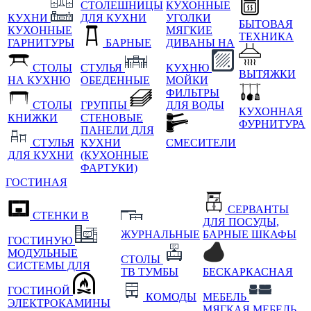
СТОЛЕШНИЦЫ
КУХОННЫЕ
КУХНИ
ДЛЯ КУХНИ
УГОЛКИ
БЫТОВАЯ
КУХОННЫЕ
МЯГКИЕ
ТЕХНИКА
ГАРНИТУРЫ
БАРНЫЕ
ДИВАНЫ НА
СТОЛЫ
СТУЛЬЯ
КУХНЮ
ВЫТЯЖКИ
НА КУХНЮ
ОБЕДЕННЫЕ
МОЙКИ
ФИЛЬТРЫ
СТОЛЫ
ГРУППЫ
ДЛЯ ВОДЫ
КУХОННАЯ
КНИЖКИ
СТЕНОВЫЕ
ФУРНИТУРА
ПАНЕЛИ ДЛЯ
СТУЛЬЯ
КУХНИ
СМЕСИТЕЛИ
ДЛЯ КУХНИ
(КУХОННЫЕ
ФАРТУКИ)
ГОСТИНАЯ
СЕРВАНТЫ
СТЕНКИ В
ДЛЯ ПОСУДЫ,
ЖУРНАЛЬНЫЕ
БАРНЫЕ ШКАФЫ
ГОСТИНУЮ
МОДУЛЬНЫЕ
СТОЛЫ
СИСТЕМЫ ДЛЯ
ТВ ТУМБЫ
БЕСКАРКАСНАЯ
ГОСТИНОЙ
КОМОДЫ
МЕБЕЛЬ
ЭЛЕКТРОКАМИНЫ
МЯГКАЯ МЕБЕЛЬ