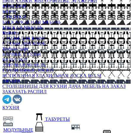
ПОДСТАВКИ, ЦВЕТОЧНИЦЫ, ЭТАЖЕРКИ
КОНСОЛИ
БЮРО
СУНДУКИ
БЕСКАРКАСНАЯ МЕБЕЛЬ
МЯГКАЯ МЕБЕЛЬ
HoReKa
СТОЛЫ ДЛЯ КАФЕ
СТУЛЬЯ ДЛЯ КАФЕ
Мебель лофт
БАРНЫЕ СТУЛЬЯ
ВЕШАЛКИ
УЛИЧНАЯ МЕБЕЛЬ
ГЛАДИЛЬНЫЕ ДОСКИ
ВСТРОЕННАЯ ГЛАДИЛЬНАЯ ДОСКА BELSI
АКЦИИ
СТОЛЕШНИЦЫ ДЛЯ КУХНИ
ДАЧА
МЕБЕЛЬ НА ЗАКАЗ
ЗАКАЗАТЬ РАСПИЛ
КУХНЯ
ТАБУРЕТЫ
МОДУЛЬНЫЕ