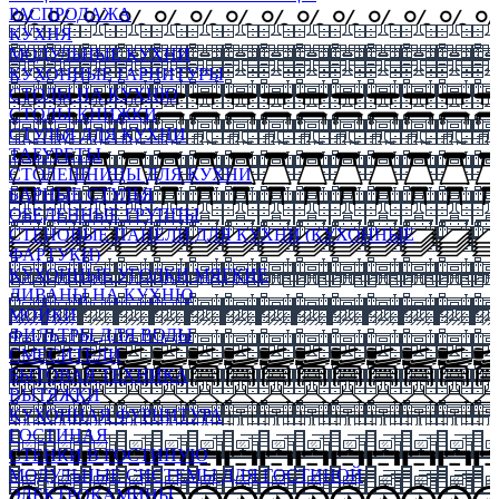
РАСПРОДАЖА
КУХНЯ
МОДУЛЬНЫЕ КУХНИ
КУХОННЫЕ ГАРНИТУРЫ
СТОЛЫ НА КУХНЮ
СТОЛЫ КНИЖКИ
СТУЛЬЯ ДЛЯ КУХНИ
ТАБУРЕТЫ
СТОЛЕШНИЦЫ ДЛЯ КУХНИ
БАРНЫЕ СТУЛЬЯ
ОБЕДЕННЫЕ ГРУППЫ
СТЕНОВЫЕ ПАНЕЛИ ДЛЯ КУХНИ (КУХОННЫЕ
ФАРТУКИ)
КУХОННЫЕ УГОЛКИ МЯГКИЕ
ДИВАНЫ НА КУХНЮ
МОЙКИ
ФИЛЬТРЫ ДЛЯ ВОДЫ
СМЕСИТЕЛИ
БЫТОВАЯ ТЕХНИКА
ВЫТЯЖКИ
КУХОННАЯ ФУРНИТУРА
ГОСТИНАЯ
СТЕНКИ В ГОСТИНУЮ
МОДУЛЬНЫЕ СИСТЕМЫ ДЛЯ ГОСТИНОЙ
ЭЛЕКТРОКАМИНЫ