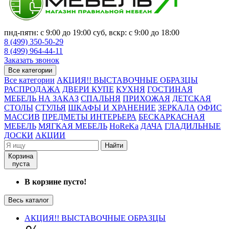
пнд-пятн: с 9:00 до 19:00 суб, вскр: с 9:00 до 18:00
8 (499) 350-50-29
8 (499) 964-44-11
Заказать звонок
Все категории
Все категории
АКЦИЯ!! ВЫСТАВОЧНЫЕ ОБРАЗЦЫ
РАСПРОДАЖА
ДВЕРИ КУПЕ
КУХНЯ
ГОСТИНАЯ
МЕБЕЛЬ НА ЗАКАЗ
СПАЛЬНЯ
ПРИХОЖАЯ
ДЕТСКАЯ
СТОЛЫ
СТУЛЬЯ
ШКАФЫ И ХРАНЕНИЕ
ЗЕРКАЛА
ОФИС
МАССИВ
ПРЕДМЕТЫ ИНТЕРЬЕРА
БЕСКАРКАСНАЯ
МЕБЕЛЬ
МЯГКАЯ МЕБЕЛЬ
HoReKa
ДАЧА
ГЛАДИЛЬНЫЕ
ДОСКИ
АКЦИИ
Найти
Корзина
пуста
В корзине пусто!
Весь каталог
АКЦИЯ!! ВЫСТАВОЧНЫЕ ОБРАЗЦЫ