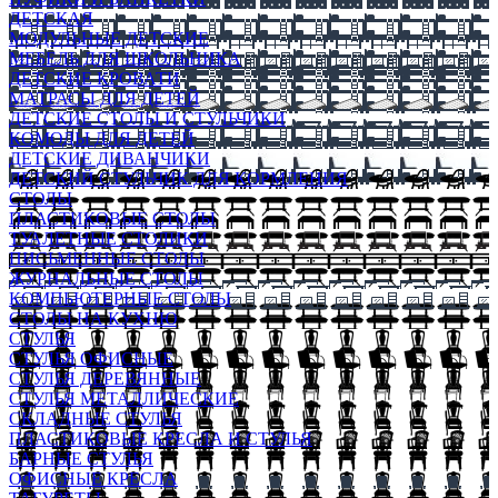
ДЕТСКАЯ
МОДУЛЬНЫЕ ДЕТСКИЕ
МЕБЕЛЬ ДЛЯ ШКОЛЬНИКА
ДЕТСКИЕ КРОВАТИ
МАТРАСЫ ДЛЯ ДЕТЕЙ
ДЕТСКИЕ СТОЛЫ И СТУЛЬЧИКИ
КОМОДЫ ДЛЯ ДЕТЕЙ
ДЕТСКИЕ ДИВАНЧИКИ
ДЕТСКИЙ СТУЛЬЧИК ДЛЯ КОРМЛЕНИЯ
СТОЛЫ
ПЛАСТИКОВЫЕ СТОЛЫ
ТУАЛЕТНЫЕ СТОЛИКИ
ПИСЬМЕННЫЕ СТОЛЫ
ЖУРНАЛЬНЫЕ СТОЛЫ
КОМПЬЮТЕРНЫЕ СТОЛЫ
СТОЛЫ НА КУХНЮ
СТУЛЬЯ
СТУЛЬЯ ОФИСНЫЕ
СТУЛЬЯ ДЕРЕВЯННЫЕ
СТУЛЬЯ МЕТАЛЛИЧЕСКИЕ
СКЛАДНЫЕ СТУЛЬЯ
ПЛАСТИКОВЫЕ КРЕСЛА И СТУЛЬЯ
БАРНЫЕ СТУЛЬЯ
ОФИСНЫЕ КРЕСЛА