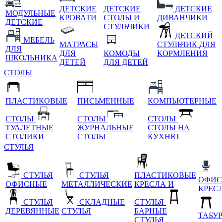
ДЕТСКИЕ
ДЕТСКИЕ
ДЕТСКИЕ
МОДУЛЬНЫЕ
КРОВАТИ
СТОЛЫ И
ДИВАНЧИКИ
ДЕТСКИЕ
СТУЛЬЧИКИ
ДЕТСКИЙ
МЕБЕЛЬ
МАТРАСЫ
СТУЛЬЧИК ДЛЯ
ДЛЯ
ДЛЯ
КОМОДЫ
КОРМЛЕНИЯ
ШКОЛЬНИКА
ДЕТЕЙ
ДЛЯ ДЕТЕЙ
СТОЛЫ
ПЛАСТИКОВЫЕ
ПИСЬМЕННЫЕ
КОМПЬЮТЕРНЫЕ
СТОЛЫ
СТОЛЫ
СТОЛЫ
ТУАЛЕТНЫЕ
ЖУРНАЛЬНЫЕ
СТОЛЫ НА
СТОЛИКИ
СТОЛЫ
КУХНЮ
СТУЛЬЯ
СТУЛЬЯ
СТУЛЬЯ
ПЛАСТИКОВЫЕ
ОФИС
ОФИСНЫЕ
МЕТАЛЛИЧЕСКИЕ
КРЕСЛА И
КРЕС
СТУЛЬЯ
СКЛАДНЫЕ
СТУЛЬЯ
ДЕРЕВЯННЫЕ
СТУЛЬЯ
БАРНЫЕ
ТАБУ
СТУЛЬЯ