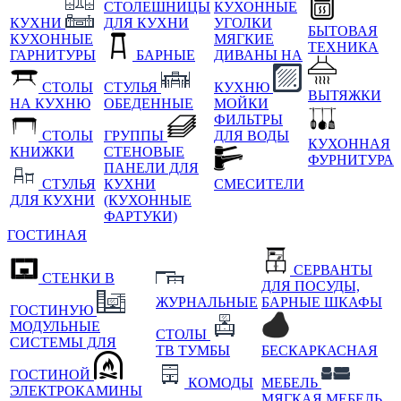
СТОЛЕШНИЦЫ
КУХОННЫЕ
КУХНИ
ДЛЯ КУХНИ
УГОЛКИ
БЫТОВАЯ
КУХОННЫЕ
МЯГКИЕ
ТЕХНИКА
ГАРНИТУРЫ
БАРНЫЕ
ДИВАНЫ НА
СТОЛЫ
СТУЛЬЯ
КУХНЮ
ВЫТЯЖКИ
НА КУХНЮ
ОБЕДЕННЫЕ
МОЙКИ
ФИЛЬТРЫ
СТОЛЫ
ГРУППЫ
ДЛЯ ВОДЫ
КУХОННАЯ
КНИЖКИ
СТЕНОВЫЕ
ФУРНИТУРА
ПАНЕЛИ ДЛЯ
СТУЛЬЯ
КУХНИ
СМЕСИТЕЛИ
ДЛЯ КУХНИ
(КУХОННЫЕ
ФАРТУКИ)
ГОСТИНАЯ
СЕРВАНТЫ
СТЕНКИ В
ДЛЯ ПОСУДЫ,
ЖУРНАЛЬНЫЕ
БАРНЫЕ ШКАФЫ
ГОСТИНУЮ
МОДУЛЬНЫЕ
СТОЛЫ
СИСТЕМЫ ДЛЯ
ТВ ТУМБЫ
БЕСКАРКАСНАЯ
ГОСТИНОЙ
КОМОДЫ
МЕБЕЛЬ
ЭЛЕКТРОКАМИНЫ
МЯГКАЯ МЕБЕЛЬ