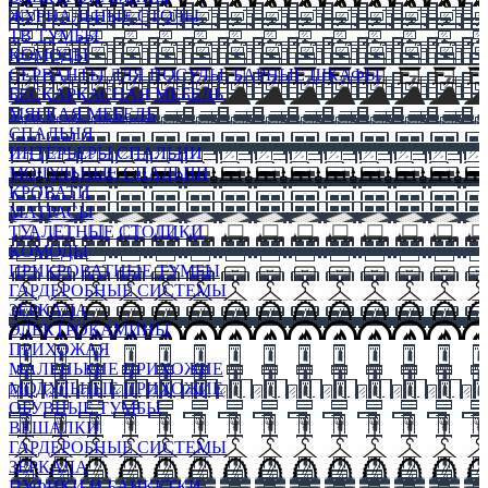
ЖУРНАЛЬНЫЕ СТОЛЫ
ТВ ТУМБЫ
КОМОДЫ
СЕРВАНТЫ ДЛЯ ПОСУДЫ, БАРНЫЕ ШКАФЫ
БЕСКАРКАСНАЯ МЕБЕЛЬ
МЯГКАЯ МЕБЕЛЬ
СПАЛЬНЯ
ИНТЕРЬЕРЫ СПАЛЬНИ
МОДУЛЬНЫЕ СПАЛЬНИ
КРОВАТИ
МАТРАСЫ
ТУАЛЕТНЫЕ СТОЛИКИ
КОМОДЫ
ПРИКРОВАТНЫЕ ТУМБЫ
ГАРДЕРОБНЫЕ СИСТЕМЫ
ЗЕРКАЛА
ЭЛЕКТРОКАМИНЫ
ПРИХОЖАЯ
МАЛЕНЬКИЕ ПРИХОЖИЕ
МОДУЛЬНЫЕ ПРИХОЖИЕ
ОБУВНЫЕ ТУМБЫ
ВЕШАЛКИ
ГАРДЕРОБНЫЕ СИСТЕМЫ
ЗЕРКАЛА
ПУФИКИ И БАНКЕТКИ