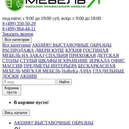
пнд-пятн: с 9:00 до 19:00 суб, вскр: с 9:00 до 18:00
8 (499) 350-50-29
8 (499) 964-44-11
Заказать звонок
Все категории
Все категории
АКЦИЯ!! ВЫСТАВОЧНЫЕ ОБРАЗЦЫ
РАСПРОДАЖА
ДВЕРИ КУПЕ
КУХНЯ
ГОСТИНАЯ
МЕБЕЛЬ НА ЗАКАЗ
СПАЛЬНЯ
ПРИХОЖАЯ
ДЕТСКАЯ
СТОЛЫ
СТУЛЬЯ
ШКАФЫ И ХРАНЕНИЕ
ЗЕРКАЛА
ОФИС
МАССИВ
ПРЕДМЕТЫ ИНТЕРЬЕРА
БЕСКАРКАСНАЯ
МЕБЕЛЬ
МЯГКАЯ МЕБЕЛЬ
HoReKa
ДАЧА
ГЛАДИЛЬНЫЕ
ДОСКИ
АКЦИИ
Найти
Корзина
пуста
В корзине пусто!
Весь каталог
АКЦИЯ!! ВЫСТАВОЧНЫЕ ОБРАЗЦЫ