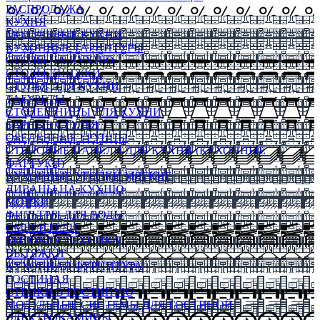
РАСПРОДАЖА
КУХНЯ
МОДУЛЬНЫЕ КУХНИ
КУХОННЫЕ ГАРНИТУРЫ
СТОЛЫ НА КУХНЮ
СТОЛЫ КНИЖКИ
СТУЛЬЯ ДЛЯ КУХНИ
ТАБУРЕТЫ
СТОЛЕШНИЦЫ ДЛЯ КУХНИ
БАРНЫЕ СТУЛЬЯ
ОБЕДЕННЫЕ ГРУППЫ
СТЕНОВЫЕ ПАНЕЛИ ДЛЯ КУХНИ (КУХОННЫЕ
ФАРТУКИ)
КУХОННЫЕ УГОЛКИ МЯГКИЕ
ДИВАНЫ НА КУХНЮ
МОЙКИ
ФИЛЬТРЫ ДЛЯ ВОДЫ
СМЕСИТЕЛИ
БЫТОВАЯ ТЕХНИКА
ВЫТЯЖКИ
КУХОННАЯ ФУРНИТУРА
ГОСТИНАЯ
СТЕНКИ В ГОСТИНУЮ
МОДУЛЬНЫЕ СИСТЕМЫ ДЛЯ ГОСТИНОЙ
ЭЛЕКТРОКАМИНЫ