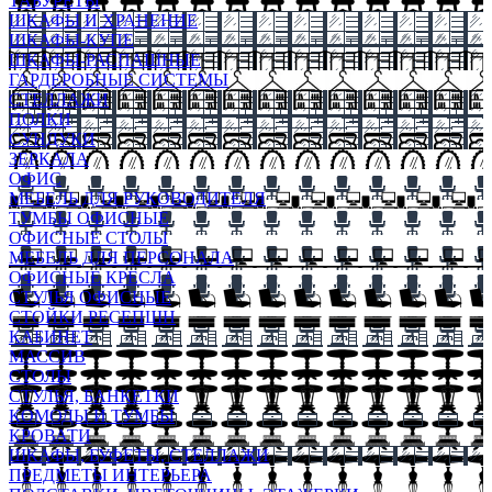
ТАБУРЕТЫ
ШКАФЫ И ХРАНЕНИЕ
ШКАФЫ-КУПЕ
ШКАФЫ-РАСПАШНЫЕ
ГАРДЕРОБНЫЕ СИСТЕМЫ
СТЕЛЛАЖИ
ПОЛКИ
СУНДУКИ
ЗЕРКАЛА
ОФИС
МЕБЕЛЬ ДЛЯ РУКОВОДИТЕЛЯ
ТУМБЫ ОФИСНЫЕ
ОФИСНЫЕ СТОЛЫ
МЕБЕЛЬ ДЛЯ ПЕРСОНАЛА
ОФИСНЫЕ КРЕСЛА
СТУЛЬЯ ОФИСНЫЕ
СТОЙКИ РЕСЕПШН
КАБИНЕТ
МАССИВ
СТОЛЫ
СТУЛЬЯ, БАНКЕТКИ
КОМОДЫ И ТУМБЫ
КРОВАТИ
ШКАФЫ, БУФЕТЫ, СТЕЛЛАЖИ
ПРЕДМЕТЫ ИНТЕРЬЕРА