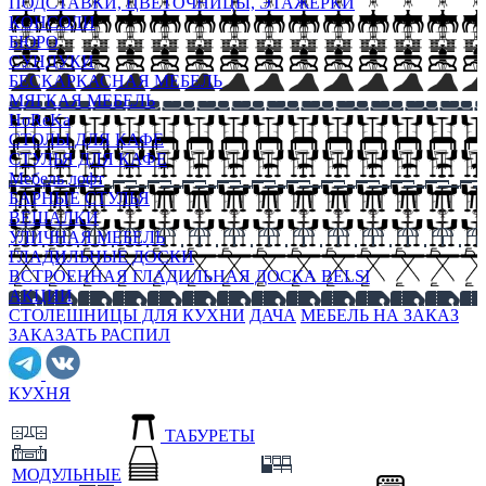
ПОДСТАВКИ, ЦВЕТОЧНИЦЫ, ЭТАЖЕРКИ
КОНСОЛИ
БЮРО
СУНДУКИ
БЕСКАРКАСНАЯ МЕБЕЛЬ
МЯГКАЯ МЕБЕЛЬ
HoReKa
СТОЛЫ ДЛЯ КАФЕ
СТУЛЬЯ ДЛЯ КАФЕ
Мебель лофт
БАРНЫЕ СТУЛЬЯ
ВЕШАЛКИ
УЛИЧНАЯ МЕБЕЛЬ
ГЛАДИЛЬНЫЕ ДОСКИ
ВСТРОЕННАЯ ГЛАДИЛЬНАЯ ДОСКА BELSI
АКЦИИ
СТОЛЕШНИЦЫ ДЛЯ КУХНИ
ДАЧА
МЕБЕЛЬ НА ЗАКАЗ
ЗАКАЗАТЬ РАСПИЛ
КУХНЯ
ТАБУРЕТЫ
МОДУЛЬНЫЕ