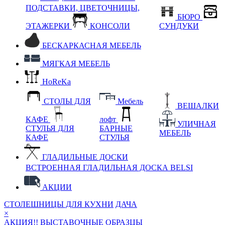
ПОДСТАВКИ, ЦВЕТОЧНИЦЫ,
БЮРО
ЭТАЖЕРКИ
КОНСОЛИ
СУНДУКИ
БЕСКАРКАСНАЯ МЕБЕЛЬ
МЯГКАЯ МЕБЕЛЬ
HoReKa
СТОЛЫ ДЛЯ
Мебель
ВЕШАЛКИ
КАФЕ
лофт
УЛИЧНАЯ
СТУЛЬЯ ДЛЯ
БАРНЫЕ
МЕБЕЛЬ
КАФЕ
СТУЛЬЯ
ГЛАДИЛЬНЫЕ ДОСКИ
ВСТРОЕННАЯ ГЛАДИЛЬНАЯ ДОСКА BELSI
АКЦИИ
СТОЛЕШНИЦЫ ДЛЯ КУХНИ
ДАЧА
×
АКЦИЯ!! ВЫСТАВОЧНЫЕ ОБРАЗЦЫ