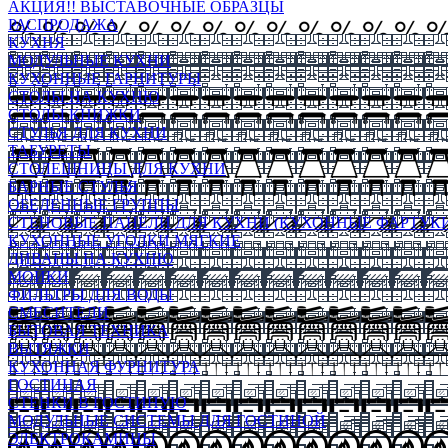
АКЦИЯ!! ВЫСТАВОЧНЫЕ ОБРАЗЦЫ
РАСПРОДАЖА
КУХНЯ
МОДУЛЬНЫЕ КУХНИ
КУХОННЫЕ ГАРНИТУРЫ
СТОЛЫ НА КУХНЮ
СТОЛЫ КНИЖКИ
СТУЛЬЯ ДЛЯ КУХНИ
ТАБУРЕТЫ
СТОЛЕШНИЦЫ ДЛЯ КУХНИ
БАРНЫЕ СТУЛЬЯ
ОБЕДЕННЫЕ ГРУППЫ
СТЕНОВЫЕ ПАНЕЛИ ДЛЯ КУХНИ (КУХОННЫЕ ФАРТУКИ
КУХОННЫЕ УГОЛКИ МЯГКИЕ
ДИВАНЫ НА КУХНЮ
МОЙКИ
ФИЛЬТРЫ ДЛЯ ВОДЫ
СМЕСИТЕЛИ
БЫТОВАЯ ТЕХНИКА
ВЫТЯЖКИ
КУХОННАЯ ФУРНИТУРА
ГОСТИНАЯ
СТЕНКИ В ГОСТИНУЮ
МОДУЛЬНЫЕ СИСТЕМЫ ДЛЯ ГОСТИНОЙ
ЭЛЕКТРОКАМИНЫ