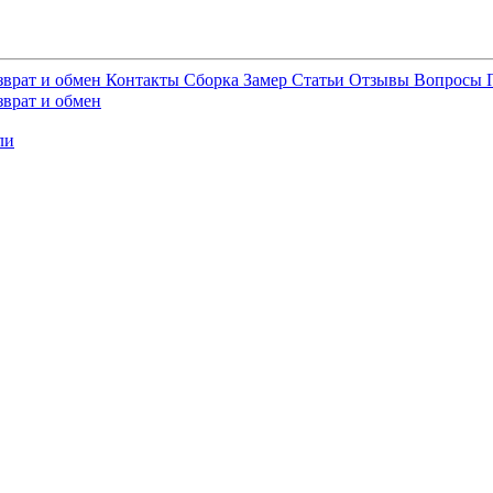
зврат и обмен
Контакты
Сборка
Замер
Статьи
Отзывы
Вопросы
зврат и обмен
ли