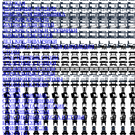
ДЕТСКАЯ
МОДУЛЬНЫЕ ДЕТСКИЕ
МЕБЕЛЬ ДЛЯ ШКОЛЬНИКА
ДЕТСКИЕ КРОВАТИ
МАТРАСЫ ДЛЯ ДЕТЕЙ
ДЕТСКИЕ СТОЛЫ И СТУЛЬЧИКИ
КОМОДЫ ДЛЯ ДЕТЕЙ
ДЕТСКИЕ ДИВАНЧИКИ
ДЕТСКИЙ СТУЛЬЧИК ДЛЯ КОРМЛЕНИЯ
СТОЛЫ
ПЛАСТИКОВЫЕ СТОЛЫ
ТУАЛЕТНЫЕ СТОЛИКИ
ПИСЬМЕННЫЕ СТОЛЫ
ЖУРНАЛЬНЫЕ СТОЛЫ
КОМПЬЮТЕРНЫЕ СТОЛЫ
СТОЛЫ НА КУХНЮ
СТУЛЬЯ
СТУЛЬЯ ОФИСНЫЕ
СТУЛЬЯ ДЕРЕВЯННЫЕ
СТУЛЬЯ МЕТАЛЛИЧЕСКИЕ
СКЛАДНЫЕ СТУЛЬЯ
ПЛАСТИКОВЫЕ КРЕСЛА И СТУЛЬЯ
БАРНЫЕ СТУЛЬЯ
ОФИСНЫЕ КРЕСЛА
ТАБУРЕТЫ