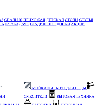
АЗ
СПАЛЬНЯ
ПРИХОЖАЯ
ДЕТСКАЯ
СТОЛЫ
СТУЛЬЯ
ЛЬ
HoReKa
ДАЧА
ГЛАДИЛЬНЫЕ ДОСКИ
АКЦИИ
МОЙКИ
ФИЛЬТРЫ ДЛЯ ВОДЫ
ХНИ
СМЕСИТЕЛИ
БЫТОВАЯ ТЕХНИКА
Е
ДИВАНЫ
ВЫТЯЖКИ
КУХОННАЯ