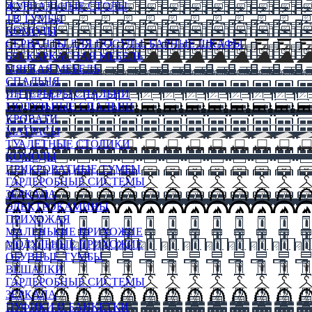
ЖУРНАЛЬНЫЕ СТОЛЫ
ТВ ТУМБЫ
КОМОДЫ
СЕРВАНТЫ ДЛЯ ПОСУДЫ, БАРНЫЕ ШКАФЫ
БЕСКАРКАСНАЯ МЕБЕЛЬ
МЯГКАЯ МЕБЕЛЬ
СПАЛЬНЯ
ИНТЕРЬЕРЫ СПАЛЬНИ
МОДУЛЬНЫЕ СПАЛЬНИ
КРОВАТИ
МАТРАСЫ
ТУАЛЕТНЫЕ СТОЛИКИ
КОМОДЫ
ПРИКРОВАТНЫЕ ТУМБЫ
ГАРДЕРОБНЫЕ СИСТЕМЫ
ЗЕРКАЛА
ЭЛЕКТРОКАМИНЫ
ПРИХОЖАЯ
МАЛЕНЬКИЕ ПРИХОЖИЕ
МОДУЛЬНЫЕ ПРИХОЖИЕ
ОБУВНЫЕ ТУМБЫ
ВЕШАЛКИ
ГАРДЕРОБНЫЕ СИСТЕМЫ
ЗЕРКАЛА
ПУФИКИ И БАНКЕТКИ