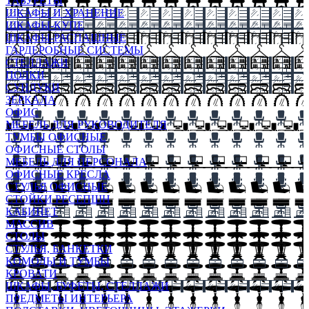
ТАБУРЕТЫ
ШКАФЫ И ХРАНЕНИЕ
ШКАФЫ-КУПЕ
ШКАФЫ-РАСПАШНЫЕ
ГАРДЕРОБНЫЕ СИСТЕМЫ
СТЕЛЛАЖИ
ПОЛКИ
СУНДУКИ
ЗЕРКАЛА
ОФИС
МЕБЕЛЬ ДЛЯ РУКОВОДИТЕЛЯ
ТУМБЫ ОФИСНЫЕ
ОФИСНЫЕ СТОЛЫ
МЕБЕЛЬ ДЛЯ ПЕРСОНАЛА
ОФИСНЫЕ КРЕСЛА
СТУЛЬЯ ОФИСНЫЕ
СТОЙКИ РЕСЕПШН
КАБИНЕТ
МАССИВ
СТОЛЫ
СТУЛЬЯ, БАНКЕТКИ
КОМОДЫ И ТУМБЫ
КРОВАТИ
ШКАФЫ, БУФЕТЫ, СТЕЛЛАЖИ
ПРЕДМЕТЫ ИНТЕРЬЕРА