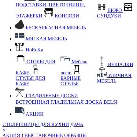
ПОДСТАВКИ, ЦВЕТОЧНИЦЫ,
БЮРО
ЭТАЖЕРКИ
КОНСОЛИ
СУНДУКИ
БЕСКАРКАСНАЯ МЕБЕЛЬ
МЯГКАЯ МЕБЕЛЬ
HoReKa
СТОЛЫ ДЛЯ
Мебель
ВЕШАЛКИ
КАФЕ
лофт
УЛИЧНАЯ
СТУЛЬЯ ДЛЯ
БАРНЫЕ
МЕБЕЛЬ
КАФЕ
СТУЛЬЯ
ГЛАДИЛЬНЫЕ ДОСКИ
ВСТРОЕННАЯ ГЛАДИЛЬНАЯ ДОСКА BELSI
АКЦИИ
СТОЛЕШНИЦЫ ДЛЯ КУХНИ
ДАЧА
×
АКЦИЯ!! ВЫСТАВОЧНЫЕ ОБРАЗЦЫ