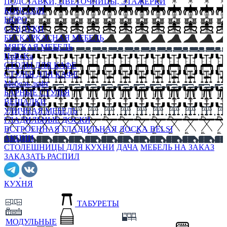
ПОДСТАВКИ, ЦВЕТОЧНИЦЫ, ЭТАЖЕРКИ
КОНСОЛИ
БЮРО
СУНДУКИ
БЕСКАРКАСНАЯ МЕБЕЛЬ
МЯГКАЯ МЕБЕЛЬ
HoReKa
СТОЛЫ ДЛЯ КАФЕ
СТУЛЬЯ ДЛЯ КАФЕ
Мебель лофт
БАРНЫЕ СТУЛЬЯ
ВЕШАЛКИ
УЛИЧНАЯ МЕБЕЛЬ
ГЛАДИЛЬНЫЕ ДОСКИ
ВСТРОЕННАЯ ГЛАДИЛЬНАЯ ДОСКА BELSI
АКЦИИ
СТОЛЕШНИЦЫ ДЛЯ КУХНИ
ДАЧА
МЕБЕЛЬ НА ЗАКАЗ
ЗАКАЗАТЬ РАСПИЛ
КУХНЯ
ТАБУРЕТЫ
МОДУЛЬНЫЕ