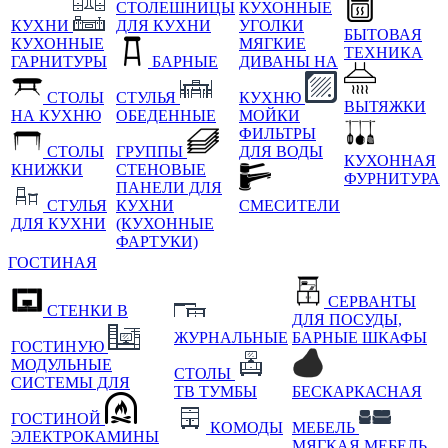
СТОЛЕШНИЦЫ
КУХОННЫЕ
КУХНИ
ДЛЯ КУХНИ
УГОЛКИ
БЫТОВАЯ
КУХОННЫЕ
МЯГКИЕ
ТЕХНИКА
ГАРНИТУРЫ
БАРНЫЕ
ДИВАНЫ НА
СТОЛЫ
СТУЛЬЯ
КУХНЮ
ВЫТЯЖКИ
НА КУХНЮ
ОБЕДЕННЫЕ
МОЙКИ
ФИЛЬТРЫ
СТОЛЫ
ГРУППЫ
ДЛЯ ВОДЫ
КУХОННАЯ
КНИЖКИ
СТЕНОВЫЕ
ФУРНИТУРА
ПАНЕЛИ ДЛЯ
СТУЛЬЯ
КУХНИ
СМЕСИТЕЛИ
ДЛЯ КУХНИ
(КУХОННЫЕ
ФАРТУКИ)
ГОСТИНАЯ
СЕРВАНТЫ
СТЕНКИ В
ДЛЯ ПОСУДЫ,
ЖУРНАЛЬНЫЕ
БАРНЫЕ ШКАФЫ
ГОСТИНУЮ
МОДУЛЬНЫЕ
СТОЛЫ
СИСТЕМЫ ДЛЯ
ТВ ТУМБЫ
БЕСКАРКАСНАЯ
ГОСТИНОЙ
КОМОДЫ
МЕБЕЛЬ
ЭЛЕКТРОКАМИНЫ
МЯГКАЯ МЕБЕЛЬ