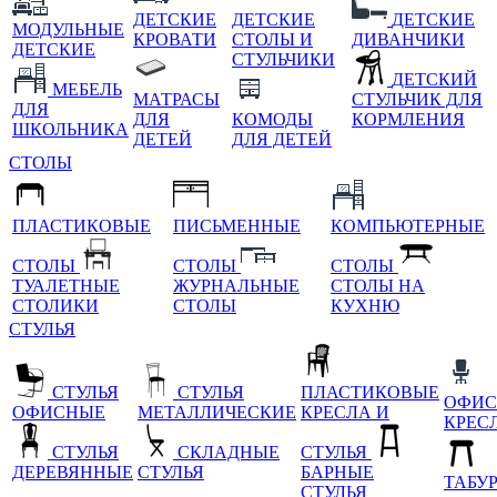
ДЕТСКИЕ
ДЕТСКИЕ
ДЕТСКИЕ
МОДУЛЬНЫЕ
КРОВАТИ
СТОЛЫ И
ДИВАНЧИКИ
ДЕТСКИЕ
СТУЛЬЧИКИ
ДЕТСКИЙ
МЕБЕЛЬ
МАТРАСЫ
СТУЛЬЧИК ДЛЯ
ДЛЯ
ДЛЯ
КОМОДЫ
КОРМЛЕНИЯ
ШКОЛЬНИКА
ДЕТЕЙ
ДЛЯ ДЕТЕЙ
СТОЛЫ
ПЛАСТИКОВЫЕ
ПИСЬМЕННЫЕ
КОМПЬЮТЕРНЫЕ
СТОЛЫ
СТОЛЫ
СТОЛЫ
ТУАЛЕТНЫЕ
ЖУРНАЛЬНЫЕ
СТОЛЫ НА
СТОЛИКИ
СТОЛЫ
КУХНЮ
СТУЛЬЯ
СТУЛЬЯ
СТУЛЬЯ
ПЛАСТИКОВЫЕ
ОФИС
ОФИСНЫЕ
МЕТАЛЛИЧЕСКИЕ
КРЕСЛА И
КРЕС
СТУЛЬЯ
СКЛАДНЫЕ
СТУЛЬЯ
ДЕРЕВЯННЫЕ
СТУЛЬЯ
БАРНЫЕ
ТАБУ
СТУЛЬЯ