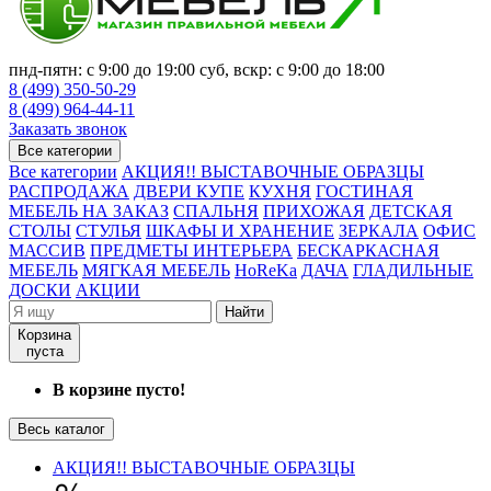
пнд-пятн: с 9:00 до 19:00 суб, вскр: с 9:00 до 18:00
8 (499) 350-50-29
8 (499) 964-44-11
Заказать звонок
Все категории
Все категории
АКЦИЯ!! ВЫСТАВОЧНЫЕ ОБРАЗЦЫ
РАСПРОДАЖА
ДВЕРИ КУПЕ
КУХНЯ
ГОСТИНАЯ
МЕБЕЛЬ НА ЗАКАЗ
СПАЛЬНЯ
ПРИХОЖАЯ
ДЕТСКАЯ
СТОЛЫ
СТУЛЬЯ
ШКАФЫ И ХРАНЕНИЕ
ЗЕРКАЛА
ОФИС
МАССИВ
ПРЕДМЕТЫ ИНТЕРЬЕРА
БЕСКАРКАСНАЯ
МЕБЕЛЬ
МЯГКАЯ МЕБЕЛЬ
HoReKa
ДАЧА
ГЛАДИЛЬНЫЕ
ДОСКИ
АКЦИИ
Найти
Корзина
пуста
В корзине пусто!
Весь каталог
АКЦИЯ!! ВЫСТАВОЧНЫЕ ОБРАЗЦЫ