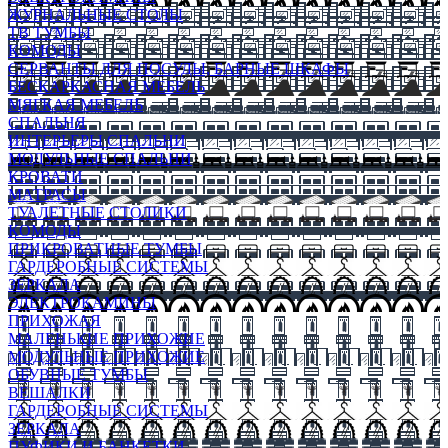
ЖУРНАЛЬНЫЕ СТОЛЫ
ТВ ТУМБЫ
КОМОДЫ
СЕРВАНТЫ ДЛЯ ПОСУДЫ, БАРНЫЕ ШКАФЫ
БЕСКАРКАСНАЯ МЕБЕЛЬ
МЯГКАЯ МЕБЕЛЬ
СПАЛЬНЯ
ИНТЕРЬЕРЫ СПАЛЬНИ
МОДУЛЬНЫЕ СПАЛЬНИ
КРОВАТИ
МАТРАСЫ
ТУАЛЕТНЫЕ СТОЛИКИ
КОМОДЫ
ПРИКРОВАТНЫЕ ТУМБЫ
ГАРДЕРОБНЫЕ СИСТЕМЫ
ЗЕРКАЛА
ЭЛЕКТРОКАМИНЫ
ПРИХОЖАЯ
МАЛЕНЬКИЕ ПРИХОЖИЕ
МОДУЛЬНЫЕ ПРИХОЖИЕ
ОБУВНЫЕ ТУМБЫ
ВЕШАЛКИ
ГАРДЕРОБНЫЕ СИСТЕМЫ
ЗЕРКАЛА
ПУФИКИ И БАНКЕТКИ