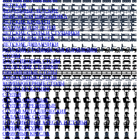
ДЕТСКАЯ
МОДУЛЬНЫЕ ДЕТСКИЕ
МЕБЕЛЬ ДЛЯ ШКОЛЬНИКА
ДЕТСКИЕ КРОВАТИ
МАТРАСЫ ДЛЯ ДЕТЕЙ
ДЕТСКИЕ СТОЛЫ И СТУЛЬЧИКИ
КОМОДЫ ДЛЯ ДЕТЕЙ
ДЕТСКИЕ ДИВАНЧИКИ
ДЕТСКИЙ СТУЛЬЧИК ДЛЯ КОРМЛЕНИЯ
СТОЛЫ
ПЛАСТИКОВЫЕ СТОЛЫ
ТУАЛЕТНЫЕ СТОЛИКИ
ПИСЬМЕННЫЕ СТОЛЫ
ЖУРНАЛЬНЫЕ СТОЛЫ
КОМПЬЮТЕРНЫЕ СТОЛЫ
СТОЛЫ НА КУХНЮ
СТУЛЬЯ
СТУЛЬЯ ОФИСНЫЕ
СТУЛЬЯ ДЕРЕВЯННЫЕ
СТУЛЬЯ МЕТАЛЛИЧЕСКИЕ
СКЛАДНЫЕ СТУЛЬЯ
ПЛАСТИКОВЫЕ КРЕСЛА И СТУЛЬЯ
БАРНЫЕ СТУЛЬЯ
ОФИСНЫЕ КРЕСЛА