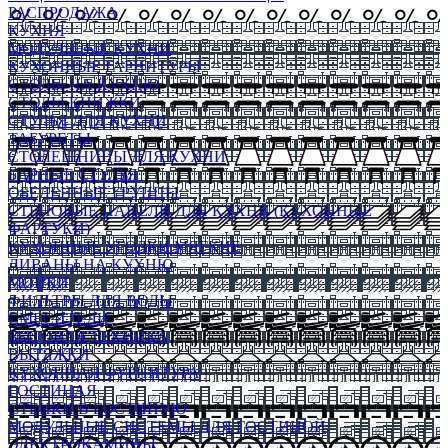
РАСПРОДАЖА
КУХНЯ
МОДУЛЬНЫЕ КУХНИ
КУХОННЫЕ ГАРНИТУРЫ
СТОЛЫ НА КУХНЮ
СТОЛЫ КНИЖКИ
СТУЛЬЯ ДЛЯ КУХНИ
ТАБУРЕТЫ
СТОЛЕШНИЦЫ ДЛЯ КУХНИ
БАРНЫЕ СТУЛЬЯ
ОБЕДЕННЫЕ ГРУППЫ
СТЕНОВЫЕ ПАНЕЛИ ДЛЯ КУХНИ (КУХОННЫЕ
ФАРТУКИ)
КУХОННЫЕ УГОЛКИ МЯГКИЕ
ДИВАНЫ НА КУХНЮ
МОЙКИ
ФИЛЬТРЫ ДЛЯ ВОДЫ
СМЕСИТЕЛИ
БЫТОВАЯ ТЕХНИКА
ВЫТЯЖКИ
КУХОННАЯ ФУРНИТУРА
ГОСТИНАЯ
СТЕНКИ В ГОСТИНУЮ
МОДУЛЬНЫЕ СИСТЕМЫ ДЛЯ ГОСТИНОЙ
ЭЛЕКТРОКАМИНЫ