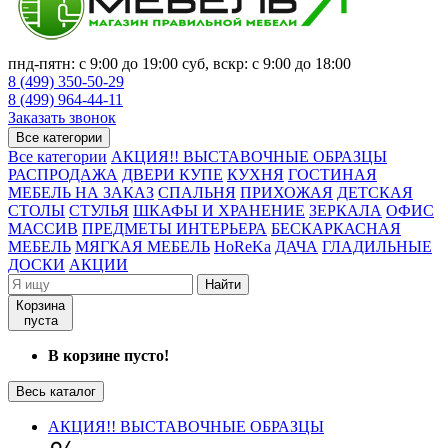
пнд-пятн: с 9:00 до 19:00 суб, вскр: с 9:00 до 18:00
8 (499) 350-50-29
8 (499) 964-44-11
Заказать звонок
Все категории
Все категории
АКЦИЯ!! ВЫСТАВОЧНЫЕ ОБРАЗЦЫ
РАСПРОДАЖА
ДВЕРИ КУПЕ
КУХНЯ
ГОСТИНАЯ
МЕБЕЛЬ НА ЗАКАЗ
СПАЛЬНЯ
ПРИХОЖАЯ
ДЕТСКАЯ
СТОЛЫ
СТУЛЬЯ
ШКАФЫ И ХРАНЕНИЕ
ЗЕРКАЛА
ОФИС
МАССИВ
ПРЕДМЕТЫ ИНТЕРЬЕРА
БЕСКАРКАСНАЯ
МЕБЕЛЬ
МЯГКАЯ МЕБЕЛЬ
HoReKa
ДАЧА
ГЛАДИЛЬНЫЕ
ДОСКИ
АКЦИИ
Найти
Корзина
пуста
В корзине пусто!
Весь каталог
АКЦИЯ!! ВЫСТАВОЧНЫЕ ОБРАЗЦЫ