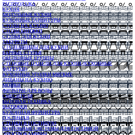
РАСПРОДАЖА
КУХНЯ
МОДУЛЬНЫЕ КУХНИ
КУХОННЫЕ ГАРНИТУРЫ
СТОЛЫ НА КУХНЮ
СТОЛЫ КНИЖКИ
СТУЛЬЯ ДЛЯ КУХНИ
ТАБУРЕТЫ
СТОЛЕШНИЦЫ ДЛЯ КУХНИ
БАРНЫЕ СТУЛЬЯ
ОБЕДЕННЫЕ ГРУППЫ
СТЕНОВЫЕ ПАНЕЛИ ДЛЯ КУХНИ (КУХОННЫЕ
ФАРТУКИ)
КУХОННЫЕ УГОЛКИ МЯГКИЕ
ДИВАНЫ НА КУХНЮ
МОЙКИ
ФИЛЬТРЫ ДЛЯ ВОДЫ
СМЕСИТЕЛИ
БЫТОВАЯ ТЕХНИКА
ВЫТЯЖКИ
КУХОННАЯ ФУРНИТУРА
ГОСТИНАЯ
СТЕНКИ В ГОСТИНУЮ
МОДУЛЬНЫЕ СИСТЕМЫ ДЛЯ ГОСТИНОЙ
ЭЛЕКТРОКАМИНЫ