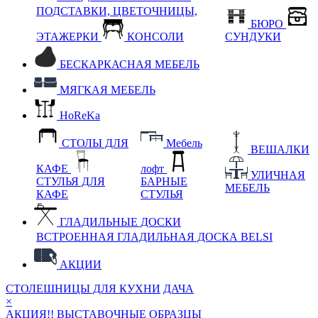
ПОДСТАВКИ, ЦВЕТОЧНИЦЫ,
БЮРО
ЭТАЖЕРКИ
КОНСОЛИ
СУНДУКИ
БЕСКАРКАСНАЯ МЕБЕЛЬ
МЯГКАЯ МЕБЕЛЬ
HoReKa
СТОЛЫ ДЛЯ
Мебель
ВЕШАЛКИ
КАФЕ
лофт
УЛИЧНАЯ
СТУЛЬЯ ДЛЯ
БАРНЫЕ
МЕБЕЛЬ
КАФЕ
СТУЛЬЯ
ГЛАДИЛЬНЫЕ ДОСКИ
ВСТРОЕННАЯ ГЛАДИЛЬНАЯ ДОСКА BELSI
АКЦИИ
СТОЛЕШНИЦЫ ДЛЯ КУХНИ
ДАЧА
×
АКЦИЯ!! ВЫСТАВОЧНЫЕ ОБРАЗЦЫ