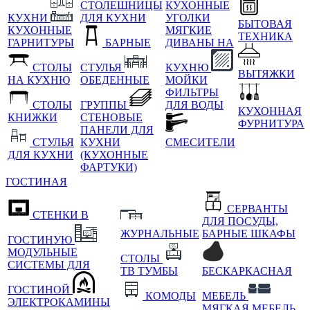
СТОЛЕШНИЦЫ
КУХОННЫЕ
КУХНИ
ДЛЯ КУХНИ
УГОЛКИ
БЫТОВАЯ
КУХОННЫЕ
МЯГКИЕ
ТЕХНИКА
ГАРНИТУРЫ
БАРНЫЕ
ДИВАНЫ НА
СТОЛЫ
СТУЛЬЯ
КУХНЮ
ВЫТЯЖКИ
НА КУХНЮ
ОБЕДЕННЫЕ
МОЙКИ
ФИЛЬТРЫ
СТОЛЫ
ГРУППЫ
ДЛЯ ВОДЫ
КУХОННАЯ
КНИЖКИ
СТЕНОВЫЕ
ФУРНИТУРА
ПАНЕЛИ ДЛЯ
СТУЛЬЯ
КУХНИ
СМЕСИТЕЛИ
ДЛЯ КУХНИ
(КУХОННЫЕ
ФАРТУКИ)
ГОСТИНАЯ
СЕРВАНТЫ
СТЕНКИ В
ДЛЯ ПОСУДЫ,
ЖУРНАЛЬНЫЕ
БАРНЫЕ ШКАФЫ
ГОСТИНУЮ
МОДУЛЬНЫЕ
СТОЛЫ
СИСТЕМЫ ДЛЯ
ТВ ТУМБЫ
БЕСКАРКАСНАЯ
ГОСТИНОЙ
КОМОДЫ
МЕБЕЛЬ
ЭЛЕКТРОКАМИНЫ
МЯГКАЯ МЕБЕЛЬ