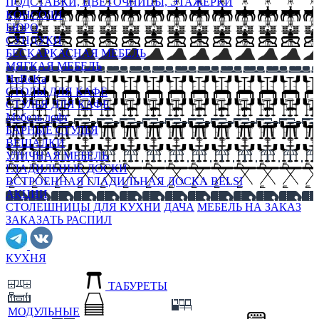
ПОДСТАВКИ, ЦВЕТОЧНИЦЫ, ЭТАЖЕРКИ
КОНСОЛИ
БЮРО
СУНДУКИ
БЕСКАРКАСНАЯ МЕБЕЛЬ
МЯГКАЯ МЕБЕЛЬ
HoReKa
СТОЛЫ ДЛЯ КАФЕ
СТУЛЬЯ ДЛЯ КАФЕ
Мебель лофт
БАРНЫЕ СТУЛЬЯ
ВЕШАЛКИ
УЛИЧНАЯ МЕБЕЛЬ
ГЛАДИЛЬНЫЕ ДОСКИ
ВСТРОЕННАЯ ГЛАДИЛЬНАЯ ДОСКА BELSI
АКЦИИ
СТОЛЕШНИЦЫ ДЛЯ КУХНИ
ДАЧА
МЕБЕЛЬ НА ЗАКАЗ
ЗАКАЗАТЬ РАСПИЛ
КУХНЯ
ТАБУРЕТЫ
МОДУЛЬНЫЕ