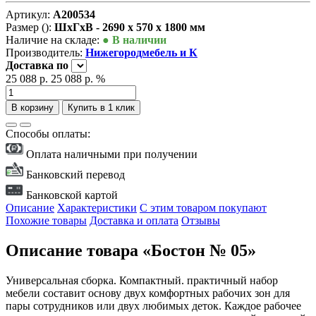
Артикул:
А200534
Размер ():
ШxГxВ - 2690 x 570 x 1800 мм
Наличие на складе:
● В наличии
Производитель:
Нижегородмебель и К
Доставка
по
25 088 р.
25 088 р.
%
В корзину
Купить в 1 клик
Способы оплаты:
Оплата наличными при получении
Банковский перевод
Банковской картой
Описание
Характеристики
С этим товаром покупают
Похожие товары
Доставка и оплата
Отзывы
Описание товара «Бостон № 05»
Универсальная сборка. Компактный. практичный набор
мебели составит основу двух комфортных рабочих зон для
пары сотрудников или двух любимых деток. Каждое рабочее