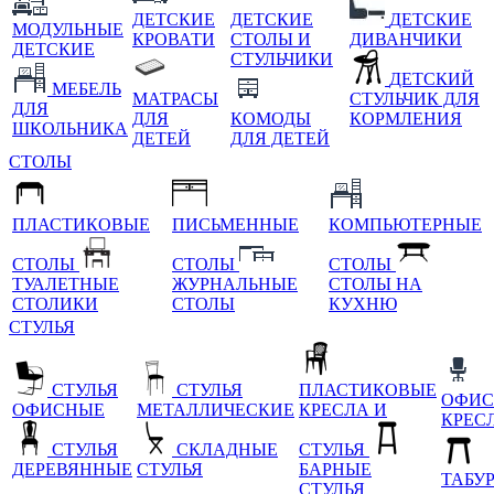
ДЕТСКИЕ
ДЕТСКИЕ
ДЕТСКИЕ
МОДУЛЬНЫЕ
КРОВАТИ
СТОЛЫ И
ДИВАНЧИКИ
ДЕТСКИЕ
СТУЛЬЧИКИ
ДЕТСКИЙ
МЕБЕЛЬ
МАТРАСЫ
СТУЛЬЧИК ДЛЯ
ДЛЯ
ДЛЯ
КОМОДЫ
КОРМЛЕНИЯ
ШКОЛЬНИКА
ДЕТЕЙ
ДЛЯ ДЕТЕЙ
СТОЛЫ
ПЛАСТИКОВЫЕ
ПИСЬМЕННЫЕ
КОМПЬЮТЕРНЫЕ
СТОЛЫ
СТОЛЫ
СТОЛЫ
ТУАЛЕТНЫЕ
ЖУРНАЛЬНЫЕ
СТОЛЫ НА
СТОЛИКИ
СТОЛЫ
КУХНЮ
СТУЛЬЯ
СТУЛЬЯ
СТУЛЬЯ
ПЛАСТИКОВЫЕ
ОФИС
ОФИСНЫЕ
МЕТАЛЛИЧЕСКИЕ
КРЕСЛА И
КРЕС
СТУЛЬЯ
СКЛАДНЫЕ
СТУЛЬЯ
ДЕРЕВЯННЫЕ
СТУЛЬЯ
БАРНЫЕ
ТАБУ
СТУЛЬЯ