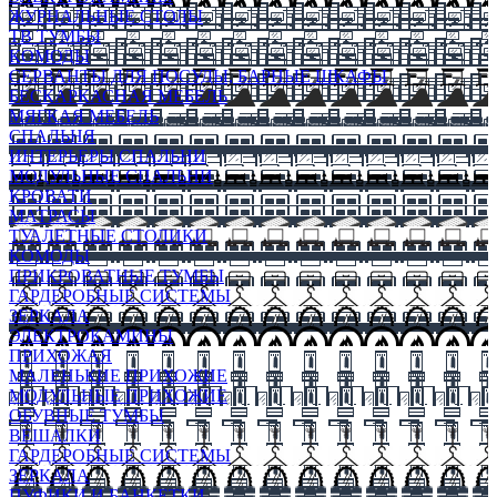
ЖУРНАЛЬНЫЕ СТОЛЫ
ТВ ТУМБЫ
КОМОДЫ
СЕРВАНТЫ ДЛЯ ПОСУДЫ, БАРНЫЕ ШКАФЫ
БЕСКАРКАСНАЯ МЕБЕЛЬ
МЯГКАЯ МЕБЕЛЬ
СПАЛЬНЯ
ИНТЕРЬЕРЫ СПАЛЬНИ
МОДУЛЬНЫЕ СПАЛЬНИ
КРОВАТИ
МАТРАСЫ
ТУАЛЕТНЫЕ СТОЛИКИ
КОМОДЫ
ПРИКРОВАТНЫЕ ТУМБЫ
ГАРДЕРОБНЫЕ СИСТЕМЫ
ЗЕРКАЛА
ЭЛЕКТРОКАМИНЫ
ПРИХОЖАЯ
МАЛЕНЬКИЕ ПРИХОЖИЕ
МОДУЛЬНЫЕ ПРИХОЖИЕ
ОБУВНЫЕ ТУМБЫ
ВЕШАЛКИ
ГАРДЕРОБНЫЕ СИСТЕМЫ
ЗЕРКАЛА
ПУФИКИ И БАНКЕТКИ