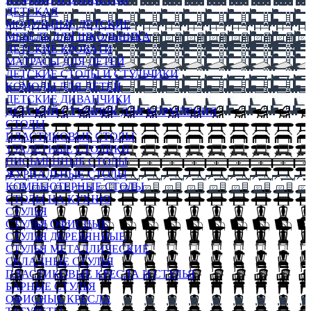
ДЕТСКАЯ
МОДУЛЬНЫЕ ДЕТСКИЕ
МЕБЕЛЬ ДЛЯ ШКОЛЬНИКА
ДЕТСКИЕ КРОВАТИ
МАТРАСЫ ДЛЯ ДЕТЕЙ
ДЕТСКИЕ СТОЛЫ И СТУЛЬЧИКИ
КОМОДЫ ДЛЯ ДЕТЕЙ
ДЕТСКИЕ ДИВАНЧИКИ
ДЕТСКИЙ СТУЛЬЧИК ДЛЯ КОРМЛЕНИЯ
СТОЛЫ
ПЛАСТИКОВЫЕ СТОЛЫ
ТУАЛЕТНЫЕ СТОЛИКИ
ПИСЬМЕННЫЕ СТОЛЫ
ЖУРНАЛЬНЫЕ СТОЛЫ
КОМПЬЮТЕРНЫЕ СТОЛЫ
СТОЛЫ НА КУХНЮ
СТУЛЬЯ
СТУЛЬЯ ОФИСНЫЕ
СТУЛЬЯ ДЕРЕВЯННЫЕ
СТУЛЬЯ МЕТАЛЛИЧЕСКИЕ
СКЛАДНЫЕ СТУЛЬЯ
ПЛАСТИКОВЫЕ КРЕСЛА И СТУЛЬЯ
БАРНЫЕ СТУЛЬЯ
ОФИСНЫЕ КРЕСЛА