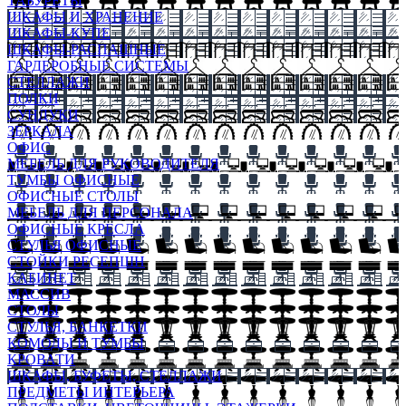
ТАБУРЕТЫ
ШКАФЫ И ХРАНЕНИЕ
ШКАФЫ-КУПЕ
ШКАФЫ-РАСПАШНЫЕ
ГАРДЕРОБНЫЕ СИСТЕМЫ
СТЕЛЛАЖИ
ПОЛКИ
СУНДУКИ
ЗЕРКАЛА
ОФИС
МЕБЕЛЬ ДЛЯ РУКОВОДИТЕЛЯ
ТУМБЫ ОФИСНЫЕ
ОФИСНЫЕ СТОЛЫ
МЕБЕЛЬ ДЛЯ ПЕРСОНАЛА
ОФИСНЫЕ КРЕСЛА
СТУЛЬЯ ОФИСНЫЕ
СТОЙКИ РЕСЕПШН
КАБИНЕТ
МАССИВ
СТОЛЫ
СТУЛЬЯ, БАНКЕТКИ
КОМОДЫ И ТУМБЫ
КРОВАТИ
ШКАФЫ, БУФЕТЫ, СТЕЛЛАЖИ
ПРЕДМЕТЫ ИНТЕРЬЕРА