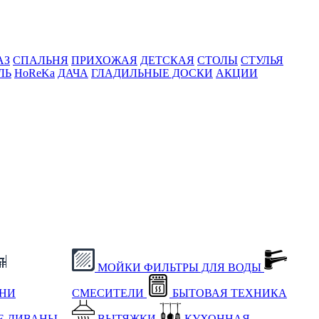
АЗ
СПАЛЬНЯ
ПРИХОЖАЯ
ДЕТСКАЯ
СТОЛЫ
СТУЛЬЯ
ЛЬ
HoReKa
ДАЧА
ГЛАДИЛЬНЫЕ ДОСКИ
АКЦИИ
МОЙКИ
ФИЛЬТРЫ ДЛЯ ВОДЫ
ХНИ
СМЕСИТЕЛИ
БЫТОВАЯ ТЕХНИКА
Е
ДИВАНЫ
ВЫТЯЖКИ
КУХОННАЯ