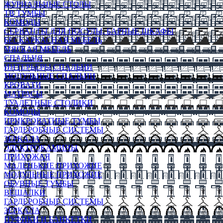
ЖУРНАЛЬНЫЕ СТОЛЫ
ТВ ТУМБЫ
КОМОДЫ
СЕРВАНТЫ ДЛЯ ПОСУДЫ, БАРНЫЕ ШКАФЫ
БЕСКАРКАСНАЯ МЕБЕЛЬ
МЯГКАЯ МЕБЕЛЬ
СПАЛЬНЯ
ИНТЕРЬЕРЫ СПАЛЬНИ
МОДУЛЬНЫЕ СПАЛЬНИ
КРОВАТИ
МАТРАСЫ
ТУАЛЕТНЫЕ СТОЛИКИ
КОМОДЫ
ПРИКРОВАТНЫЕ ТУМБЫ
ГАРДЕРОБНЫЕ СИСТЕМЫ
ЗЕРКАЛА
ЭЛЕКТРОКАМИНЫ
ПРИХОЖАЯ
МАЛЕНЬКИЕ ПРИХОЖИЕ
МОДУЛЬНЫЕ ПРИХОЖИЕ
ОБУВНЫЕ ТУМБЫ
ВЕШАЛКИ
ГАРДЕРОБНЫЕ СИСТЕМЫ
ЗЕРКАЛА
ПУФИКИ И БАНКЕТКИ