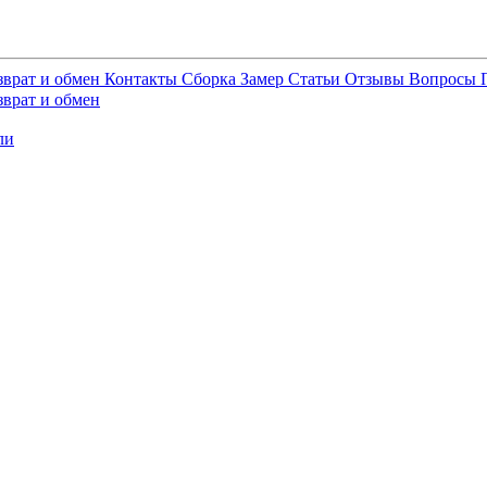
зврат и обмен
Контакты
Сборка
Замер
Статьи
Отзывы
Вопросы
зврат и обмен
ли