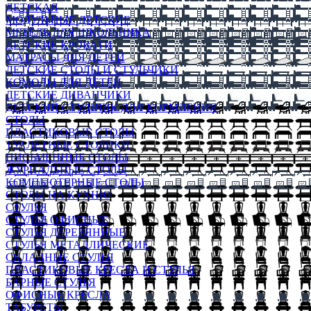
ДЕТСКАЯ
МОДУЛЬНЫЕ ДЕТСКИЕ
МЕБЕЛЬ ДЛЯ ШКОЛЬНИКА
ДЕТСКИЕ КРОВАТИ
МАТРАСЫ ДЛЯ ДЕТЕЙ
ДЕТСКИЕ СТОЛЫ И СТУЛЬЧИКИ
КОМОДЫ ДЛЯ ДЕТЕЙ
ДЕТСКИЕ ДИВАНЧИКИ
ДЕТСКИЙ СТУЛЬЧИК ДЛЯ КОРМЛЕНИЯ
СТОЛЫ
ПЛАСТИКОВЫЕ СТОЛЫ
ТУАЛЕТНЫЕ СТОЛИКИ
ПИСЬМЕННЫЕ СТОЛЫ
ЖУРНАЛЬНЫЕ СТОЛЫ
КОМПЬЮТЕРНЫЕ СТОЛЫ
СТОЛЫ НА КУХНЮ
СТУЛЬЯ
СТУЛЬЯ ОФИСНЫЕ
СТУЛЬЯ ДЕРЕВЯННЫЕ
СТУЛЬЯ МЕТАЛЛИЧЕСКИЕ
СКЛАДНЫЕ СТУЛЬЯ
ПЛАСТИКОВЫЕ КРЕСЛА И СТУЛЬЯ
БАРНЫЕ СТУЛЬЯ
ОФИСНЫЕ КРЕСЛА
ТАБУРЕТЫ