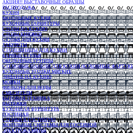
АКЦИЯ!! ВЫСТАВОЧНЫЕ ОБРАЗЦЫ
РАСПРОДАЖА
КУХНЯ
МОДУЛЬНЫЕ КУХНИ
КУХОННЫЕ ГАРНИТУРЫ
СТОЛЫ НА КУХНЮ
СТОЛЫ КНИЖКИ
СТУЛЬЯ ДЛЯ КУХНИ
ТАБУРЕТЫ
СТОЛЕШНИЦЫ ДЛЯ КУХНИ
БАРНЫЕ СТУЛЬЯ
ОБЕДЕННЫЕ ГРУППЫ
СТЕНОВЫЕ ПАНЕЛИ ДЛЯ КУХНИ (КУХОННЫЕ ФАРТУКИ
КУХОННЫЕ УГОЛКИ МЯГКИЕ
ДИВАНЫ НА КУХНЮ
МОЙКИ
ФИЛЬТРЫ ДЛЯ ВОДЫ
СМЕСИТЕЛИ
БЫТОВАЯ ТЕХНИКА
ВЫТЯЖКИ
КУХОННАЯ ФУРНИТУРА
ГОСТИНАЯ
СТЕНКИ В ГОСТИНУЮ
МОДУЛЬНЫЕ СИСТЕМЫ ДЛЯ ГОСТИНОЙ
ЭЛЕКТРОКАМИНЫ