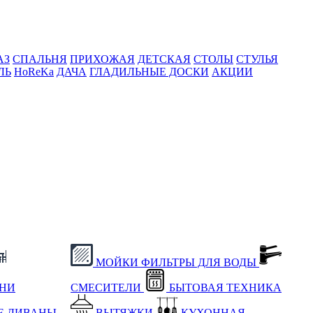
АЗ
СПАЛЬНЯ
ПРИХОЖАЯ
ДЕТСКАЯ
СТОЛЫ
СТУЛЬЯ
ЛЬ
HoReKa
ДАЧА
ГЛАДИЛЬНЫЕ ДОСКИ
АКЦИИ
МОЙКИ
ФИЛЬТРЫ ДЛЯ ВОДЫ
ХНИ
СМЕСИТЕЛИ
БЫТОВАЯ ТЕХНИКА
Е
ДИВАНЫ
ВЫТЯЖКИ
КУХОННАЯ