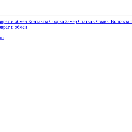
зврат и обмен
Контакты
Сборка
Замер
Статьи
Отзывы
Вопросы
зврат и обмен
ли