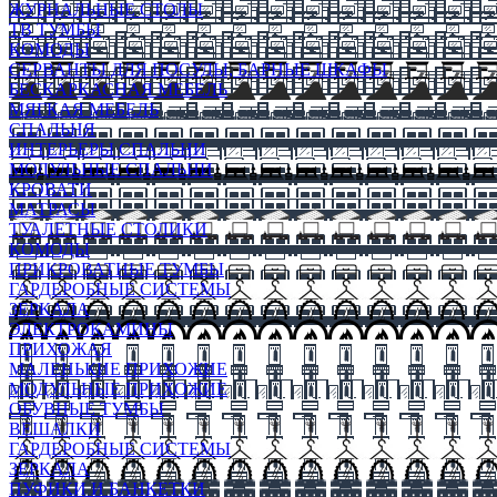
ЖУРНАЛЬНЫЕ СТОЛЫ
ТВ ТУМБЫ
КОМОДЫ
СЕРВАНТЫ ДЛЯ ПОСУДЫ, БАРНЫЕ ШКАФЫ
БЕСКАРКАСНАЯ МЕБЕЛЬ
МЯГКАЯ МЕБЕЛЬ
СПАЛЬНЯ
ИНТЕРЬЕРЫ СПАЛЬНИ
МОДУЛЬНЫЕ СПАЛЬНИ
КРОВАТИ
МАТРАСЫ
ТУАЛЕТНЫЕ СТОЛИКИ
КОМОДЫ
ПРИКРОВАТНЫЕ ТУМБЫ
ГАРДЕРОБНЫЕ СИСТЕМЫ
ЗЕРКАЛА
ЭЛЕКТРОКАМИНЫ
ПРИХОЖАЯ
МАЛЕНЬКИЕ ПРИХОЖИЕ
МОДУЛЬНЫЕ ПРИХОЖИЕ
ОБУВНЫЕ ТУМБЫ
ВЕШАЛКИ
ГАРДЕРОБНЫЕ СИСТЕМЫ
ЗЕРКАЛА
ПУФИКИ И БАНКЕТКИ