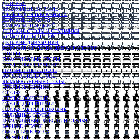
ДЕТСКАЯ
МОДУЛЬНЫЕ ДЕТСКИЕ
МЕБЕЛЬ ДЛЯ ШКОЛЬНИКА
ДЕТСКИЕ КРОВАТИ
МАТРАСЫ ДЛЯ ДЕТЕЙ
ДЕТСКИЕ СТОЛЫ И СТУЛЬЧИКИ
КОМОДЫ ДЛЯ ДЕТЕЙ
ДЕТСКИЕ ДИВАНЧИКИ
ДЕТСКИЙ СТУЛЬЧИК ДЛЯ КОРМЛЕНИЯ
СТОЛЫ
ПЛАСТИКОВЫЕ СТОЛЫ
ТУАЛЕТНЫЕ СТОЛИКИ
ПИСЬМЕННЫЕ СТОЛЫ
ЖУРНАЛЬНЫЕ СТОЛЫ
КОМПЬЮТЕРНЫЕ СТОЛЫ
СТОЛЫ НА КУХНЮ
СТУЛЬЯ
СТУЛЬЯ ОФИСНЫЕ
СТУЛЬЯ ДЕРЕВЯННЫЕ
СТУЛЬЯ МЕТАЛЛИЧЕСКИЕ
СКЛАДНЫЕ СТУЛЬЯ
ПЛАСТИКОВЫЕ КРЕСЛА И СТУЛЬЯ
БАРНЫЕ СТУЛЬЯ
ОФИСНЫЕ КРЕСЛА
ТАБУРЕТЫ