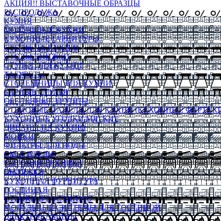
АКЦИЯ!! ВЫСТАВОЧНЫЕ ОБРАЗЦЫ
РАСПРОДАЖА
КУХНЯ
МОДУЛЬНЫЕ КУХНИ
КУХОННЫЕ ГАРНИТУРЫ
СТОЛЫ НА КУХНЮ
СТОЛЫ КНИЖКИ
СТУЛЬЯ ДЛЯ КУХНИ
ТАБУРЕТЫ
СТОЛЕШНИЦЫ ДЛЯ КУХНИ
БАРНЫЕ СТУЛЬЯ
ОБЕДЕННЫЕ ГРУППЫ
СТЕНОВЫЕ ПАНЕЛИ ДЛЯ КУХНИ (КУХОННЫЕ ФАРТУКИ
КУХОННЫЕ УГОЛКИ МЯГКИЕ
ДИВАНЫ НА КУХНЮ
МОЙКИ
ФИЛЬТРЫ ДЛЯ ВОДЫ
СМЕСИТЕЛИ
БЫТОВАЯ ТЕХНИКА
ВЫТЯЖКИ
КУХОННАЯ ФУРНИТУРА
ГОСТИНАЯ
СТЕНКИ В ГОСТИНУЮ
МОДУЛЬНЫЕ СИСТЕМЫ ДЛЯ ГОСТИНОЙ
ЭЛЕКТРОКАМИНЫ