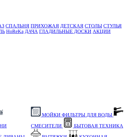
АЗ
СПАЛЬНЯ
ПРИХОЖАЯ
ДЕТСКАЯ
СТОЛЫ
СТУЛЬЯ
ЛЬ
HoReKa
ДАЧА
ГЛАДИЛЬНЫЕ ДОСКИ
АКЦИИ
МОЙКИ
ФИЛЬТРЫ ДЛЯ ВОДЫ
ХНИ
СМЕСИТЕЛИ
БЫТОВАЯ ТЕХНИКА
Е
ДИВАНЫ
ВЫТЯЖКИ
КУХОННАЯ