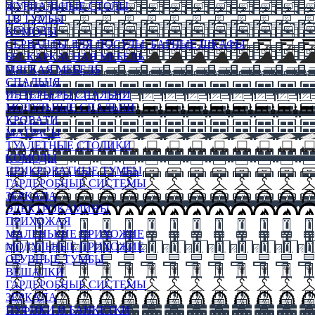
ЖУРНАЛЬНЫЕ СТОЛЫ
ТВ ТУМБЫ
КОМОДЫ
СЕРВАНТЫ ДЛЯ ПОСУДЫ, БАРНЫЕ ШКАФЫ
БЕСКАРКАСНАЯ МЕБЕЛЬ
МЯГКАЯ МЕБЕЛЬ
СПАЛЬНЯ
ИНТЕРЬЕРЫ СПАЛЬНИ
МОДУЛЬНЫЕ СПАЛЬНИ
КРОВАТИ
МАТРАСЫ
ТУАЛЕТНЫЕ СТОЛИКИ
КОМОДЫ
ПРИКРОВАТНЫЕ ТУМБЫ
ГАРДЕРОБНЫЕ СИСТЕМЫ
ЗЕРКАЛА
ЭЛЕКТРОКАМИНЫ
ПРИХОЖАЯ
МАЛЕНЬКИЕ ПРИХОЖИЕ
МОДУЛЬНЫЕ ПРИХОЖИЕ
ОБУВНЫЕ ТУМБЫ
ВЕШАЛКИ
ГАРДЕРОБНЫЕ СИСТЕМЫ
ЗЕРКАЛА
ПУФИКИ И БАНКЕТКИ