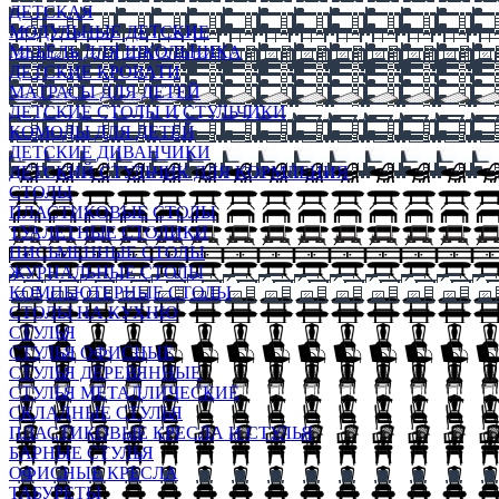
ДЕТСКАЯ
МОДУЛЬНЫЕ ДЕТСКИЕ
МЕБЕЛЬ ДЛЯ ШКОЛЬНИКА
ДЕТСКИЕ КРОВАТИ
МАТРАСЫ ДЛЯ ДЕТЕЙ
ДЕТСКИЕ СТОЛЫ И СТУЛЬЧИКИ
КОМОДЫ ДЛЯ ДЕТЕЙ
ДЕТСКИЕ ДИВАНЧИКИ
ДЕТСКИЙ СТУЛЬЧИК ДЛЯ КОРМЛЕНИЯ
СТОЛЫ
ПЛАСТИКОВЫЕ СТОЛЫ
ТУАЛЕТНЫЕ СТОЛИКИ
ПИСЬМЕННЫЕ СТОЛЫ
ЖУРНАЛЬНЫЕ СТОЛЫ
КОМПЬЮТЕРНЫЕ СТОЛЫ
СТОЛЫ НА КУХНЮ
СТУЛЬЯ
СТУЛЬЯ ОФИСНЫЕ
СТУЛЬЯ ДЕРЕВЯННЫЕ
СТУЛЬЯ МЕТАЛЛИЧЕСКИЕ
СКЛАДНЫЕ СТУЛЬЯ
ПЛАСТИКОВЫЕ КРЕСЛА И СТУЛЬЯ
БАРНЫЕ СТУЛЬЯ
ОФИСНЫЕ КРЕСЛА
ТАБУРЕТЫ