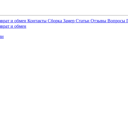
зврат и обмен
Контакты
Сборка
Замер
Статьи
Отзывы
Вопросы
зврат и обмен
ли