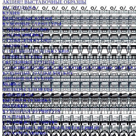
АКЦИЯ!! ВЫСТАВОЧНЫЕ ОБРАЗЦЫ
РАСПРОДАЖА
КУХНЯ
МОДУЛЬНЫЕ КУХНИ
КУХОННЫЕ ГАРНИТУРЫ
СТОЛЫ НА КУХНЮ
СТОЛЫ КНИЖКИ
СТУЛЬЯ ДЛЯ КУХНИ
ТАБУРЕТЫ
СТОЛЕШНИЦЫ ДЛЯ КУХНИ
БАРНЫЕ СТУЛЬЯ
ОБЕДЕННЫЕ ГРУППЫ
СТЕНОВЫЕ ПАНЕЛИ ДЛЯ КУХНИ (КУХОННЫЕ ФАРТУКИ
КУХОННЫЕ УГОЛКИ МЯГКИЕ
ДИВАНЫ НА КУХНЮ
МОЙКИ
ФИЛЬТРЫ ДЛЯ ВОДЫ
СМЕСИТЕЛИ
БЫТОВАЯ ТЕХНИКА
ВЫТЯЖКИ
КУХОННАЯ ФУРНИТУРА
ГОСТИНАЯ
СТЕНКИ В ГОСТИНУЮ
МОДУЛЬНЫЕ СИСТЕМЫ ДЛЯ ГОСТИНОЙ
ЭЛЕКТРОКАМИНЫ