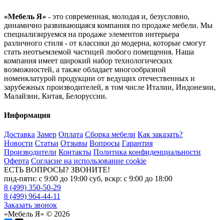
«Мебель Я»
- это современная, молодая и, безусловно,
динамично развивающаяся компания по продаже мебели. Мы
специализируемся на продаже элементов интерьера
различного стиля - от классики до модерна, которые смогут
стать неотъемлемой частицей любого помещения. Наша
компания имеет широкий набор технологических
возможностей, а также обладает многообразной
номенклатурой продукции от ведущих отечественных и
зарубежных производителей, в том числе Италии, Индонезии,
Малайзии, Китая, Белоруссии.
Информация
Доставка
Замер
Оплата
Сборка мебели
Как заказать?
Новости
Статьи
Отзывы
Вопросы
Гарантия
Производители
Контакты
Политика конфиденциальности
Оферта
Согласие на использование cookie
ЕСТЬ ВОПРОСЫ? ЗВОНИТЕ!
пнд-пятн: с 9:00 до 19:00 суб, вскр: с 9:00 до 18:00
8 (499) 350-50-29
8 (499) 964-44-11
Заказать звонок
«Мебель Я» © 2026