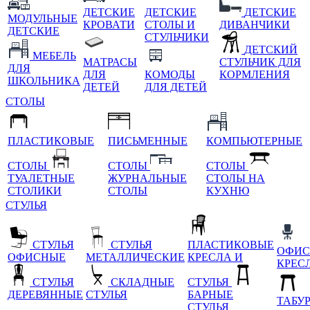
ДЕТСКИЕ
ДЕТСКИЕ
ДЕТСКИЕ
МОДУЛЬНЫЕ
КРОВАТИ
СТОЛЫ И
ДИВАНЧИКИ
ДЕТСКИЕ
СТУЛЬЧИКИ
ДЕТСКИЙ
МЕБЕЛЬ
МАТРАСЫ
СТУЛЬЧИК ДЛЯ
ДЛЯ
ДЛЯ
КОМОДЫ
КОРМЛЕНИЯ
ШКОЛЬНИКА
ДЕТЕЙ
ДЛЯ ДЕТЕЙ
СТОЛЫ
ПЛАСТИКОВЫЕ
ПИСЬМЕННЫЕ
КОМПЬЮТЕРНЫЕ
СТОЛЫ
СТОЛЫ
СТОЛЫ
ТУАЛЕТНЫЕ
ЖУРНАЛЬНЫЕ
СТОЛЫ НА
СТОЛИКИ
СТОЛЫ
КУХНЮ
СТУЛЬЯ
СТУЛЬЯ
СТУЛЬЯ
ПЛАСТИКОВЫЕ
ОФИС
ОФИСНЫЕ
МЕТАЛЛИЧЕСКИЕ
КРЕСЛА И
КРЕС
СТУЛЬЯ
СКЛАДНЫЕ
СТУЛЬЯ
ДЕРЕВЯННЫЕ
СТУЛЬЯ
БАРНЫЕ
ТАБУ
СТУЛЬЯ