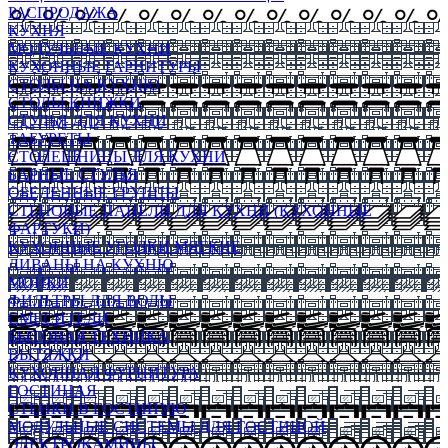
РАСПРОДАЖА
КУХНЯ
МОДУЛЬНЫЕ КУХНИ
КУХОННЫЕ ГАРНИТУРЫ
СТОЛЫ НА КУХНЮ
СТОЛЫ КНИЖКИ
СТУЛЬЯ ДЛЯ КУХНИ
ТАБУРЕТЫ
СТОЛЕШНИЦЫ ДЛЯ КУХНИ
БАРНЫЕ СТУЛЬЯ
ОБЕДЕННЫЕ ГРУППЫ
СТЕНОВЫЕ ПАНЕЛИ ДЛЯ КУХНИ (КУХОННЫЕ
ФАРТУКИ)
КУХОННЫЕ УГОЛКИ МЯГКИЕ
ДИВАНЫ НА КУХНЮ
МОЙКИ
ФИЛЬТРЫ ДЛЯ ВОДЫ
СМЕСИТЕЛИ
БЫТОВАЯ ТЕХНИКА
ВЫТЯЖКИ
КУХОННАЯ ФУРНИТУРА
ГОСТИНАЯ
СТЕНКИ В ГОСТИНУЮ
МОДУЛЬНЫЕ СИСТЕМЫ ДЛЯ ГОСТИНОЙ
ЭЛЕКТРОКАМИНЫ