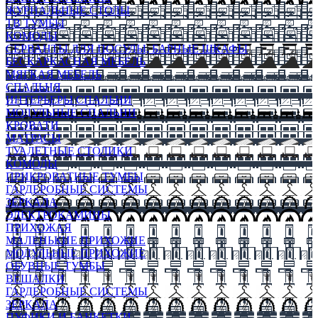
ЖУРНАЛЬНЫЕ СТОЛЫ
ТВ ТУМБЫ
КОМОДЫ
СЕРВАНТЫ ДЛЯ ПОСУДЫ, БАРНЫЕ ШКАФЫ
БЕСКАРКАСНАЯ МЕБЕЛЬ
МЯГКАЯ МЕБЕЛЬ
СПАЛЬНЯ
ИНТЕРЬЕРЫ СПАЛЬНИ
МОДУЛЬНЫЕ СПАЛЬНИ
КРОВАТИ
МАТРАСЫ
ТУАЛЕТНЫЕ СТОЛИКИ
КОМОДЫ
ПРИКРОВАТНЫЕ ТУМБЫ
ГАРДЕРОБНЫЕ СИСТЕМЫ
ЗЕРКАЛА
ЭЛЕКТРОКАМИНЫ
ПРИХОЖАЯ
МАЛЕНЬКИЕ ПРИХОЖИЕ
МОДУЛЬНЫЕ ПРИХОЖИЕ
ОБУВНЫЕ ТУМБЫ
ВЕШАЛКИ
ГАРДЕРОБНЫЕ СИСТЕМЫ
ЗЕРКАЛА
ПУФИКИ И БАНКЕТКИ