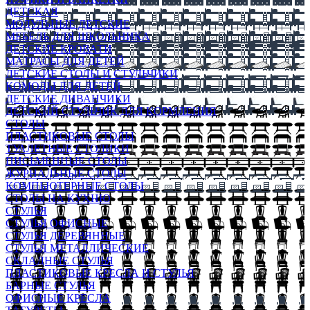
ДЕТСКАЯ
МОДУЛЬНЫЕ ДЕТСКИЕ
МЕБЕЛЬ ДЛЯ ШКОЛЬНИКА
ДЕТСКИЕ КРОВАТИ
МАТРАСЫ ДЛЯ ДЕТЕЙ
ДЕТСКИЕ СТОЛЫ И СТУЛЬЧИКИ
КОМОДЫ ДЛЯ ДЕТЕЙ
ДЕТСКИЕ ДИВАНЧИКИ
ДЕТСКИЙ СТУЛЬЧИК ДЛЯ КОРМЛЕНИЯ
СТОЛЫ
ПЛАСТИКОВЫЕ СТОЛЫ
ТУАЛЕТНЫЕ СТОЛИКИ
ПИСЬМЕННЫЕ СТОЛЫ
ЖУРНАЛЬНЫЕ СТОЛЫ
КОМПЬЮТЕРНЫЕ СТОЛЫ
СТОЛЫ НА КУХНЮ
СТУЛЬЯ
СТУЛЬЯ ОФИСНЫЕ
СТУЛЬЯ ДЕРЕВЯННЫЕ
СТУЛЬЯ МЕТАЛЛИЧЕСКИЕ
СКЛАДНЫЕ СТУЛЬЯ
ПЛАСТИКОВЫЕ КРЕСЛА И СТУЛЬЯ
БАРНЫЕ СТУЛЬЯ
ОФИСНЫЕ КРЕСЛА