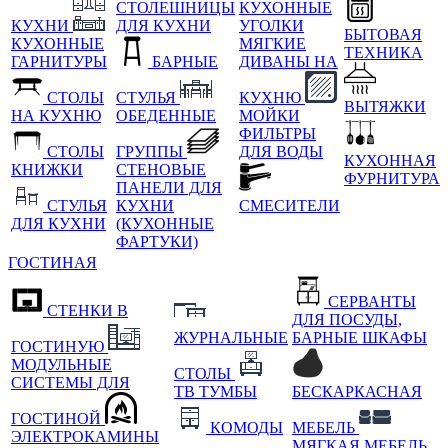
СТОЛЕШНИЦЫ
КУХОННЫЕ
КУХНИ
ДЛЯ КУХНИ
УГОЛКИ
БЫТОВАЯ
КУХОННЫЕ
МЯГКИЕ
ТЕХНИКА
ГАРНИТУРЫ
БАРНЫЕ
ДИВАНЫ НА
СТОЛЫ
СТУЛЬЯ
КУХНЮ
ВЫТЯЖКИ
НА КУХНЮ
ОБЕДЕННЫЕ
МОЙКИ
ФИЛЬТРЫ
СТОЛЫ
ГРУППЫ
ДЛЯ ВОДЫ
КУХОННАЯ
КНИЖКИ
СТЕНОВЫЕ
ФУРНИТУРА
ПАНЕЛИ ДЛЯ
СТУЛЬЯ
КУХНИ
СМЕСИТЕЛИ
ДЛЯ КУХНИ
(КУХОННЫЕ
ФАРТУКИ)
ГОСТИНАЯ
СЕРВАНТЫ
СТЕНКИ В
ДЛЯ ПОСУДЫ,
ЖУРНАЛЬНЫЕ
БАРНЫЕ ШКАФЫ
ГОСТИНУЮ
МОДУЛЬНЫЕ
СТОЛЫ
СИСТЕМЫ ДЛЯ
ТВ ТУМБЫ
БЕСКАРКАСНАЯ
ГОСТИНОЙ
КОМОДЫ
МЕБЕЛЬ
ЭЛЕКТРОКАМИНЫ
МЯГКАЯ МЕБЕЛЬ