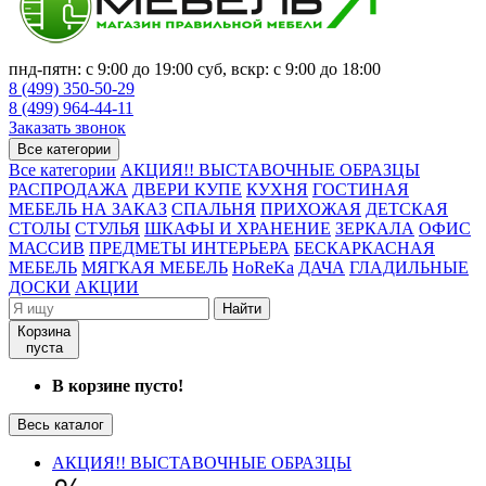
пнд-пятн: с 9:00 до 19:00 суб, вскр: с 9:00 до 18:00
8 (499) 350-50-29
8 (499) 964-44-11
Заказать звонок
Все категории
Все категории
АКЦИЯ!! ВЫСТАВОЧНЫЕ ОБРАЗЦЫ
РАСПРОДАЖА
ДВЕРИ КУПЕ
КУХНЯ
ГОСТИНАЯ
МЕБЕЛЬ НА ЗАКАЗ
СПАЛЬНЯ
ПРИХОЖАЯ
ДЕТСКАЯ
СТОЛЫ
СТУЛЬЯ
ШКАФЫ И ХРАНЕНИЕ
ЗЕРКАЛА
ОФИС
МАССИВ
ПРЕДМЕТЫ ИНТЕРЬЕРА
БЕСКАРКАСНАЯ
МЕБЕЛЬ
МЯГКАЯ МЕБЕЛЬ
HoReKa
ДАЧА
ГЛАДИЛЬНЫЕ
ДОСКИ
АКЦИИ
Найти
Корзина
пуста
В корзине пусто!
Весь каталог
АКЦИЯ!! ВЫСТАВОЧНЫЕ ОБРАЗЦЫ