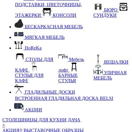
ПОДСТАВКИ, ЦВЕТОЧНИЦЫ,
БЮРО
ЭТАЖЕРКИ
КОНСОЛИ
СУНДУКИ
БЕСКАРКАСНАЯ МЕБЕЛЬ
МЯГКАЯ МЕБЕЛЬ
HoReKa
СТОЛЫ ДЛЯ
Мебель
ВЕШАЛКИ
КАФЕ
лофт
УЛИЧНАЯ
СТУЛЬЯ ДЛЯ
БАРНЫЕ
МЕБЕЛЬ
КАФЕ
СТУЛЬЯ
ГЛАДИЛЬНЫЕ ДОСКИ
ВСТРОЕННАЯ ГЛАДИЛЬНАЯ ДОСКА BELSI
АКЦИИ
СТОЛЕШНИЦЫ ДЛЯ КУХНИ
ДАЧА
×
АКЦИЯ!! ВЫСТАВОЧНЫЕ ОБРАЗЦЫ