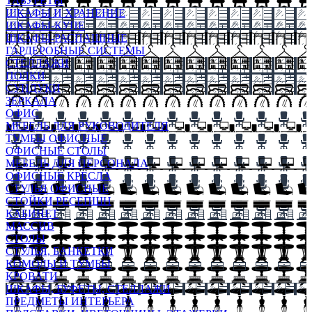
ТАБУРЕТЫ
ШКАФЫ И ХРАНЕНИЕ
ШКАФЫ-КУПЕ
ШКАФЫ-РАСПАШНЫЕ
ГАРДЕРОБНЫЕ СИСТЕМЫ
СТЕЛЛАЖИ
ПОЛКИ
СУНДУКИ
ЗЕРКАЛА
ОФИС
МЕБЕЛЬ ДЛЯ РУКОВОДИТЕЛЯ
ТУМБЫ ОФИСНЫЕ
ОФИСНЫЕ СТОЛЫ
МЕБЕЛЬ ДЛЯ ПЕРСОНАЛА
ОФИСНЫЕ КРЕСЛА
СТУЛЬЯ ОФИСНЫЕ
СТОЙКИ РЕСЕПШН
КАБИНЕТ
МАССИВ
СТОЛЫ
СТУЛЬЯ, БАНКЕТКИ
КОМОДЫ И ТУМБЫ
КРОВАТИ
ШКАФЫ, БУФЕТЫ, СТЕЛЛАЖИ
ПРЕДМЕТЫ ИНТЕРЬЕРА