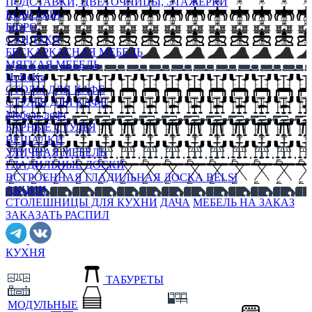
ПОДСТАВКИ, ЦВЕТОЧНИЦЫ, ЭТАЖЕРКИ
КОНСОЛИ
БЮРО
СУНДУКИ
БЕСКАРКАСНАЯ МЕБЕЛЬ
МЯГКАЯ МЕБЕЛЬ
HoReKa
СТОЛЫ ДЛЯ КАФЕ
СТУЛЬЯ ДЛЯ КАФЕ
Мебель лофт
БАРНЫЕ СТУЛЬЯ
ВЕШАЛКИ
УЛИЧНАЯ МЕБЕЛЬ
ГЛАДИЛЬНЫЕ ДОСКИ
ВСТРОЕННАЯ ГЛАДИЛЬНАЯ ДОСКА BELSI
АКЦИИ
СТОЛЕШНИЦЫ ДЛЯ КУХНИ
ДАЧА
МЕБЕЛЬ НА ЗАКАЗ
ЗАКАЗАТЬ РАСПИЛ
КУХНЯ
ТАБУРЕТЫ
МОДУЛЬНЫЕ