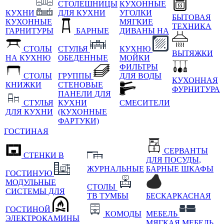
СТОЛЕШНИЦЫ
КУХОННЫЕ
КУХНИ
ДЛЯ КУХНИ
УГОЛКИ
БЫТОВАЯ
КУХОННЫЕ
МЯГКИЕ
ТЕХНИКА
ГАРНИТУРЫ
БАРНЫЕ
ДИВАНЫ НА
СТОЛЫ
СТУЛЬЯ
КУХНЮ
ВЫТЯЖКИ
НА КУХНЮ
ОБЕДЕННЫЕ
МОЙКИ
ФИЛЬТРЫ
СТОЛЫ
ГРУППЫ
ДЛЯ ВОДЫ
КУХОННАЯ
КНИЖКИ
СТЕНОВЫЕ
ФУРНИТУРА
ПАНЕЛИ ДЛЯ
СТУЛЬЯ
КУХНИ
СМЕСИТЕЛИ
ДЛЯ КУХНИ
(КУХОННЫЕ
ФАРТУКИ)
ГОСТИНАЯ
СЕРВАНТЫ
СТЕНКИ В
ДЛЯ ПОСУДЫ,
ЖУРНАЛЬНЫЕ
БАРНЫЕ ШКАФЫ
ГОСТИНУЮ
МОДУЛЬНЫЕ
СТОЛЫ
СИСТЕМЫ ДЛЯ
ТВ ТУМБЫ
БЕСКАРКАСНАЯ
ГОСТИНОЙ
КОМОДЫ
МЕБЕЛЬ
ЭЛЕКТРОКАМИНЫ
МЯГКАЯ МЕБЕЛЬ