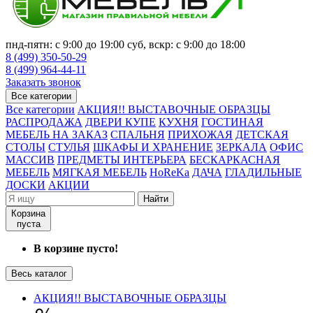
пнд-пятн: с 9:00 до 19:00 суб, вскр: с 9:00 до 18:00
8 (499) 350-50-29
8 (499) 964-44-11
Заказать звонок
Все категории
Все категории
АКЦИЯ!! ВЫСТАВОЧНЫЕ ОБРАЗЦЫ
РАСПРОДАЖА
ДВЕРИ КУПЕ
КУХНЯ
ГОСТИНАЯ
МЕБЕЛЬ НА ЗАКАЗ
СПАЛЬНЯ
ПРИХОЖАЯ
ДЕТСКАЯ
СТОЛЫ
СТУЛЬЯ
ШКАФЫ И ХРАНЕНИЕ
ЗЕРКАЛА
ОФИС
МАССИВ
ПРЕДМЕТЫ ИНТЕРЬЕРА
БЕСКАРКАСНАЯ
МЕБЕЛЬ
МЯГКАЯ МЕБЕЛЬ
HoReKa
ДАЧА
ГЛАДИЛЬНЫЕ
ДОСКИ
АКЦИИ
Найти
Корзина
пуста
В корзине пусто!
Весь каталог
АКЦИЯ!! ВЫСТАВОЧНЫЕ ОБРАЗЦЫ