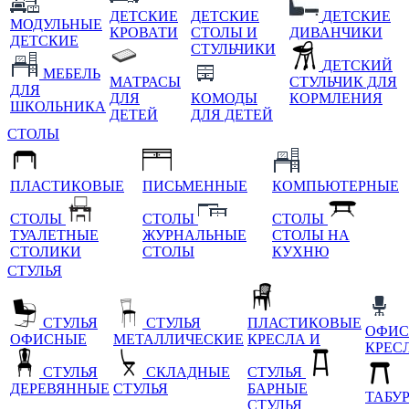
ДЕТСКИЕ
ДЕТСКИЕ
ДЕТСКИЕ
МОДУЛЬНЫЕ
КРОВАТИ
СТОЛЫ И
ДИВАНЧИКИ
ДЕТСКИЕ
СТУЛЬЧИКИ
ДЕТСКИЙ
МЕБЕЛЬ
МАТРАСЫ
СТУЛЬЧИК ДЛЯ
ДЛЯ
ДЛЯ
КОМОДЫ
КОРМЛЕНИЯ
ШКОЛЬНИКА
ДЕТЕЙ
ДЛЯ ДЕТЕЙ
СТОЛЫ
ПЛАСТИКОВЫЕ
ПИСЬМЕННЫЕ
КОМПЬЮТЕРНЫЕ
СТОЛЫ
СТОЛЫ
СТОЛЫ
ТУАЛЕТНЫЕ
ЖУРНАЛЬНЫЕ
СТОЛЫ НА
СТОЛИКИ
СТОЛЫ
КУХНЮ
СТУЛЬЯ
СТУЛЬЯ
СТУЛЬЯ
ПЛАСТИКОВЫЕ
ОФИС
ОФИСНЫЕ
МЕТАЛЛИЧЕСКИЕ
КРЕСЛА И
КРЕС
СТУЛЬЯ
СКЛАДНЫЕ
СТУЛЬЯ
ДЕРЕВЯННЫЕ
СТУЛЬЯ
БАРНЫЕ
ТАБУ
СТУЛЬЯ