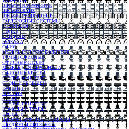
ТАБУРЕТЫ
ШКАФЫ И ХРАНЕНИЕ
ШКАФЫ-КУПЕ
ШКАФЫ-РАСПАШНЫЕ
ГАРДЕРОБНЫЕ СИСТЕМЫ
СТЕЛЛАЖИ
ПОЛКИ
СУНДУКИ
ЗЕРКАЛА
ОФИС
МЕБЕЛЬ ДЛЯ РУКОВОДИТЕЛЯ
ТУМБЫ ОФИСНЫЕ
ОФИСНЫЕ СТОЛЫ
МЕБЕЛЬ ДЛЯ ПЕРСОНАЛА
ОФИСНЫЕ КРЕСЛА
СТУЛЬЯ ОФИСНЫЕ
СТОЙКИ РЕСЕПШН
КАБИНЕТ
МАССИВ
СТОЛЫ
СТУЛЬЯ, БАНКЕТКИ
КОМОДЫ И ТУМБЫ
КРОВАТИ
ШКАФЫ, БУФЕТЫ, СТЕЛЛАЖИ
ПРЕДМЕТЫ ИНТЕРЬЕРА