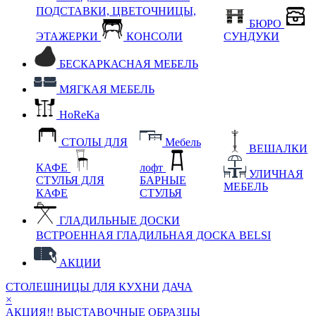
ПОДСТАВКИ, ЦВЕТОЧНИЦЫ,
БЮРО
ЭТАЖЕРКИ
КОНСОЛИ
СУНДУКИ
БЕСКАРКАСНАЯ МЕБЕЛЬ
МЯГКАЯ МЕБЕЛЬ
HoReKa
СТОЛЫ ДЛЯ
Мебель
ВЕШАЛКИ
КАФЕ
лофт
УЛИЧНАЯ
СТУЛЬЯ ДЛЯ
БАРНЫЕ
МЕБЕЛЬ
КАФЕ
СТУЛЬЯ
ГЛАДИЛЬНЫЕ ДОСКИ
ВСТРОЕННАЯ ГЛАДИЛЬНАЯ ДОСКА BELSI
АКЦИИ
СТОЛЕШНИЦЫ ДЛЯ КУХНИ
ДАЧА
×
АКЦИЯ!! ВЫСТАВОЧНЫЕ ОБРАЗЦЫ