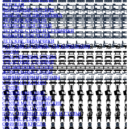
ДЕТСКАЯ
МОДУЛЬНЫЕ ДЕТСКИЕ
МЕБЕЛЬ ДЛЯ ШКОЛЬНИКА
ДЕТСКИЕ КРОВАТИ
МАТРАСЫ ДЛЯ ДЕТЕЙ
ДЕТСКИЕ СТОЛЫ И СТУЛЬЧИКИ
КОМОДЫ ДЛЯ ДЕТЕЙ
ДЕТСКИЕ ДИВАНЧИКИ
ДЕТСКИЙ СТУЛЬЧИК ДЛЯ КОРМЛЕНИЯ
СТОЛЫ
ПЛАСТИКОВЫЕ СТОЛЫ
ТУАЛЕТНЫЕ СТОЛИКИ
ПИСЬМЕННЫЕ СТОЛЫ
ЖУРНАЛЬНЫЕ СТОЛЫ
КОМПЬЮТЕРНЫЕ СТОЛЫ
СТОЛЫ НА КУХНЮ
СТУЛЬЯ
СТУЛЬЯ ОФИСНЫЕ
СТУЛЬЯ ДЕРЕВЯННЫЕ
СТУЛЬЯ МЕТАЛЛИЧЕСКИЕ
СКЛАДНЫЕ СТУЛЬЯ
ПЛАСТИКОВЫЕ КРЕСЛА И СТУЛЬЯ
БАРНЫЕ СТУЛЬЯ
ОФИСНЫЕ КРЕСЛА