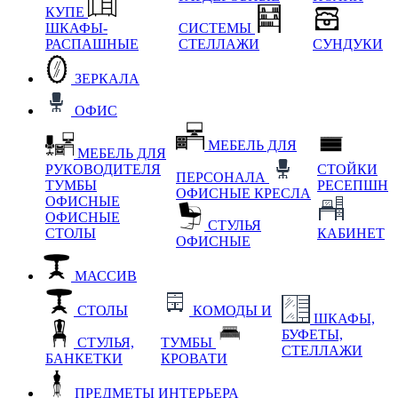
КУПЕ
ШКАФЫ-
СИСТЕМЫ
РАСПАШНЫЕ
СТЕЛЛАЖИ
СУНДУКИ
ЗЕРКАЛА
ОФИС
МЕБЕЛЬ ДЛЯ
МЕБЕЛЬ ДЛЯ
РУКОВОДИТЕЛЯ
СТОЙКИ
ПЕРСОНАЛА
ТУМБЫ
РЕСЕПШН
ОФИСНЫЕ КРЕСЛА
ОФИСНЫЕ
ОФИСНЫЕ
СТУЛЬЯ
СТОЛЫ
КАБИНЕТ
ОФИСНЫЕ
МАССИВ
СТОЛЫ
КОМОДЫ И
ШКАФЫ,
БУФЕТЫ,
СТУЛЬЯ,
ТУМБЫ
СТЕЛЛАЖИ
БАНКЕТКИ
КРОВАТИ
ПРЕДМЕТЫ ИНТЕРЬЕРА