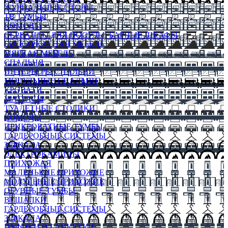
ЖУРНАЛЬНЫЕ СТОЛЫ
ТВ ТУМБЫ
КОМОДЫ
СЕРВАНТЫ ДЛЯ ПОСУДЫ, БАРНЫЕ ШКАФЫ
БЕСКАРКАСНАЯ МЕБЕЛЬ
МЯГКАЯ МЕБЕЛЬ
СПАЛЬНЯ
ИНТЕРЬЕРЫ СПАЛЬНИ
МОДУЛЬНЫЕ СПАЛЬНИ
КРОВАТИ
МАТРАСЫ
ТУАЛЕТНЫЕ СТОЛИКИ
КОМОДЫ
ПРИКРОВАТНЫЕ ТУМБЫ
ГАРДЕРОБНЫЕ СИСТЕМЫ
ЗЕРКАЛА
ЭЛЕКТРОКАМИНЫ
ПРИХОЖАЯ
МАЛЕНЬКИЕ ПРИХОЖИЕ
МОДУЛЬНЫЕ ПРИХОЖИЕ
ОБУВНЫЕ ТУМБЫ
ВЕШАЛКИ
ГАРДЕРОБНЫЕ СИСТЕМЫ
ЗЕРКАЛА
ПУФИКИ И БАНКЕТКИ