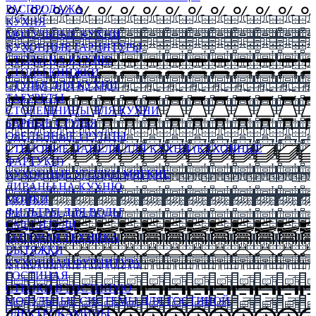
РАСПРОДАЖА
КУХНЯ
МОДУЛЬНЫЕ КУХНИ
КУХОННЫЕ ГАРНИТУРЫ
СТОЛЫ НА КУХНЮ
СТОЛЫ КНИЖКИ
СТУЛЬЯ ДЛЯ КУХНИ
ТАБУРЕТЫ
СТОЛЕШНИЦЫ ДЛЯ КУХНИ
БАРНЫЕ СТУЛЬЯ
ОБЕДЕННЫЕ ГРУППЫ
СТЕНОВЫЕ ПАНЕЛИ ДЛЯ КУХНИ (КУХОННЫЕ
ФАРТУКИ)
КУХОННЫЕ УГОЛКИ МЯГКИЕ
ДИВАНЫ НА КУХНЮ
МОЙКИ
ФИЛЬТРЫ ДЛЯ ВОДЫ
СМЕСИТЕЛИ
БЫТОВАЯ ТЕХНИКА
ВЫТЯЖКИ
КУХОННАЯ ФУРНИТУРА
ГОСТИНАЯ
СТЕНКИ В ГОСТИНУЮ
МОДУЛЬНЫЕ СИСТЕМЫ ДЛЯ ГОСТИНОЙ
ЭЛЕКТРОКАМИНЫ