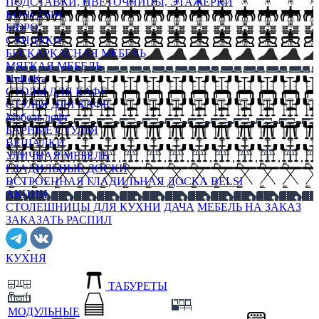
ПОДСТАВКИ, ЦВЕТОЧНИЦЫ, ЭТАЖЕРКИ
КОНСОЛИ
БЮРО
СУНДУКИ
БЕСКАРКАСНАЯ МЕБЕЛЬ
МЯГКАЯ МЕБЕЛЬ
HoReKa
СТОЛЫ ДЛЯ КАФЕ
СТУЛЬЯ ДЛЯ КАФЕ
Мебель лофт
БАРНЫЕ СТУЛЬЯ
ВЕШАЛКИ
УЛИЧНАЯ МЕБЕЛЬ
ГЛАДИЛЬНЫЕ ДОСКИ
ВСТРОЕННАЯ ГЛАДИЛЬНАЯ ДОСКА BELSI
АКЦИИ
СТОЛЕШНИЦЫ ДЛЯ КУХНИ
ДАЧА
МЕБЕЛЬ НА ЗАКАЗ
ЗАКАЗАТЬ РАСПИЛ
КУХНЯ
ТАБУРЕТЫ
МОДУЛЬНЫЕ