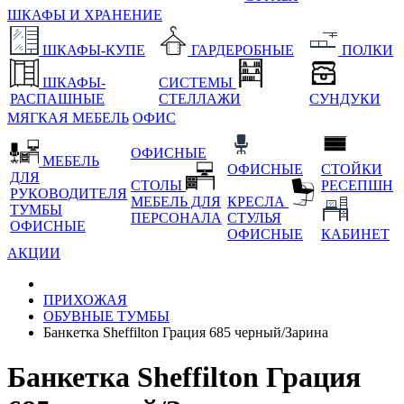
ШКАФЫ И ХРАНЕНИЕ
ШКАФЫ-КУПЕ
ГАРДЕРОБНЫЕ
ПОЛКИ
ШКАФЫ-
СИСТЕМЫ
РАСПАШНЫЕ
СТЕЛЛАЖИ
СУНДУКИ
МЯГКАЯ МЕБЕЛЬ
ОФИС
ОФИСНЫЕ
МЕБЕЛЬ
ОФИСНЫЕ
СТОЙКИ
ДЛЯ
СТОЛЫ
РЕСЕПШН
РУКОВОДИТЕЛЯ
МЕБЕЛЬ ДЛЯ
КРЕСЛА
ТУМБЫ
ПЕРСОНАЛА
СТУЛЬЯ
ОФИСНЫЕ
ОФИСНЫЕ
КАБИНЕТ
АКЦИИ
ПРИХОЖАЯ
ОБУВНЫЕ ТУМБЫ
Банкетка Sheffilton Грация 685 черный/Зарина
Банкетка Sheffilton Грация