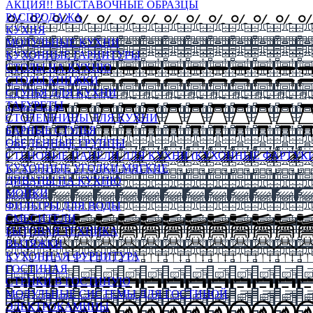
АКЦИЯ!! ВЫСТАВОЧНЫЕ ОБРАЗЦЫ
РАСПРОДАЖА
КУХНЯ
МОДУЛЬНЫЕ КУХНИ
КУХОННЫЕ ГАРНИТУРЫ
СТОЛЫ НА КУХНЮ
СТОЛЫ КНИЖКИ
СТУЛЬЯ ДЛЯ КУХНИ
ТАБУРЕТЫ
СТОЛЕШНИЦЫ ДЛЯ КУХНИ
БАРНЫЕ СТУЛЬЯ
ОБЕДЕННЫЕ ГРУППЫ
СТЕНОВЫЕ ПАНЕЛИ ДЛЯ КУХНИ (КУХОННЫЕ ФАРТУКИ
КУХОННЫЕ УГОЛКИ МЯГКИЕ
ДИВАНЫ НА КУХНЮ
МОЙКИ
ФИЛЬТРЫ ДЛЯ ВОДЫ
СМЕСИТЕЛИ
БЫТОВАЯ ТЕХНИКА
ВЫТЯЖКИ
КУХОННАЯ ФУРНИТУРА
ГОСТИНАЯ
СТЕНКИ В ГОСТИНУЮ
МОДУЛЬНЫЕ СИСТЕМЫ ДЛЯ ГОСТИНОЙ
ЭЛЕКТРОКАМИНЫ