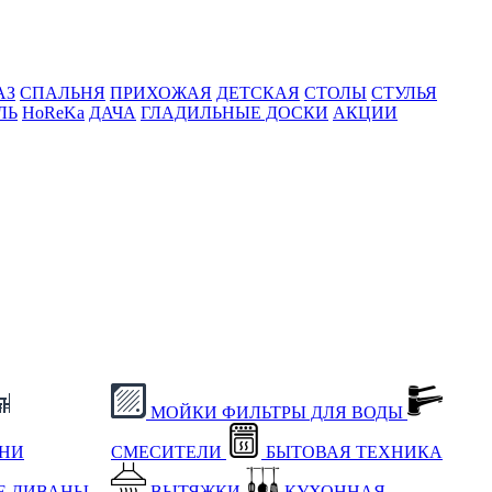
АЗ
СПАЛЬНЯ
ПРИХОЖАЯ
ДЕТСКАЯ
СТОЛЫ
СТУЛЬЯ
ЛЬ
HoReKa
ДАЧА
ГЛАДИЛЬНЫЕ ДОСКИ
АКЦИИ
МОЙКИ
ФИЛЬТРЫ ДЛЯ ВОДЫ
ХНИ
СМЕСИТЕЛИ
БЫТОВАЯ ТЕХНИКА
Е
ДИВАНЫ
ВЫТЯЖКИ
КУХОННАЯ