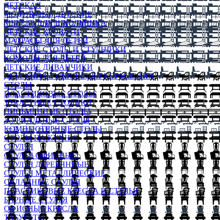
ДЕТСКАЯ
МОДУЛЬНЫЕ ДЕТСКИЕ
МЕБЕЛЬ ДЛЯ ШКОЛЬНИКА
ДЕТСКИЕ КРОВАТИ
МАТРАСЫ ДЛЯ ДЕТЕЙ
ДЕТСКИЕ СТОЛЫ И СТУЛЬЧИКИ
КОМОДЫ ДЛЯ ДЕТЕЙ
ДЕТСКИЕ ДИВАНЧИКИ
ДЕТСКИЙ СТУЛЬЧИК ДЛЯ КОРМЛЕНИЯ
СТОЛЫ
ПЛАСТИКОВЫЕ СТОЛЫ
ТУАЛЕТНЫЕ СТОЛИКИ
ПИСЬМЕННЫЕ СТОЛЫ
ЖУРНАЛЬНЫЕ СТОЛЫ
КОМПЬЮТЕРНЫЕ СТОЛЫ
СТОЛЫ НА КУХНЮ
СТУЛЬЯ
СТУЛЬЯ ОФИСНЫЕ
СТУЛЬЯ ДЕРЕВЯННЫЕ
СТУЛЬЯ МЕТАЛЛИЧЕСКИЕ
СКЛАДНЫЕ СТУЛЬЯ
ПЛАСТИКОВЫЕ КРЕСЛА И СТУЛЬЯ
БАРНЫЕ СТУЛЬЯ
ОФИСНЫЕ КРЕСЛА
ТАБУРЕТЫ