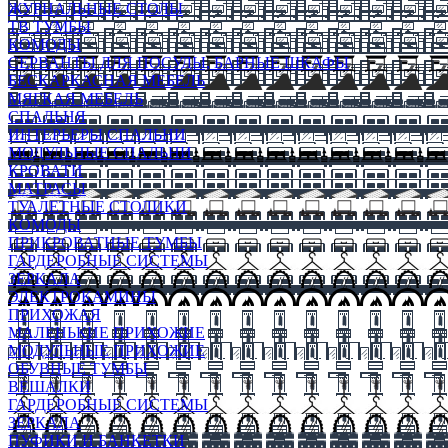
ЖУРНАЛЬНЫЕ СТОЛЫ
ТВ ТУМБЫ
КОМОДЫ
СЕРВАНТЫ ДЛЯ ПОСУДЫ, БАРНЫЕ ШКАФЫ
БЕСКАРКАСНАЯ МЕБЕЛЬ
МЯГКАЯ МЕБЕЛЬ
СПАЛЬНЯ
ИНТЕРЬЕРЫ СПАЛЬНИ
МОДУЛЬНЫЕ СПАЛЬНИ
КРОВАТИ
МАТРАСЫ
ТУАЛЕТНЫЕ СТОЛИКИ
КОМОДЫ
ПРИКРОВАТНЫЕ ТУМБЫ
ГАРДЕРОБНЫЕ СИСТЕМЫ
ЗЕРКАЛА
ЭЛЕКТРОКАМИНЫ
ПРИХОЖАЯ
МАЛЕНЬКИЕ ПРИХОЖИЕ
МОДУЛЬНЫЕ ПРИХОЖИЕ
ОБУВНЫЕ ТУМБЫ
ВЕШАЛКИ
ГАРДЕРОБНЫЕ СИСТЕМЫ
ЗЕРКАЛА
ПУФИКИ И БАНКЕТКИ