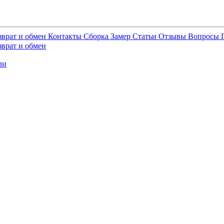
зврат и обмен
Контакты
Сборка
Замер
Статьи
Отзывы
Вопросы
зврат и обмен
ли