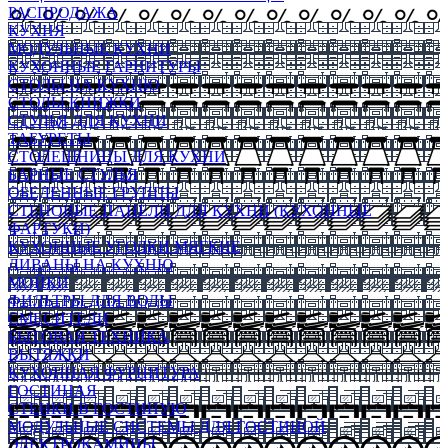
РАСПРОДАЖА
КУХНЯ
МОДУЛЬНЫЕ КУХНИ
КУХОННЫЕ ГАРНИТУРЫ
СТОЛЫ НА КУХНЮ
СТОЛЫ КНИЖКИ
СТУЛЬЯ ДЛЯ КУХНИ
ТАБУРЕТЫ
СТОЛЕШНИЦЫ ДЛЯ КУХНИ
БАРНЫЕ СТУЛЬЯ
ОБЕДЕННЫЕ ГРУППЫ
СТЕНОВЫЕ ПАНЕЛИ ДЛЯ КУХНИ (КУХОННЫЕ
ФАРТУКИ)
КУХОННЫЕ УГОЛКИ МЯГКИЕ
ДИВАНЫ НА КУХНЮ
МОЙКИ
ФИЛЬТРЫ ДЛЯ ВОДЫ
СМЕСИТЕЛИ
БЫТОВАЯ ТЕХНИКА
ВЫТЯЖКИ
КУХОННАЯ ФУРНИТУРА
ГОСТИНАЯ
СТЕНКИ В ГОСТИНУЮ
МОДУЛЬНЫЕ СИСТЕМЫ ДЛЯ ГОСТИНОЙ
ЭЛЕКТРОКАМИНЫ