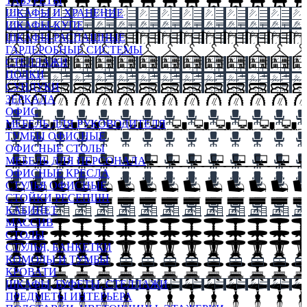
ТАБУРЕТЫ
ШКАФЫ И ХРАНЕНИЕ
ШКАФЫ-КУПЕ
ШКАФЫ-РАСПАШНЫЕ
ГАРДЕРОБНЫЕ СИСТЕМЫ
СТЕЛЛАЖИ
ПОЛКИ
СУНДУКИ
ЗЕРКАЛА
ОФИС
МЕБЕЛЬ ДЛЯ РУКОВОДИТЕЛЯ
ТУМБЫ ОФИСНЫЕ
ОФИСНЫЕ СТОЛЫ
МЕБЕЛЬ ДЛЯ ПЕРСОНАЛА
ОФИСНЫЕ КРЕСЛА
СТУЛЬЯ ОФИСНЫЕ
СТОЙКИ РЕСЕПШН
КАБИНЕТ
МАССИВ
СТОЛЫ
СТУЛЬЯ, БАНКЕТКИ
КОМОДЫ И ТУМБЫ
КРОВАТИ
ШКАФЫ, БУФЕТЫ, СТЕЛЛАЖИ
ПРЕДМЕТЫ ИНТЕРЬЕРА