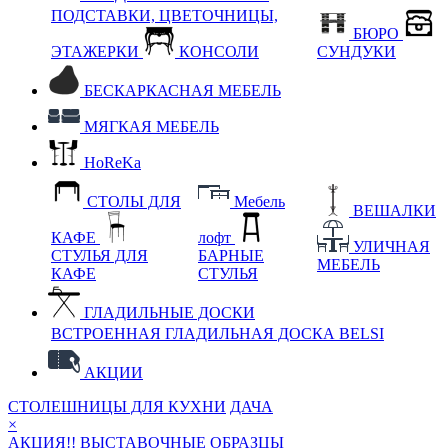
ПОДСТАВКИ, ЦВЕТОЧНИЦЫ,
БЮРО
ЭТАЖЕРКИ
КОНСОЛИ
СУНДУКИ
БЕСКАРКАСНАЯ МЕБЕЛЬ
МЯГКАЯ МЕБЕЛЬ
HoReKa
СТОЛЫ ДЛЯ
Мебель
ВЕШАЛКИ
КАФЕ
лофт
УЛИЧНАЯ
СТУЛЬЯ ДЛЯ
БАРНЫЕ
МЕБЕЛЬ
КАФЕ
СТУЛЬЯ
ГЛАДИЛЬНЫЕ ДОСКИ
ВСТРОЕННАЯ ГЛАДИЛЬНАЯ ДОСКА BELSI
АКЦИИ
СТОЛЕШНИЦЫ ДЛЯ КУХНИ
ДАЧА
×
АКЦИЯ!! ВЫСТАВОЧНЫЕ ОБРАЗЦЫ