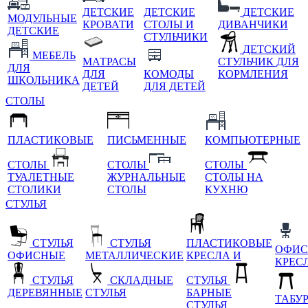
ДЕТСКИЕ
ДЕТСКИЕ
ДЕТСКИЕ
МОДУЛЬНЫЕ
КРОВАТИ
СТОЛЫ И
ДИВАНЧИКИ
ДЕТСКИЕ
СТУЛЬЧИКИ
ДЕТСКИЙ
МЕБЕЛЬ
МАТРАСЫ
СТУЛЬЧИК ДЛЯ
ДЛЯ
ДЛЯ
КОМОДЫ
КОРМЛЕНИЯ
ШКОЛЬНИКА
ДЕТЕЙ
ДЛЯ ДЕТЕЙ
СТОЛЫ
ПЛАСТИКОВЫЕ
ПИСЬМЕННЫЕ
КОМПЬЮТЕРНЫЕ
СТОЛЫ
СТОЛЫ
СТОЛЫ
ТУАЛЕТНЫЕ
ЖУРНАЛЬНЫЕ
СТОЛЫ НА
СТОЛИКИ
СТОЛЫ
КУХНЮ
СТУЛЬЯ
СТУЛЬЯ
СТУЛЬЯ
ПЛАСТИКОВЫЕ
ОФИС
ОФИСНЫЕ
МЕТАЛЛИЧЕСКИЕ
КРЕСЛА И
КРЕС
СТУЛЬЯ
СКЛАДНЫЕ
СТУЛЬЯ
ДЕРЕВЯННЫЕ
СТУЛЬЯ
БАРНЫЕ
ТАБУ
СТУЛЬЯ