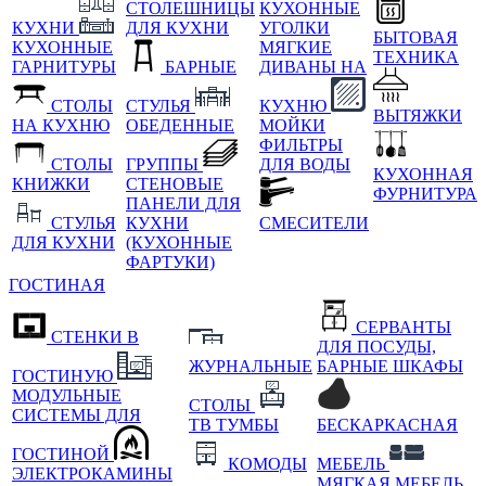
СТОЛЕШНИЦЫ
КУХОННЫЕ
КУХНИ
ДЛЯ КУХНИ
УГОЛКИ
БЫТОВАЯ
КУХОННЫЕ
МЯГКИЕ
ТЕХНИКА
ГАРНИТУРЫ
БАРНЫЕ
ДИВАНЫ НА
СТОЛЫ
СТУЛЬЯ
КУХНЮ
ВЫТЯЖКИ
НА КУХНЮ
ОБЕДЕННЫЕ
МОЙКИ
ФИЛЬТРЫ
СТОЛЫ
ГРУППЫ
ДЛЯ ВОДЫ
КУХОННАЯ
КНИЖКИ
СТЕНОВЫЕ
ФУРНИТУРА
ПАНЕЛИ ДЛЯ
СТУЛЬЯ
КУХНИ
СМЕСИТЕЛИ
ДЛЯ КУХНИ
(КУХОННЫЕ
ФАРТУКИ)
ГОСТИНАЯ
СЕРВАНТЫ
СТЕНКИ В
ДЛЯ ПОСУДЫ,
ЖУРНАЛЬНЫЕ
БАРНЫЕ ШКАФЫ
ГОСТИНУЮ
МОДУЛЬНЫЕ
СТОЛЫ
СИСТЕМЫ ДЛЯ
ТВ ТУМБЫ
БЕСКАРКАСНАЯ
ГОСТИНОЙ
КОМОДЫ
МЕБЕЛЬ
ЭЛЕКТРОКАМИНЫ
МЯГКАЯ МЕБЕЛЬ