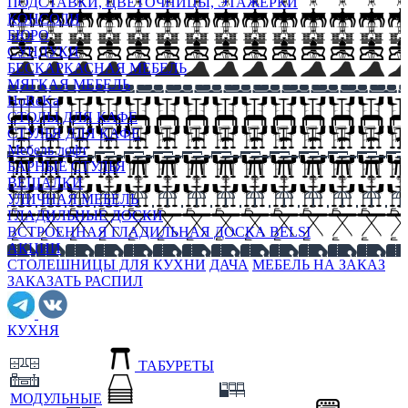
ПОДСТАВКИ, ЦВЕТОЧНИЦЫ, ЭТАЖЕРКИ
КОНСОЛИ
БЮРО
СУНДУКИ
БЕСКАРКАСНАЯ МЕБЕЛЬ
МЯГКАЯ МЕБЕЛЬ
HoReKa
СТОЛЫ ДЛЯ КАФЕ
СТУЛЬЯ ДЛЯ КАФЕ
Мебель лофт
БАРНЫЕ СТУЛЬЯ
ВЕШАЛКИ
УЛИЧНАЯ МЕБЕЛЬ
ГЛАДИЛЬНЫЕ ДОСКИ
ВСТРОЕННАЯ ГЛАДИЛЬНАЯ ДОСКА BELSI
АКЦИИ
СТОЛЕШНИЦЫ ДЛЯ КУХНИ
ДАЧА
МЕБЕЛЬ НА ЗАКАЗ
ЗАКАЗАТЬ РАСПИЛ
КУХНЯ
ТАБУРЕТЫ
МОДУЛЬНЫЕ