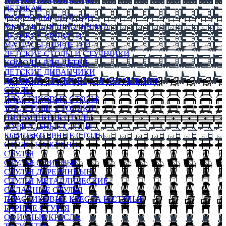
ДЕТСКАЯ
МОДУЛЬНЫЕ ДЕТСКИЕ
МЕБЕЛЬ ДЛЯ ШКОЛЬНИКА
ДЕТСКИЕ КРОВАТИ
МАТРАСЫ ДЛЯ ДЕТЕЙ
ДЕТСКИЕ СТОЛЫ И СТУЛЬЧИКИ
КОМОДЫ ДЛЯ ДЕТЕЙ
ДЕТСКИЕ ДИВАНЧИКИ
ДЕТСКИЙ СТУЛЬЧИК ДЛЯ КОРМЛЕНИЯ
СТОЛЫ
ПЛАСТИКОВЫЕ СТОЛЫ
ТУАЛЕТНЫЕ СТОЛИКИ
ПИСЬМЕННЫЕ СТОЛЫ
ЖУРНАЛЬНЫЕ СТОЛЫ
КОМПЬЮТЕРНЫЕ СТОЛЫ
СТОЛЫ НА КУХНЮ
СТУЛЬЯ
СТУЛЬЯ ОФИСНЫЕ
СТУЛЬЯ ДЕРЕВЯННЫЕ
СТУЛЬЯ МЕТАЛЛИЧЕСКИЕ
СКЛАДНЫЕ СТУЛЬЯ
ПЛАСТИКОВЫЕ КРЕСЛА И СТУЛЬЯ
БАРНЫЕ СТУЛЬЯ
ОФИСНЫЕ КРЕСЛА