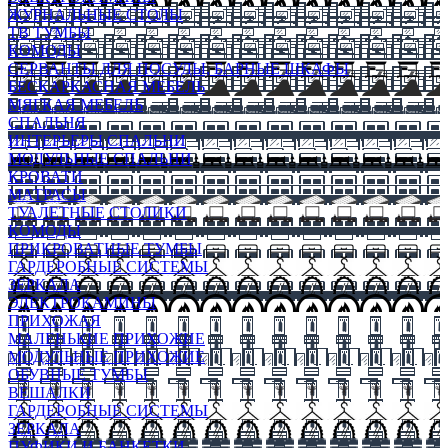
ЖУРНАЛЬНЫЕ СТОЛЫ
ТВ ТУМБЫ
КОМОДЫ
СЕРВАНТЫ ДЛЯ ПОСУДЫ, БАРНЫЕ ШКАФЫ
БЕСКАРКАСНАЯ МЕБЕЛЬ
МЯГКАЯ МЕБЕЛЬ
СПАЛЬНЯ
ИНТЕРЬЕРЫ СПАЛЬНИ
МОДУЛЬНЫЕ СПАЛЬНИ
КРОВАТИ
МАТРАСЫ
ТУАЛЕТНЫЕ СТОЛИКИ
КОМОДЫ
ПРИКРОВАТНЫЕ ТУМБЫ
ГАРДЕРОБНЫЕ СИСТЕМЫ
ЗЕРКАЛА
ЭЛЕКТРОКАМИНЫ
ПРИХОЖАЯ
МАЛЕНЬКИЕ ПРИХОЖИЕ
МОДУЛЬНЫЕ ПРИХОЖИЕ
ОБУВНЫЕ ТУМБЫ
ВЕШАЛКИ
ГАРДЕРОБНЫЕ СИСТЕМЫ
ЗЕРКАЛА
ПУФИКИ И БАНКЕТКИ