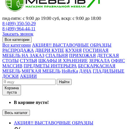
пнд-пятн: с 9:00 до 19:00 суб, вскр: с 9:00 до 18:00
8 (499) 350-50-29
8 (499) 964-44-11
Заказать звонок
Все категории
Все категории
АКЦИЯ!! ВЫСТАВОЧНЫЕ ОБРАЗЦЫ
РАСПРОДАЖА
ДВЕРИ КУПЕ
КУХНЯ
ГОСТИНАЯ
МЕБЕЛЬ НА ЗАКАЗ
СПАЛЬНЯ
ПРИХОЖАЯ
ДЕТСКАЯ
СТОЛЫ
СТУЛЬЯ
ШКАФЫ И ХРАНЕНИЕ
ЗЕРКАЛА
ОФИС
МАССИВ
ПРЕДМЕТЫ ИНТЕРЬЕРА
БЕСКАРКАСНАЯ
МЕБЕЛЬ
МЯГКАЯ МЕБЕЛЬ
HoReKa
ДАЧА
ГЛАДИЛЬНЫЕ
ДОСКИ
АКЦИИ
Найти
Корзина
пуста
В корзине пусто!
Весь каталог
АКЦИЯ!! ВЫСТАВОЧНЫЕ ОБРАЗЦЫ