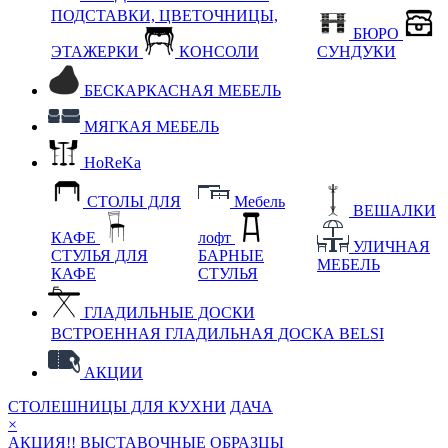
ПОДСТАВКИ, ЦВЕТОЧНИЦЫ,
БЮРО
ЭТАЖЕРКИ
КОНСОЛИ
СУНДУКИ
БЕСКАРКАСНАЯ МЕБЕЛЬ
МЯГКАЯ МЕБЕЛЬ
HoReKa
СТОЛЫ ДЛЯ
Мебель
ВЕШАЛКИ
КАФЕ
лофт
УЛИЧНАЯ
СТУЛЬЯ ДЛЯ
БАРНЫЕ
МЕБЕЛЬ
КАФЕ
СТУЛЬЯ
ГЛАДИЛЬНЫЕ ДОСКИ
ВСТРОЕННАЯ ГЛАДИЛЬНАЯ ДОСКА BELSI
АКЦИИ
СТОЛЕШНИЦЫ ДЛЯ КУХНИ
ДАЧА
×
АКЦИЯ!! ВЫСТАВОЧНЫЕ ОБРАЗЦЫ