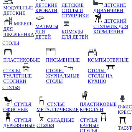
ДЕТСКИЕ
ДЕТСКИЕ
ДЕТСКИЕ
МОДУЛЬНЫЕ
КРОВАТИ
СТОЛЫ И
ДИВАНЧИКИ
ДЕТСКИЕ
СТУЛЬЧИКИ
ДЕТСКИЙ
МЕБЕЛЬ
МАТРАСЫ
СТУЛЬЧИК ДЛЯ
ДЛЯ
ДЛЯ
КОМОДЫ
КОРМЛЕНИЯ
ШКОЛЬНИКА
ДЕТЕЙ
ДЛЯ ДЕТЕЙ
СТОЛЫ
ПЛАСТИКОВЫЕ
ПИСЬМЕННЫЕ
КОМПЬЮТЕРНЫЕ
СТОЛЫ
СТОЛЫ
СТОЛЫ
ТУАЛЕТНЫЕ
ЖУРНАЛЬНЫЕ
СТОЛЫ НА
СТОЛИКИ
СТОЛЫ
КУХНЮ
СТУЛЬЯ
СТУЛЬЯ
СТУЛЬЯ
ПЛАСТИКОВЫЕ
ОФИС
ОФИСНЫЕ
МЕТАЛЛИЧЕСКИЕ
КРЕСЛА И
КРЕС
СТУЛЬЯ
СКЛАДНЫЕ
СТУЛЬЯ
ДЕРЕВЯННЫЕ
СТУЛЬЯ
БАРНЫЕ
ТАБУ
СТУЛЬЯ