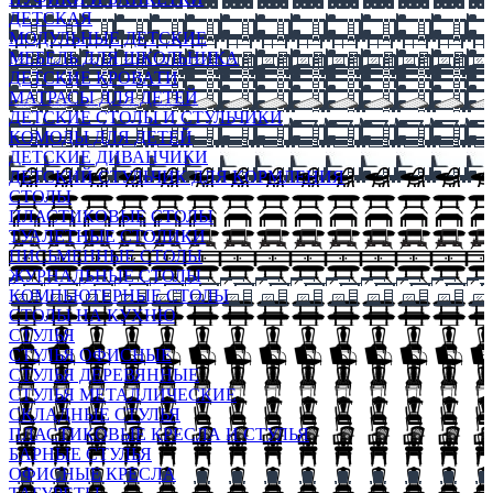
ДЕТСКАЯ
МОДУЛЬНЫЕ ДЕТСКИЕ
МЕБЕЛЬ ДЛЯ ШКОЛЬНИКА
ДЕТСКИЕ КРОВАТИ
МАТРАСЫ ДЛЯ ДЕТЕЙ
ДЕТСКИЕ СТОЛЫ И СТУЛЬЧИКИ
КОМОДЫ ДЛЯ ДЕТЕЙ
ДЕТСКИЕ ДИВАНЧИКИ
ДЕТСКИЙ СТУЛЬЧИК ДЛЯ КОРМЛЕНИЯ
СТОЛЫ
ПЛАСТИКОВЫЕ СТОЛЫ
ТУАЛЕТНЫЕ СТОЛИКИ
ПИСЬМЕННЫЕ СТОЛЫ
ЖУРНАЛЬНЫЕ СТОЛЫ
КОМПЬЮТЕРНЫЕ СТОЛЫ
СТОЛЫ НА КУХНЮ
СТУЛЬЯ
СТУЛЬЯ ОФИСНЫЕ
СТУЛЬЯ ДЕРЕВЯННЫЕ
СТУЛЬЯ МЕТАЛЛИЧЕСКИЕ
СКЛАДНЫЕ СТУЛЬЯ
ПЛАСТИКОВЫЕ КРЕСЛА И СТУЛЬЯ
БАРНЫЕ СТУЛЬЯ
ОФИСНЫЕ КРЕСЛА