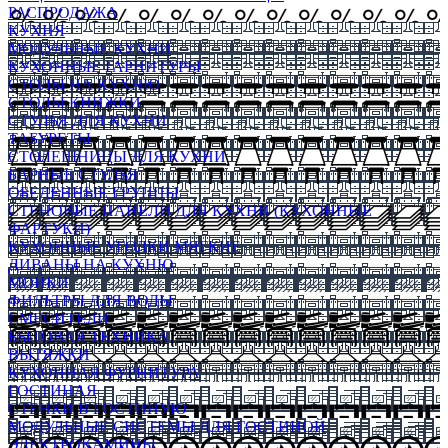
РАСПРОДАЖА
КУХНЯ
МОДУЛЬНЫЕ КУХНИ
КУХОННЫЕ ГАРНИТУРЫ
СТОЛЫ НА КУХНЮ
СТОЛЫ КНИЖКИ
СТУЛЬЯ ДЛЯ КУХНИ
ТАБУРЕТЫ
СТОЛЕШНИЦЫ ДЛЯ КУХНИ
БАРНЫЕ СТУЛЬЯ
ОБЕДЕННЫЕ ГРУППЫ
СТЕНОВЫЕ ПАНЕЛИ ДЛЯ КУХНИ (КУХОННЫЕ
ФАРТУКИ)
КУХОННЫЕ УГОЛКИ МЯГКИЕ
ДИВАНЫ НА КУХНЮ
МОЙКИ
ФИЛЬТРЫ ДЛЯ ВОДЫ
СМЕСИТЕЛИ
БЫТОВАЯ ТЕХНИКА
ВЫТЯЖКИ
КУХОННАЯ ФУРНИТУРА
ГОСТИНАЯ
СТЕНКИ В ГОСТИНУЮ
МОДУЛЬНЫЕ СИСТЕМЫ ДЛЯ ГОСТИНОЙ
ЭЛЕКТРОКАМИНЫ