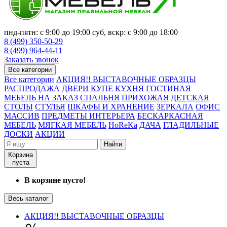
пнд-пятн: с 9:00 до 19:00 суб, вскр: с 9:00 до 18:00
8 (499) 350-50-29
8 (499) 964-44-11
Заказать звонок
Все категории
Все категории
АКЦИЯ!! ВЫСТАВОЧНЫЕ ОБРАЗЦЫ
РАСПРОДАЖА
ДВЕРИ КУПЕ
КУХНЯ
ГОСТИНАЯ
МЕБЕЛЬ НА ЗАКАЗ
СПАЛЬНЯ
ПРИХОЖАЯ
ДЕТСКАЯ
СТОЛЫ
СТУЛЬЯ
ШКАФЫ И ХРАНЕНИЕ
ЗЕРКАЛА
ОФИС
МАССИВ
ПРЕДМЕТЫ ИНТЕРЬЕРА
БЕСКАРКАСНАЯ
МЕБЕЛЬ
МЯГКАЯ МЕБЕЛЬ
HoReKa
ДАЧА
ГЛАДИЛЬНЫЕ
ДОСКИ
АКЦИИ
Найти
Корзина
пуста
В корзине пусто!
Весь каталог
АКЦИЯ!! ВЫСТАВОЧНЫЕ ОБРАЗЦЫ