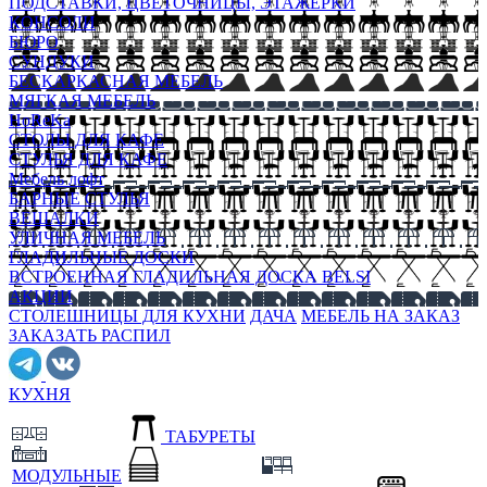
ПОДСТАВКИ, ЦВЕТОЧНИЦЫ, ЭТАЖЕРКИ
КОНСОЛИ
БЮРО
СУНДУКИ
БЕСКАРКАСНАЯ МЕБЕЛЬ
МЯГКАЯ МЕБЕЛЬ
HoReKa
СТОЛЫ ДЛЯ КАФЕ
СТУЛЬЯ ДЛЯ КАФЕ
Мебель лофт
БАРНЫЕ СТУЛЬЯ
ВЕШАЛКИ
УЛИЧНАЯ МЕБЕЛЬ
ГЛАДИЛЬНЫЕ ДОСКИ
ВСТРОЕННАЯ ГЛАДИЛЬНАЯ ДОСКА BELSI
АКЦИИ
СТОЛЕШНИЦЫ ДЛЯ КУХНИ
ДАЧА
МЕБЕЛЬ НА ЗАКАЗ
ЗАКАЗАТЬ РАСПИЛ
КУХНЯ
ТАБУРЕТЫ
МОДУЛЬНЫЕ