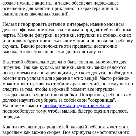
создав нужные акценты, а также обеспечат надлежащее
освещение для занятий прикладного характера или для
выполнения школьных заданий.
Нельзя игнорировать детали в интерьере, именно нюансы
делают оформление комнаты живым и придают ей особенные
черты. Мелкие фигурки, картинки, игрушки на стенах, окнах
или полках будут привлекать внимание и не позволят ребёнку
скучать. Важно расположить эти предметы достаточно
высоко, чтобы малыш не смог до них дотянуться.
В детской обязательно должно быть специальное место для
игрушек. Так как куклы, машинки, мишки, зайки являются
неотъемлемыми составляющими детского досуга, необходимо
обеспечить условия для хранения этих вещей. Часто ребёнок
может просто уставать от обилия развлечений, поэтому важно
следить за тем, чтобы в нужный момент все игрушки
складывались в ящики или коробки. Повзрослев, ребёнок сам
должен научиться убирать за собой свои "сокровища".
Наличие в комнате
необходимых предметов мебели
поспособствует тому, чтобы малыш быстро оценил прелесть
порядка.
Как ни печально для родителей, каждый ребёнок хочет стать
взрослым как можно скорее. Все атрибуты самостоятельного