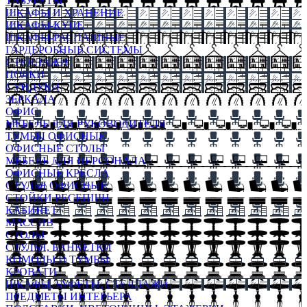
ТАБУРЕТЫ
ШКАФЫ И ХРАНЕНИЕ
ШКАФЫ-КУПЕ
ШКАФЫ-РАСПАШНЫЕ
ГАРДЕРОБНЫЕ СИСТЕМЫ
СТЕЛЛАЖИ
ПОЛКИ
СУНДУКИ
ЗЕРКАЛА
ОФИС
МЕБЕЛЬ ДЛЯ РУКОВОДИТЕЛЯ
ТУМБЫ ОФИСНЫЕ
ОФИСНЫЕ СТОЛЫ
МЕБЕЛЬ ДЛЯ ПЕРСОНАЛА
ОФИСНЫЕ КРЕСЛА
СТУЛЬЯ ОФИСНЫЕ
СТОЙКИ РЕСЕПШН
КАБИНЕТ
МАССИВ
СТОЛЫ
СТУЛЬЯ, БАНКЕТКИ
КОМОДЫ И ТУМБЫ
КРОВАТИ
ШКАФЫ, БУФЕТЫ, СТЕЛЛАЖИ
ПРЕДМЕТЫ ИНТЕРЬЕРА