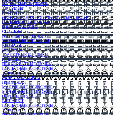
ЖУРНАЛЬНЫЕ СТОЛЫ
ТВ ТУМБЫ
КОМОДЫ
СЕРВАНТЫ ДЛЯ ПОСУДЫ, БАРНЫЕ ШКАФЫ
БЕСКАРКАСНАЯ МЕБЕЛЬ
МЯГКАЯ МЕБЕЛЬ
СПАЛЬНЯ
ИНТЕРЬЕРЫ СПАЛЬНИ
МОДУЛЬНЫЕ СПАЛЬНИ
КРОВАТИ
МАТРАСЫ
ТУАЛЕТНЫЕ СТОЛИКИ
КОМОДЫ
ПРИКРОВАТНЫЕ ТУМБЫ
ГАРДЕРОБНЫЕ СИСТЕМЫ
ЗЕРКАЛА
ЭЛЕКТРОКАМИНЫ
ПРИХОЖАЯ
МАЛЕНЬКИЕ ПРИХОЖИЕ
МОДУЛЬНЫЕ ПРИХОЖИЕ
ОБУВНЫЕ ТУМБЫ
ВЕШАЛКИ
ГАРДЕРОБНЫЕ СИСТЕМЫ
ЗЕРКАЛА
ПУФИКИ И БАНКЕТКИ