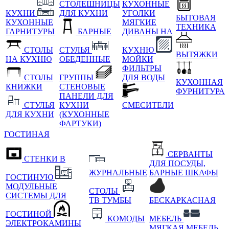
СТОЛЕШНИЦЫ
КУХОННЫЕ
КУХНИ
ДЛЯ КУХНИ
УГОЛКИ
БЫТОВАЯ
КУХОННЫЕ
МЯГКИЕ
ТЕХНИКА
ГАРНИТУРЫ
БАРНЫЕ
ДИВАНЫ НА
СТОЛЫ
СТУЛЬЯ
КУХНЮ
ВЫТЯЖКИ
НА КУХНЮ
ОБЕДЕННЫЕ
МОЙКИ
ФИЛЬТРЫ
СТОЛЫ
ГРУППЫ
ДЛЯ ВОДЫ
КУХОННАЯ
КНИЖКИ
СТЕНОВЫЕ
ФУРНИТУРА
ПАНЕЛИ ДЛЯ
СТУЛЬЯ
КУХНИ
СМЕСИТЕЛИ
ДЛЯ КУХНИ
(КУХОННЫЕ
ФАРТУКИ)
ГОСТИНАЯ
СЕРВАНТЫ
СТЕНКИ В
ДЛЯ ПОСУДЫ,
ЖУРНАЛЬНЫЕ
БАРНЫЕ ШКАФЫ
ГОСТИНУЮ
МОДУЛЬНЫЕ
СТОЛЫ
СИСТЕМЫ ДЛЯ
ТВ ТУМБЫ
БЕСКАРКАСНАЯ
ГОСТИНОЙ
КОМОДЫ
МЕБЕЛЬ
ЭЛЕКТРОКАМИНЫ
МЯГКАЯ МЕБЕЛЬ