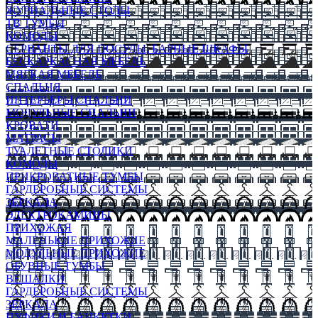
ЖУРНАЛЬНЫЕ СТОЛЫ
ТВ ТУМБЫ
КОМОДЫ
СЕРВАНТЫ ДЛЯ ПОСУДЫ, БАРНЫЕ ШКАФЫ
БЕСКАРКАСНАЯ МЕБЕЛЬ
МЯГКАЯ МЕБЕЛЬ
СПАЛЬНЯ
ИНТЕРЬЕРЫ СПАЛЬНИ
МОДУЛЬНЫЕ СПАЛЬНИ
КРОВАТИ
МАТРАСЫ
ТУАЛЕТНЫЕ СТОЛИКИ
КОМОДЫ
ПРИКРОВАТНЫЕ ТУМБЫ
ГАРДЕРОБНЫЕ СИСТЕМЫ
ЗЕРКАЛА
ЭЛЕКТРОКАМИНЫ
ПРИХОЖАЯ
МАЛЕНЬКИЕ ПРИХОЖИЕ
МОДУЛЬНЫЕ ПРИХОЖИЕ
ОБУВНЫЕ ТУМБЫ
ВЕШАЛКИ
ГАРДЕРОБНЫЕ СИСТЕМЫ
ЗЕРКАЛА
ПУФИКИ И БАНКЕТКИ