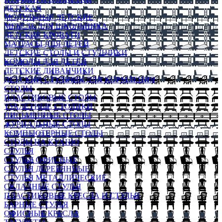
ДЕТСКАЯ
МОДУЛЬНЫЕ ДЕТСКИЕ
МЕБЕЛЬ ДЛЯ ШКОЛЬНИКА
ДЕТСКИЕ КРОВАТИ
МАТРАСЫ ДЛЯ ДЕТЕЙ
ДЕТСКИЕ СТОЛЫ И СТУЛЬЧИКИ
КОМОДЫ ДЛЯ ДЕТЕЙ
ДЕТСКИЕ ДИВАНЧИКИ
ДЕТСКИЙ СТУЛЬЧИК ДЛЯ КОРМЛЕНИЯ
СТОЛЫ
ПЛАСТИКОВЫЕ СТОЛЫ
ТУАЛЕТНЫЕ СТОЛИКИ
ПИСЬМЕННЫЕ СТОЛЫ
ЖУРНАЛЬНЫЕ СТОЛЫ
КОМПЬЮТЕРНЫЕ СТОЛЫ
СТОЛЫ НА КУХНЮ
СТУЛЬЯ
СТУЛЬЯ ОФИСНЫЕ
СТУЛЬЯ ДЕРЕВЯННЫЕ
СТУЛЬЯ МЕТАЛЛИЧЕСКИЕ
СКЛАДНЫЕ СТУЛЬЯ
ПЛАСТИКОВЫЕ КРЕСЛА И СТУЛЬЯ
БАРНЫЕ СТУЛЬЯ
ОФИСНЫЕ КРЕСЛА