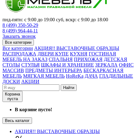
пнд-пятн: с 9:00 до 19:00 суб, вскр: с 9:00 до 18:00
8 (499) 350-50-29
8 (499) 964-44-11
Заказать звонок
Все категории
Все категории
АКЦИЯ!! ВЫСТАВОЧНЫЕ ОБРАЗЦЫ
РАСПРОДАЖА
ДВЕРИ КУПЕ
КУХНЯ
ГОСТИНАЯ
МЕБЕЛЬ НА ЗАКАЗ
СПАЛЬНЯ
ПРИХОЖАЯ
ДЕТСКАЯ
СТОЛЫ
СТУЛЬЯ
ШКАФЫ И ХРАНЕНИЕ
ЗЕРКАЛА
ОФИС
МАССИВ
ПРЕДМЕТЫ ИНТЕРЬЕРА
БЕСКАРКАСНАЯ
МЕБЕЛЬ
МЯГКАЯ МЕБЕЛЬ
HoReKa
ДАЧА
ГЛАДИЛЬНЫЕ
ДОСКИ
АКЦИИ
Найти
Корзина
пуста
В корзине пусто!
Весь каталог
АКЦИЯ!! ВЫСТАВОЧНЫЕ ОБРАЗЦЫ