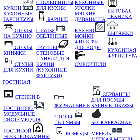
СТОЛЕШНИЦЫ
КУХОННЫЕ
КУХНИ
ДЛЯ КУХНИ
УГОЛКИ
БЫТОВАЯ
КУХОННЫЕ
МЯГКИЕ
ТЕХНИКА
ГАРНИТУРЫ
БАРНЫЕ
ДИВАНЫ НА
СТОЛЫ
СТУЛЬЯ
КУХНЮ
ВЫТЯЖКИ
НА КУХНЮ
ОБЕДЕННЫЕ
МОЙКИ
ФИЛЬТРЫ
СТОЛЫ
ГРУППЫ
ДЛЯ ВОДЫ
КУХОННАЯ
КНИЖКИ
СТЕНОВЫЕ
ФУРНИТУРА
ПАНЕЛИ ДЛЯ
СТУЛЬЯ
КУХНИ
СМЕСИТЕЛИ
ДЛЯ КУХНИ
(КУХОННЫЕ
ФАРТУКИ)
ГОСТИНАЯ
СЕРВАНТЫ
СТЕНКИ В
ДЛЯ ПОСУДЫ,
ЖУРНАЛЬНЫЕ
БАРНЫЕ ШКАФЫ
ГОСТИНУЮ
МОДУЛЬНЫЕ
СТОЛЫ
СИСТЕМЫ ДЛЯ
ТВ ТУМБЫ
БЕСКАРКАСНАЯ
ГОСТИНОЙ
КОМОДЫ
МЕБЕЛЬ
ЭЛЕКТРОКАМИНЫ
МЯГКАЯ МЕБЕЛЬ