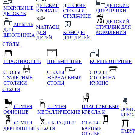
ДЕТСКИЕ
ДЕТСКИЕ
ДЕТСКИЕ
МОДУЛЬНЫЕ
КРОВАТИ
СТОЛЫ И
ДИВАНЧИКИ
ДЕТСКИЕ
СТУЛЬЧИКИ
ДЕТСКИЙ
МЕБЕЛЬ
МАТРАСЫ
СТУЛЬЧИК ДЛЯ
ДЛЯ
ДЛЯ
КОМОДЫ
КОРМЛЕНИЯ
ШКОЛЬНИКА
ДЕТЕЙ
ДЛЯ ДЕТЕЙ
СТОЛЫ
ПЛАСТИКОВЫЕ
ПИСЬМЕННЫЕ
КОМПЬЮТЕРНЫЕ
СТОЛЫ
СТОЛЫ
СТОЛЫ
ТУАЛЕТНЫЕ
ЖУРНАЛЬНЫЕ
СТОЛЫ НА
СТОЛИКИ
СТОЛЫ
КУХНЮ
СТУЛЬЯ
СТУЛЬЯ
СТУЛЬЯ
ПЛАСТИКОВЫЕ
ОФИС
ОФИСНЫЕ
МЕТАЛЛИЧЕСКИЕ
КРЕСЛА И
КРЕС
СТУЛЬЯ
СКЛАДНЫЕ
СТУЛЬЯ
ДЕРЕВЯННЫЕ
СТУЛЬЯ
БАРНЫЕ
ТАБУ
СТУЛЬЯ