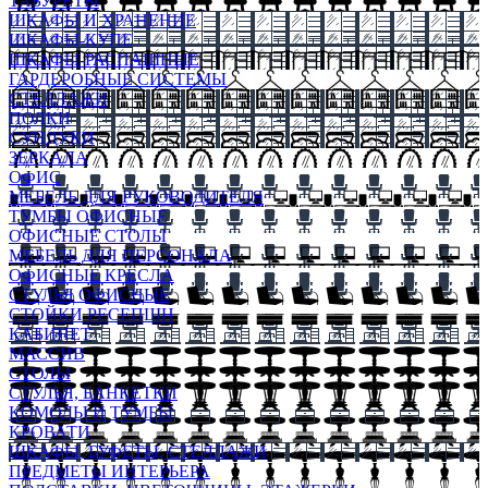
ТАБУРЕТЫ
ШКАФЫ И ХРАНЕНИЕ
ШКАФЫ-КУПЕ
ШКАФЫ-РАСПАШНЫЕ
ГАРДЕРОБНЫЕ СИСТЕМЫ
СТЕЛЛАЖИ
ПОЛКИ
СУНДУКИ
ЗЕРКАЛА
ОФИС
МЕБЕЛЬ ДЛЯ РУКОВОДИТЕЛЯ
ТУМБЫ ОФИСНЫЕ
ОФИСНЫЕ СТОЛЫ
МЕБЕЛЬ ДЛЯ ПЕРСОНАЛА
ОФИСНЫЕ КРЕСЛА
СТУЛЬЯ ОФИСНЫЕ
СТОЙКИ РЕСЕПШН
КАБИНЕТ
МАССИВ
СТОЛЫ
СТУЛЬЯ, БАНКЕТКИ
КОМОДЫ И ТУМБЫ
КРОВАТИ
ШКАФЫ, БУФЕТЫ, СТЕЛЛАЖИ
ПРЕДМЕТЫ ИНТЕРЬЕРА