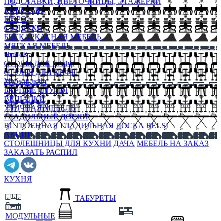
ПОДСТАВКИ, ЦВЕТОЧНИЦЫ, ЭТАЖЕРКИ
КОНСОЛИ
БЮРО
СУНДУКИ
БЕСКАРКАСНАЯ МЕБЕЛЬ
МЯГКАЯ МЕБЕЛЬ
HoReKa
СТОЛЫ ДЛЯ КАФЕ
СТУЛЬЯ ДЛЯ КАФЕ
Мебель лофт
БАРНЫЕ СТУЛЬЯ
ВЕШАЛКИ
УЛИЧНАЯ МЕБЕЛЬ
ГЛАДИЛЬНЫЕ ДОСКИ
ВСТРОЕННАЯ ГЛАДИЛЬНАЯ ДОСКА BELSI
АКЦИИ
СТОЛЕШНИЦЫ ДЛЯ КУХНИ
ДАЧА
МЕБЕЛЬ НА ЗАКАЗ
ЗАКАЗАТЬ РАСПИЛ
КУХНЯ
ТАБУРЕТЫ
МОДУЛЬНЫЕ