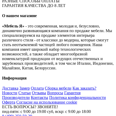
РАЗНЫЕ СПОСОБЫ ОПЛАТЫ
ГАРАНТИЯ КАЧЕСТВА ДО 8 ЛЕТ
О нашем магазине
«Мебель Я»
- это современная, молодая и, безусловно,
динамично развивающаяся компания по продаже мебели. Мы
специализируемся на продаже элементов интерьера
различного стиля - от классики до модерна, которые смогут
стать неотъемлемой частицей любого помещения. Наша
компания имеет широкий набор технологических
возможностей, а также обладает многообразной
номенклатурой продукции от ведущих отечественных и
зарубежных производителей, в том числе Италии, Индонезии,
Малайзии, Китая, Белоруссии.
Информация
Доставка
Замер
Оплата
Сборка мебели
Как заказать?
Новости
Статьи
Отзывы
Вопросы
Гарантия
Производители
Контакты
Политика конфиденциальности
Оферта
Согласие на использование cookie
ЕСТЬ ВОПРОСЫ? ЗВОНИТЕ!
пнд-пятн: с 9:00 до 19:00 суб, вскр: с 9:00 до 18:00