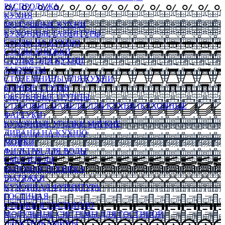
РАСПРОДАЖА
КУХНЯ
МОДУЛЬНЫЕ КУХНИ
КУХОННЫЕ ГАРНИТУРЫ
СТОЛЫ НА КУХНЮ
СТОЛЫ КНИЖКИ
СТУЛЬЯ ДЛЯ КУХНИ
ТАБУРЕТЫ
СТОЛЕШНИЦЫ ДЛЯ КУХНИ
БАРНЫЕ СТУЛЬЯ
ОБЕДЕННЫЕ ГРУППЫ
СТЕНОВЫЕ ПАНЕЛИ ДЛЯ КУХНИ (КУХОННЫЕ
ФАРТУКИ)
КУХОННЫЕ УГОЛКИ МЯГКИЕ
ДИВАНЫ НА КУХНЮ
МОЙКИ
ФИЛЬТРЫ ДЛЯ ВОДЫ
СМЕСИТЕЛИ
БЫТОВАЯ ТЕХНИКА
ВЫТЯЖКИ
КУХОННАЯ ФУРНИТУРА
ГОСТИНАЯ
СТЕНКИ В ГОСТИНУЮ
МОДУЛЬНЫЕ СИСТЕМЫ ДЛЯ ГОСТИНОЙ
ЭЛЕКТРОКАМИНЫ