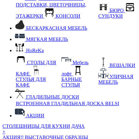
ПОДСТАВКИ, ЦВЕТОЧНИЦЫ,
БЮРО
ЭТАЖЕРКИ
КОНСОЛИ
СУНДУКИ
БЕСКАРКАСНАЯ МЕБЕЛЬ
МЯГКАЯ МЕБЕЛЬ
HoReKa
СТОЛЫ ДЛЯ
Мебель
ВЕШАЛКИ
КАФЕ
лофт
УЛИЧНАЯ
СТУЛЬЯ ДЛЯ
БАРНЫЕ
МЕБЕЛЬ
КАФЕ
СТУЛЬЯ
ГЛАДИЛЬНЫЕ ДОСКИ
ВСТРОЕННАЯ ГЛАДИЛЬНАЯ ДОСКА BELSI
АКЦИИ
СТОЛЕШНИЦЫ ДЛЯ КУХНИ
ДАЧА
×
АКЦИЯ!! ВЫСТАВОЧНЫЕ ОБРАЗЦЫ