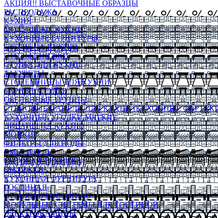
АКЦИЯ!! ВЫСТАВОЧНЫЕ ОБРАЗЦЫ
РАСПРОДАЖА
КУХНЯ
МОДУЛЬНЫЕ КУХНИ
КУХОННЫЕ ГАРНИТУРЫ
СТОЛЫ НА КУХНЮ
СТОЛЫ КНИЖКИ
СТУЛЬЯ ДЛЯ КУХНИ
ТАБУРЕТЫ
СТОЛЕШНИЦЫ ДЛЯ КУХНИ
БАРНЫЕ СТУЛЬЯ
ОБЕДЕННЫЕ ГРУППЫ
СТЕНОВЫЕ ПАНЕЛИ ДЛЯ КУХНИ (КУХОННЫЕ ФАРТУКИ
КУХОННЫЕ УГОЛКИ МЯГКИЕ
ДИВАНЫ НА КУХНЮ
МОЙКИ
ФИЛЬТРЫ ДЛЯ ВОДЫ
СМЕСИТЕЛИ
БЫТОВАЯ ТЕХНИКА
ВЫТЯЖКИ
КУХОННАЯ ФУРНИТУРА
ГОСТИНАЯ
СТЕНКИ В ГОСТИНУЮ
МОДУЛЬНЫЕ СИСТЕМЫ ДЛЯ ГОСТИНОЙ
ЭЛЕКТРОКАМИНЫ