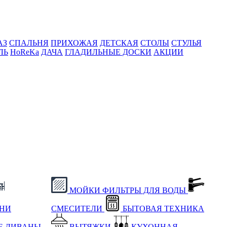
АЗ
СПАЛЬНЯ
ПРИХОЖАЯ
ДЕТСКАЯ
СТОЛЫ
СТУЛЬЯ
ЛЬ
HoReKa
ДАЧА
ГЛАДИЛЬНЫЕ ДОСКИ
АКЦИИ
МОЙКИ
ФИЛЬТРЫ ДЛЯ ВОДЫ
ХНИ
СМЕСИТЕЛИ
БЫТОВАЯ ТЕХНИКА
Е
ДИВАНЫ
ВЫТЯЖКИ
КУХОННАЯ