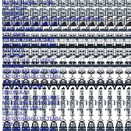
ЖУРНАЛЬНЫЕ СТОЛЫ
ТВ ТУМБЫ
КОМОДЫ
СЕРВАНТЫ ДЛЯ ПОСУДЫ, БАРНЫЕ ШКАФЫ
БЕСКАРКАСНАЯ МЕБЕЛЬ
МЯГКАЯ МЕБЕЛЬ
СПАЛЬНЯ
ИНТЕРЬЕРЫ СПАЛЬНИ
МОДУЛЬНЫЕ СПАЛЬНИ
КРОВАТИ
МАТРАСЫ
ТУАЛЕТНЫЕ СТОЛИКИ
КОМОДЫ
ПРИКРОВАТНЫЕ ТУМБЫ
ГАРДЕРОБНЫЕ СИСТЕМЫ
ЗЕРКАЛА
ЭЛЕКТРОКАМИНЫ
ПРИХОЖАЯ
МАЛЕНЬКИЕ ПРИХОЖИЕ
МОДУЛЬНЫЕ ПРИХОЖИЕ
ОБУВНЫЕ ТУМБЫ
ВЕШАЛКИ
ГАРДЕРОБНЫЕ СИСТЕМЫ
ЗЕРКАЛА
ПУФИКИ И БАНКЕТКИ