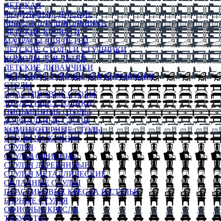
ДЕТСКАЯ
МОДУЛЬНЫЕ ДЕТСКИЕ
МЕБЕЛЬ ДЛЯ ШКОЛЬНИКА
ДЕТСКИЕ КРОВАТИ
МАТРАСЫ ДЛЯ ДЕТЕЙ
ДЕТСКИЕ СТОЛЫ И СТУЛЬЧИКИ
КОМОДЫ ДЛЯ ДЕТЕЙ
ДЕТСКИЕ ДИВАНЧИКИ
ДЕТСКИЙ СТУЛЬЧИК ДЛЯ КОРМЛЕНИЯ
СТОЛЫ
ПЛАСТИКОВЫЕ СТОЛЫ
ТУАЛЕТНЫЕ СТОЛИКИ
ПИСЬМЕННЫЕ СТОЛЫ
ЖУРНАЛЬНЫЕ СТОЛЫ
КОМПЬЮТЕРНЫЕ СТОЛЫ
СТОЛЫ НА КУХНЮ
СТУЛЬЯ
СТУЛЬЯ ОФИСНЫЕ
СТУЛЬЯ ДЕРЕВЯННЫЕ
СТУЛЬЯ МЕТАЛЛИЧЕСКИЕ
СКЛАДНЫЕ СТУЛЬЯ
ПЛАСТИКОВЫЕ КРЕСЛА И СТУЛЬЯ
БАРНЫЕ СТУЛЬЯ
ОФИСНЫЕ КРЕСЛА
ТАБУРЕТЫ