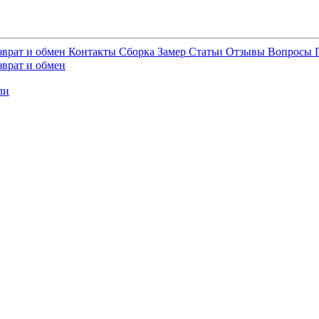
зврат и обмен
Контакты
Сборка
Замер
Статьи
Отзывы
Вопросы
зврат и обмен
ли