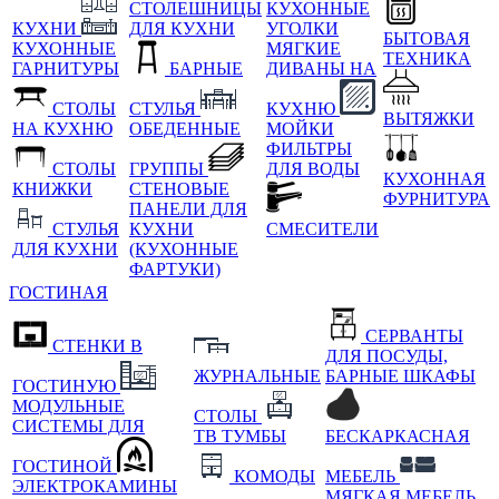
СТОЛЕШНИЦЫ
КУХОННЫЕ
КУХНИ
ДЛЯ КУХНИ
УГОЛКИ
БЫТОВАЯ
КУХОННЫЕ
МЯГКИЕ
ТЕХНИКА
ГАРНИТУРЫ
БАРНЫЕ
ДИВАНЫ НА
СТОЛЫ
СТУЛЬЯ
КУХНЮ
ВЫТЯЖКИ
НА КУХНЮ
ОБЕДЕННЫЕ
МОЙКИ
ФИЛЬТРЫ
СТОЛЫ
ГРУППЫ
ДЛЯ ВОДЫ
КУХОННАЯ
КНИЖКИ
СТЕНОВЫЕ
ФУРНИТУРА
ПАНЕЛИ ДЛЯ
СТУЛЬЯ
КУХНИ
СМЕСИТЕЛИ
ДЛЯ КУХНИ
(КУХОННЫЕ
ФАРТУКИ)
ГОСТИНАЯ
СЕРВАНТЫ
СТЕНКИ В
ДЛЯ ПОСУДЫ,
ЖУРНАЛЬНЫЕ
БАРНЫЕ ШКАФЫ
ГОСТИНУЮ
МОДУЛЬНЫЕ
СТОЛЫ
СИСТЕМЫ ДЛЯ
ТВ ТУМБЫ
БЕСКАРКАСНАЯ
ГОСТИНОЙ
КОМОДЫ
МЕБЕЛЬ
ЭЛЕКТРОКАМИНЫ
МЯГКАЯ МЕБЕЛЬ