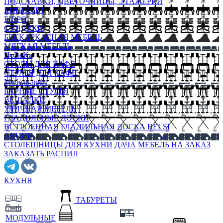
ПОДСТАВКИ, ЦВЕТОЧНИЦЫ, ЭТАЖЕРКИ
КОНСОЛИ
БЮРО
СУНДУКИ
БЕСКАРКАСНАЯ МЕБЕЛЬ
МЯГКАЯ МЕБЕЛЬ
HoReKa
СТОЛЫ ДЛЯ КАФЕ
СТУЛЬЯ ДЛЯ КАФЕ
Мебель лофт
БАРНЫЕ СТУЛЬЯ
ВЕШАЛКИ
УЛИЧНАЯ МЕБЕЛЬ
ГЛАДИЛЬНЫЕ ДОСКИ
ВСТРОЕННАЯ ГЛАДИЛЬНАЯ ДОСКА BELSI
АКЦИИ
СТОЛЕШНИЦЫ ДЛЯ КУХНИ
ДАЧА
МЕБЕЛЬ НА ЗАКАЗ
ЗАКАЗАТЬ РАСПИЛ
КУХНЯ
ТАБУРЕТЫ
МОДУЛЬНЫЕ