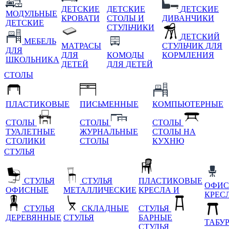
ДЕТСКИЕ
ДЕТСКИЕ
ДЕТСКИЕ
МОДУЛЬНЫЕ
КРОВАТИ
СТОЛЫ И
ДИВАНЧИКИ
ДЕТСКИЕ
СТУЛЬЧИКИ
ДЕТСКИЙ
МЕБЕЛЬ
МАТРАСЫ
СТУЛЬЧИК ДЛЯ
ДЛЯ
ДЛЯ
КОМОДЫ
КОРМЛЕНИЯ
ШКОЛЬНИКА
ДЕТЕЙ
ДЛЯ ДЕТЕЙ
СТОЛЫ
ПЛАСТИКОВЫЕ
ПИСЬМЕННЫЕ
КОМПЬЮТЕРНЫЕ
СТОЛЫ
СТОЛЫ
СТОЛЫ
ТУАЛЕТНЫЕ
ЖУРНАЛЬНЫЕ
СТОЛЫ НА
СТОЛИКИ
СТОЛЫ
КУХНЮ
СТУЛЬЯ
СТУЛЬЯ
СТУЛЬЯ
ПЛАСТИКОВЫЕ
ОФИС
ОФИСНЫЕ
МЕТАЛЛИЧЕСКИЕ
КРЕСЛА И
КРЕС
СТУЛЬЯ
СКЛАДНЫЕ
СТУЛЬЯ
ДЕРЕВЯННЫЕ
СТУЛЬЯ
БАРНЫЕ
ТАБУ
СТУЛЬЯ