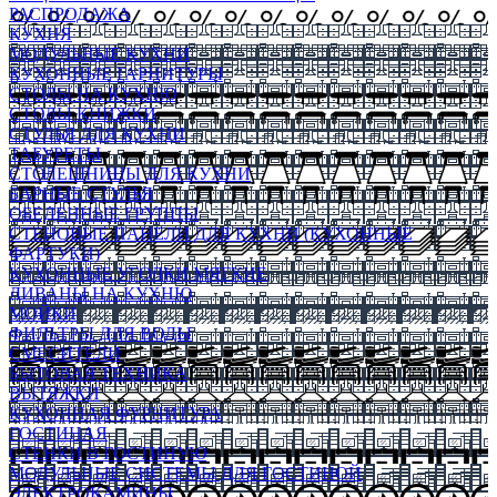
РАСПРОДАЖА
КУХНЯ
МОДУЛЬНЫЕ КУХНИ
КУХОННЫЕ ГАРНИТУРЫ
СТОЛЫ НА КУХНЮ
СТОЛЫ КНИЖКИ
СТУЛЬЯ ДЛЯ КУХНИ
ТАБУРЕТЫ
СТОЛЕШНИЦЫ ДЛЯ КУХНИ
БАРНЫЕ СТУЛЬЯ
ОБЕДЕННЫЕ ГРУППЫ
СТЕНОВЫЕ ПАНЕЛИ ДЛЯ КУХНИ (КУХОННЫЕ
ФАРТУКИ)
КУХОННЫЕ УГОЛКИ МЯГКИЕ
ДИВАНЫ НА КУХНЮ
МОЙКИ
ФИЛЬТРЫ ДЛЯ ВОДЫ
СМЕСИТЕЛИ
БЫТОВАЯ ТЕХНИКА
ВЫТЯЖКИ
КУХОННАЯ ФУРНИТУРА
ГОСТИНАЯ
СТЕНКИ В ГОСТИНУЮ
МОДУЛЬНЫЕ СИСТЕМЫ ДЛЯ ГОСТИНОЙ
ЭЛЕКТРОКАМИНЫ