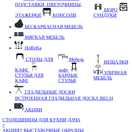
ПОДСТАВКИ, ЦВЕТОЧНИЦЫ,
БЮРО
ЭТАЖЕРКИ
КОНСОЛИ
СУНДУКИ
БЕСКАРКАСНАЯ МЕБЕЛЬ
МЯГКАЯ МЕБЕЛЬ
HoReKa
СТОЛЫ ДЛЯ
Мебель
ВЕШАЛКИ
КАФЕ
лофт
УЛИЧНАЯ
СТУЛЬЯ ДЛЯ
БАРНЫЕ
МЕБЕЛЬ
КАФЕ
СТУЛЬЯ
ГЛАДИЛЬНЫЕ ДОСКИ
ВСТРОЕННАЯ ГЛАДИЛЬНАЯ ДОСКА BELSI
АКЦИИ
СТОЛЕШНИЦЫ ДЛЯ КУХНИ
ДАЧА
×
АКЦИЯ!! ВЫСТАВОЧНЫЕ ОБРАЗЦЫ