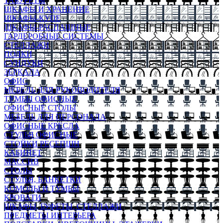
ТАБУРЕТЫ
ШКАФЫ И ХРАНЕНИЕ
ШКАФЫ-КУПЕ
ШКАФЫ-РАСПАШНЫЕ
ГАРДЕРОБНЫЕ СИСТЕМЫ
СТЕЛЛАЖИ
ПОЛКИ
СУНДУКИ
ЗЕРКАЛА
ОФИС
МЕБЕЛЬ ДЛЯ РУКОВОДИТЕЛЯ
ТУМБЫ ОФИСНЫЕ
ОФИСНЫЕ СТОЛЫ
МЕБЕЛЬ ДЛЯ ПЕРСОНАЛА
ОФИСНЫЕ КРЕСЛА
СТУЛЬЯ ОФИСНЫЕ
СТОЙКИ РЕСЕПШН
КАБИНЕТ
МАССИВ
СТОЛЫ
СТУЛЬЯ, БАНКЕТКИ
КОМОДЫ И ТУМБЫ
КРОВАТИ
ШКАФЫ, БУФЕТЫ, СТЕЛЛАЖИ
ПРЕДМЕТЫ ИНТЕРЬЕРА