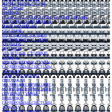
ЖУРНАЛЬНЫЕ СТОЛЫ
ТВ ТУМБЫ
КОМОДЫ
СЕРВАНТЫ ДЛЯ ПОСУДЫ, БАРНЫЕ ШКАФЫ
БЕСКАРКАСНАЯ МЕБЕЛЬ
МЯГКАЯ МЕБЕЛЬ
СПАЛЬНЯ
ИНТЕРЬЕРЫ СПАЛЬНИ
МОДУЛЬНЫЕ СПАЛЬНИ
КРОВАТИ
МАТРАСЫ
ТУАЛЕТНЫЕ СТОЛИКИ
КОМОДЫ
ПРИКРОВАТНЫЕ ТУМБЫ
ГАРДЕРОБНЫЕ СИСТЕМЫ
ЗЕРКАЛА
ЭЛЕКТРОКАМИНЫ
ПРИХОЖАЯ
МАЛЕНЬКИЕ ПРИХОЖИЕ
МОДУЛЬНЫЕ ПРИХОЖИЕ
ОБУВНЫЕ ТУМБЫ
ВЕШАЛКИ
ГАРДЕРОБНЫЕ СИСТЕМЫ
ЗЕРКАЛА
ПУФИКИ И БАНКЕТКИ