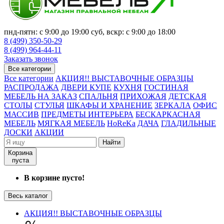
пнд-пятн: с 9:00 до 19:00 суб, вскр: с 9:00 до 18:00
8 (499) 350-50-29
8 (499) 964-44-11
Заказать звонок
Все категории
Все категории
АКЦИЯ!! ВЫСТАВОЧНЫЕ ОБРАЗЦЫ
РАСПРОДАЖА
ДВЕРИ КУПЕ
КУХНЯ
ГОСТИНАЯ
МЕБЕЛЬ НА ЗАКАЗ
СПАЛЬНЯ
ПРИХОЖАЯ
ДЕТСКАЯ
СТОЛЫ
СТУЛЬЯ
ШКАФЫ И ХРАНЕНИЕ
ЗЕРКАЛА
ОФИС
МАССИВ
ПРЕДМЕТЫ ИНТЕРЬЕРА
БЕСКАРКАСНАЯ
МЕБЕЛЬ
МЯГКАЯ МЕБЕЛЬ
HoReKa
ДАЧА
ГЛАДИЛЬНЫЕ
ДОСКИ
АКЦИИ
Найти
Корзина
пуста
В корзине пусто!
Весь каталог
АКЦИЯ!! ВЫСТАВОЧНЫЕ ОБРАЗЦЫ