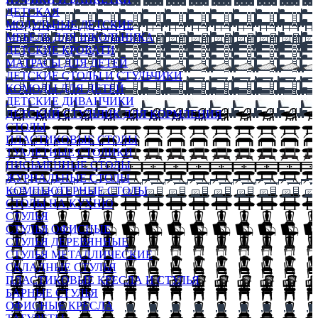
ДЕТСКАЯ
МОДУЛЬНЫЕ ДЕТСКИЕ
МЕБЕЛЬ ДЛЯ ШКОЛЬНИКА
ДЕТСКИЕ КРОВАТИ
МАТРАСЫ ДЛЯ ДЕТЕЙ
ДЕТСКИЕ СТОЛЫ И СТУЛЬЧИКИ
КОМОДЫ ДЛЯ ДЕТЕЙ
ДЕТСКИЕ ДИВАНЧИКИ
ДЕТСКИЙ СТУЛЬЧИК ДЛЯ КОРМЛЕНИЯ
СТОЛЫ
ПЛАСТИКОВЫЕ СТОЛЫ
ТУАЛЕТНЫЕ СТОЛИКИ
ПИСЬМЕННЫЕ СТОЛЫ
ЖУРНАЛЬНЫЕ СТОЛЫ
КОМПЬЮТЕРНЫЕ СТОЛЫ
СТОЛЫ НА КУХНЮ
СТУЛЬЯ
СТУЛЬЯ ОФИСНЫЕ
СТУЛЬЯ ДЕРЕВЯННЫЕ
СТУЛЬЯ МЕТАЛЛИЧЕСКИЕ
СКЛАДНЫЕ СТУЛЬЯ
ПЛАСТИКОВЫЕ КРЕСЛА И СТУЛЬЯ
БАРНЫЕ СТУЛЬЯ
ОФИСНЫЕ КРЕСЛА