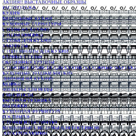
АКЦИЯ!! ВЫСТАВОЧНЫЕ ОБРАЗЦЫ
РАСПРОДАЖА
КУХНЯ
МОДУЛЬНЫЕ КУХНИ
КУХОННЫЕ ГАРНИТУРЫ
СТОЛЫ НА КУХНЮ
СТОЛЫ КНИЖКИ
СТУЛЬЯ ДЛЯ КУХНИ
ТАБУРЕТЫ
СТОЛЕШНИЦЫ ДЛЯ КУХНИ
БАРНЫЕ СТУЛЬЯ
ОБЕДЕННЫЕ ГРУППЫ
СТЕНОВЫЕ ПАНЕЛИ ДЛЯ КУХНИ (КУХОННЫЕ ФАРТУКИ
КУХОННЫЕ УГОЛКИ МЯГКИЕ
ДИВАНЫ НА КУХНЮ
МОЙКИ
ФИЛЬТРЫ ДЛЯ ВОДЫ
СМЕСИТЕЛИ
БЫТОВАЯ ТЕХНИКА
ВЫТЯЖКИ
КУХОННАЯ ФУРНИТУРА
ГОСТИНАЯ
СТЕНКИ В ГОСТИНУЮ
МОДУЛЬНЫЕ СИСТЕМЫ ДЛЯ ГОСТИНОЙ
ЭЛЕКТРОКАМИНЫ