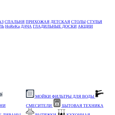
АЗ
СПАЛЬНЯ
ПРИХОЖАЯ
ДЕТСКАЯ
СТОЛЫ
СТУЛЬЯ
ЛЬ
HoReKa
ДАЧА
ГЛАДИЛЬНЫЕ ДОСКИ
АКЦИИ
МОЙКИ
ФИЛЬТРЫ ДЛЯ ВОДЫ
ХНИ
СМЕСИТЕЛИ
БЫТОВАЯ ТЕХНИКА
Е
ДИВАНЫ
ВЫТЯЖКИ
КУХОННАЯ