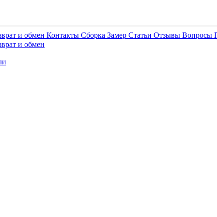
зврат и обмен
Контакты
Сборка
Замер
Статьи
Отзывы
Вопросы
зврат и обмен
ли