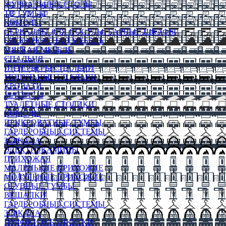
ЖУРНАЛЬНЫЕ СТОЛЫ
ТВ ТУМБЫ
КОМОДЫ
СЕРВАНТЫ ДЛЯ ПОСУДЫ, БАРНЫЕ ШКАФЫ
БЕСКАРКАСНАЯ МЕБЕЛЬ
МЯГКАЯ МЕБЕЛЬ
СПАЛЬНЯ
ИНТЕРЬЕРЫ СПАЛЬНИ
МОДУЛЬНЫЕ СПАЛЬНИ
КРОВАТИ
МАТРАСЫ
ТУАЛЕТНЫЕ СТОЛИКИ
КОМОДЫ
ПРИКРОВАТНЫЕ ТУМБЫ
ГАРДЕРОБНЫЕ СИСТЕМЫ
ЗЕРКАЛА
ЭЛЕКТРОКАМИНЫ
ПРИХОЖАЯ
МАЛЕНЬКИЕ ПРИХОЖИЕ
МОДУЛЬНЫЕ ПРИХОЖИЕ
ОБУВНЫЕ ТУМБЫ
ВЕШАЛКИ
ГАРДЕРОБНЫЕ СИСТЕМЫ
ЗЕРКАЛА
ПУФИКИ И БАНКЕТКИ