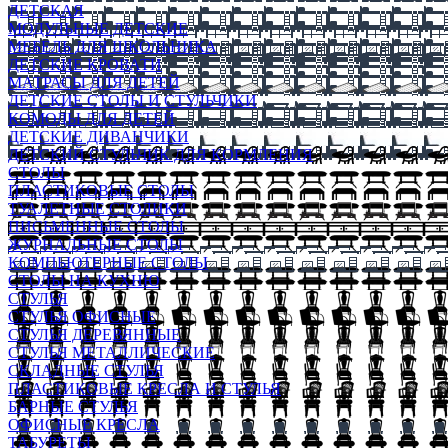
ДЕТСКАЯ
МОДУЛЬНЫЕ ДЕТСКИЕ
МЕБЕЛЬ ДЛЯ ШКОЛЬНИКА
ДЕТСКИЕ КРОВАТИ
МАТРАСЫ ДЛЯ ДЕТЕЙ
ДЕТСКИЕ СТОЛЫ И СТУЛЬЧИКИ
КОМОДЫ ДЛЯ ДЕТЕЙ
ДЕТСКИЕ ДИВАНЧИКИ
ДЕТСКИЙ СТУЛЬЧИК ДЛЯ КОРМЛЕНИЯ
СТОЛЫ
ПЛАСТИКОВЫЕ СТОЛЫ
ТУАЛЕТНЫЕ СТОЛИКИ
ПИСЬМЕННЫЕ СТОЛЫ
ЖУРНАЛЬНЫЕ СТОЛЫ
КОМПЬЮТЕРНЫЕ СТОЛЫ
СТОЛЫ НА КУХНЮ
СТУЛЬЯ
СТУЛЬЯ ОФИСНЫЕ
СТУЛЬЯ ДЕРЕВЯННЫЕ
СТУЛЬЯ МЕТАЛЛИЧЕСКИЕ
СКЛАДНЫЕ СТУЛЬЯ
ПЛАСТИКОВЫЕ КРЕСЛА И СТУЛЬЯ
БАРНЫЕ СТУЛЬЯ
ОФИСНЫЕ КРЕСЛА
ТАБУРЕТЫ