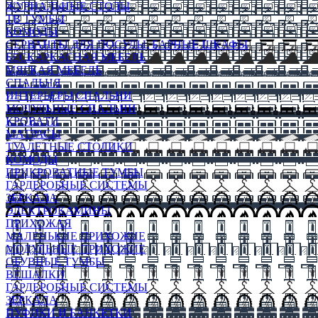
ЖУРНАЛЬНЫЕ СТОЛЫ
ТВ ТУМБЫ
КОМОДЫ
СЕРВАНТЫ ДЛЯ ПОСУДЫ, БАРНЫЕ ШКАФЫ
БЕСКАРКАСНАЯ МЕБЕЛЬ
МЯГКАЯ МЕБЕЛЬ
СПАЛЬНЯ
ИНТЕРЬЕРЫ СПАЛЬНИ
МОДУЛЬНЫЕ СПАЛЬНИ
КРОВАТИ
МАТРАСЫ
ТУАЛЕТНЫЕ СТОЛИКИ
КОМОДЫ
ПРИКРОВАТНЫЕ ТУМБЫ
ГАРДЕРОБНЫЕ СИСТЕМЫ
ЗЕРКАЛА
ЭЛЕКТРОКАМИНЫ
ПРИХОЖАЯ
МАЛЕНЬКИЕ ПРИХОЖИЕ
МОДУЛЬНЫЕ ПРИХОЖИЕ
ОБУВНЫЕ ТУМБЫ
ВЕШАЛКИ
ГАРДЕРОБНЫЕ СИСТЕМЫ
ЗЕРКАЛА
ПУФИКИ И БАНКЕТКИ