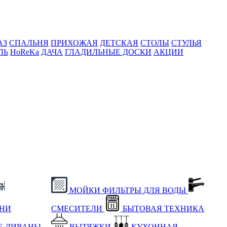
АЗ
СПАЛЬНЯ
ПРИХОЖАЯ
ДЕТСКАЯ
СТОЛЫ
СТУЛЬЯ
ЛЬ
HoReKa
ДАЧА
ГЛАДИЛЬНЫЕ ДОСКИ
АКЦИИ
МОЙКИ
ФИЛЬТРЫ ДЛЯ ВОДЫ
ХНИ
СМЕСИТЕЛИ
БЫТОВАЯ ТЕХНИКА
Е
ДИВАНЫ
ВЫТЯЖКИ
КУХОННАЯ