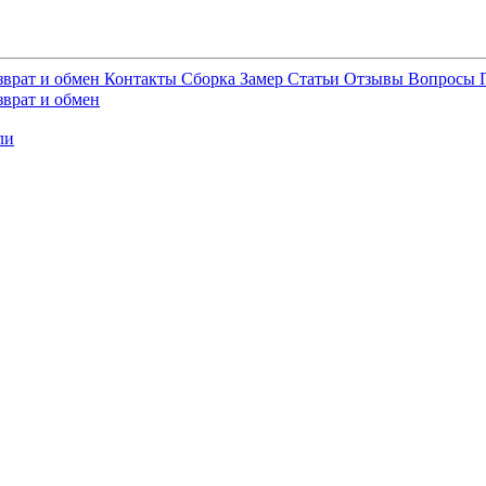
зврат и обмен
Контакты
Сборка
Замер
Статьи
Отзывы
Вопросы
зврат и обмен
ли