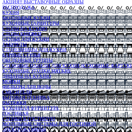
АКЦИЯ!! ВЫСТАВОЧНЫЕ ОБРАЗЦЫ
РАСПРОДАЖА
КУХНЯ
МОДУЛЬНЫЕ КУХНИ
КУХОННЫЕ ГАРНИТУРЫ
СТОЛЫ НА КУХНЮ
СТОЛЫ КНИЖКИ
СТУЛЬЯ ДЛЯ КУХНИ
ТАБУРЕТЫ
СТОЛЕШНИЦЫ ДЛЯ КУХНИ
БАРНЫЕ СТУЛЬЯ
ОБЕДЕННЫЕ ГРУППЫ
СТЕНОВЫЕ ПАНЕЛИ ДЛЯ КУХНИ (КУХОННЫЕ ФАРТУКИ
КУХОННЫЕ УГОЛКИ МЯГКИЕ
ДИВАНЫ НА КУХНЮ
МОЙКИ
ФИЛЬТРЫ ДЛЯ ВОДЫ
СМЕСИТЕЛИ
БЫТОВАЯ ТЕХНИКА
ВЫТЯЖКИ
КУХОННАЯ ФУРНИТУРА
ГОСТИНАЯ
СТЕНКИ В ГОСТИНУЮ
МОДУЛЬНЫЕ СИСТЕМЫ ДЛЯ ГОСТИНОЙ
ЭЛЕКТРОКАМИНЫ