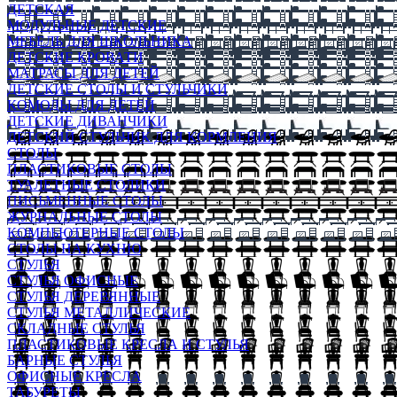
ДЕТСКАЯ
МОДУЛЬНЫЕ ДЕТСКИЕ
МЕБЕЛЬ ДЛЯ ШКОЛЬНИКА
ДЕТСКИЕ КРОВАТИ
МАТРАСЫ ДЛЯ ДЕТЕЙ
ДЕТСКИЕ СТОЛЫ И СТУЛЬЧИКИ
КОМОДЫ ДЛЯ ДЕТЕЙ
ДЕТСКИЕ ДИВАНЧИКИ
ДЕТСКИЙ СТУЛЬЧИК ДЛЯ КОРМЛЕНИЯ
СТОЛЫ
ПЛАСТИКОВЫЕ СТОЛЫ
ТУАЛЕТНЫЕ СТОЛИКИ
ПИСЬМЕННЫЕ СТОЛЫ
ЖУРНАЛЬНЫЕ СТОЛЫ
КОМПЬЮТЕРНЫЕ СТОЛЫ
СТОЛЫ НА КУХНЮ
СТУЛЬЯ
СТУЛЬЯ ОФИСНЫЕ
СТУЛЬЯ ДЕРЕВЯННЫЕ
СТУЛЬЯ МЕТАЛЛИЧЕСКИЕ
СКЛАДНЫЕ СТУЛЬЯ
ПЛАСТИКОВЫЕ КРЕСЛА И СТУЛЬЯ
БАРНЫЕ СТУЛЬЯ
ОФИСНЫЕ КРЕСЛА
ТАБУРЕТЫ