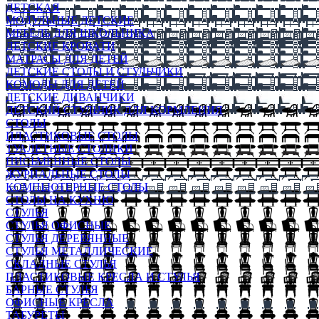
ДЕТСКАЯ
МОДУЛЬНЫЕ ДЕТСКИЕ
МЕБЕЛЬ ДЛЯ ШКОЛЬНИКА
ДЕТСКИЕ КРОВАТИ
МАТРАСЫ ДЛЯ ДЕТЕЙ
ДЕТСКИЕ СТОЛЫ И СТУЛЬЧИКИ
КОМОДЫ ДЛЯ ДЕТЕЙ
ДЕТСКИЕ ДИВАНЧИКИ
ДЕТСКИЙ СТУЛЬЧИК ДЛЯ КОРМЛЕНИЯ
СТОЛЫ
ПЛАСТИКОВЫЕ СТОЛЫ
ТУАЛЕТНЫЕ СТОЛИКИ
ПИСЬМЕННЫЕ СТОЛЫ
ЖУРНАЛЬНЫЕ СТОЛЫ
КОМПЬЮТЕРНЫЕ СТОЛЫ
СТОЛЫ НА КУХНЮ
СТУЛЬЯ
СТУЛЬЯ ОФИСНЫЕ
СТУЛЬЯ ДЕРЕВЯННЫЕ
СТУЛЬЯ МЕТАЛЛИЧЕСКИЕ
СКЛАДНЫЕ СТУЛЬЯ
ПЛАСТИКОВЫЕ КРЕСЛА И СТУЛЬЯ
БАРНЫЕ СТУЛЬЯ
ОФИСНЫЕ КРЕСЛА
ТАБУРЕТЫ