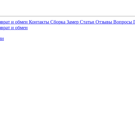
зврат и обмен
Контакты
Сборка
Замер
Статьи
Отзывы
Вопросы
зврат и обмен
ли