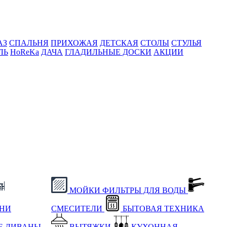
АЗ
СПАЛЬНЯ
ПРИХОЖАЯ
ДЕТСКАЯ
СТОЛЫ
СТУЛЬЯ
ЛЬ
HoReKa
ДАЧА
ГЛАДИЛЬНЫЕ ДОСКИ
АКЦИИ
МОЙКИ
ФИЛЬТРЫ ДЛЯ ВОДЫ
ХНИ
СМЕСИТЕЛИ
БЫТОВАЯ ТЕХНИКА
Е
ДИВАНЫ
ВЫТЯЖКИ
КУХОННАЯ