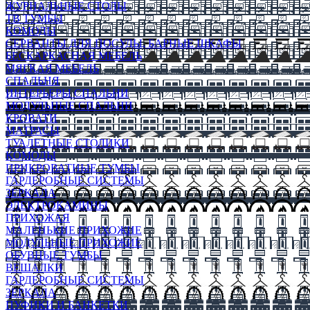
ЖУРНАЛЬНЫЕ СТОЛЫ
ТВ ТУМБЫ
КОМОДЫ
СЕРВАНТЫ ДЛЯ ПОСУДЫ, БАРНЫЕ ШКАФЫ
БЕСКАРКАСНАЯ МЕБЕЛЬ
МЯГКАЯ МЕБЕЛЬ
СПАЛЬНЯ
ИНТЕРЬЕРЫ СПАЛЬНИ
МОДУЛЬНЫЕ СПАЛЬНИ
КРОВАТИ
МАТРАСЫ
ТУАЛЕТНЫЕ СТОЛИКИ
КОМОДЫ
ПРИКРОВАТНЫЕ ТУМБЫ
ГАРДЕРОБНЫЕ СИСТЕМЫ
ЗЕРКАЛА
ЭЛЕКТРОКАМИНЫ
ПРИХОЖАЯ
МАЛЕНЬКИЕ ПРИХОЖИЕ
МОДУЛЬНЫЕ ПРИХОЖИЕ
ОБУВНЫЕ ТУМБЫ
ВЕШАЛКИ
ГАРДЕРОБНЫЕ СИСТЕМЫ
ЗЕРКАЛА
ПУФИКИ И БАНКЕТКИ