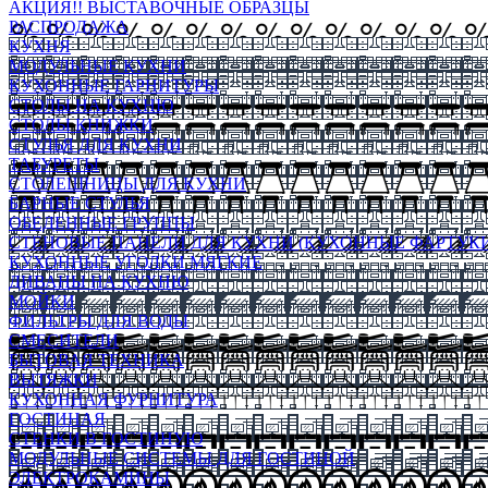
АКЦИЯ!! ВЫСТАВОЧНЫЕ ОБРАЗЦЫ
РАСПРОДАЖА
КУХНЯ
МОДУЛЬНЫЕ КУХНИ
КУХОННЫЕ ГАРНИТУРЫ
СТОЛЫ НА КУХНЮ
СТОЛЫ КНИЖКИ
СТУЛЬЯ ДЛЯ КУХНИ
ТАБУРЕТЫ
СТОЛЕШНИЦЫ ДЛЯ КУХНИ
БАРНЫЕ СТУЛЬЯ
ОБЕДЕННЫЕ ГРУППЫ
СТЕНОВЫЕ ПАНЕЛИ ДЛЯ КУХНИ (КУХОННЫЕ ФАРТУКИ
КУХОННЫЕ УГОЛКИ МЯГКИЕ
ДИВАНЫ НА КУХНЮ
МОЙКИ
ФИЛЬТРЫ ДЛЯ ВОДЫ
СМЕСИТЕЛИ
БЫТОВАЯ ТЕХНИКА
ВЫТЯЖКИ
КУХОННАЯ ФУРНИТУРА
ГОСТИНАЯ
СТЕНКИ В ГОСТИНУЮ
МОДУЛЬНЫЕ СИСТЕМЫ ДЛЯ ГОСТИНОЙ
ЭЛЕКТРОКАМИНЫ