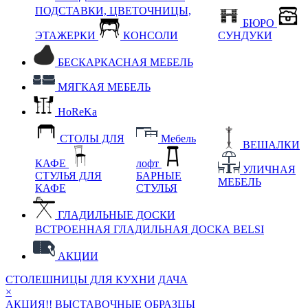
ПОДСТАВКИ, ЦВЕТОЧНИЦЫ,
БЮРО
ЭТАЖЕРКИ
КОНСОЛИ
СУНДУКИ
БЕСКАРКАСНАЯ МЕБЕЛЬ
МЯГКАЯ МЕБЕЛЬ
HoReKa
СТОЛЫ ДЛЯ
Мебель
ВЕШАЛКИ
КАФЕ
лофт
УЛИЧНАЯ
СТУЛЬЯ ДЛЯ
БАРНЫЕ
МЕБЕЛЬ
КАФЕ
СТУЛЬЯ
ГЛАДИЛЬНЫЕ ДОСКИ
ВСТРОЕННАЯ ГЛАДИЛЬНАЯ ДОСКА BELSI
АКЦИИ
СТОЛЕШНИЦЫ ДЛЯ КУХНИ
ДАЧА
×
АКЦИЯ!! ВЫСТАВОЧНЫЕ ОБРАЗЦЫ