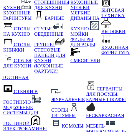
СТОЛЕШНИЦЫ
КУХОННЫЕ
КУХНИ
ДЛЯ КУХНИ
УГОЛКИ
БЫТОВАЯ
КУХОННЫЕ
МЯГКИЕ
ТЕХНИКА
ГАРНИТУРЫ
БАРНЫЕ
ДИВАНЫ НА
СТОЛЫ
СТУЛЬЯ
КУХНЮ
ВЫТЯЖКИ
НА КУХНЮ
ОБЕДЕННЫЕ
МОЙКИ
ФИЛЬТРЫ
СТОЛЫ
ГРУППЫ
ДЛЯ ВОДЫ
КУХОННАЯ
КНИЖКИ
СТЕНОВЫЕ
ФУРНИТУРА
ПАНЕЛИ ДЛЯ
СТУЛЬЯ
КУХНИ
СМЕСИТЕЛИ
ДЛЯ КУХНИ
(КУХОННЫЕ
ФАРТУКИ)
ГОСТИНАЯ
СЕРВАНТЫ
СТЕНКИ В
ДЛЯ ПОСУДЫ,
ЖУРНАЛЬНЫЕ
БАРНЫЕ ШКАФЫ
ГОСТИНУЮ
МОДУЛЬНЫЕ
СТОЛЫ
СИСТЕМЫ ДЛЯ
ТВ ТУМБЫ
БЕСКАРКАСНАЯ
ГОСТИНОЙ
КОМОДЫ
МЕБЕЛЬ
ЭЛЕКТРОКАМИНЫ
МЯГКАЯ МЕБЕЛЬ