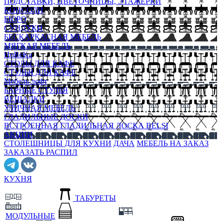
ПОДСТАВКИ, ЦВЕТОЧНИЦЫ, ЭТАЖЕРКИ
КОНСОЛИ
БЮРО
СУНДУКИ
БЕСКАРКАСНАЯ МЕБЕЛЬ
МЯГКАЯ МЕБЕЛЬ
HoReKa
СТОЛЫ ДЛЯ КАФЕ
СТУЛЬЯ ДЛЯ КАФЕ
Мебель лофт
БАРНЫЕ СТУЛЬЯ
ВЕШАЛКИ
УЛИЧНАЯ МЕБЕЛЬ
ГЛАДИЛЬНЫЕ ДОСКИ
ВСТРОЕННАЯ ГЛАДИЛЬНАЯ ДОСКА BELSI
АКЦИИ
СТОЛЕШНИЦЫ ДЛЯ КУХНИ
ДАЧА
МЕБЕЛЬ НА ЗАКАЗ
ЗАКАЗАТЬ РАСПИЛ
КУХНЯ
ТАБУРЕТЫ
МОДУЛЬНЫЕ