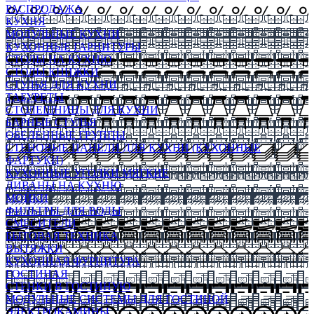
РАСПРОДАЖА
КУХНЯ
МОДУЛЬНЫЕ КУХНИ
КУХОННЫЕ ГАРНИТУРЫ
СТОЛЫ НА КУХНЮ
СТОЛЫ КНИЖКИ
СТУЛЬЯ ДЛЯ КУХНИ
ТАБУРЕТЫ
СТОЛЕШНИЦЫ ДЛЯ КУХНИ
БАРНЫЕ СТУЛЬЯ
ОБЕДЕННЫЕ ГРУППЫ
СТЕНОВЫЕ ПАНЕЛИ ДЛЯ КУХНИ (КУХОННЫЕ
ФАРТУКИ)
КУХОННЫЕ УГОЛКИ МЯГКИЕ
ДИВАНЫ НА КУХНЮ
МОЙКИ
ФИЛЬТРЫ ДЛЯ ВОДЫ
СМЕСИТЕЛИ
БЫТОВАЯ ТЕХНИКА
ВЫТЯЖКИ
КУХОННАЯ ФУРНИТУРА
ГОСТИНАЯ
СТЕНКИ В ГОСТИНУЮ
МОДУЛЬНЫЕ СИСТЕМЫ ДЛЯ ГОСТИНОЙ
ЭЛЕКТРОКАМИНЫ