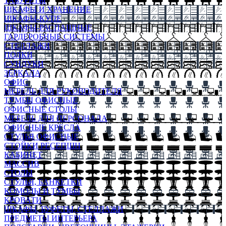
ТАБУРЕТЫ
ШКАФЫ И ХРАНЕНИЕ
ШКАФЫ-КУПЕ
ШКАФЫ-РАСПАШНЫЕ
ГАРДЕРОБНЫЕ СИСТЕМЫ
СТЕЛЛАЖИ
ПОЛКИ
СУНДУКИ
ЗЕРКАЛА
ОФИС
МЕБЕЛЬ ДЛЯ РУКОВОДИТЕЛЯ
ТУМБЫ ОФИСНЫЕ
ОФИСНЫЕ СТОЛЫ
МЕБЕЛЬ ДЛЯ ПЕРСОНАЛА
ОФИСНЫЕ КРЕСЛА
СТУЛЬЯ ОФИСНЫЕ
СТОЙКИ РЕСЕПШН
КАБИНЕТ
МАССИВ
СТОЛЫ
СТУЛЬЯ, БАНКЕТКИ
КОМОДЫ И ТУМБЫ
КРОВАТИ
ШКАФЫ, БУФЕТЫ, СТЕЛЛАЖИ
ПРЕДМЕТЫ ИНТЕРЬЕРА