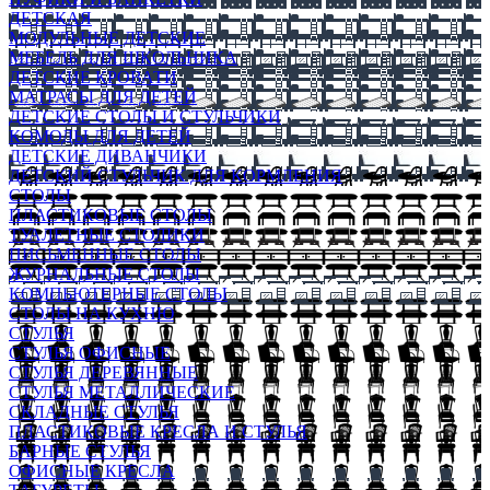
ДЕТСКАЯ
МОДУЛЬНЫЕ ДЕТСКИЕ
МЕБЕЛЬ ДЛЯ ШКОЛЬНИКА
ДЕТСКИЕ КРОВАТИ
МАТРАСЫ ДЛЯ ДЕТЕЙ
ДЕТСКИЕ СТОЛЫ И СТУЛЬЧИКИ
КОМОДЫ ДЛЯ ДЕТЕЙ
ДЕТСКИЕ ДИВАНЧИКИ
ДЕТСКИЙ СТУЛЬЧИК ДЛЯ КОРМЛЕНИЯ
СТОЛЫ
ПЛАСТИКОВЫЕ СТОЛЫ
ТУАЛЕТНЫЕ СТОЛИКИ
ПИСЬМЕННЫЕ СТОЛЫ
ЖУРНАЛЬНЫЕ СТОЛЫ
КОМПЬЮТЕРНЫЕ СТОЛЫ
СТОЛЫ НА КУХНЮ
СТУЛЬЯ
СТУЛЬЯ ОФИСНЫЕ
СТУЛЬЯ ДЕРЕВЯННЫЕ
СТУЛЬЯ МЕТАЛЛИЧЕСКИЕ
СКЛАДНЫЕ СТУЛЬЯ
ПЛАСТИКОВЫЕ КРЕСЛА И СТУЛЬЯ
БАРНЫЕ СТУЛЬЯ
ОФИСНЫЕ КРЕСЛА