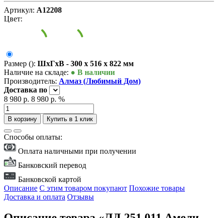
Артикул:
А12208
Цвет:
Размер ():
ШxГxВ - 300 x 516 x 822 мм
Наличие на складе:
● В наличии
Производитель:
Алмаз (Любимый Дом)
Доставка
по
8 980 р.
8 980 р.
%
В корзину
Купить в 1 клик
Способы оплаты:
Оплата наличными при получении
Банковский перевод
Банковской картой
Описание
С этим товаром покупают
Похожие товары
Доставка и оплата
Отзывы
Описание товара «ЛД 251.011 Амели