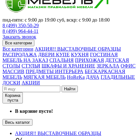
пнд-пятн: с 9:00 до 19:00 суб, вскр: с 9:00 до 18:00
8 (499) 350-50-29
8 (499) 964-44-11
Заказать звонок
Все категории
Все категории
АКЦИЯ!! ВЫСТАВОЧНЫЕ ОБРАЗЦЫ
РАСПРОДАЖА
ДВЕРИ КУПЕ
КУХНЯ
ГОСТИНАЯ
МЕБЕЛЬ НА ЗАКАЗ
СПАЛЬНЯ
ПРИХОЖАЯ
ДЕТСКАЯ
СТОЛЫ
СТУЛЬЯ
ШКАФЫ И ХРАНЕНИЕ
ЗЕРКАЛА
ОФИС
МАССИВ
ПРЕДМЕТЫ ИНТЕРЬЕРА
БЕСКАРКАСНАЯ
МЕБЕЛЬ
МЯГКАЯ МЕБЕЛЬ
HoReKa
ДАЧА
ГЛАДИЛЬНЫЕ
ДОСКИ
АКЦИИ
Найти
Корзина
пуста
В корзине пусто!
Весь каталог
АКЦИЯ!! ВЫСТАВОЧНЫЕ ОБРАЗЦЫ