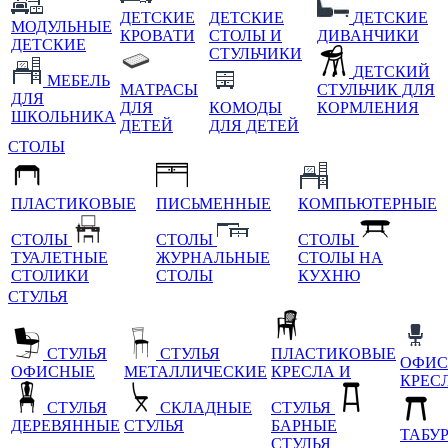
ДЕТСКИЕ
ДЕТСКИЕ
ДЕТСКИЕ
МОДУЛЬНЫЕ
КРОВАТИ
СТОЛЫ И
ДИВАНЧИКИ
ДЕТСКИЕ
СТУЛЬЧИКИ
ДЕТСКИЙ
МЕБЕЛЬ
МАТРАСЫ
СТУЛЬЧИК ДЛЯ
ДЛЯ
ДЛЯ
КОМОДЫ
КОРМЛЕНИЯ
ШКОЛЬНИКА
ДЕТЕЙ
ДЛЯ ДЕТЕЙ
СТОЛЫ
ПЛАСТИКОВЫЕ
ПИСЬМЕННЫЕ
КОМПЬЮТЕРНЫЕ
СТОЛЫ
СТОЛЫ
СТОЛЫ
ТУАЛЕТНЫЕ
ЖУРНАЛЬНЫЕ
СТОЛЫ НА
СТОЛИКИ
СТОЛЫ
КУХНЮ
СТУЛЬЯ
СТУЛЬЯ
СТУЛЬЯ
ПЛАСТИКОВЫЕ
ОФИС
ОФИСНЫЕ
МЕТАЛЛИЧЕСКИЕ
КРЕСЛА И
КРЕС
СТУЛЬЯ
СКЛАДНЫЕ
СТУЛЬЯ
ДЕРЕВЯННЫЕ
СТУЛЬЯ
БАРНЫЕ
ТАБУ
СТУЛЬЯ