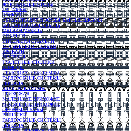
ЖУРНАЛЬНЫЕ СТОЛЫ
ТВ ТУМБЫ
КОМОДЫ
СЕРВАНТЫ ДЛЯ ПОСУДЫ, БАРНЫЕ ШКАФЫ
БЕСКАРКАСНАЯ МЕБЕЛЬ
МЯГКАЯ МЕБЕЛЬ
СПАЛЬНЯ
ИНТЕРЬЕРЫ СПАЛЬНИ
МОДУЛЬНЫЕ СПАЛЬНИ
КРОВАТИ
МАТРАСЫ
ТУАЛЕТНЫЕ СТОЛИКИ
КОМОДЫ
ПРИКРОВАТНЫЕ ТУМБЫ
ГАРДЕРОБНЫЕ СИСТЕМЫ
ЗЕРКАЛА
ЭЛЕКТРОКАМИНЫ
ПРИХОЖАЯ
МАЛЕНЬКИЕ ПРИХОЖИЕ
МОДУЛЬНЫЕ ПРИХОЖИЕ
ОБУВНЫЕ ТУМБЫ
ВЕШАЛКИ
ГАРДЕРОБНЫЕ СИСТЕМЫ
ЗЕРКАЛА
ПУФИКИ И БАНКЕТКИ