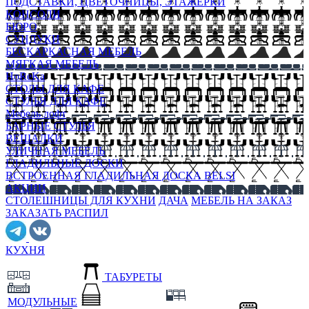
ПОДСТАВКИ, ЦВЕТОЧНИЦЫ, ЭТАЖЕРКИ
КОНСОЛИ
БЮРО
СУНДУКИ
БЕСКАРКАСНАЯ МЕБЕЛЬ
МЯГКАЯ МЕБЕЛЬ
HoReKa
СТОЛЫ ДЛЯ КАФЕ
СТУЛЬЯ ДЛЯ КАФЕ
Мебель лофт
БАРНЫЕ СТУЛЬЯ
ВЕШАЛКИ
УЛИЧНАЯ МЕБЕЛЬ
ГЛАДИЛЬНЫЕ ДОСКИ
ВСТРОЕННАЯ ГЛАДИЛЬНАЯ ДОСКА BELSI
АКЦИИ
СТОЛЕШНИЦЫ ДЛЯ КУХНИ
ДАЧА
МЕБЕЛЬ НА ЗАКАЗ
ЗАКАЗАТЬ РАСПИЛ
КУХНЯ
ТАБУРЕТЫ
МОДУЛЬНЫЕ