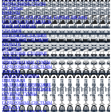
ЖУРНАЛЬНЫЕ СТОЛЫ
ТВ ТУМБЫ
КОМОДЫ
СЕРВАНТЫ ДЛЯ ПОСУДЫ, БАРНЫЕ ШКАФЫ
БЕСКАРКАСНАЯ МЕБЕЛЬ
МЯГКАЯ МЕБЕЛЬ
СПАЛЬНЯ
ИНТЕРЬЕРЫ СПАЛЬНИ
МОДУЛЬНЫЕ СПАЛЬНИ
КРОВАТИ
МАТРАСЫ
ТУАЛЕТНЫЕ СТОЛИКИ
КОМОДЫ
ПРИКРОВАТНЫЕ ТУМБЫ
ГАРДЕРОБНЫЕ СИСТЕМЫ
ЗЕРКАЛА
ЭЛЕКТРОКАМИНЫ
ПРИХОЖАЯ
МАЛЕНЬКИЕ ПРИХОЖИЕ
МОДУЛЬНЫЕ ПРИХОЖИЕ
ОБУВНЫЕ ТУМБЫ
ВЕШАЛКИ
ГАРДЕРОБНЫЕ СИСТЕМЫ
ЗЕРКАЛА
ПУФИКИ И БАНКЕТКИ