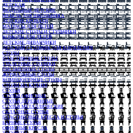
ДЕТСКАЯ
МОДУЛЬНЫЕ ДЕТСКИЕ
МЕБЕЛЬ ДЛЯ ШКОЛЬНИКА
ДЕТСКИЕ КРОВАТИ
МАТРАСЫ ДЛЯ ДЕТЕЙ
ДЕТСКИЕ СТОЛЫ И СТУЛЬЧИКИ
КОМОДЫ ДЛЯ ДЕТЕЙ
ДЕТСКИЕ ДИВАНЧИКИ
ДЕТСКИЙ СТУЛЬЧИК ДЛЯ КОРМЛЕНИЯ
СТОЛЫ
ПЛАСТИКОВЫЕ СТОЛЫ
ТУАЛЕТНЫЕ СТОЛИКИ
ПИСЬМЕННЫЕ СТОЛЫ
ЖУРНАЛЬНЫЕ СТОЛЫ
КОМПЬЮТЕРНЫЕ СТОЛЫ
СТОЛЫ НА КУХНЮ
СТУЛЬЯ
СТУЛЬЯ ОФИСНЫЕ
СТУЛЬЯ ДЕРЕВЯННЫЕ
СТУЛЬЯ МЕТАЛЛИЧЕСКИЕ
СКЛАДНЫЕ СТУЛЬЯ
ПЛАСТИКОВЫЕ КРЕСЛА И СТУЛЬЯ
БАРНЫЕ СТУЛЬЯ
ОФИСНЫЕ КРЕСЛА