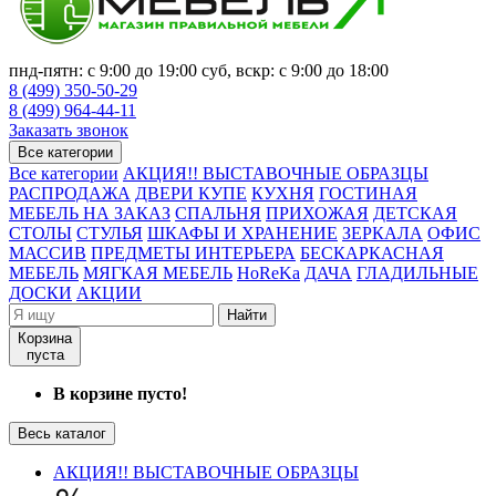
пнд-пятн: с 9:00 до 19:00 суб, вскр: с 9:00 до 18:00
8 (499) 350-50-29
8 (499) 964-44-11
Заказать звонок
Все категории
Все категории
АКЦИЯ!! ВЫСТАВОЧНЫЕ ОБРАЗЦЫ
РАСПРОДАЖА
ДВЕРИ КУПЕ
КУХНЯ
ГОСТИНАЯ
МЕБЕЛЬ НА ЗАКАЗ
СПАЛЬНЯ
ПРИХОЖАЯ
ДЕТСКАЯ
СТОЛЫ
СТУЛЬЯ
ШКАФЫ И ХРАНЕНИЕ
ЗЕРКАЛА
ОФИС
МАССИВ
ПРЕДМЕТЫ ИНТЕРЬЕРА
БЕСКАРКАСНАЯ
МЕБЕЛЬ
МЯГКАЯ МЕБЕЛЬ
HoReKa
ДАЧА
ГЛАДИЛЬНЫЕ
ДОСКИ
АКЦИИ
Найти
Корзина
пуста
В корзине пусто!
Весь каталог
АКЦИЯ!! ВЫСТАВОЧНЫЕ ОБРАЗЦЫ