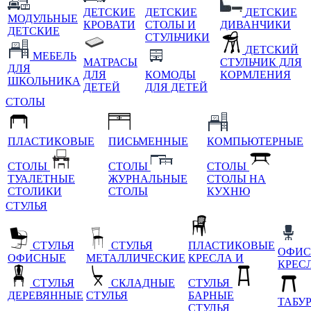
ДЕТСКИЕ
ДЕТСКИЕ
ДЕТСКИЕ
МОДУЛЬНЫЕ
КРОВАТИ
СТОЛЫ И
ДИВАНЧИКИ
ДЕТСКИЕ
СТУЛЬЧИКИ
ДЕТСКИЙ
МЕБЕЛЬ
МАТРАСЫ
СТУЛЬЧИК ДЛЯ
ДЛЯ
ДЛЯ
КОМОДЫ
КОРМЛЕНИЯ
ШКОЛЬНИКА
ДЕТЕЙ
ДЛЯ ДЕТЕЙ
СТОЛЫ
ПЛАСТИКОВЫЕ
ПИСЬМЕННЫЕ
КОМПЬЮТЕРНЫЕ
СТОЛЫ
СТОЛЫ
СТОЛЫ
ТУАЛЕТНЫЕ
ЖУРНАЛЬНЫЕ
СТОЛЫ НА
СТОЛИКИ
СТОЛЫ
КУХНЮ
СТУЛЬЯ
СТУЛЬЯ
СТУЛЬЯ
ПЛАСТИКОВЫЕ
ОФИС
ОФИСНЫЕ
МЕТАЛЛИЧЕСКИЕ
КРЕСЛА И
КРЕС
СТУЛЬЯ
СКЛАДНЫЕ
СТУЛЬЯ
ДЕРЕВЯННЫЕ
СТУЛЬЯ
БАРНЫЕ
ТАБУ
СТУЛЬЯ