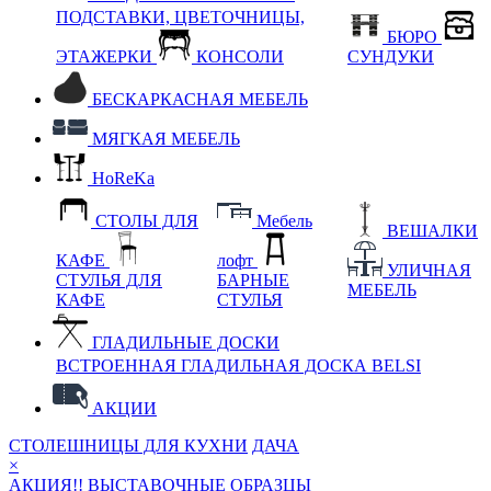
ПОДСТАВКИ, ЦВЕТОЧНИЦЫ,
БЮРО
ЭТАЖЕРКИ
КОНСОЛИ
СУНДУКИ
БЕСКАРКАСНАЯ МЕБЕЛЬ
МЯГКАЯ МЕБЕЛЬ
HoReKa
СТОЛЫ ДЛЯ
Мебель
ВЕШАЛКИ
КАФЕ
лофт
УЛИЧНАЯ
СТУЛЬЯ ДЛЯ
БАРНЫЕ
МЕБЕЛЬ
КАФЕ
СТУЛЬЯ
ГЛАДИЛЬНЫЕ ДОСКИ
ВСТРОЕННАЯ ГЛАДИЛЬНАЯ ДОСКА BELSI
АКЦИИ
СТОЛЕШНИЦЫ ДЛЯ КУХНИ
ДАЧА
×
АКЦИЯ!! ВЫСТАВОЧНЫЕ ОБРАЗЦЫ