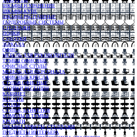
ТАБУРЕТЫ
ШКАФЫ И ХРАНЕНИЕ
ШКАФЫ-КУПЕ
ШКАФЫ-РАСПАШНЫЕ
ГАРДЕРОБНЫЕ СИСТЕМЫ
СТЕЛЛАЖИ
ПОЛКИ
СУНДУКИ
ЗЕРКАЛА
ОФИС
МЕБЕЛЬ ДЛЯ РУКОВОДИТЕЛЯ
ТУМБЫ ОФИСНЫЕ
ОФИСНЫЕ СТОЛЫ
МЕБЕЛЬ ДЛЯ ПЕРСОНАЛА
ОФИСНЫЕ КРЕСЛА
СТУЛЬЯ ОФИСНЫЕ
СТОЙКИ РЕСЕПШН
КАБИНЕТ
МАССИВ
СТОЛЫ
СТУЛЬЯ, БАНКЕТКИ
КОМОДЫ И ТУМБЫ
КРОВАТИ
ШКАФЫ, БУФЕТЫ, СТЕЛЛАЖИ
ПРЕДМЕТЫ ИНТЕРЬЕРА