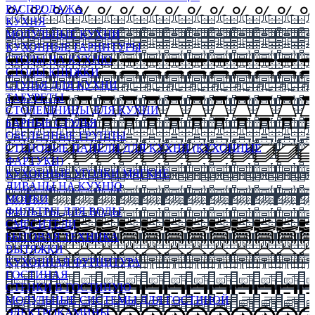
РАСПРОДАЖА
КУХНЯ
МОДУЛЬНЫЕ КУХНИ
КУХОННЫЕ ГАРНИТУРЫ
СТОЛЫ НА КУХНЮ
СТОЛЫ КНИЖКИ
СТУЛЬЯ ДЛЯ КУХНИ
ТАБУРЕТЫ
СТОЛЕШНИЦЫ ДЛЯ КУХНИ
БАРНЫЕ СТУЛЬЯ
ОБЕДЕННЫЕ ГРУППЫ
СТЕНОВЫЕ ПАНЕЛИ ДЛЯ КУХНИ (КУХОННЫЕ
ФАРТУКИ)
КУХОННЫЕ УГОЛКИ МЯГКИЕ
ДИВАНЫ НА КУХНЮ
МОЙКИ
ФИЛЬТРЫ ДЛЯ ВОДЫ
СМЕСИТЕЛИ
БЫТОВАЯ ТЕХНИКА
ВЫТЯЖКИ
КУХОННАЯ ФУРНИТУРА
ГОСТИНАЯ
СТЕНКИ В ГОСТИНУЮ
МОДУЛЬНЫЕ СИСТЕМЫ ДЛЯ ГОСТИНОЙ
ЭЛЕКТРОКАМИНЫ