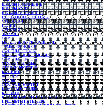
ТАБУРЕТЫ
ШКАФЫ И ХРАНЕНИЕ
ШКАФЫ-КУПЕ
ШКАФЫ-РАСПАШНЫЕ
ГАРДЕРОБНЫЕ СИСТЕМЫ
СТЕЛЛАЖИ
ПОЛКИ
СУНДУКИ
ЗЕРКАЛА
ОФИС
МЕБЕЛЬ ДЛЯ РУКОВОДИТЕЛЯ
ТУМБЫ ОФИСНЫЕ
ОФИСНЫЕ СТОЛЫ
МЕБЕЛЬ ДЛЯ ПЕРСОНАЛА
ОФИСНЫЕ КРЕСЛА
СТУЛЬЯ ОФИСНЫЕ
СТОЙКИ РЕСЕПШН
КАБИНЕТ
МАССИВ
СТОЛЫ
СТУЛЬЯ, БАНКЕТКИ
КОМОДЫ И ТУМБЫ
КРОВАТИ
ШКАФЫ, БУФЕТЫ, СТЕЛЛАЖИ
ПРЕДМЕТЫ ИНТЕРЬЕРА