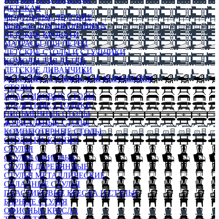
ДЕТСКАЯ
МОДУЛЬНЫЕ ДЕТСКИЕ
МЕБЕЛЬ ДЛЯ ШКОЛЬНИКА
ДЕТСКИЕ КРОВАТИ
МАТРАСЫ ДЛЯ ДЕТЕЙ
ДЕТСКИЕ СТОЛЫ И СТУЛЬЧИКИ
КОМОДЫ ДЛЯ ДЕТЕЙ
ДЕТСКИЕ ДИВАНЧИКИ
ДЕТСКИЙ СТУЛЬЧИК ДЛЯ КОРМЛЕНИЯ
СТОЛЫ
ПЛАСТИКОВЫЕ СТОЛЫ
ТУАЛЕТНЫЕ СТОЛИКИ
ПИСЬМЕННЫЕ СТОЛЫ
ЖУРНАЛЬНЫЕ СТОЛЫ
КОМПЬЮТЕРНЫЕ СТОЛЫ
СТОЛЫ НА КУХНЮ
СТУЛЬЯ
СТУЛЬЯ ОФИСНЫЕ
СТУЛЬЯ ДЕРЕВЯННЫЕ
СТУЛЬЯ МЕТАЛЛИЧЕСКИЕ
СКЛАДНЫЕ СТУЛЬЯ
ПЛАСТИКОВЫЕ КРЕСЛА И СТУЛЬЯ
БАРНЫЕ СТУЛЬЯ
ОФИСНЫЕ КРЕСЛА