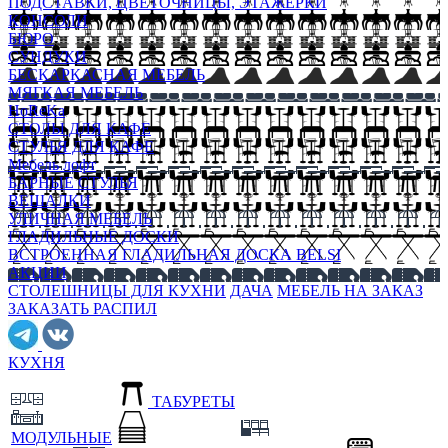
ПОДСТАВКИ, ЦВЕТОЧНИЦЫ, ЭТАЖЕРКИ
КОНСОЛИ
БЮРО
СУНДУКИ
БЕСКАРКАСНАЯ МЕБЕЛЬ
МЯГКАЯ МЕБЕЛЬ
HoReKa
СТОЛЫ ДЛЯ КАФЕ
СТУЛЬЯ ДЛЯ КАФЕ
Мебель лофт
БАРНЫЕ СТУЛЬЯ
ВЕШАЛКИ
УЛИЧНАЯ МЕБЕЛЬ
ГЛАДИЛЬНЫЕ ДОСКИ
ВСТРОЕННАЯ ГЛАДИЛЬНАЯ ДОСКА BELSI
АКЦИИ
СТОЛЕШНИЦЫ ДЛЯ КУХНИ
ДАЧА
МЕБЕЛЬ НА ЗАКАЗ
ЗАКАЗАТЬ РАСПИЛ
КУХНЯ
ТАБУРЕТЫ
МОДУЛЬНЫЕ