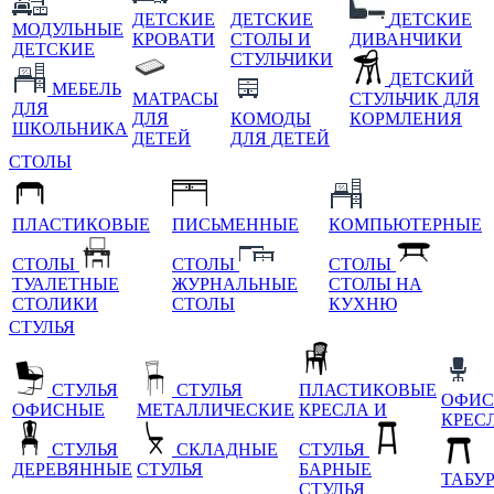
ДЕТСКИЕ
ДЕТСКИЕ
ДЕТСКИЕ
МОДУЛЬНЫЕ
КРОВАТИ
СТОЛЫ И
ДИВАНЧИКИ
ДЕТСКИЕ
СТУЛЬЧИКИ
ДЕТСКИЙ
МЕБЕЛЬ
МАТРАСЫ
СТУЛЬЧИК ДЛЯ
ДЛЯ
ДЛЯ
КОМОДЫ
КОРМЛЕНИЯ
ШКОЛЬНИКА
ДЕТЕЙ
ДЛЯ ДЕТЕЙ
СТОЛЫ
ПЛАСТИКОВЫЕ
ПИСЬМЕННЫЕ
КОМПЬЮТЕРНЫЕ
СТОЛЫ
СТОЛЫ
СТОЛЫ
ТУАЛЕТНЫЕ
ЖУРНАЛЬНЫЕ
СТОЛЫ НА
СТОЛИКИ
СТОЛЫ
КУХНЮ
СТУЛЬЯ
СТУЛЬЯ
СТУЛЬЯ
ПЛАСТИКОВЫЕ
ОФИС
ОФИСНЫЕ
МЕТАЛЛИЧЕСКИЕ
КРЕСЛА И
КРЕС
СТУЛЬЯ
СКЛАДНЫЕ
СТУЛЬЯ
ДЕРЕВЯННЫЕ
СТУЛЬЯ
БАРНЫЕ
ТАБУ
СТУЛЬЯ