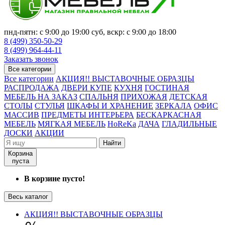
пнд-пятн: с 9:00 до 19:00 суб, вскр: с 9:00 до 18:00
8 (499) 350-50-29
8 (499) 964-44-11
Заказать звонок
Все категории
Все категории
АКЦИЯ!! ВЫСТАВОЧНЫЕ ОБРАЗЦЫ
РАСПРОДАЖА
ДВЕРИ КУПЕ
КУХНЯ
ГОСТИНАЯ
МЕБЕЛЬ НА ЗАКАЗ
СПАЛЬНЯ
ПРИХОЖАЯ
ДЕТСКАЯ
СТОЛЫ
СТУЛЬЯ
ШКАФЫ И ХРАНЕНИЕ
ЗЕРКАЛА
ОФИС
МАССИВ
ПРЕДМЕТЫ ИНТЕРЬЕРА
БЕСКАРКАСНАЯ
МЕБЕЛЬ
МЯГКАЯ МЕБЕЛЬ
HoReKa
ДАЧА
ГЛАДИЛЬНЫЕ
ДОСКИ
АКЦИИ
Найти
Корзина
пуста
В корзине пусто!
Весь каталог
АКЦИЯ!! ВЫСТАВОЧНЫЕ ОБРАЗЦЫ