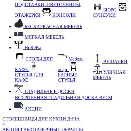
ПОДСТАВКИ, ЦВЕТОЧНИЦЫ,
БЮРО
ЭТАЖЕРКИ
КОНСОЛИ
СУНДУКИ
БЕСКАРКАСНАЯ МЕБЕЛЬ
МЯГКАЯ МЕБЕЛЬ
HoReKa
СТОЛЫ ДЛЯ
Мебель
ВЕШАЛКИ
КАФЕ
лофт
УЛИЧНАЯ
СТУЛЬЯ ДЛЯ
БАРНЫЕ
МЕБЕЛЬ
КАФЕ
СТУЛЬЯ
ГЛАДИЛЬНЫЕ ДОСКИ
ВСТРОЕННАЯ ГЛАДИЛЬНАЯ ДОСКА BELSI
АКЦИИ
СТОЛЕШНИЦЫ ДЛЯ КУХНИ
ДАЧА
×
АКЦИЯ!! ВЫСТАВОЧНЫЕ ОБРАЗЦЫ