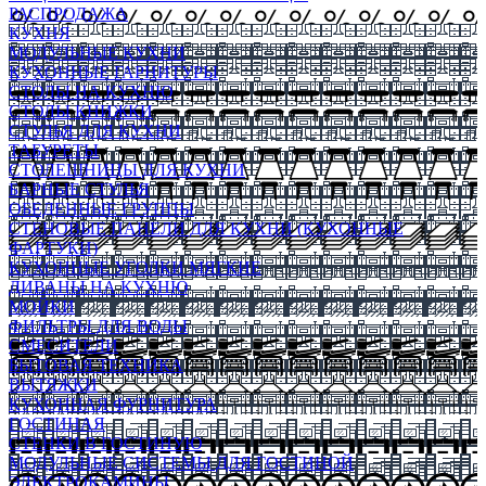
РАСПРОДАЖА
КУХНЯ
МОДУЛЬНЫЕ КУХНИ
КУХОННЫЕ ГАРНИТУРЫ
СТОЛЫ НА КУХНЮ
СТОЛЫ КНИЖКИ
СТУЛЬЯ ДЛЯ КУХНИ
ТАБУРЕТЫ
СТОЛЕШНИЦЫ ДЛЯ КУХНИ
БАРНЫЕ СТУЛЬЯ
ОБЕДЕННЫЕ ГРУППЫ
СТЕНОВЫЕ ПАНЕЛИ ДЛЯ КУХНИ (КУХОННЫЕ
ФАРТУКИ)
КУХОННЫЕ УГОЛКИ МЯГКИЕ
ДИВАНЫ НА КУХНЮ
МОЙКИ
ФИЛЬТРЫ ДЛЯ ВОДЫ
СМЕСИТЕЛИ
БЫТОВАЯ ТЕХНИКА
ВЫТЯЖКИ
КУХОННАЯ ФУРНИТУРА
ГОСТИНАЯ
СТЕНКИ В ГОСТИНУЮ
МОДУЛЬНЫЕ СИСТЕМЫ ДЛЯ ГОСТИНОЙ
ЭЛЕКТРОКАМИНЫ