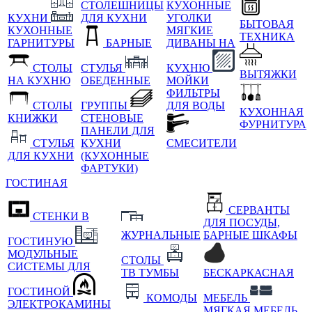
СТОЛЕШНИЦЫ
КУХОННЫЕ
КУХНИ
ДЛЯ КУХНИ
УГОЛКИ
БЫТОВАЯ
КУХОННЫЕ
МЯГКИЕ
ТЕХНИКА
ГАРНИТУРЫ
БАРНЫЕ
ДИВАНЫ НА
СТОЛЫ
СТУЛЬЯ
КУХНЮ
ВЫТЯЖКИ
НА КУХНЮ
ОБЕДЕННЫЕ
МОЙКИ
ФИЛЬТРЫ
СТОЛЫ
ГРУППЫ
ДЛЯ ВОДЫ
КУХОННАЯ
КНИЖКИ
СТЕНОВЫЕ
ФУРНИТУРА
ПАНЕЛИ ДЛЯ
СТУЛЬЯ
КУХНИ
СМЕСИТЕЛИ
ДЛЯ КУХНИ
(КУХОННЫЕ
ФАРТУКИ)
ГОСТИНАЯ
СЕРВАНТЫ
СТЕНКИ В
ДЛЯ ПОСУДЫ,
ЖУРНАЛЬНЫЕ
БАРНЫЕ ШКАФЫ
ГОСТИНУЮ
МОДУЛЬНЫЕ
СТОЛЫ
СИСТЕМЫ ДЛЯ
ТВ ТУМБЫ
БЕСКАРКАСНАЯ
ГОСТИНОЙ
КОМОДЫ
МЕБЕЛЬ
ЭЛЕКТРОКАМИНЫ
МЯГКАЯ МЕБЕЛЬ