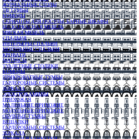
ЖУРНАЛЬНЫЕ СТОЛЫ
ТВ ТУМБЫ
КОМОДЫ
СЕРВАНТЫ ДЛЯ ПОСУДЫ, БАРНЫЕ ШКАФЫ
БЕСКАРКАСНАЯ МЕБЕЛЬ
МЯГКАЯ МЕБЕЛЬ
СПАЛЬНЯ
ИНТЕРЬЕРЫ СПАЛЬНИ
МОДУЛЬНЫЕ СПАЛЬНИ
КРОВАТИ
МАТРАСЫ
ТУАЛЕТНЫЕ СТОЛИКИ
КОМОДЫ
ПРИКРОВАТНЫЕ ТУМБЫ
ГАРДЕРОБНЫЕ СИСТЕМЫ
ЗЕРКАЛА
ЭЛЕКТРОКАМИНЫ
ПРИХОЖАЯ
МАЛЕНЬКИЕ ПРИХОЖИЕ
МОДУЛЬНЫЕ ПРИХОЖИЕ
ОБУВНЫЕ ТУМБЫ
ВЕШАЛКИ
ГАРДЕРОБНЫЕ СИСТЕМЫ
ЗЕРКАЛА
ПУФИКИ И БАНКЕТКИ